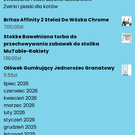
Żwirki i piaski dla kotów
Britax Affinity 2 Stelaż Do Wózka Chrome
700.00
zł
Stokke Bawełniana torba do
przechowywania zabawek do stolika
MuTable-Rakiety
139.00
zł
Ołówek Gumkujący Jednorożec Granatowy
5.55
zł
lipiec 2026
czerwiec 2026
kwiecień 2026
marzec 2026
luty 2026
styczeń 2026
grudzień 2025
listopad 2025