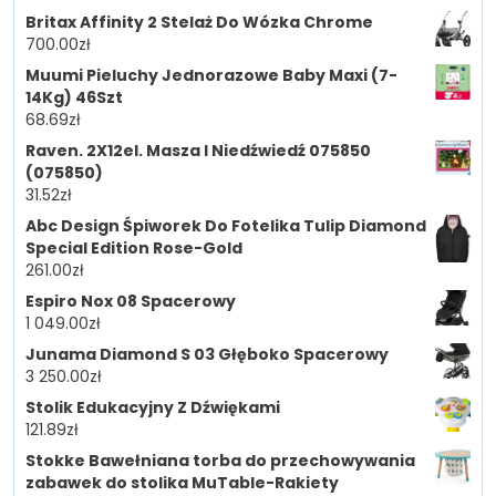
Britax Affinity 2 Stelaż Do Wózka Chrome
700.00
zł
Muumi Pieluchy Jednorazowe Baby Maxi (7-
14Kg) 46Szt
68.69
zł
Raven. 2X12el. Masza I Niedźwiedź 075850
(075850)
31.52
zł
Abc Design Śpiworek Do Fotelika Tulip Diamond
Special Edition Rose-Gold
261.00
zł
Espiro Nox 08 Spacerowy
1 049.00
zł
Junama Diamond S 03 Głęboko Spacerowy
3 250.00
zł
Stolik Edukacyjny Z Dźwiękami
121.89
zł
Stokke Bawełniana torba do przechowywania
zabawek do stolika MuTable-Rakiety