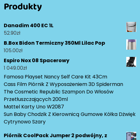
Produkty
Danadim 400 EC 1L
52.90
zł
B.Box Bidon Termiczny 350Ml Lilac Pop
105.00
zł
Espiro Nox 08 Spacerowy
1 049.00
zł
Famosa Playset Nancy Self Care Kit 43Cm
Cass Film Piórnik Z Wyposażeniem 3D Spiderman
The Cosmetic Republic Szampon Do Włosów
Przetłuszczających 200ml
Mattel Karty Uno W2087
Sun Baby Chodzik Z Kierownicą Gumowe Kółka Dżwięk
Cytrynowo Szary
Piórnik CoolPack Jumper 2 podwójny, z