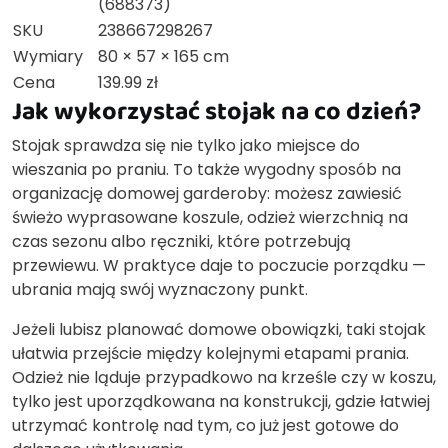
(688373)
SKU
238667298267
Wymiary
80 × 57 × 165 cm
Cena
139.99 zł
Jak wykorzystać stojak na co dzień?
Stojak sprawdza się nie tylko jako miejsce do
wieszania po praniu. To także wygodny sposób na
organizację domowej garderoby: możesz zawiesić
świeżo wyprasowane koszule, odzież wierzchnią na
czas sezonu albo ręczniki, które potrzebują
przewiewu. W praktyce daje to poczucie porządku —
ubrania mają swój wyznaczony punkt.
Jeżeli lubisz planować domowe obowiązki, taki stojak
ułatwia przejście między kolejnymi etapami prania.
Odzież nie ląduje przypadkowo na krześle czy w koszu,
tylko jest uporządkowana na konstrukcji, gdzie łatwiej
utrzymać kontrolę nad tym, co już jest gotowe do