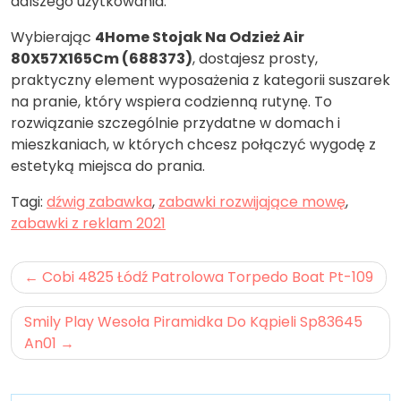
dalszego użytkowania.
Wybierając
4Home Stojak Na Odzież Air
80X57X165Cm (688373)
, dostajesz prosty,
praktyczny element wyposażenia z kategorii suszarek
na pranie, który wspiera codzienną rutynę. To
rozwiązanie szczególnie przydatne w domach i
mieszkaniach, w których chcesz połączyć wygodę z
estetyką miejsca do prania.
Tagi:
dźwig zabawka
,
zabawki rozwijające mowę
,
zabawki z reklam 2021
Nawigacja
Cobi 4825 Łódź Patrolowa Torpedo Boat Pt-109
wpisu
Smily Play Wesoła Piramidka Do Kąpieli Sp83645
An01