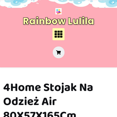
Skip
to
content
Rainbow Lulila
4Home Stojak Na
Odzież Air
80X57X165Cm