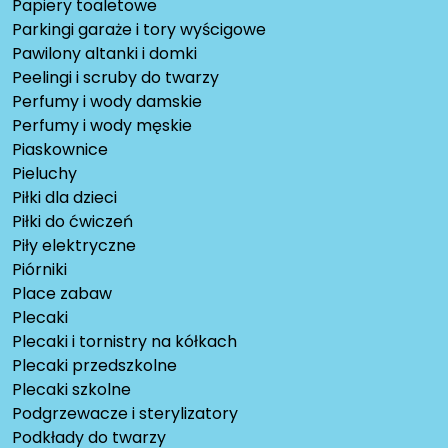
Papiery toaletowe
Parkingi garaże i tory wyścigowe
Pawilony altanki i domki
Peelingi i scruby do twarzy
Perfumy i wody damskie
Perfumy i wody męskie
Piaskownice
Pieluchy
Piłki dla dzieci
Piłki do ćwiczeń
Piły elektryczne
Piórniki
Place zabaw
Plecaki
Plecaki i tornistry na kółkach
Plecaki przedszkolne
Plecaki szkolne
Podgrzewacze i sterylizatory
Podkłady do twarzy