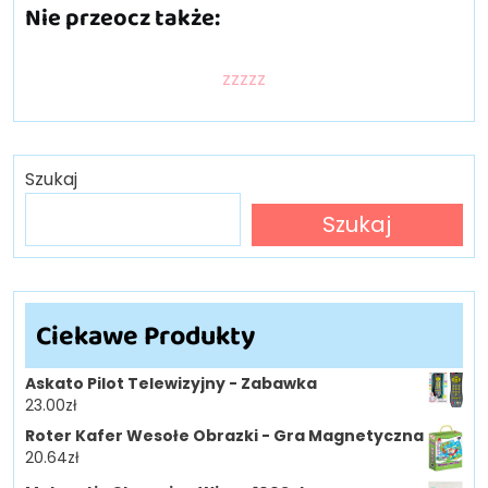
Nie przeocz także:
zzzzz
Szukaj
Szukaj
Ciekawe Produkty
Askato Pilot Telewizyjny - Zabawka
23.00
zł
Roter Kafer Wesołe Obrazki - Gra Magnetyczna
20.64
zł