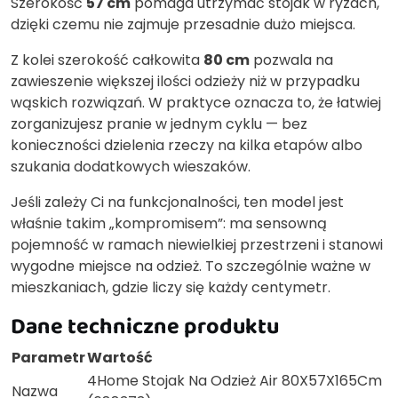
Szerokość
57 cm
pomaga utrzymać stojak w ryzach,
dzięki czemu nie zajmuje przesadnie dużo miejsca.
Z kolei szerokość całkowita
80 cm
pozwala na
zawieszenie większej ilości odzieży niż w przypadku
wąskich rozwiązań. W praktyce oznacza to, że łatwiej
zorganizujesz pranie w jednym cyklu — bez
konieczności dzielenia rzeczy na kilka etapów albo
szukania dodatkowych wieszaków.
Jeśli zależy Ci na funkcjonalności, ten model jest
właśnie takim „kompromisem”: ma sensowną
pojemność w ramach niewielkiej przestrzeni i stanowi
wygodne miejsce na odzież. To szczególnie ważne w
mieszkaniach, gdzie liczy się każdy centymetr.
Dane techniczne produktu
Parametr
Wartość
4Home Stojak Na Odzież Air 80X57X165Cm
Nazwa