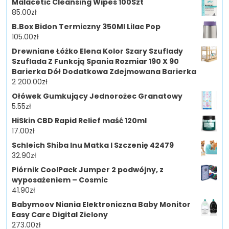
Malacetic Cleansing Wipes 100Szt
85.00
zł
B.Box Bidon Termiczny 350Ml Lilac Pop
105.00
zł
Drewniane Łóżko Elena Kolor Szary Szuflady
Szuflada Z Funkcją Spania Rozmiar 190 X 90
Barierka Dół Dodatkowa Zdejmowana Barierka
2 200.00
zł
Ołówek Gumkujący Jednorożec Granatowy
5.55
zł
HiSkin CBD Rapid Relief maść 120ml
17.00
zł
Schleich Shiba Inu Matka I Szczenię 42479
32.90
zł
Piórnik CoolPack Jumper 2 podwójny, z
wyposażeniem – Cosmic
41.90
zł
Babymoov Niania Elektroniczna Baby Monitor
Easy Care Digital Zielony
273.00
zł