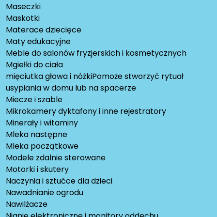
Maseczki
Maskotki
Materace dziecięce
Maty edukacyjne
Meble do salonów fryzjerskich i kosmetycznych
Mgiełki do ciała
mięciutka głowa i nóżkiPomoże stworzyć rytuał
usypiania w domu lub na spacerze
Miecze i szable
Mikrokamery dyktafony i inne rejestratory
Minerały i witaminy
Mleka następne
Mleka początkowe
Modele zdalnie sterowane
Motorki i skutery
Naczynia i sztućce dla dzieci
Nawadnianie ogrodu
Nawilżacze
Nianie elektroniczne i monitory oddechu