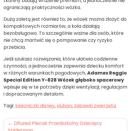
tkaniny budują wrażenie premium, a jednocześnie nie
ograniczają praktyczności wózka.
Dużą zaletą jest również to, że wózek można złożyć do
kompaktowych rozmiarów, a koła działają
bezobsługowo. To szczególnie ważne dla osób, które
nie chcą martwić się o pompowanie czy ryzyko
przebicia.
Jeśli szukasz rozwiązania, które ułatwia codzienne
czynności, a jednocześnie zapewnia dziecku komfort
w różnych warunkach pogodowych,
Adamex Reggio
Special Edition Y-828 Wózek głęboko spacerowy
wpisuje się w te potrzeby dzięki wentylacji, regulacjom
i dopracowanym detalom.
Tagi:
ksiezniczki disney
,
sluban
,
zabawki zwierzęta
Nawigacja
Difuzed Plecak Przedszkolny Dziecięcy
wpisu
Spiderman