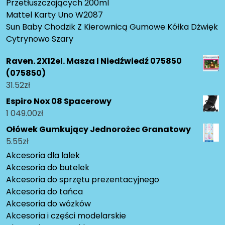
Przetłuszczających 200ml
Mattel Karty Uno W2087
Sun Baby Chodzik Z Kierownicą Gumowe Kółka Dżwięk
Cytrynowo Szary
Raven. 2X12el. Masza I Niedźwiedź 075850
(075850)
31.52
zł
Espiro Nox 08 Spacerowy
1 049.00
zł
Ołówek Gumkujący Jednorożec Granatowy
5.55
zł
Akcesoria dla lalek
Akcesoria do butelek
Akcesoria do sprzętu prezentacyjnego
Akcesoria do tańca
Akcesoria do wózków
Akcesoria i części modelarskie