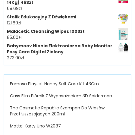
14Kg) 46Szt
68.69
zł
Stolik Edukacyjny Z Dźwiękami
121.89
zł
Malacetic Cleansing Wipes 100Szt
85.00
zł
Babymoov Niania Elektroniczna Baby Monitor
Easy Care Digital Zielony
273.00
zł
Famosa Playset Nancy Self Care Kit 43Cm
Cass Film Piórnik Z Wyposażeniem 3D Spiderman
The Cosmetic Republic Szampon Do Włosów
Przetłuszczających 200ml
Mattel Karty Uno W2087