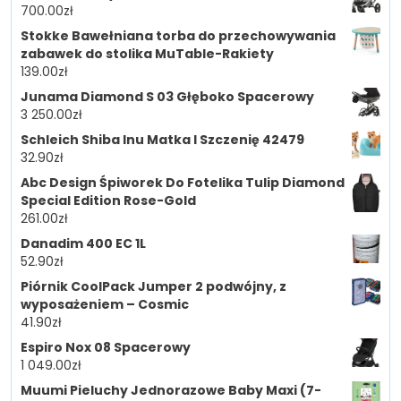
700.00
zł
Stokke Bawełniana torba do przechowywania
zabawek do stolika MuTable-Rakiety
139.00
zł
Junama Diamond S 03 Głęboko Spacerowy
3 250.00
zł
Schleich Shiba Inu Matka I Szczenię 42479
32.90
zł
Abc Design Śpiworek Do Fotelika Tulip Diamond
Special Edition Rose-Gold
261.00
zł
Danadim 400 EC 1L
52.90
zł
Piórnik CoolPack Jumper 2 podwójny, z
wyposażeniem – Cosmic
41.90
zł
Espiro Nox 08 Spacerowy
1 049.00
zł
Muumi Pieluchy Jednorazowe Baby Maxi (7-