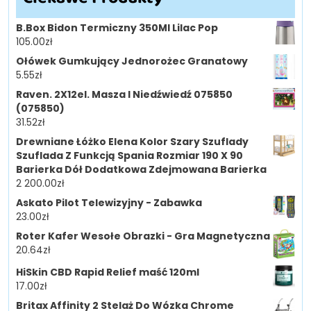
B.Box Bidon Termiczny 350Ml Lilac Pop
105.00
zł
Ołówek Gumkujący Jednorożec Granatowy
5.55
zł
Raven. 2X12el. Masza I Niedźwiedź 075850
(075850)
31.52
zł
Drewniane Łóżko Elena Kolor Szary Szuflady
Szuflada Z Funkcją Spania Rozmiar 190 X 90
Barierka Dół Dodatkowa Zdejmowana Barierka
2 200.00
zł
Askato Pilot Telewizyjny - Zabawka
23.00
zł
Roter Kafer Wesołe Obrazki - Gra Magnetyczna
20.64
zł
HiSkin CBD Rapid Relief maść 120ml
17.00
zł
Britax Affinity 2 Stelaż Do Wózka Chrome