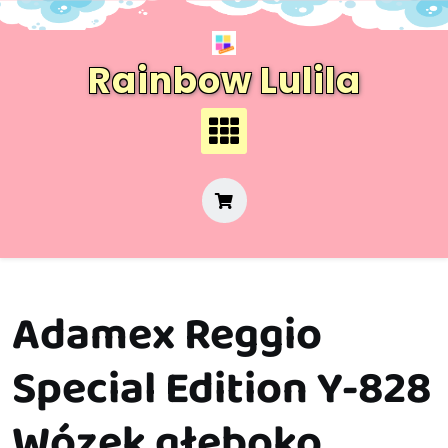
Skip
to
content
Rainbow Lulila
Adamex Reggio
Special Edition Y-828
Wózek głęboko