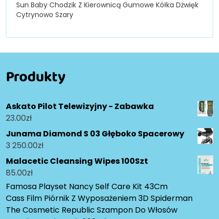
Sun Baby Chodzik Z Kierownicą Gumowe Kółka Dżwięk
Cytrynowo Szary
Produkty
Askato Pilot Telewizyjny - Zabawka
23.00
zł
Junama Diamond S 03 Głęboko Spacerowy
3 250.00
zł
Malacetic Cleansing Wipes 100Szt
85.00
zł
Famosa Playset Nancy Self Care Kit 43Cm
Cass Film Piórnik Z Wyposażeniem 3D Spiderman
The Cosmetic Republic Szampon Do Włosów