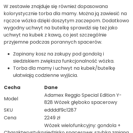
W zestawie znajduje się również dopasowana
kolorystycznie torba dla mamy. Można ją zawiesić na
rączce wózka dzięki doszytym zaczepom. Dodatkowo
wygodny uchwyt na butelkę sprawdzi się też jako
uchwyt na kubek z kawą, co jest szczególnie
przyjemne podczas porannych spacerów.
Zapinany kosz na zakupy pod gondolą i
siedziskiem zwiększa funkcjonalność wózka.
Torba dla mamy i uchwyt na kubek/butelkę
ułatwiają codzienne wyjścia.
Cecha
Dane
Adamex Reggio Special Edition Y-
Model
828 Wózek głęboko spacerowy
SKU
eddddf9c1287
Cena
2249 zł
Wózek wielofunkcyjny: gondola +
Charakterystyka
siedzisko spacerowe; szybka zmiana