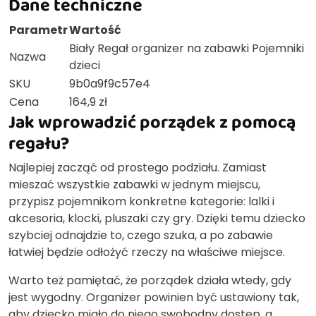
Dane techniczne
Parametr
Wartość
Biały Regał organizer na zabawki Pojemniki
Nazwa
dzieci
SKU
9b0a9f9c57e4
Cena
164,9 zł
Jak wprowadzić porządek z pomocą
regału?
Najlepiej zacząć od prostego podziału. Zamiast
mieszać wszystkie zabawki w jednym miejscu,
przypisz pojemnikom konkretne kategorie: lalki i
akcesoria, klocki, pluszaki czy gry. Dzięki temu dziecko
szybciej odnajdzie to, czego szuka, a po zabawie
łatwiej będzie odłożyć rzeczy na właściwe miejsce.
Warto też pamiętać, że porządek działa wtedy, gdy
jest wygodny. Organizer powinien być ustawiony tak,
aby dziecko miało do niego swobodny dostęp, a