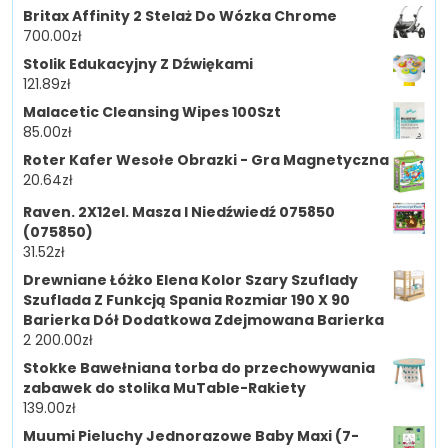
Britax Affinity 2 Stelaż Do Wózka Chrome
700.00
zł
Stolik Edukacyjny Z Dźwiękami
121.89
zł
Malacetic Cleansing Wipes 100Szt
85.00
zł
Roter Kafer Wesołe Obrazki - Gra Magnetyczna
20.64
zł
Raven. 2X12el. Masza I Niedźwiedź 075850
(075850)
31.52
zł
Drewniane Łóżko Elena Kolor Szary Szuflady
Szuflada Z Funkcją Spania Rozmiar 190 X 90
Barierka Dół Dodatkowa Zdejmowana Barierka
2 200.00
zł
Stokke Bawełniana torba do przechowywania
zabawek do stolika MuTable-Rakiety
139.00
zł
Muumi Pieluchy Jednorazowe Baby Maxi (7-