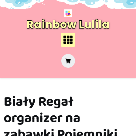
Skip
to
content
Rainbow Lulila
Biały Regał
organizer na
zabawki Pojemniki