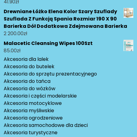
41.90
zł
Drewniane Łóżko Elena Kolor Szary Szuflady
Szuflada Z Funkcją Spania Rozmiar 190 X 90
Barierka Dół Dodatkowa Zdejmowana Barierka
2 200.00
zł
Malacetic Cleansing Wipes 100Szt
85.00
zł
Akcesoria dla lalek
Akcesoria do butelek
Akcesoria do sprzętu prezentacyjnego
Akcesoria do tańca
Akcesoria do wózków
Akcesoria i części modelarskie
Akcesoria motocyklowe
Akcesoria myśliwskie
Akcesoria ogrodzeniowe
Akcesoria samochodowe dla dzieci
Akcesoria turystyczne