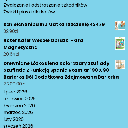
Zwalczanie i odstraszanie szkodników
Żwirki i piaski dla kotów
Schleich Shiba Inu Matka I Szczenię 42479
32.90
zł
Roter Kafer Wesołe Obrazki - Gra
Magnetyczna
20.64
zł
Drewniane Łóżko Elena Kolor Szary Szuflady
Szuflada Z Funkcją Spania Rozmiar 190 X 90
Barierka Dół Dodatkowa Zdejmowana Barierka
2 200.00
zł
lipiec 2026
czerwiec 2026
kwiecień 2026
marzec 2026
luty 2026
styczeń 2026