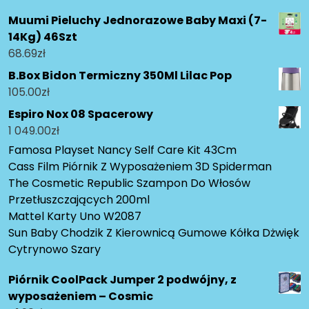
Muumi Pieluchy Jednorazowe Baby Maxi (7-
14Kg) 46Szt
68.69
zł
B.Box Bidon Termiczny 350Ml Lilac Pop
105.00
zł
Espiro Nox 08 Spacerowy
1 049.00
zł
Famosa Playset Nancy Self Care Kit 43Cm
Cass Film Piórnik Z Wyposażeniem 3D Spiderman
The Cosmetic Republic Szampon Do Włosów
Przetłuszczających 200ml
Mattel Karty Uno W2087
Sun Baby Chodzik Z Kierownicą Gumowe Kółka Dżwięk
Cytrynowo Szary
Piórnik CoolPack Jumper 2 podwójny, z
wyposażeniem – Cosmic