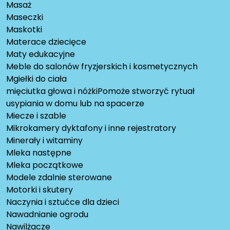
Masaż
Maseczki
Maskotki
Materace dziecięce
Maty edukacyjne
Meble do salonów fryzjerskich i kosmetycznych
Mgiełki do ciała
mięciutka głowa i nóżkiPomoże stworzyć rytuał
usypiania w domu lub na spacerze
Miecze i szable
Mikrokamery dyktafony i inne rejestratory
Minerały i witaminy
Mleka następne
Mleka początkowe
Modele zdalnie sterowane
Motorki i skutery
Naczynia i sztućce dla dzieci
Nawadnianie ogrodu
Nawilżacze