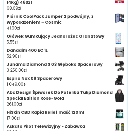
14Kg) 46Szt
68.69
zł
Piórnik CoolPack Jumper 2 podwójny, z
wyposażeniem – Cosmic
41.90
zł
Ołówek Gumkujący Jednorożec Granatowy
5.55
zł
Danadim 400 EC 1L
52.90
zł
Junama Diamond S 03 Głęboko Spacerowy
3 250.00
zł
Espiro Nox 08 Spacerowy
1 049.00
zł
Abc Design Śpiworek Do Fotelika Tulip Diamond
Special Edition Rose-Gold
261.00
zł
HiSkin CBD Rapid Relief maść 120ml
17.00
zł
Askato Pilot Telewizyjny - Zabawka