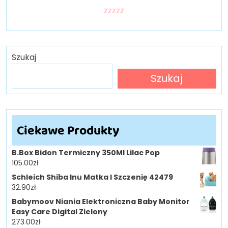
zzzzz
Szukaj
Szukaj
Ciekawe Produkty
B.Box Bidon Termiczny 350Ml Lilac Pop
105.00
zł
Schleich Shiba Inu Matka I Szczenię 42479
32.90
zł
Babymoov Niania Elektroniczna Baby Monitor
Easy Care Digital Zielony
273.00
zł