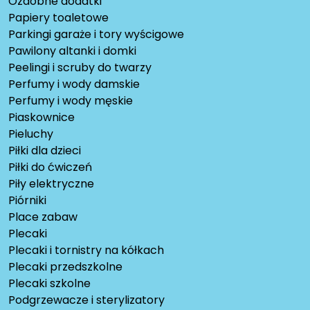
Ozdobne dodatki
Papiery toaletowe
Parkingi garaże i tory wyścigowe
Pawilony altanki i domki
Peelingi i scruby do twarzy
Perfumy i wody damskie
Perfumy i wody męskie
Piaskownice
Pieluchy
Piłki dla dzieci
Piłki do ćwiczeń
Piły elektryczne
Piórniki
Place zabaw
Plecaki
Plecaki i tornistry na kółkach
Plecaki przedszkolne
Plecaki szkolne
Podgrzewacze i sterylizatory