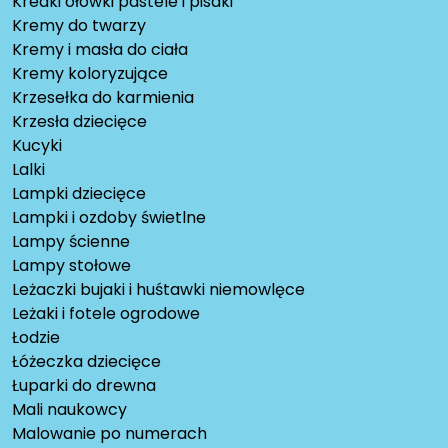
Kredki ołówki pastele i pisaki
Kremy do twarzy
Kremy i masła do ciała
Kremy koloryzujące
Krzesełka do karmienia
Krzesła dziecięce
Kucyki
Lalki
Lampki dziecięce
Lampki i ozdoby świetlne
Lampy ścienne
Lampy stołowe
Leżaczki bujaki i huśtawki niemowlęce
Leżaki i fotele ogrodowe
Łodzie
Łóżeczka dziecięce
Łuparki do drewna
Mali naukowcy
Malowanie po numerach