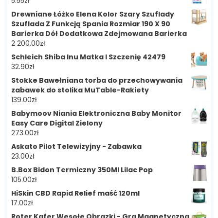
5.55
zł
Drewniane Łóżko Elena Kolor Szary Szuflady
Szuflada Z Funkcją Spania Rozmiar 190 X 90
Barierka Dół Dodatkowa Zdejmowana Barierka
2 200.00
zł
Schleich Shiba Inu Matka I Szczenię 42479
32.90
zł
Stokke Bawełniana torba do przechowywania
zabawek do stolika MuTable-Rakiety
139.00
zł
Babymoov Niania Elektroniczna Baby Monitor
Easy Care Digital Zielony
273.00
zł
Askato Pilot Telewizyjny - Zabawka
23.00
zł
B.Box Bidon Termiczny 350Ml Lilac Pop
105.00
zł
HiSkin CBD Rapid Relief maść 120ml
17.00
zł
Roter Kafer Wesołe Obrazki - Gra Magnetyczna