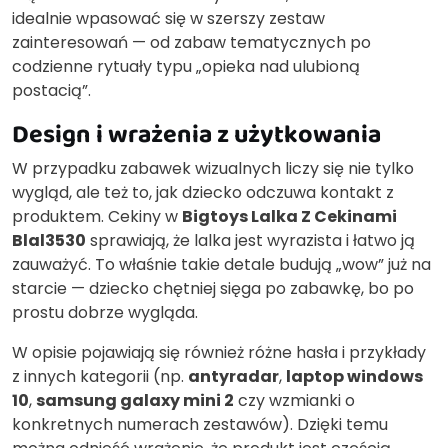
idealnie wpasować się w szerszy zestaw
zainteresowań — od zabaw tematycznych po
codzienne rytuały typu „opieka nad ulubioną
postacią”.
Design i wrażenia z użytkowania
W przypadku zabawek wizualnych liczy się nie tylko
wygląd, ale też to, jak dziecko odczuwa kontakt z
produktem. Cekiny w
Bigtoys Lalka Z Cekinami
Blal3530
sprawiają, że lalka jest wyrazista i łatwo ją
zauważyć. To właśnie takie detale budują „wow” już na
starcie — dziecko chętniej sięga po zabawkę, bo po
prostu dobrze wygląda.
W opisie pojawiają się również różne hasła i przykłady
z innych kategorii (np.
antyradar
,
laptop windows
10
,
samsung galaxy mini 2
czy wzmianki o
konkretnych numerach zestawów). Dzięki temu