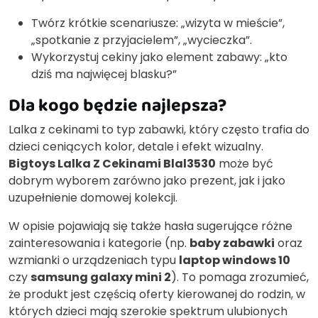
Twórz krótkie scenariusze: „wizyta w mieście”,
„spotkanie z przyjacielem”, „wycieczka”.
Wykorzystuj cekiny jako element zabawy: „kto
dziś ma najwięcej blasku?”
Dla kogo będzie najlepsza?
Lalka z cekinami to typ zabawki, który często trafia do
dzieci ceniących kolor, detale i efekt wizualny.
Bigtoys Lalka Z Cekinami Blal3530
może być
dobrym wyborem zarówno jako prezent, jak i jako
uzupełnienie domowej kolekcji.
W opisie pojawiają się także hasła sugerujące różne
zainteresowania i kategorie (np.
baby zabawki
oraz
wzmianki o urządzeniach typu
laptop windows 10
czy
samsung galaxy mini 2
). To pomaga zrozumieć,
że produkt jest częścią oferty kierowanej do rodzin, w
których dzieci mają szerokie spektrum ulubionych