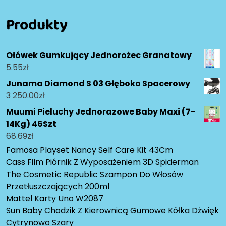
Produkty
Ołówek Gumkujący Jednorożec Granatowy
5.55
zł
Junama Diamond S 03 Głęboko Spacerowy
3 250.00
zł
Muumi Pieluchy Jednorazowe Baby Maxi (7-
14Kg) 46Szt
68.69
zł
Famosa Playset Nancy Self Care Kit 43Cm
Cass Film Piórnik Z Wyposażeniem 3D Spiderman
The Cosmetic Republic Szampon Do Włosów
Przetłuszczających 200ml
Mattel Karty Uno W2087
Sun Baby Chodzik Z Kierownicą Gumowe Kółka Dżwięk
Cytrynowo Szary