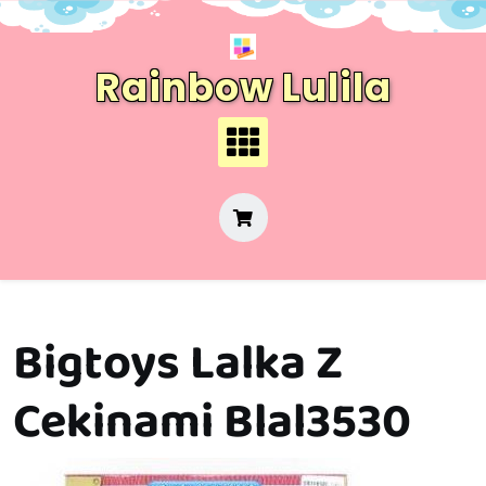
Skip
to
content
Rainbow Lulila
Bigtoys Lalka Z
Cekinami Blal3530