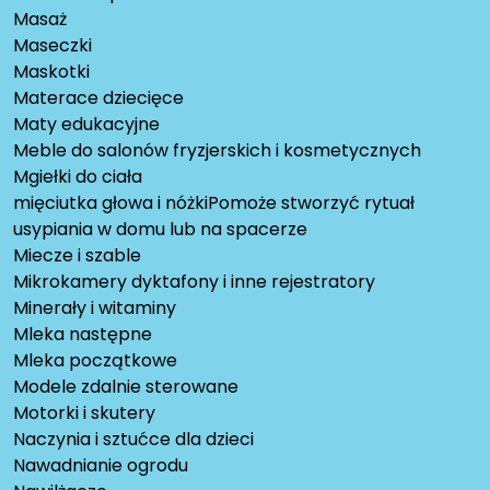
Masaż
Maseczki
Maskotki
Materace dziecięce
Maty edukacyjne
Meble do salonów fryzjerskich i kosmetycznych
Mgiełki do ciała
mięciutka głowa i nóżkiPomoże stworzyć rytuał
usypiania w domu lub na spacerze
Miecze i szable
Mikrokamery dyktafony i inne rejestratory
Minerały i witaminy
Mleka następne
Mleka początkowe
Modele zdalnie sterowane
Motorki i skutery
Naczynia i sztućce dla dzieci
Nawadnianie ogrodu