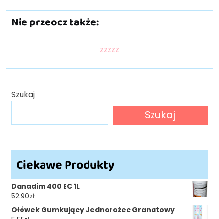
Nie przeocz także:
zzzzz
Szukaj
Szukaj
Ciekawe Produkty
Danadim 400 EC 1L
52.90
zł
Ołówek Gumkujący Jednorożec Granatowy