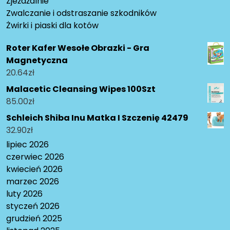
Zjeżdżalnie
Zwalczanie i odstraszanie szkodników
Żwirki i piaski dla kotów
Roter Kafer Wesołe Obrazki - Gra
Magnetyczna
20.64
zł
Malacetic Cleansing Wipes 100Szt
85.00
zł
Schleich Shiba Inu Matka I Szczenię 42479
32.90
zł
lipiec 2026
czerwiec 2026
kwiecień 2026
marzec 2026
luty 2026
styczeń 2026
grudzień 2025