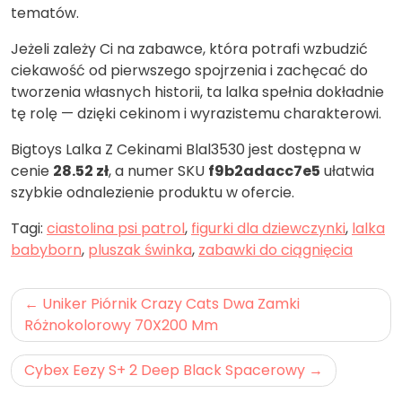
tematów.
Jeżeli zależy Ci na zabawce, która potrafi wzbudzić
ciekawość od pierwszego spojrzenia i zachęcać do
tworzenia własnych historii, ta lalka spełnia dokładnie
tę rolę — dzięki cekinom i wyrazistemu charakterowi.
Bigtoys Lalka Z Cekinami Blal3530 jest dostępna w
cenie
28.52 zł
, a numer SKU
f9b2adacc7e5
ułatwia
szybkie odnalezienie produktu w ofercie.
Tagi:
ciastolina psi patrol
,
figurki dla dziewczynki
,
lalka
babyborn
,
pluszak świnka
,
zabawki do ciągnięcia
Nawigacja
Uniker Piórnik Crazy Cats Dwa Zamki
wpisu
Różnokolorowy 70X200 Mm
Cybex Eezy S+ 2 Deep Black Spacerowy