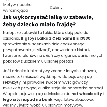
Motyw / cecha
Cekiny
wyróżniająca
Jak wykorzystać lalkę w zabawie,
żeby dziecko miało frajdę?
Najlepsze zabawki to takie, które dają pole do
działania.
Bigtoys Lalka Z Cekinami Blal3530
sprawdza się w scenkach dnia codziennego:
przygotowanie „stylizacji”, opowiadanie historii,
tworzenie planów na dzień czy organizowanie małych
pokazów z udziałem ulubionej postaci.
Jeśli dziecko lubi motywy znane z innych zabawek,
można też mieszać wątki: np. w tle pojawiają się
rekwizyty inspirowane światem wyścigów czy
miejskich przygód, a lalka staje się bohaterką narracji.
W opisie pojawiają się odniesienia do
hot wheels city
i
lego city napad na bank
, więc łatwo zbudować
własny „świat” wokół ulubionych motywów.