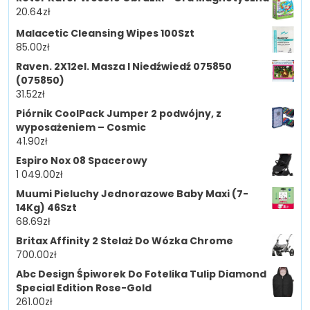
20.64
zł
Malacetic Cleansing Wipes 100Szt
85.00
zł
Raven. 2X12el. Masza I Niedźwiedź 075850
(075850)
31.52
zł
Piórnik CoolPack Jumper 2 podwójny, z
wyposażeniem – Cosmic
41.90
zł
Espiro Nox 08 Spacerowy
1 049.00
zł
Muumi Pieluchy Jednorazowe Baby Maxi (7-
14Kg) 46Szt
68.69
zł
Britax Affinity 2 Stelaż Do Wózka Chrome
700.00
zł
Abc Design Śpiworek Do Fotelika Tulip Diamond
Special Edition Rose-Gold
261.00
zł