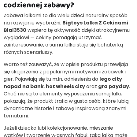
codziennej zabawy?
Zabawa lalkami to dla wielu dzieci naturalny sposób
na rozwijanie wyobraźni.
Bigtoys Lalka Z Cekinami
Blal3530
wspiera tę aktywność dzięki atrakcyjnemu
wyglądowi — cekiny pomagają utrzymać
zainteresowanie, a sama lalka staje się bohaterką
różnych scenariuszy.
Warto też zauważyć, że w opisie produktu przewijają
się skojarzenia z popularnymi motywami zabawek i
gier. Pojawiają się tu m.in. odniesienia do
lego city
napad na bank
,
hot wheels city
oraz
gra payday
.
Choć nie są to elementy wyposażenia samej lalki,
pokazują, że produkt trafia w gusta osób, które lubią
dynamiczne historie i zabawę inspirowaną znanymi
tematami.
Jeżeli dziecko lubi kolekcjonowanie, mieszanie
wątków i tworzenie własnych fabuł, taka lalka może