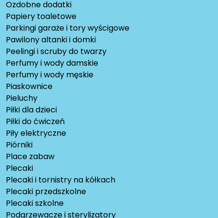
Ozdobne dodatki
Papiery toaletowe
Parkingi garaże i tory wyścigowe
Pawilony altanki i domki
Peelingi i scruby do twarzy
Perfumy i wody damskie
Perfumy i wody męskie
Piaskownice
Pieluchy
Piłki dla dzieci
Piłki do ćwiczeń
Piły elektryczne
Piórniki
Place zabaw
Plecaki
Plecaki i tornistry na kółkach
Plecaki przedszkolne
Plecaki szkolne
Podgrzewacze i sterylizatory