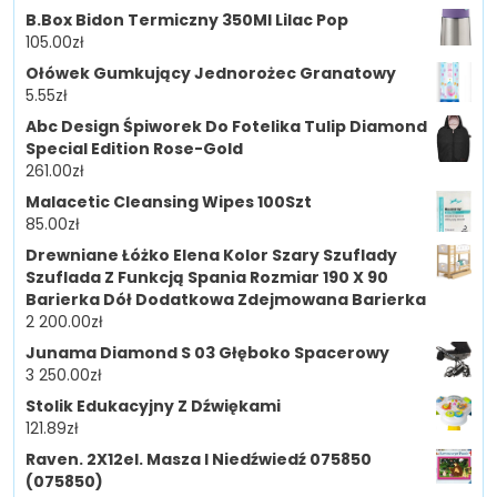
B.Box Bidon Termiczny 350Ml Lilac Pop
105.00
zł
Ołówek Gumkujący Jednorożec Granatowy
5.55
zł
Abc Design Śpiworek Do Fotelika Tulip Diamond
Special Edition Rose-Gold
261.00
zł
Malacetic Cleansing Wipes 100Szt
85.00
zł
Drewniane Łóżko Elena Kolor Szary Szuflady
Szuflada Z Funkcją Spania Rozmiar 190 X 90
Barierka Dół Dodatkowa Zdejmowana Barierka
2 200.00
zł
Junama Diamond S 03 Głęboko Spacerowy
3 250.00
zł
Stolik Edukacyjny Z Dźwiękami
121.89
zł
Raven. 2X12el. Masza I Niedźwiedź 075850
(075850)