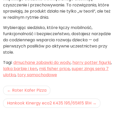
czyszczenie i przechowywanie. To rozwiązania, które
sprawiają, że produkt działa nie tylko „w teorii”, ale też
w realnym rytmie dnia.
Wybierając siedzisko, które łączy mobilność,
funkcjonalność i bezpieczeństwo, dostajesz narzędzie
do codziennego wsparcia rozwoju dziecka — od
pierwszych posiłków po aktywne uczestnictwo przy
stole.
Tagi:
dmuchane zabawki do wody
,
harry potter figurki
,
lalka barbie i ken
,
miś fisher price
,
super zings seria 7
ulotka
,
tory samochodowe
Nawigacja
Roter Kafer Pizza
wpisu
Hankook Kinergy eco2 K435 195/65R15 91H