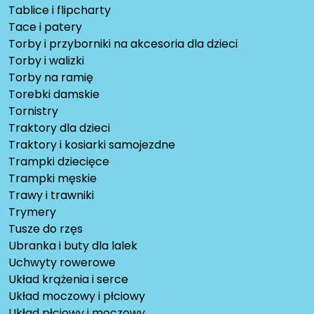
Tablice i flipcharty
Tace i patery
Torby i przyborniki na akcesoria dla dzieci
Torby i walizki
Torby na ramię
Torebki damskie
Tornistry
Traktory dla dzieci
Traktory i kosiarki samojezdne
Trampki dziecięce
Trampki męskie
Trawy i trawniki
Trymery
Tusze do rzęs
Ubranka i buty dla lalek
Uchwyty rowerowe
Układ krążenia i serce
Układ moczowy i płciowy
Układ płciowy i moczowy