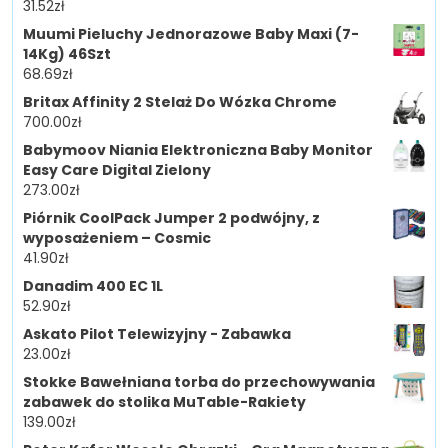
31.52
zł
Muumi Pieluchy Jednorazowe Baby Maxi (7-
14Kg) 46Szt
68.69
zł
Britax Affinity 2 Stelaż Do Wózka Chrome
700.00
zł
Babymoov Niania Elektroniczna Baby Monitor
Easy Care Digital Zielony
273.00
zł
Piórnik CoolPack Jumper 2 podwójny, z
wyposażeniem – Cosmic
41.90
zł
Danadim 400 EC 1L
52.90
zł
Askato Pilot Telewizyjny - Zabawka
23.00
zł
Stokke Bawełniana torba do przechowywania
zabawek do stolika MuTable-Rakiety
139.00
zł