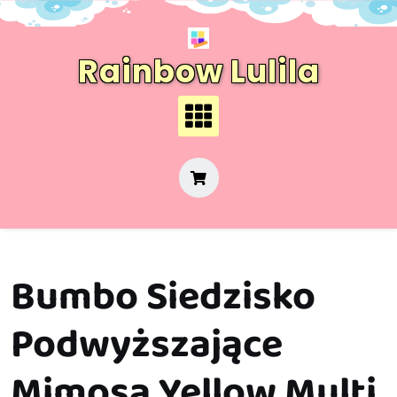
Skip
to
content
Rainbow Lulila
Bumbo Siedzisko
Podwyższające
Mimosa Yellow Multi