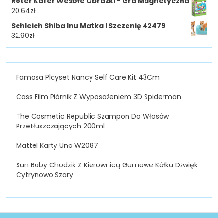
Roter Kafer Wesołe Obrazki - Gra Magnetyczna
20.64
zł
Schleich Shiba Inu Matka I Szczenię 42479
32.90
zł
Famosa Playset Nancy Self Care Kit 43Cm
Cass Film Piórnik Z Wyposażeniem 3D Spiderman
The Cosmetic Republic Szampon Do Włosów
Przetłuszczających 200ml
Mattel Karty Uno W2087
Sun Baby Chodzik Z Kierownicą Gumowe Kółka Dżwięk
Cytrynowo Szary