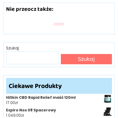
Nie przeocz także:
zzzzz
Szukaj
Szukaj
Ciekawe Produkty
HiSkin CBD Rapid Relief maść 120ml
17.00
zł
Espiro Nox 08 Spacerowy
1 049.00
zł