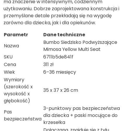
ma znaczenie w intensywnym, codziennym
użytkowaniu. Dobrze zaprojektowana konstrukcja i
przemyślane detale przekładają się na wygodę
zarówno dla dziecka, jak i dla opiekunów.
Parametr
Dane techniczne
Bumbo Siedzisko Podwyższające
Nazwa
Mimosa Yellow Multi Seat
SKU
6711b5de841f
Cena
311 zł
Wiek
6–36 miesięcy
Wymiary
(szerokość x
35 x 37 x 26 cm
wysokość x
głębokość)
3-punktowy pas bezpieczeństwa
Pas
dla dziecka + paski mocujące do
bezpieczeństwa
krzesełka
Dołączana, znajduje się z tyłu