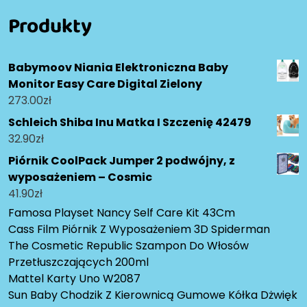
Produkty
Babymoov Niania Elektroniczna Baby
Monitor Easy Care Digital Zielony
273.00
zł
Schleich Shiba Inu Matka I Szczenię 42479
32.90
zł
Piórnik CoolPack Jumper 2 podwójny, z
wyposażeniem – Cosmic
41.90
zł
Famosa Playset Nancy Self Care Kit 43Cm
Cass Film Piórnik Z Wyposażeniem 3D Spiderman
The Cosmetic Republic Szampon Do Włosów
Przetłuszczających 200ml
Mattel Karty Uno W2087
Sun Baby Chodzik Z Kierownicą Gumowe Kółka Dżwięk