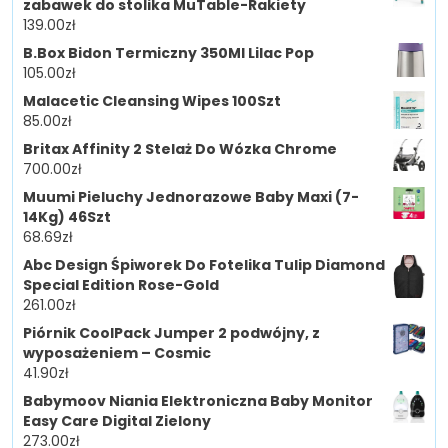
zabawek do stolika MuTable-Rakiety
139.00
zł
B.Box Bidon Termiczny 350Ml Lilac Pop
105.00
zł
Malacetic Cleansing Wipes 100Szt
85.00
zł
Britax Affinity 2 Stelaż Do Wózka Chrome
700.00
zł
Muumi Pieluchy Jednorazowe Baby Maxi (7-
14Kg) 46Szt
68.69
zł
Abc Design Śpiworek Do Fotelika Tulip Diamond
Special Edition Rose-Gold
261.00
zł
Piórnik CoolPack Jumper 2 podwójny, z
wyposażeniem – Cosmic
41.90
zł
Babymoov Niania Elektroniczna Baby Monitor
Easy Care Digital Zielony
273.00
zł