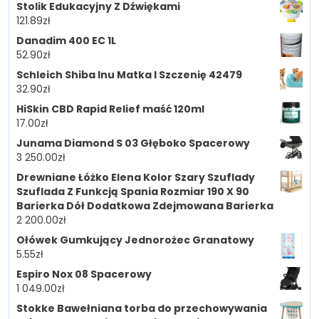
Stolik Edukacyjny Z Dźwiękami
121.89
zł
Danadim 400 EC 1L
52.90
zł
Schleich Shiba Inu Matka I Szczenię 42479
32.90
zł
HiSkin CBD Rapid Relief maść 120ml
17.00
zł
Junama Diamond S 03 Głęboko Spacerowy
3 250.00
zł
Drewniane Łóżko Elena Kolor Szary Szuflady
Szuflada Z Funkcją Spania Rozmiar 190 X 90
Barierka Dół Dodatkowa Zdejmowana Barierka
2 200.00
zł
Ołówek Gumkujący Jednorożec Granatowy
5.55
zł
Espiro Nox 08 Spacerowy
1 049.00
zł
Stokke Bawełniana torba do przechowywania