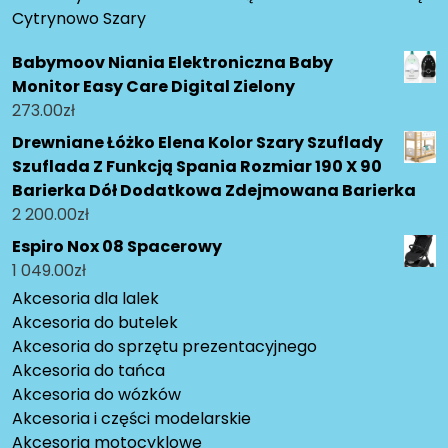
Cytrynowo Szary
Babymoov Niania Elektroniczna Baby
Monitor Easy Care Digital Zielony
273.00
zł
Drewniane Łóżko Elena Kolor Szary Szuflady
Szuflada Z Funkcją Spania Rozmiar 190 X 90
Barierka Dół Dodatkowa Zdejmowana Barierka
2 200.00
zł
Espiro Nox 08 Spacerowy
1 049.00
zł
Akcesoria dla lalek
Akcesoria do butelek
Akcesoria do sprzętu prezentacyjnego
Akcesoria do tańca
Akcesoria do wózków
Akcesoria i części modelarskie
Akcesoria motocyklowe