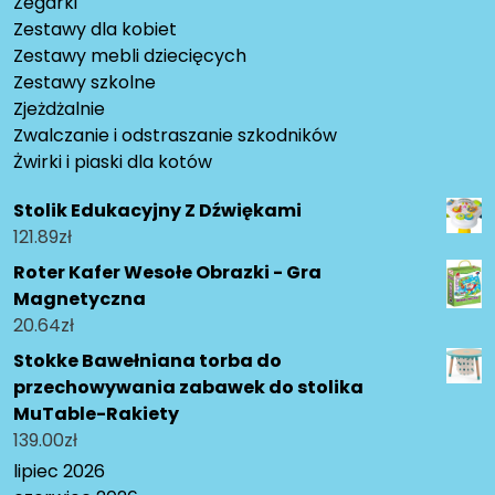
Zegarki
Zestawy dla kobiet
Zestawy mebli dziecięcych
Zestawy szkolne
Zjeżdżalnie
Zwalczanie i odstraszanie szkodników
Żwirki i piaski dla kotów
Stolik Edukacyjny Z Dźwiękami
121.89
zł
Roter Kafer Wesołe Obrazki - Gra
Magnetyczna
20.64
zł
Stokke Bawełniana torba do
przechowywania zabawek do stolika
MuTable-Rakiety
139.00
zł
lipiec 2026