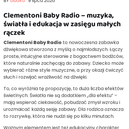
BY
uludka
9 lipca 2026
Clementoni Baby Radio – muzyka,
światła i edukacja w zasięgu małych
rączek
Clementoni Baby Radio
to nowoczesna zabawka
dźwiękowa stworzona z myślą o najmłodszych. Łączy
proste, intuicyjne sterowanie z bogactwem bodźców,
które naturalnie zachęcają do zabawy. Dziecko może
wybierać różne style muzyczne, a przy okazji ćwiczyć
słuch i rozwijać wrażliwość na dźwięki.
To, co wyróżnia tę propozycję, to duża liczba efektów
świetlnych. Światła nie są dodatkiem „dla efektu” –
mają wspierać ciekawość, pobudzać zmysł wzroku i
urozmaicać każdą sesję zabawy. Dla rodzica oznacza
to rozrywkę, która nie nudzi się po kilku minutach.
Ważnym elementem jest też edukacyjny charakter