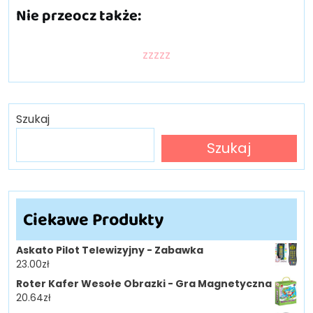
Nie przeocz także:
zzzzz
Szukaj
Szukaj
Ciekawe Produkty
Askato Pilot Telewizyjny - Zabawka
23.00
zł
Roter Kafer Wesołe Obrazki - Gra Magnetyczna
20.64
zł