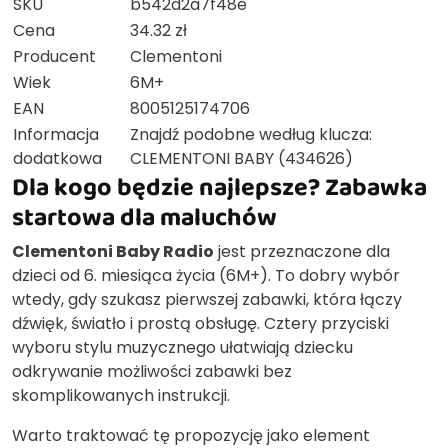
SKU
b542d2a7f48e
Cena
34.32 zł
Producent
Clementoni
Wiek
6M+
EAN
8005125174706
Informacja
Znajdź podobne według klucza:
dodatkowa
CLEMENTONI BABY (434626)
Dla kogo będzie najlepsze? Zabawka
startowa dla maluchów
Clementoni Baby Radio
jest przeznaczone dla
dzieci od 6. miesiąca życia (6M+). To dobry wybór
wtedy, gdy szukasz pierwszej zabawki, która łączy
dźwięk, światło i prostą obsługę. Cztery przyciski
wyboru stylu muzycznego ułatwiają dziecku
odkrywanie możliwości zabawki bez
skomplikowanych instrukcji.
Warto traktować tę propozycję jako element