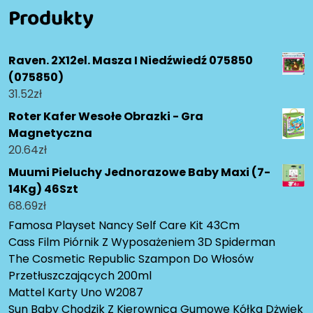
Produkty
Raven. 2X12el. Masza I Niedźwiedź 075850
(075850)
31.52
zł
Roter Kafer Wesołe Obrazki - Gra
Magnetyczna
20.64
zł
Muumi Pieluchy Jednorazowe Baby Maxi (7-
14Kg) 46Szt
68.69
zł
Famosa Playset Nancy Self Care Kit 43Cm
Cass Film Piórnik Z Wyposażeniem 3D Spiderman
The Cosmetic Republic Szampon Do Włosów
Przetłuszczających 200ml
Mattel Karty Uno W2087
Sun Baby Chodzik Z Kierownicą Gumowe Kółka Dżwięk