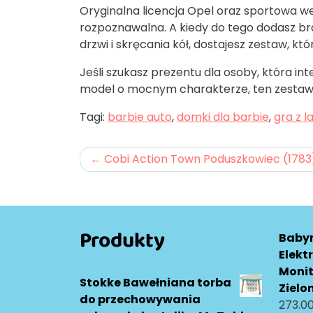
Oryginalna licencja Opel oraz sportowa we
rozpoznawalna. A kiedy do tego dodasz bra
drzwi i skręcania kół, dostajesz zestaw, kt
Jeśli szukasz prezentu dla osoby, która in
model o mocnym charakterze, ten zestaw 
Tagi:
barbie auto
,
domki dla barbie
,
gra z l
Nawigacja
Cobi Action Town Poduszkowiec (1783
wpisu
Produkty
Baby
Elekt
Monit
Stokke Bawełniana torba
Zielo
do przechowywania
273.0