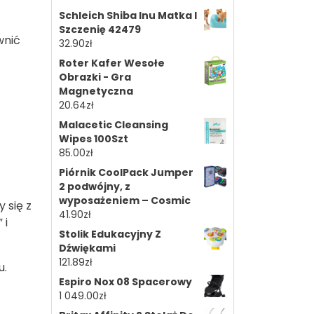
Schleich Shiba Inu Matka I
Szczenię 42479
wnić
32.90
zł
Roter Kafer Wesołe
Obrazki - Gra
Magnetyczna
20.64
zł
Malacetic Cleansing
Wipes 100Szt
85.00
zł
Piórnik CoolPack Jumper
2 podwójny, z
wyposażeniem – Cosmic
 się z
41.90
zł
 i
Stolik Edukacyjny Z
Dźwiękami
121.89
zł
u.
Espiro Nox 08 Spacerowy
1 049.00
zł