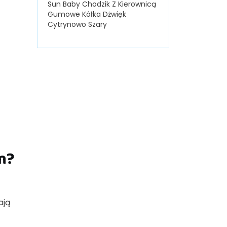
Sun Baby Chodzik Z Kierownicą
Gumowe Kółka Dżwięk
Cytrynowo Szary
m?
ają