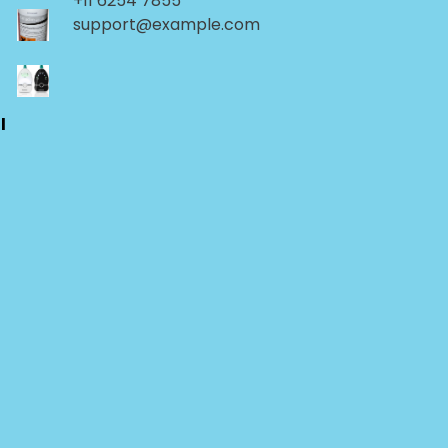
+11 6254 7855
support@example.com
l