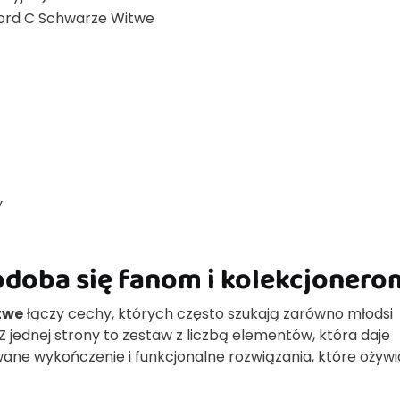
kord C Schwarze Witwe
y
odoba się fanom i kolekcjonero
twe
łączy cechy, których często szukają zarówno młodsi
 Z jednej strony to zestaw z liczbą elementów, która daje
wane wykończenie i funkcjonalne rozwiązania, które ożywi