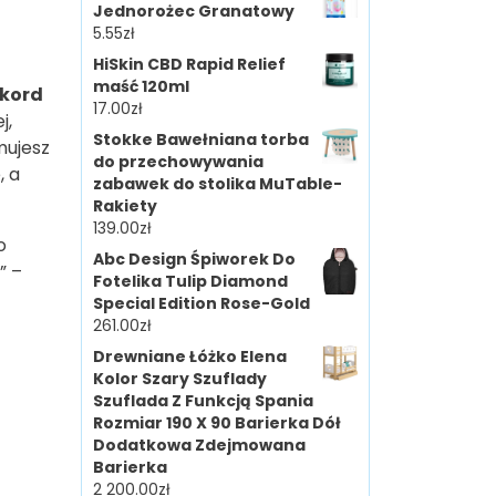
Jednorożec Granatowy
5.55
zł
HiSkin CBD Rapid Relief
maść 120ml
ekord
17.00
zł
j,
Stokke Bawełniana torba
mujesz
do przechowywania
, a
zabawek do stolika MuTable-
Rakiety
139.00
zł
o
Abc Design Śpiworek Do
” –
Fotelika Tulip Diamond
Special Edition Rose-Gold
261.00
zł
Drewniane Łóżko Elena
Kolor Szary Szuflady
Szuflada Z Funkcją Spania
Rozmiar 190 X 90 Barierka Dół
Dodatkowa Zdejmowana
Barierka
2 200.00
zł