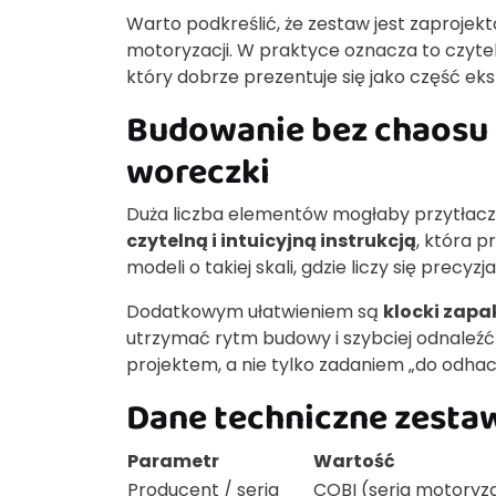
Warto podkreślić, że zestaw jest zaprojek
motoryzacji. W praktyce oznacza to czyte
który dobrze prezentuje się jako część eks
Budowanie bez chaosu 
woreczki
Duża liczba elementów mogłaby przytłacza
czytelną i intuicyjną instrukcją
, która 
modeli o takiej skali, gdzie liczy się precyz
Dodatkowym ułatwieniem są
klocki zap
utrzymać rytm budowy i szybciej odnaleźć
projektem, a nie tylko zadaniem „do odhac
Dane techniczne zesta
Parametr
Wartość
Producent / seria
COBI (seria motoryz