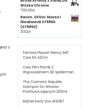
Britax Affinity 2 Stelaż Do
Wózka Chrome
700.00
zł
,
Raven. 2X12el. Masza I
Niedźwiedź 075850
(075850)
31.52
zł
esz z
Famosa Playset Nancy Self
Care Kit 43Cm
Cass Film Piórnik Z
Wyposażeniem 3D Spiderman
mnym
The Cosmetic Republic
Szampon Do Włosów
Przetłuszczających 200ml
Mattel Karty Uno W2087