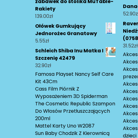
zabawek do stolika MuTable-
Danad
Rakiety
52.90
z
139.00
zł
Raven
Ołówek Gumkujący
Niedź
Jednorożec Granatowy
(075
5.55
zł
31.52
zł
Schleich Shiba Inu Matka I
Akceso
Szczenię 42479
Akces
32.90
zł
Akces
Famosa Playset Nancy Self Care
preze
Kit 43Cm
Akces
Cass Film Piórnik Z
Akces
Wyposażeniem 3D Spiderman
Akceso
The Cosmetic Republic Szampon
Akces
Do Włosów Przetłuszczających
Akces
200ml
Akces
Mattel Karty Uno W2087
Akces
Sun Baby Chodzik Z Kierownicą
dzieci