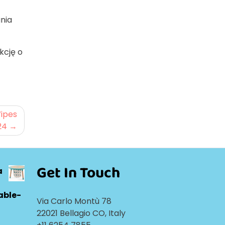
nia
kcję o
ipes
24
Get In Touch
a
able-
Via Carlo Montù 78
22021 Bellagio CO, Italy