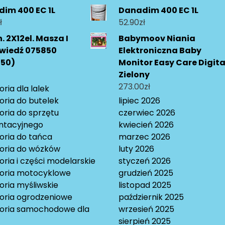
im 400 EC 1L
Danadim 400 EC 1L
ł
52.90
zł
. 2X12el. Masza I
Babymoov Niania
wiedź 075850
Elektroniczna Baby
850)
Monitor Easy Care Digita
Zielony
273.00
zł
ria dla lalek
oria do butelek
lipiec 2026
oria do sprzętu
czerwiec 2026
ntacyjnego
kwiecień 2026
oria do tańca
marzec 2026
oria do wózków
luty 2026
ria i części modelarskie
styczeń 2026
oria motocyklowe
grudzień 2025
oria myśliwskie
listopad 2025
oria ogrodzeniowe
październik 2025
oria samochodowe dla
wrzesień 2025
sierpień 2025