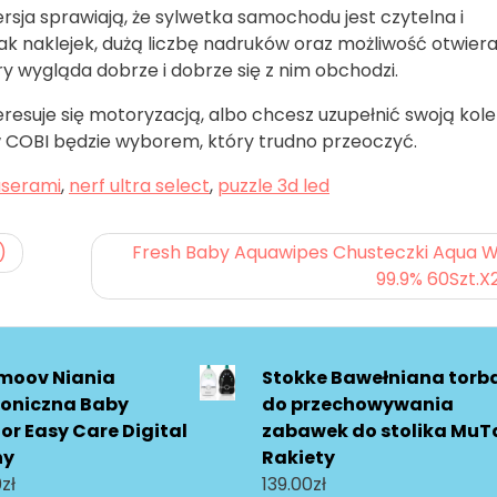
rsja sprawiają, że sylwetka samochodu jest czytelna i
k naklejek, dużą liczbę nadruków oraz możliwość otwiera
óry wygląda dobrze i dobrze się z nim obchodzi.
teresuje się motoryzacją, albo chcesz uzupełnić swoją kole
COBI będzie wyborem, który trudno przeoczyć.
aserami
,
nerf ultra select
,
puzzle 3d led
)
Fresh Baby Aquawipes Chusteczki Aqua W
99.9% 60Szt.X
moov Niania
Stokke Bawełniana torb
roniczna Baby
do przechowywania
or Easy Care Digital
zabawek do stolika MuT
ny
Rakiety
0
zł
139.00
zł