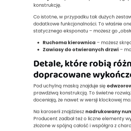
konstrukcję.
Co istotne, w przypadku tak dużych zesta
dodatkowe funkcjonalności. To właśnie one
statycznego eksponatu – możesz go „obsłu
Ruchoma kierownica
– możesz skręca
Zawiasy do otwieranych drzwi
– mod
Detale, które robią różn
dopracowane wykończ
Pod uchylną maską znajduje się
odwzorowa
prawdziwą konstrukcją. To świetne rozwiąz
doceniają, że nawet w wersji klockowej m
Na karoserii znajdziesz
nadrukowany nume
Producent zadbał też o liczne elementy w
złożone w spójną całość i współgra z char