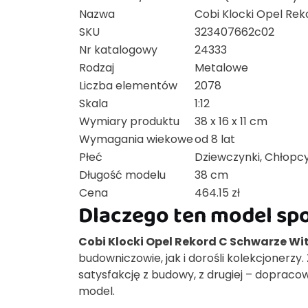
Nazwa
Cobi Klocki Opel Re
SKU
323407662c02
Nr katalogowy
24333
Rodzaj
Metalowe
Liczba elementów
2078
Skala
1:12
Wymiary produktu
38 x 16 x 11 cm
Wymagania wiekowe
od 8 lat
Płeć
Dziewczynki, Chłopc
Długość modelu
38 cm
Cena
464.15 zł
Dlaczego ten model sp
Cobi Klocki Opel Rekord C Schwarze Wi
budowniczowie, jak i dorośli kolekcjonerzy.
satysfakcję z budowy, z drugiej – dopraco
model.