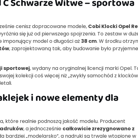
d C Schwarze Witwe – sportowa
nocześnie cenisz dopracowane modele,
Cobi Klocki Opel R
yróżnia się już od pierwszego spojrzenia. To zestaw w duże
taje imponujący model o długości aż
38 cm
. W środku otrzy
tów
, zaprojektowaną tak, aby budowanie było przyjemne
ji sportowej
, wydany na oryginalnej licencji marki Opel. T
wojej kolekcji coś więcej niż „zwykły samochód z klocków
etali.
klejek i nowe elementy dla
a, które realnie podnoszą jakość modelu. Producent
 nadruków
, a jednocześnie
całkowicie zrezygnowano z
a bardziej „modelarsko”, a nadruki są trwale wtopione w