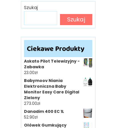
Szukaj
Szukaj
Ciekawe Produkty
Askato Pilot Telewizyjny -
Zabawka
23.00
zł
Babymoov Niania
Elektroniczna Baby
Monitor Easy Care Digital
Zielony
273.00
zł
Danadim 400 EC 1L
52.90
zł
Ołówek Gumkujący