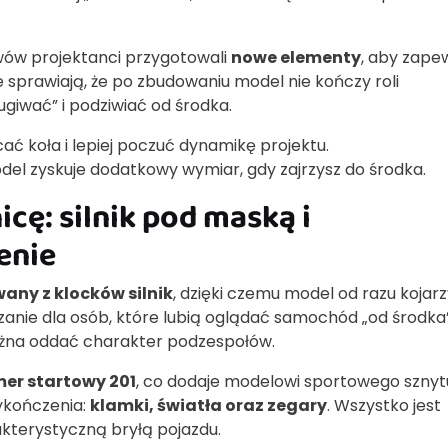
wów projektanci przygotowali
nowe elementy
, aby zape
 sprawiają, że po zbudowaniu model nie kończy roli
giwać” i podziwiać od środka.
ć koła i lepiej poczuć dynamikę projektu.
el zyskuje dodatkowy wymiar, gdy zajrzysz do środka.
icę: silnik pod maską i
enie
ny z klocków silnik
, dzięki czemu model od razu kojarzy
anie dla osób, które lubią oglądać samochód „od środka”
ożna oddać charakter podzespołów.
r startowy 201
, co dodaje modelowi sportowego sznyt
ykończenia:
klamki, światła oraz zegary
. Wszystko jest
akterystyczną bryłą pojazdu.