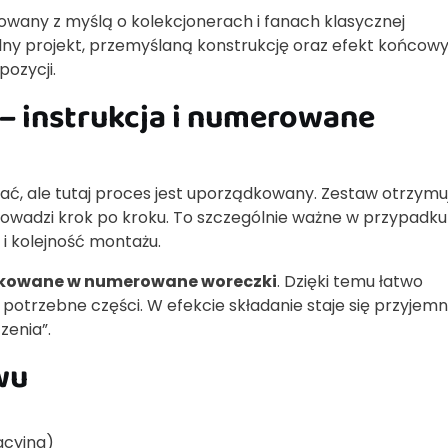
towany z myślą o kolekcjonerach i fanach klasycznej
lny projekt, przemyślaną konstrukcję oraz efekt końcowy
pozycji.
– instrukcja i numerowane
ć, ale tutaj proces jest uporządkowany. Zestaw otrzymuj
prowadzi krok po kroku. To szczególnie ważne w przypadku
ja i kolejność montażu.
akowane w numerowane woreczki
. Dzięki temu łatwo
 potrzebne części. W efekcie składanie staje się przyje
zenia”.
wu
acyjna)