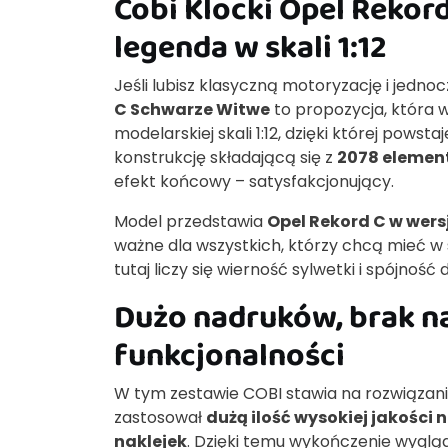
Cobi Klocki Opel Rekor
legenda w skali 1:12
Jeśli lubisz klasyczną motoryzację i jed
C Schwarze Witwe
to propozycja, która w
modelarskiej skali 1:12, dzięki której pows
konstrukcję składającą się z
2078 elemen
efekt końcowy – satysfakcjonujący.
Model przedstawia
Opel Rekord C w wers
ważne dla wszystkich, którzy chcą mieć w s
tutaj liczy się wierność sylwetki i spójność d
Dużo nadruków, brak na
funkcjonalności
W tym zestawie COBI stawia na rozwiązani
zastosował
dużą ilość wysokiej jakości
naklejek
. Dzięki temu wykończenie wygląd