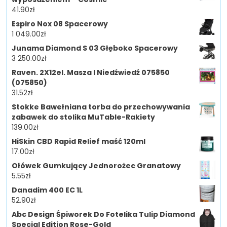
41.90
zł
Espiro Nox 08 Spacerowy
1 049.00
zł
Junama Diamond S 03 Głęboko Spacerowy
3 250.00
zł
Raven. 2X12el. Masza I Niedźwiedź 075850
(075850)
31.52
zł
Stokke Bawełniana torba do przechowywania
zabawek do stolika MuTable-Rakiety
139.00
zł
HiSkin CBD Rapid Relief maść 120ml
17.00
zł
Ołówek Gumkujący Jednorożec Granatowy
5.55
zł
Danadim 400 EC 1L
52.90
zł
Abc Design Śpiworek Do Fotelika Tulip Diamond
Special Edition Rose-Gold