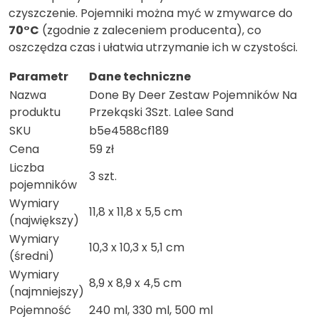
czyszczenie. Pojemniki można myć w zmywarce do
70°C
(zgodnie z zaleceniem producenta), co
oszczędza czas i ułatwia utrzymanie ich w czystości.
Parametr
Dane techniczne
Nazwa
Done By Deer Zestaw Pojemników Na
produktu
Przekąski 3Szt. Lalee Sand
SKU
b5e4588cf189
Cena
59 zł
Liczba
3 szt.
pojemników
Wymiary
11,8 x 11,8 x 5,5 cm
(największy)
Wymiary
10,3 x 10,3 x 5,1 cm
(średni)
Wymiary
8,9 x 8,9 x 4,5 cm
(najmniejszy)
Pojemność
240 ml, 330 ml, 500 ml