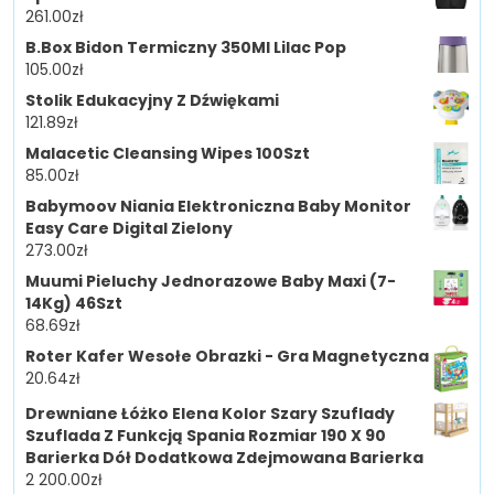
261.00
zł
B.Box Bidon Termiczny 350Ml Lilac Pop
105.00
zł
Stolik Edukacyjny Z Dźwiękami
121.89
zł
Malacetic Cleansing Wipes 100Szt
85.00
zł
Babymoov Niania Elektroniczna Baby Monitor
Easy Care Digital Zielony
273.00
zł
Muumi Pieluchy Jednorazowe Baby Maxi (7-
14Kg) 46Szt
68.69
zł
Roter Kafer Wesołe Obrazki - Gra Magnetyczna
20.64
zł
Drewniane Łóżko Elena Kolor Szary Szuflady
Szuflada Z Funkcją Spania Rozmiar 190 X 90
Barierka Dół Dodatkowa Zdejmowana Barierka
2 200.00
zł