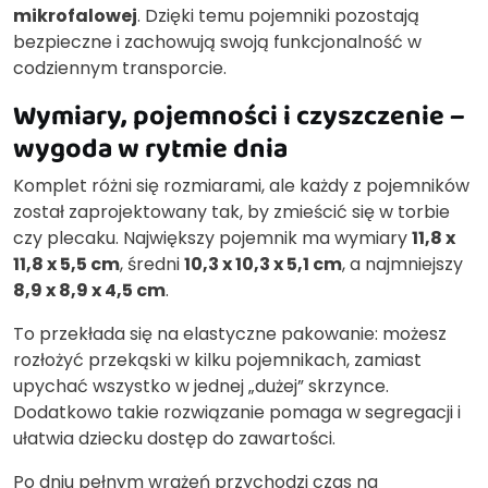
mikrofalowej
. Dzięki temu pojemniki pozostają
bezpieczne i zachowują swoją funkcjonalność w
codziennym transporcie.
Wymiary, pojemności i czyszczenie –
wygoda w rytmie dnia
Komplet różni się rozmiarami, ale każdy z pojemników
został zaprojektowany tak, by zmieścić się w torbie
czy plecaku. Największy pojemnik ma wymiary
11,8 x
11,8 x 5,5 cm
, średni
10,3 x 10,3 x 5,1 cm
, a najmniejszy
8,9 x 8,9 x 4,5 cm
.
To przekłada się na elastyczne pakowanie: możesz
rozłożyć przekąski w kilku pojemnikach, zamiast
upychać wszystko w jednej „dużej” skrzynce.
Dodatkowo takie rozwiązanie pomaga w segregacji i
ułatwia dziecku dostęp do zawartości.
Po dniu pełnym wrażeń przychodzi czas na