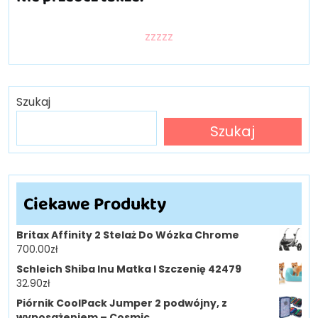
zzzzz
Szukaj
Szukaj
Ciekawe Produkty
Britax Affinity 2 Stelaż Do Wózka Chrome
700.00
zł
Schleich Shiba Inu Matka I Szczenię 42479
32.90
zł
Piórnik CoolPack Jumper 2 podwójny, z
wyposażeniem – Cosmic