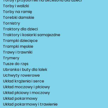
Torby i przyborniki na akcesoria dla dzieci
Torby i walizki
Torby na ramię
Torebki damskie
Tornistry
Traktory dla dzieci
Traktory i kosiarki samojezdne
Trampki dziecięce
Trampki męskie
Trawy i trawniki
Trymery
Tusze do rzęs
Ubranka i buty dla lalek
Uchwyty rowerowe
Układ krążenia i serce
Układ moczowy i płciowy
Układ płciowy i moczowy
Układ pokarmowy
Układ pokarmowy i trawienie