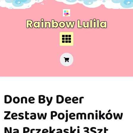
Skip
to
content
Rainbow Lulila
Done By Deer
Zestaw Pojemników
Na Przekąski 3Szt.