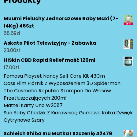
Muumi Pieluchy Jednorazowe Baby Maxi (7-
14Kg) 46Szt
68.69
zł
Askato Pilot Telewizyjny - Zabawka
23.00
zł
HiSkin CBD Rapid Relief maść 120ml
17.00
zł
Famosa Playset Nancy Self Care Kit 43Cm
Cass Film Piórnik Z Wyposażeniem 3D Spiderman
The Cosmetic Republic Szampon Do Włosów
Przetłuszczających 200ml
Mattel Karty Uno W2087
Sun Baby Chodzik Z Kierownicą Gumowe Kółka Dżwięk
Cytrynowo Szary
Schleich Shiba Inu Matka I Szczenię 42479