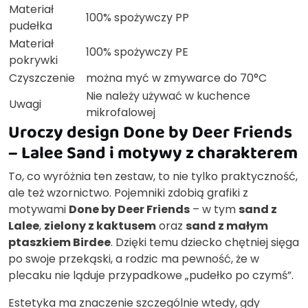
Materiał
100% spożywczy PP
pudełka
Materiał
100% spożywczy PE
pokrywki
Czyszczenie
można myć w zmywarce do 70°C
Nie należy używać w kuchence
Uwagi
mikrofalowej
Uroczy design Done by Deer Friends
– Lalee Sand i motywy z charakterem
To, co wyróżnia ten zestaw, to nie tylko praktyczność,
ale też wzornictwo. Pojemniki zdobią grafiki z
motywami
Done by Deer Friends
– w tym
sand z
Lalee
,
zielony z kaktusem
oraz
sand z małym
ptaszkiem Birdee
. Dzięki temu dziecko chętniej sięga
po swoje przekąski, a rodzic ma pewność, że w
plecaku nie ląduje przypadkowe „pudełko po czymś”.
Estetyka ma znaczenie szczególnie wtedy, gdy