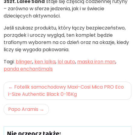
3Szt. Lalee Sand
staje się częścią codziennej rutyny
– zarówno w sferze jedzenia, jak i w świecie
dziecięcych aktywności.
Jeśli szukasz produktu, który łączy bezpieczeństwo,
porządek i uroczy wygląd, ten komplet będzie
trafionym wyborem na co dzień oraz na okazje, kiedy
liczy się wygoda pakowania.
Tagi:
blinger
,
ken lalka
,
lol auto
,
maska iron man
,
panda enchantimals
Nawigacja
Fotelik samochodowy Maxi-Cosi Mica PRO Eco
wpisu
i-Size Authentic Black 0-18Kg
Papo Aramis
Nie przeocz także: