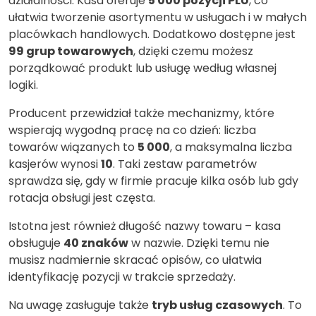
działalności. Kasa oferuje
5 000 pozycji PLU
, co
ułatwia tworzenie asortymentu w usługach i w małych
placówkach handlowych. Dodatkowo dostępne jest
99 grup towarowych
, dzięki czemu możesz
porządkować produkt lub usługę według własnej
logiki.
Producent przewidział także mechanizmy, które
wspierają wygodną pracę na co dzień: liczba
towarów wiązanych to
5 000
, a maksymalna liczba
kasjerów wynosi
10
. Taki zestaw parametrów
sprawdza się, gdy w firmie pracuje kilka osób lub gdy
rotacja obsługi jest częsta.
Istotna jest również długość nazwy towaru – kasa
obsługuje
40 znaków
w nazwie. Dzięki temu nie
musisz nadmiernie skracać opisów, co ułatwia
identyfikację pozycji w trakcie sprzedaży.
Na uwagę zasługuje także
tryb usług czasowych
. To