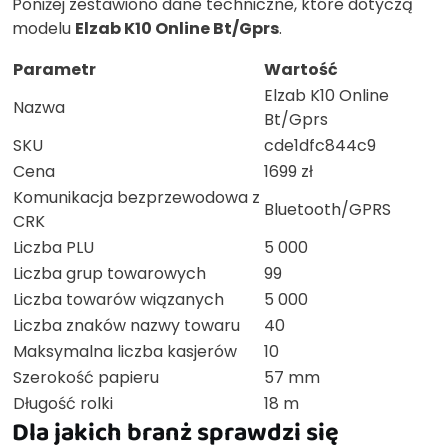
Poniżej zestawiono dane techniczne, które dotyczą
modelu
Elzab K10 Online Bt/Gprs
.
Parametr
Wartość
Elzab K10 Online
Nazwa
Bt/Gprs
SKU
cde1dfc844c9
Cena
1699 zł
Komunikacja bezprzewodowa z
Bluetooth/GPRS
CRK
Liczba PLU
5 000
Liczba grup towarowych
99
Liczba towarów wiązanych
5 000
Liczba znaków nazwy towaru
40
Maksymalna liczba kasjerów
10
Szerokość papieru
57 mm
Długość rolki
18 m
Dla jakich branż sprawdzi się