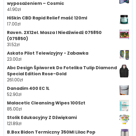
wyposażeniem – Cosmic
41.90
zł
HiSkin CBD Rapid Relief maść 120ml
17.00
zł
Raven. 2X12el. Masza I Niedźwiedź 075850
(075850)
31.52
zł
Askato Pilot Telewizyjny - Zabawka
23.00
zł
Abc Design Śpiworek Do Fotelika Tulip Diamond
Special Edition Rose-Gold
261.00
zł
Danadim 400 EC 1L
52.90
zł
Malacetic Cleansing Wipes 100Szt
85.00
zł
Stolik Edukacyjny Z Dźwiękami
121.89
zł
B.Box Bidon Termiczny 350Ml Lilac Pop