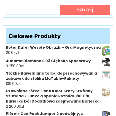
Szukaj
Ciekawe Produkty
Roter Kafer Wesołe Obrazki - Gra Magnetyczna
20.64
zł
Junama Diamond S 03 Głęboko Spacerowy
3 250.00
zł
Stokke Bawełniana torba do przechowywania
zabawek do stolika MuTable-Rakiety
139.00
zł
Drewniane Łóżko Elena Kolor Szary Szuflady
Szuflada Z Funkcją Spania Rozmiar 190 X 90
Barierka Dół Dodatkowa Zdejmowana Barierka
2 200.00
zł
Piórnik CoolPack Jumper 2 podwójny, z