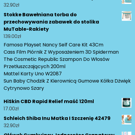
32.90
zł
Stokke Bawełniana torba do
przechowywania zabawek do stolika
MuTable-Rakiety
139.00
zł
Famosa Playset Nancy Self Care Kit 43Cm
Cass Film Piórnik Z Wyposażeniem 3D Spiderman
The Cosmetic Republic Szampon Do Włosów
Przetłuszczających 200ml
Mattel Karty Uno W2087
Sun Baby Chodzik Z Kierownicą Gumowe Kółka Dżwięk
Cytrynowo Szary
HiSkin CBD Rapid Relief maść 120ml
17.00
zł
Schleich Shiba Inu Matka I Szczenię 42479
32.90
zł