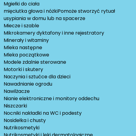
Mgiełki do ciała
mięciutka głowa i nóżkiPomoże stworzyć rytuał
usypiania w domu lub na spacerze
Miecze i szable
Mikrokamery dyktafony i inne rejestratory
Minerały i witaminy
Mleka następne
Mleka początkowe
Modele zdalnie sterowane
Motorki i skutery
Naczynia i sztućce dla dzieci
Nawadnianie ogrodu
Nawilżacze
Nianie elektroniczne i monitory oddechu
Niszczarki
Nocniki nakładki na WC i podesty
Nosidełka i chusty
Nutrikosmetyki
Nutrikosmetyki i leki dermatologiczne