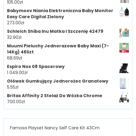
105.00
zł
Babymoov Niania Elektroniczna Baby Monitor
Easy Care Digital Zielony
273.00
zł
Schleich Shiba Inu Matka I Szczenię 42479
32.90
zł
Muumi Pieluchy Jednorazowe Baby Maxi (7-
14Kg) 46Szt
68.69
zł
Espiro Nox 08 Spacerowy
1 049.00
zł
Ołówek Gumkujący Jednorożec Granatowy
5.55
zł
Britax Affinity 2 Stelaż Do Wózka Chrome
700.00
zł
Famosa Playset Nancy Self Care Kit 43Cm