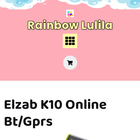
Skip
to
content
Rainbow Lulila
Elzab K10 Online
Bt/Gprs