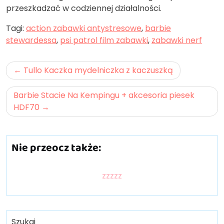
przeszkadzać w codziennej działalności.
Tagi:
action zabawki antystresowe
,
barbie
stewardessa
,
psi patrol film zabawki
,
zabawki nerf
Nawigacja
Tullo Kaczka mydelniczka z kaczuszką
wpisu
Barbie Stacie Na Kempingu + akcesoria piesek
HDF70
Nie przeocz także:
zzzzz
Szukaj