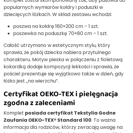
Komplet został skomponowany tak, aby pasował do
popularnych wymiarów kołdry i poduszki w
dziecięcych łóżkach. W skład zestawu wchodzi:
poszwa na kołdrę 160×200 cm – 1 szt.
poszewka na poduszkę 70×80 cm – 1 szt.
Całość utrzymano w estetycznym stylu, który
sprawia, że pokój dziecka nabiera przytulnego
charakteru. Motyw pieska w połączeniu z fioletową
kokardką dodaje kompozycji lekkości i sprawia, że
pościel prezentuje się wyjątkowo także w dzień, gdy
łóżko jest „na wierzchu”.
Certyfikat OEKO-TEX i pielęgnacja
zgodna z zaleceniami
Komplet
posiada certyfikat Tekstylia Godne
Zaufania OEKO-TEX® Standard 100
. To ważna
informacja dla rodziców, którzy zwracają uwagę na