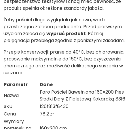
bezpieczeństwo tekstyliów i chcą mieć pewność, że
produkt spełnia określone standardy jakości.
Żeby pościel długo wyglądała jak nowa, warto
przestrzegać zaleceń producenta. Przed pierwszym
użyciem zaleca się
wyprać produkt
. Później
pielęgnacja przebiega zgodnie z poniższymi zasadami.
Przepis konserwacji: pranie do 40°C, bez chlorowania,
prasowanie maksymalnie do 150°C, bez czyszczenia
chemicznego oraz możliwość delikatnego suszenia w
suszarce.
Parametr
Dane
Faro Pościel Bawełniana 160×200 Pies
Nazwa
Słodki Biały Z Fioletową Kokardką 8316
SKU
126f813f8430
Cena
78.2 zł
Wymiary
poszewki na
160×200 cm