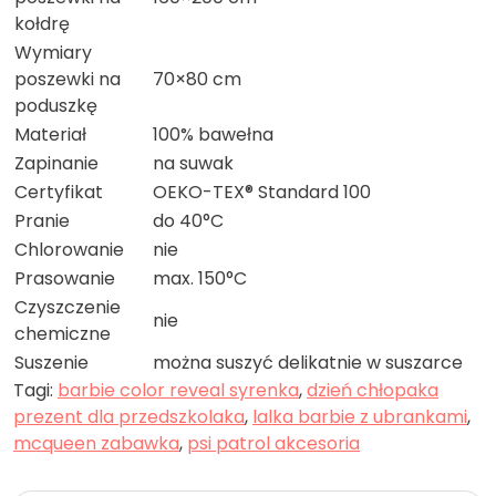
kołdrę
Wymiary
poszewki na
70×80 cm
poduszkę
Materiał
100% bawełna
Zapinanie
na suwak
Certyfikat
OEKO-TEX® Standard 100
Pranie
do 40°C
Chlorowanie
nie
Prasowanie
max. 150°C
Czyszczenie
nie
chemiczne
Suszenie
można suszyć delikatnie w suszarce
Tagi:
barbie color reveal syrenka
,
dzień chłopaka
prezent dla przedszkolaka
,
lalka barbie z ubrankami
,
mcqueen zabawka
,
psi patrol akcesoria