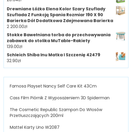
Drewniane Łóżko Elena Kolor Szary Szuflady
Szuflada Z Funkcją Spania Rozmiar 190 X 90
Barierka Dół Dodatkowa Zdejmowana Barierka
2 200.00
zł
Stokke Bawełniana torba do przechowywania
zabawek do stolika MuTable-Rakiety
139.00
zł
Schleich Shiba Inu Matka I Szczenię 42479
32.90
zł
Famosa Playset Nancy Self Care Kit 43Cm
Cass Film Piórnik Z Wyposażeniem 3D Spiderman
The Cosmetic Republic Szampon Do Włosów
Przetłuszczających 200ml
Mattel Karty Uno W2087