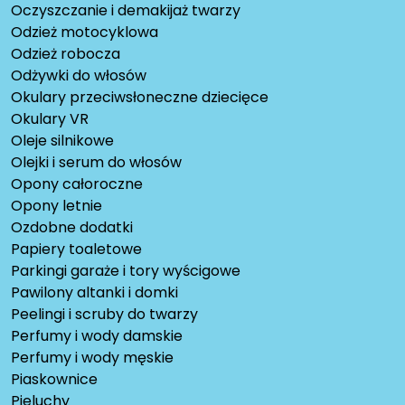
Oczyszczanie i demakijaż twarzy
Odzież motocyklowa
Odzież robocza
Odżywki do włosów
Okulary przeciwsłoneczne dziecięce
Okulary VR
Oleje silnikowe
Olejki i serum do włosów
Opony całoroczne
Opony letnie
Ozdobne dodatki
Papiery toaletowe
Parkingi garaże i tory wyścigowe
Pawilony altanki i domki
Peelingi i scruby do twarzy
Perfumy i wody damskie
Perfumy i wody męskie
Piaskownice
Pieluchy