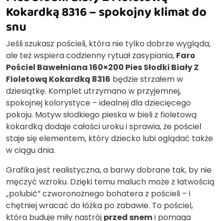
Kokardką 8316 – spokojny klimat do
snu
Jeśli szukasz pościeli, która nie tylko dobrze wygląda,
ale też wspiera codzienny rytuał zasypiania,
Faro
Pościel Bawełniana 160×200 Pies Słodki Biały Z
Fioletową Kokardką 8316
będzie strzałem w
dziesiątkę. Komplet utrzymano w przyjemnej,
spokojnej kolorystyce – idealnej dla dziecięcego
pokoju. Motyw słodkiego pieska w bieli z fioletową
kokardką dodaje całości uroku i sprawia, że pościel
staje się elementem, który dziecko lubi oglądać także
w ciągu dnia.
Grafika jest realistyczna, a barwy dobrane tak, by nie
męczyć wzroku. Dzięki temu maluch może z łatwością
„polubić” czworonożnego bohatera z pościeli – i
chętniej wracać do łóżka po zabawie. To pościel,
która buduje miły nastrój
przed snem
i pomaga