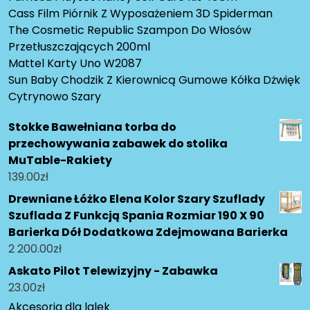
Cass Film Piórnik Z Wyposażeniem 3D Spiderman
The Cosmetic Republic Szampon Do Włosów
Przetłuszczających 200ml
Mattel Karty Uno W2087
Sun Baby Chodzik Z Kierownicą Gumowe Kółka Dżwięk
Cytrynowo Szary
Stokke Bawełniana torba do
przechowywania zabawek do stolika
MuTable-Rakiety
139.00
zł
Drewniane Łóżko Elena Kolor Szary Szuflady
Szuflada Z Funkcją Spania Rozmiar 190 X 90
Barierka Dół Dodatkowa Zdejmowana Barierka
2 200.00
zł
Askato Pilot Telewizyjny - Zabawka
23.00
zł
Akcesoria dla lalek