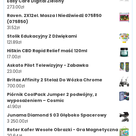
Easy Care Digital Zielony
273.00
zł
Raven. 2X12el. Masza I Niedźwiedź 075850
(075850)
31.52
zł
Stolik Edukacyjny Z Dźwiękami
121.89
zł
HiSkin CBD Rapid Relief maść 120ml
17.00
zł
Askato Pilot Telewizyjny - Zabawka
23.00
zł
Britax Affinity 2 Stelaż Do Wózka Chrome
700.00
zł
Piórnik CoolPack Jumper 2 podwójny, z
wyposażeniem – Cosmic
41.90
zł
Junama Diamond S 03 Głęboko Spacerowy
3 250.00
zł
Roter Kafer Wesołe Obrazki - Gra Magnetyczna
20.64
zł