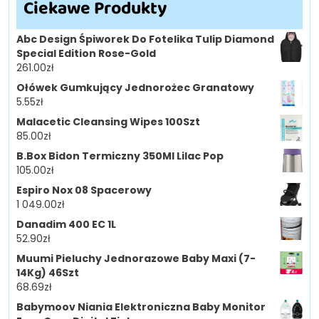
Ciekawe Produkty
Abc Design Śpiworek Do Fotelika Tulip Diamond
Special Edition Rose-Gold
261.00
zł
Ołówek Gumkujący Jednorożec Granatowy
5.55
zł
Malacetic Cleansing Wipes 100Szt
85.00
zł
B.Box Bidon Termiczny 350Ml Lilac Pop
105.00
zł
Espiro Nox 08 Spacerowy
1 049.00
zł
Danadim 400 EC 1L
52.90
zł
Muumi Pieluchy Jednorazowe Baby Maxi (7-
14Kg) 46Szt
68.69
zł
Babymoov Niania Elektroniczna Baby Monitor