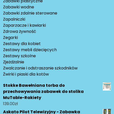
Zabawki plastyczne
Zabawki wodne
Zabawki zdalnie sterowane
Zapalniczki
Zaparzacze i kawiarki
Zdrowa żywność
Zegarki
Zestawy dla kobiet
Zestawy mebli dziecięcych
Zestawy szkolne
Zjeżdżalnie
Zwalczanie i odstraszanie szkodników
Żwirki i piaski dla kotów
Stokke Bawełniana torba do
przechowywania zabawek do stolika
MuTable-Rakiety
139.00
zł
Askato Pilot Telewizyjny - Zabawka