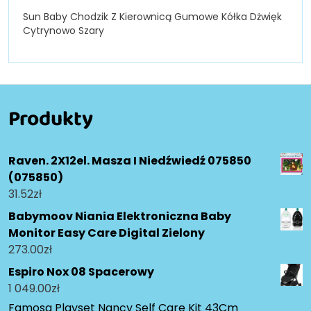
Sun Baby Chodzik Z Kierownicą Gumowe Kółka Dżwięk
Cytrynowo Szary
Produkty
Raven. 2X12el. Masza I Niedźwiedź 075850
(075850)
31.52
zł
Babymoov Niania Elektroniczna Baby
Monitor Easy Care Digital Zielony
273.00
zł
Espiro Nox 08 Spacerowy
1 049.00
zł
Famosa Playset Nancy Self Care Kit 43Cm