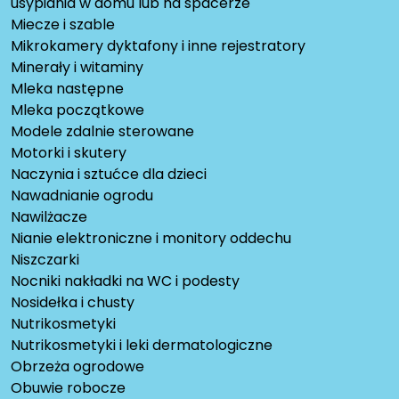
usypiania w domu lub na spacerze
Miecze i szable
Mikrokamery dyktafony i inne rejestratory
Minerały i witaminy
Mleka następne
Mleka początkowe
Modele zdalnie sterowane
Motorki i skutery
Naczynia i sztućce dla dzieci
Nawadnianie ogrodu
Nawilżacze
Nianie elektroniczne i monitory oddechu
Niszczarki
Nocniki nakładki na WC i podesty
Nosidełka i chusty
Nutrikosmetyki
Nutrikosmetyki i leki dermatologiczne
Obrzeża ogrodowe
Obuwie robocze