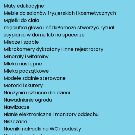
Maty edukacyjne
Meble do salonów fryzjerskich i kosmetycznych
Mgiełki do ciała
mięciutka głowa i nóżkiPomoże stworzyć rytuał
usypiania w domu lub na spacerze
Miecze i szable
Mikrokamery dyktafony i inne rejestratory
Minerały i witaminy
Mleka następne
Mleka początkowe
Modele zdalnie sterowane
Motorki i skutery
Naczynia i sztućce dla dzieci
Nawadnianie ogrodu
Nawilżacze
Nianie elektroniczne i monitory oddechu
Niszczarki
Nocniki nakładki na WC i podesty