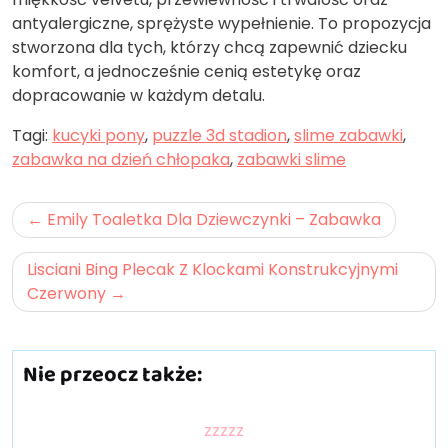
antyalergiczne, sprężyste wypełnienie. To propozycja
stworzona dla tych, którzy chcą zapewnić dziecku
komfort, a jednocześnie cenią estetykę oraz
dopracowanie w każdym detalu.
Tagi:
kucyki pony
,
puzzle 3d stadion
,
slime zabawki
,
zabawka na dzień chłopaka
,
zabawki slime
Nawigacja
Emily Toaletka Dla Dziewczynki – Zabawka
wpisu
Lisciani Bing Plecak Z Klockami Konstrukcyjnymi
Czerwony
Nie przeocz także:
zzzzz