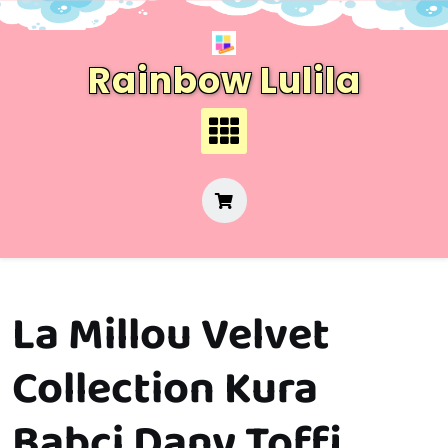
Skip
to
content
Rainbow Lulila
La Millou Velvet
Collection Kura
Babci Dany Toffi