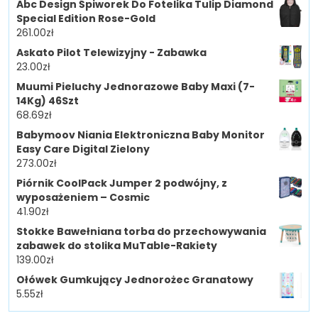
Abc Design Śpiworek Do Fotelika Tulip Diamond
Special Edition Rose-Gold
261.00
zł
Askato Pilot Telewizyjny - Zabawka
23.00
zł
Muumi Pieluchy Jednorazowe Baby Maxi (7-
14Kg) 46Szt
68.69
zł
Babymoov Niania Elektroniczna Baby Monitor
Easy Care Digital Zielony
273.00
zł
Piórnik CoolPack Jumper 2 podwójny, z
wyposażeniem – Cosmic
41.90
zł
Stokke Bawełniana torba do przechowywania
zabawek do stolika MuTable-Rakiety
139.00
zł
Ołówek Gumkujący Jednorożec Granatowy
5.55
zł