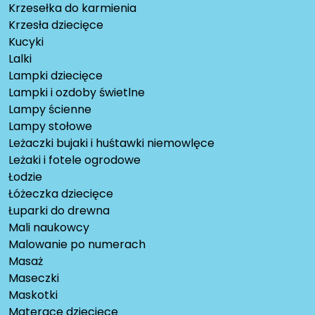
Krzesełka do karmienia
Krzesła dziecięce
Kucyki
Lalki
Lampki dziecięce
Lampki i ozdoby świetlne
Lampy ścienne
Lampy stołowe
Leżaczki bujaki i huśtawki niemowlęce
Leżaki i fotele ogrodowe
Łodzie
Łóżeczka dziecięce
Łuparki do drewna
Mali naukowcy
Malowanie po numerach
Masaż
Maseczki
Maskotki
Materace dziecięce