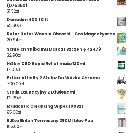
(075850)
31.52
zł
Danadim 400 EC 1L
52.90
zł
Roter Kafer Wesołe Obrazki - Gra Magnetyczna
20.64
zł
Schleich Shiba Inu Matka I Szczenię 42479
32.90
zł
HiSkin CBD Rapid Relief maść 120ml
17.00
zł
Britax Affinity 2 Stelaż Do Wózka Chrome
700.00
zł
Stolik Edukacyjny Z Dźwiękami
121.89
zł
Malacetic Cleansing Wipes 100Szt
85.00
zł
B.Box Bidon Termiczny 350Ml Lilac Pop
105.00
zł