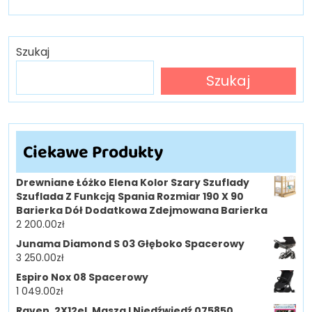
Szukaj
Szukaj
Ciekawe Produkty
Drewniane Łóżko Elena Kolor Szary Szuflady
Szuflada Z Funkcją Spania Rozmiar 190 X 90
Barierka Dół Dodatkowa Zdejmowana Barierka
2 200.00
zł
Junama Diamond S 03 Głęboko Spacerowy
3 250.00
zł
Espiro Nox 08 Spacerowy
1 049.00
zł
Raven. 2X12el. Masza I Niedźwiedź 075850