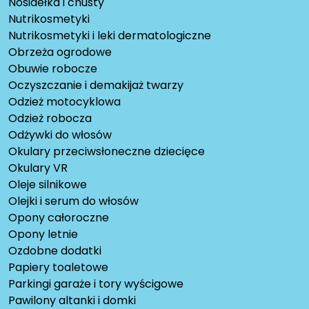
Nosidełka i chusty
Nutrikosmetyki
Nutrikosmetyki i leki dermatologiczne
Obrzeża ogrodowe
Obuwie robocze
Oczyszczanie i demakijaż twarzy
Odzież motocyklowa
Odzież robocza
Odżywki do włosów
Okulary przeciwsłoneczne dziecięce
Okulary VR
Oleje silnikowe
Olejki i serum do włosów
Opony całoroczne
Opony letnie
Ozdobne dodatki
Papiery toaletowe
Parkingi garaże i tory wyścigowe
Pawilony altanki i domki