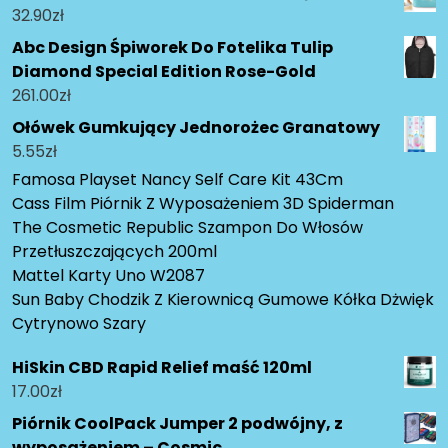
32.90
zł
Abc Design Śpiworek Do Fotelika Tulip
Diamond Special Edition Rose-Gold
261.00
zł
Ołówek Gumkujący Jednorożec Granatowy
5.55
zł
Famosa Playset Nancy Self Care Kit 43Cm
Cass Film Piórnik Z Wyposażeniem 3D Spiderman
The Cosmetic Republic Szampon Do Włosów
Przetłuszczających 200ml
Mattel Karty Uno W2087
Sun Baby Chodzik Z Kierownicą Gumowe Kółka Dżwięk
Cytrynowo Szary
HiSkin CBD Rapid Relief maść 120ml
17.00
zł
Piórnik CoolPack Jumper 2 podwójny, z
wyposażeniem – Cosmic