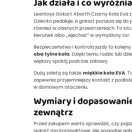
Jak działa i co wyróżni
Leantoys Gokart Abarth Czarny Koła Eva zo
Dziecko pedałuje, a gokart porusza się do
również w ciasnych przestrzeniach. To sz
kierunek albo „wjechać” w wymyślony tor.
Bezpieczeństwo i kontrola jazdy to kolej
oba tylne koła
. Dzięki temu rodzic lub d
większy spokój podczas zabawy.
Dużą zaletą są także
miękkie koła EVA
. 
zapewnia przyjemniejszy kontakt z podłoż
w domowym otoczeniu.
Wymiary i dopasowanie
zewnątrz
Przed zakupem warto sprawdzić, czy pojazd
gokart ma kompaktowe, ale wygodne gab