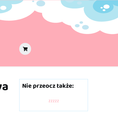
va
Nie przeocz także:
zzzzz