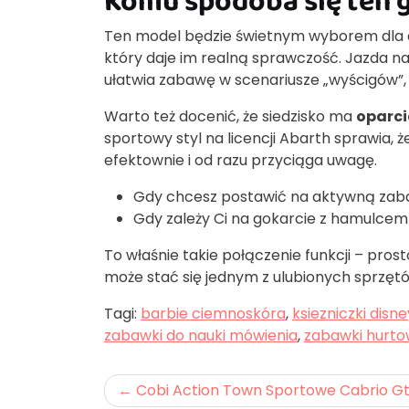
Komu spodoba się ten g
Ten model będzie świetnym wyborem dla dz
który daje im realną sprawczość. Jazda n
ułatwia zabawę w scenariusze „wyścigów”,
Warto też docenić, że siedzisko ma
oparci
sportowy styl na licencji Abarth sprawia, 
efektownie i od razu przyciąga uwagę.
Gdy chcesz postawić na aktywną zaba
Gdy zależy Ci na gokarcie z hamulcem
To właśnie takie połączenie funkcji – prost
może stać się jednym z ulubionych sprzęt
Tagi:
barbie ciemnoskóra
,
ksiezniczki disne
zabawki do nauki mówienia
,
zabawki hurto
Nawigacja
Cobi Action Town Sportowe Cabrio Gt