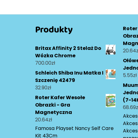
wpisu
Produkty
Roter
Obraz
Magn
Britax Affinity 2 Stelaż Do
20.64
z
Wózka Chrome
Ołów
700.00
zł
Jedn
Schleich Shiba Inu Matka I
5.55
zł
Szczenię 42479
Muumi
32.90
zł
Jedn
Roter Kafer Wesołe
(7-14
Obrazki - Gra
68.69
z
Magnetyczna
Akceso
20.64
zł
Akces
Famosa Playset Nancy Self Care
Akces
Kit 43Cm