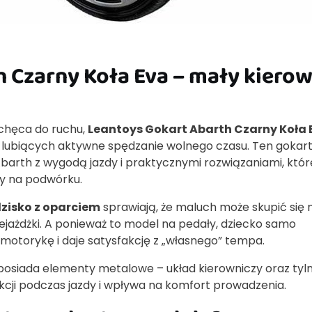
 Czarny Koła Eva – mały kierow
achęca do ruchu,
Leantoys Gokart Abarth Czarny Koła 
 lubiących aktywne spędzanie wolnego czasu. Ten gokar
Abarth z wygodą jazdy i praktycznymi rozwiązaniami, któr
zy na podwórku.
zisko z oparciem
sprawiają, że maluch może skupić się 
ejażdżki. A ponieważ to model na pedały, dziecko samo
otorykę i daje satysfakcję z „własnego” tempa.
posiada elementy metalowe – układ kierowniczy oraz tyln
kcji podczas jazdy i wpływa na komfort prowadzenia.