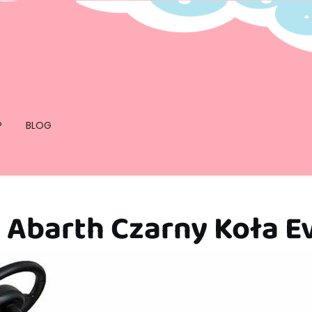
P
BLOG
 Abarth Czarny Koła E