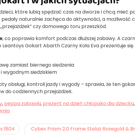
okart i w jakich sytuacjach?
ieci, które lubią spędzać czas na dworze i chcą mieć po
a pedały naturalnie zachęca do aktywności, a możliwość 
 „przejażdżek” czy domowego toru przeszkód.
e
, co poprawia komfort podczas dłuższej zabawy. A czarn
że Leantoys Gokart Abarth Czarny Koła Eva prezentuje się
wę zamiast biernego siedzenia
 i wygodnym siedziskiem
oty obsługi, kontroli jazdy i wygody – sprawia, że ten goka
ów do codziennych przejażdżek.
y
,
peppa zabawki
,
prezent na dzień chłopaka dla dziecka
,
wnia
s 1804
Cybex Priam 2.0 Frame Stelaż Rosegold & 