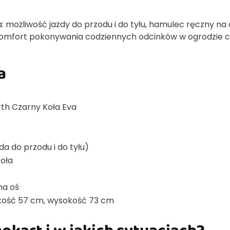
: możliwość jazdy do przodu i do tyłu, hamulec ręczny na
ą komfort pokonywania codziennych odcinków w ogrodzie c
a
th Czarny Koła Eva
da do przodu i do tyłu)
koła
na oś
okość 57 cm, wysokość 73 cm