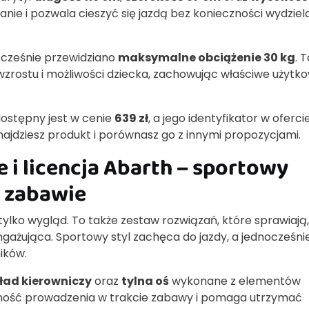
nie i pozwala cieszyć się jazdą bez konieczności wydziel
nocześnie przewidziano
maksymalne obciążenie 30 kg
. 
rostu i możliwości dziecka, zachowując właściwe użytk
ostępny jest w cenie
639 zł
, a jego identyfikator w oferci
najdziesz produkt i porównasz go z innymi propozycjami.
 i licencja Abarth – sportowy
j zabawie
 tylko wygląd. To także zestaw rozwiązań, które sprawiają,
 angażująca. Sportowy styl zachęca do jazdy, a jednocześni
ików.
ład kierowniczy
oraz
tylna oś
wykonane z elementów
ność prowadzenia w trakcie zabawy i pomaga utrzymać