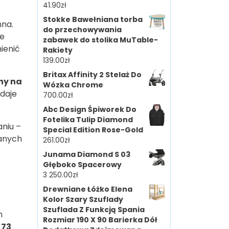
41.90
zł
Stokke Bawełniana torba
mna.
do przechowywania
we
zabawek do stolika MuTable-
ienić
Rakiety
139.00
zł
Britax Affinity 2 Stelaż Do
ny na
Wózka Chrome
 daje
700.00
zł
Abc Design Śpiworek Do
Fotelika Tulip Diamond
niu –
Special Edition Rose-Gold
kanych
261.00
zł
Junama Diamond S 03
Głęboko Spacerowy
3 250.00
zł
Drewniane Łóżko Elena
Kolor Szary Szuflady
Szuflada Z Funkcją Spania
n
Rozmiar 190 X 90 Barierka Dół
 73