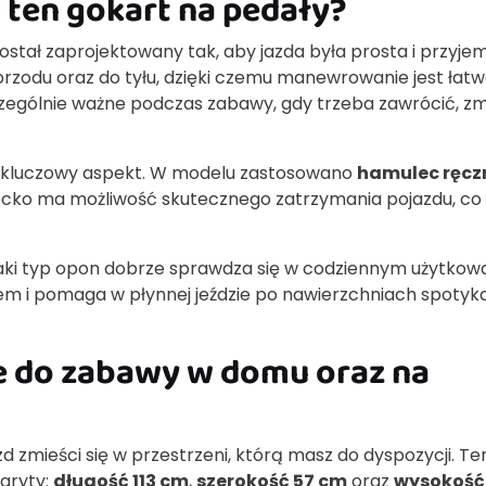
a ten gokart na pedały?
stał zaprojektowany tak, aby jazda była prosta i przyje
 przodu oraz do tyłu, dzięki czemu manewrowanie jest łat
czególnie ważne podczas zabawy, gdy trzeba zawrócić, zm
ny kluczowy aspekt. W modelu zastosowano
hamulec ręcz
ziecko ma możliwość skutecznego zatrzymania pojazdu, co
Taki typ opon dobrze sprawdza się w codziennym użytkowa
em i pomaga w płynnej jeździe po nawierzchniach spoty
 do zabawy w domu oraz na
 zmieści się w przestrzeni, którą masz do dyspozycji. Te
aryty:
długość 113 cm
,
szerokość 57 cm
oraz
wysokość