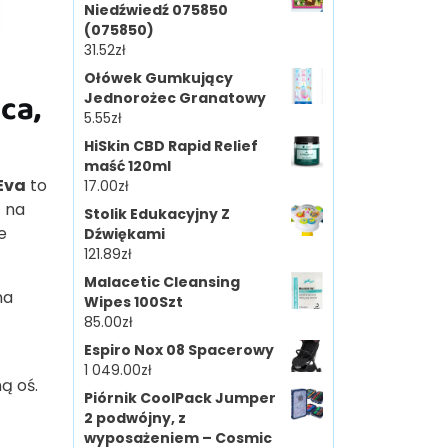
Niedźwiedź 075850
(075850)
31.52
zł
Ołówek Gumkujący
ca,
Jednorożec Granatowy
5.55
zł
HiSkin CBD Rapid Relief
maść 120ml
Eva
to
17.00
zł
t na
Stolik Edukacyjny Z
e
Dźwiękami
121.89
zł
Malacetic Cleansing
na
Wipes 100Szt
85.00
zł
Espiro Nox 08 Spacerowy
1 049.00
zł
ą oś.
Piórnik CoolPack Jumper
2 podwójny, z
wyposażeniem – Cosmic