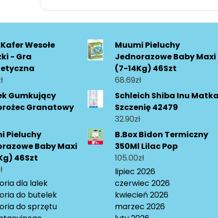
 Kafer Wesołe
Muumi Pieluchy
ki - Gra
Jednorazowe Baby Maxi
etyczna
(7-14Kg) 46Szt
ł
68.69
zł
ek Gumkujący
Schleich Shiba Inu Matka
orożec Granatowy
Szczenię 42479
32.90
zł
 Pieluchy
B.Box Bidon Termiczny
orazowe Baby Maxi
350Ml Lilac Pop
Kg) 46Szt
105.00
zł
ł
lipiec 2026
ria dla lalek
czerwiec 2026
oria do butelek
kwiecień 2026
oria do sprzętu
marzec 2026