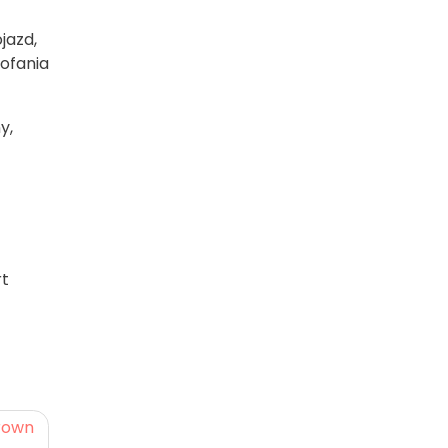
jazd,
cofania
y,
rt
Brown