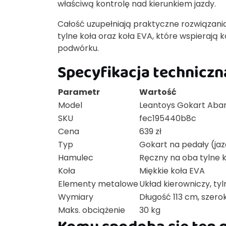
właściwą kontrolę nad kierunkiem jazdy.
Całość uzupełniają praktyczne rozwiązania
tylne koła oraz koła EVA, które wspieraj
podwórku.
Specyfikacja techniczn
Parametr
Wartość
Model
Leantoys Gokart Abar
SKU
fec195440b8c
Cena
639 zł
Typ
Gokart na pedały (jaz
Hamulec
Ręczny na oba tylne 
Koła
Miękkie koła EVA
Elementy metalowe
Układ kierowniczy, tyl
Wymiary
Długość 113 cm, szer
Maks. obciążenie
30 kg