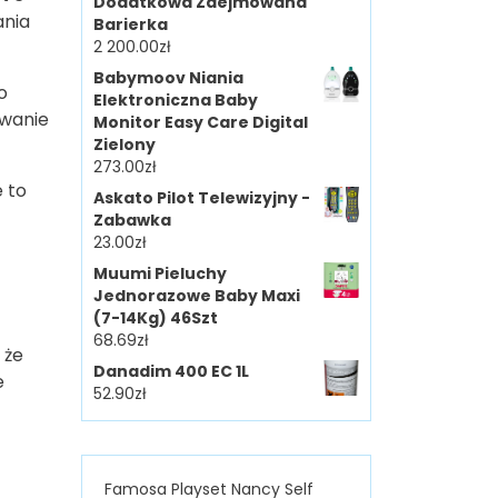
Dodatkowa Zdejmowana
ania
Barierka
2 200.00
zł
Babymoov Niania
To
Elektroniczna Baby
owanie
Monitor Easy Care Digital
Zielony
273.00
zł
e to
Askato Pilot Telewizyjny -
Zabawka
23.00
zł
Muumi Pieluchy
Jednorazowe Baby Maxi
(7-14Kg) 46Szt
68.69
zł
 że
Danadim 400 EC 1L
e
52.90
zł
Famosa Playset Nancy Self