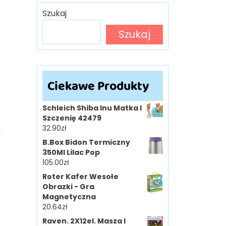
Szukaj
Szukaj
Ciekawe Produkty
Schleich Shiba Inu Matka I
Szczenię 42479
32.90
zł
B.Box Bidon Termiczny
350Ml Lilac Pop
105.00
zł
Roter Kafer Wesołe
Obrazki - Gra
Magnetyczna
20.64
zł
Raven. 2X12el. Masza I