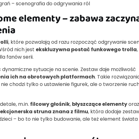
grań – scenografia do odgrywania ról
uchome elementy – zabawa zaczyn
enia
olli
, które pozwalają od razu rozpocząć odgrywanie sce
Wśród nich jest
ekskluzywna postać funkowego trolla
,
a fanów serii.
yć dynamiczne sytuacje na scenie. Zestaw daje możliwość
nia ich na obrotowych platformach
. Takie rozwiązani
nie chodzi tylko o ustawienie figurek, ale o tworzenie ruch
detale, m.in.
filcowy głośnik
,
błyszczące elementy
ora
lekcjonerska struna znana z filmu
, która dodaje zesta
ieci – bo to nie tylko budowanie, ale też element świata