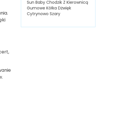
Sun Baby Chodzik Z Kierownicą
Gumowe Kółka Dżwięk
nia.
Cytrynowo Szary
ięki
ert,
wanie
w.