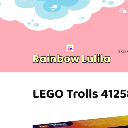
Skip
to
content
SKLE
Rainbow Lulila
LEGO Trolls 4125