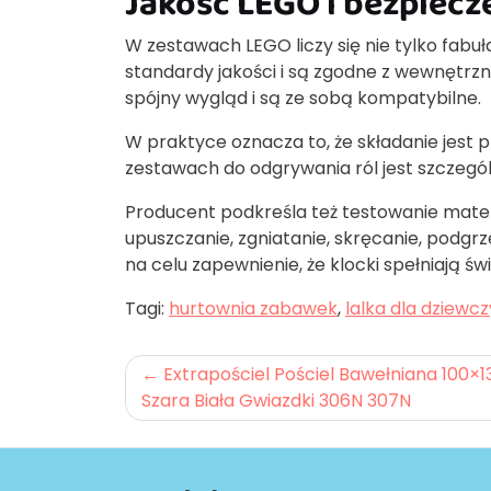
Jakość LEGO i bezpiec
W zestawach LEGO liczy się nie tylko fabuła
standardy jakości i są zgodne z wewnętrz
spójny wygląd i są ze sobą kompatybilne.
W praktyce oznacza to, że składanie jest pr
zestawach do odgrywania ról jest szczegól
Producent podkreśla też testowanie mater
upuszczanie, zgniatanie, skręcanie, podgrz
na celu zapewnienie, że klocki spełniają ś
Tagi:
hurtownia zabawek
,
lalka dla dziewcz
Nawigacja
Extrapościel Pościel Bawełniana 100×1
Szara Biała Gwiazdki 306N 307N
wpisu