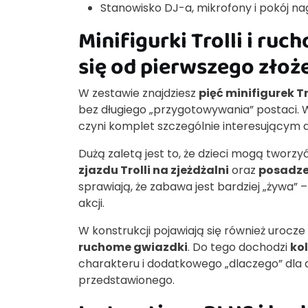
Stanowisko DJ-a, mikrofony i pokój na
Minifigurki Trolli i r
się od pierwszego złoż
W zestawie znajdziesz
pięć minifigurek Tr
bez długiego „przygotowywania” postaci. 
czyni komplet szczególnie interesującym dl
Dużą zaletą jest to, że dzieci mogą tworz
zjazdu Trolli na zjeżdżalni
oraz
posadze
sprawiają, że zabawa jest bardziej „żywa” – 
akcji.
W konstrukcji pojawiają się również urocze 
ruchome gwiazdki
. Do tego dochodzi
ko
charakteru i dodatkowego „dlaczego” dla dz
przedstawionego.