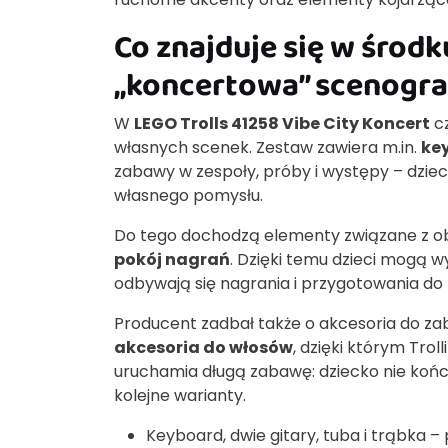
Co znajduje się w środk
„koncertowa” scenogra
W
LEGO Trolls 41258 Vibe City Koncert
cz
własnych scenek. Zestaw zawiera m.in.
ke
zabawy w zespoły, próby i występy – dzie
własnego pomysłu.
Do tego dochodzą elementy związane z obs
pokój nagrań
. Dzięki temu dzieci mogą w
odbywają się nagrania i przygotowania do
Producent zadbał także o akcesoria do zab
akcesoria do włosów
, dzięki którym Trol
uruchamia długą zabawę: dziecko nie kończ
kolejne warianty.
Keyboard, dwie gitary, tuba i trąbka 