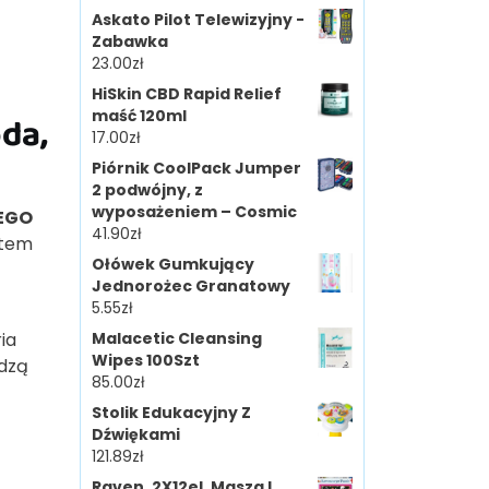
Askato Pilot Telewizyjny -
Zabawka
23.00
zł
HiSkin CBD Rapid Relief
maść 120ml
da,
17.00
zł
Piórnik CoolPack Jumper
2 podwójny, z
wyposażeniem – Cosmic
EGO
41.90
zł
atem
Ołówek Gumkujący
Jednorożec Granatowy
5.55
zł
ia
Malacetic Cleansing
Wipes 100Szt
odzą
85.00
zł
Stolik Edukacyjny Z
Dźwiękami
121.89
zł
Raven. 2X12el. Masza I