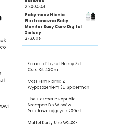
Barierka
2 200.00
zł
a
Babymoov Niania
Elektroniczna Baby
Monitor Easy Care Digital
Zielony
273.00
zł
nek
 co
Famosa Playset Nancy Self
Care Kit 43Cm
a
u i
Cass Film Piórnik Z
Wyposażeniem 3D Spiderman
z
The Cosmetic Republic
Szampon Do Włosów
wowi
Przetłuszczających 200ml
Mattel Karty Uno W2087