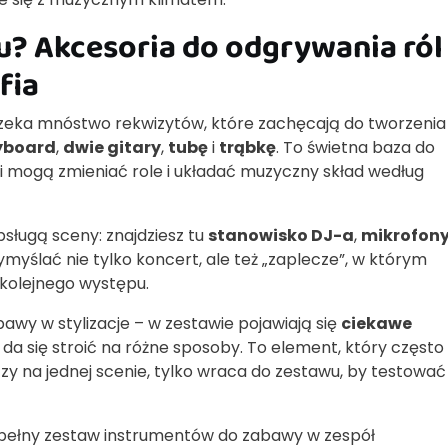
u? Akcesoria do odgrywania ról 
fia
eka mnóstwo rekwizytów, które zachęcają do tworzenia
yboard
,
dwie gitary
,
tubę
i
trąbkę
. To świetna baza do
ci mogą zmieniać role i układać muzyczny skład według
ługą sceny: znajdziesz tu
stanowisko DJ-a
,
mikrofon
ymyślać nie tylko koncert, ale też „zaplecze”, w którym
 kolejnego występu.
awy w stylizacje – w zestawie pojawiają się
ciekawe
li da się stroić na różne sposoby. To element, który często
y na jednej scenie, tylko wraca do zestawu, by testować
– pełny zestaw instrumentów do zabawy w zespół