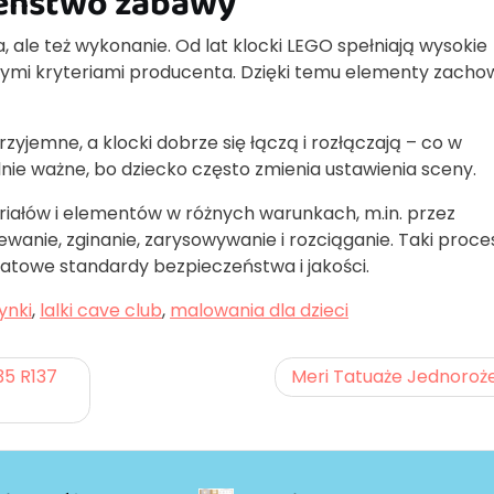
zeństwo zabawy
, ale też wykonanie. Od lat klocki LEGO spełniają wysokie
nymi kryteriami producenta. Dzięki temu elementy zacho
zyjemne, a klocki dobrze się łączą i rozłączają – co w
nie ważne, bo dziecko często zmienia ustawienia sceny.
iałów i elementów w różnych warunkach, m.in. przez
ewanie, zginanie, zarysowywanie i rozciąganie. Taki proc
wiatowe standardy bezpieczeństwa i jakości.
ynki
,
lalki cave club
,
malowania dla dzieci
35 R137
Meri Tatuaże Jednoroż