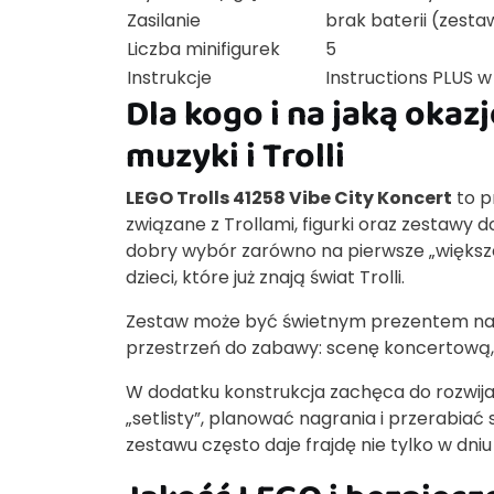
Zasilanie
brak baterii (zesta
Liczba minifigurek
5
Instrukcje
Instructions PLUS w 
Dla kogo i na jaką oka
muzyki i Trolli
LEGO Trolls 41258 Vibe City Koncert
to p
związane z Trollami, figurki oraz zestawy 
dobry wybór zarówno na pierwsze „większe” 
dzieci, które już znają świat Trolli.
Zestaw może być świetnym prezentem n
przestrzeń do zabawy: scenę koncertową, r
W dodatku konstrukcja zachęca do rozwija
„setlisty”, planować nagrania i przerabiać 
zestawu często daje frajdę nie tylko w dniu