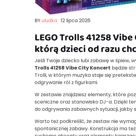
BY
uludka
12 lipca 2026
LEGO Trolls 41258 Vibe
którą dzieci od razu c
Jeśli Twoje dziecko lubi zabawę w śpiew, w
Trolls 41258 Vibe City Koncert
będzie str
Trolli, w którym muzyka staje się pretek
odgrywanie ról z figurkami.
W zestawie znajdziesz elementy, które po
sceniczne oraz stanowisko DJ-a. Dzięki tem
do odgrywania zabawnych sytuacji, jakby 
Warto też podkreślić, że zestaw nie wymag
spontanicznej zabawy. Konstrukcja ma też
ruchome akcenty oraz elementy kojarząc