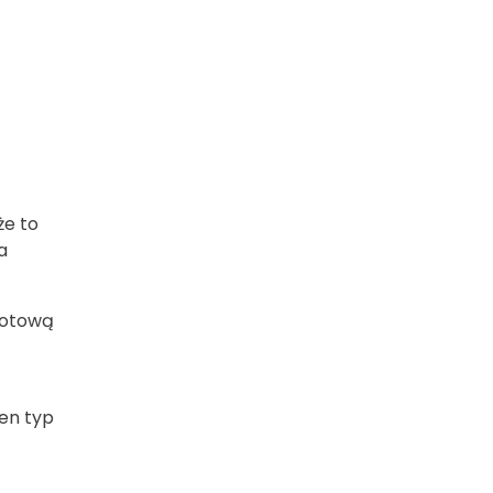
że to
a
 gotową
ten typ