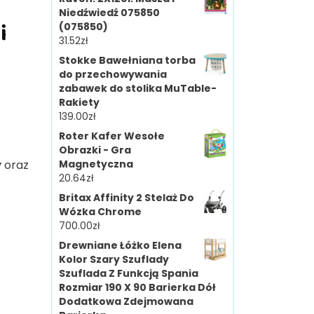
Niedźwiedź 075850
i
(075850)
31.52
zł
Stokke Bawełniana torba
do przechowywania
zabawek do stolika MuTable-
Rakiety
139.00
zł
Roter Kafer Wesołe
Obrazki - Gra
y
oraz
Magnetyczna
20.64
zł
Britax Affinity 2 Stelaż Do
Wózka Chrome
700.00
zł
Drewniane Łóżko Elena
Kolor Szary Szuflady
Szuflada Z Funkcją Spania
Rozmiar 190 X 90 Barierka Dół
Dodatkowa Zdejmowana