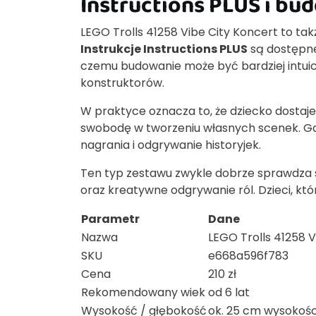
Instructions PLUS i b
LEGO Trolls 41258 Vibe City Koncert to ta
Instrukcje Instructions PLUS
są dostępne
czemu budowanie może być bardziej intuicy
konstruktorów.
W praktyce oznacza to, że dziecko dostaje
swobodę w tworzeniu własnych scenek. Gdy 
nagrania i odgrywanie historyjek.
Ten typ zestawu zwykle dobrze sprawdza s
oraz kreatywne odgrywanie ról. Dzieci, kt
Parametr
Dane
Nazwa
LEGO Trolls 41258 V
SKU
e668a596f783
Cena
210 zł
Rekomendowany wiek
od 6 lat
Wysokość / głębokość
ok. 25 cm wysokości