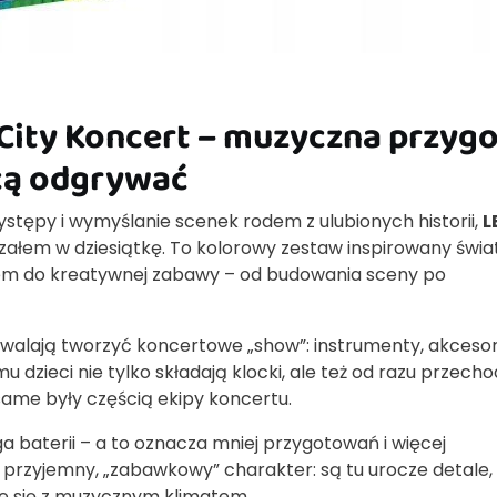
 City Koncert – muzyczna przygo
hcą odgrywać
ystępy i wymyślanie scenek rodem z ulubionych historii,
L
załem w dziesiątkę. To kolorowy zestaw inspirowany świ
stem do kreatywnej zabawy – od budowania sceny po
zwalają tworzyć koncertowe „show”: instrumenty, akcesor
u dzieci nie tylko składają klocki, ale też od razu przech
same były częścią ekipy koncertu.
a baterii – a to oznacza mniej przygotowań i więcej
 przyjemny, „zabawkowy” charakter: są tu urocze detale,
e się z muzycznym klimatem.