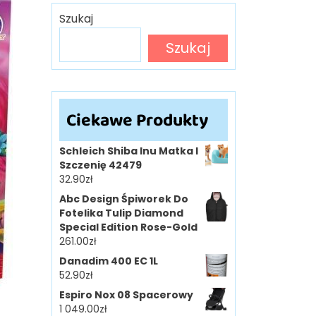
Szukaj
Szukaj
Ciekawe Produkty
Schleich Shiba Inu Matka I
Szczenię 42479
32.90
zł
Abc Design Śpiworek Do
Fotelika Tulip Diamond
Special Edition Rose-Gold
261.00
zł
Danadim 400 EC 1L
52.90
zł
Espiro Nox 08 Spacerowy
1 049.00
zł