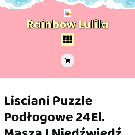
Skip
to
content
Rainbow Lulila
Lisciani Puzzle
Podłogowe 24El.
Masza I Niedźwiedź