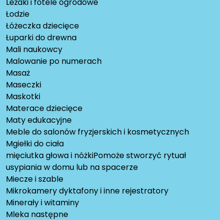
Leżaki i fotele ogrodowe
Łodzie
Łóżeczka dziecięce
Łuparki do drewna
Mali naukowcy
Malowanie po numerach
Masaż
Maseczki
Maskotki
Materace dziecięce
Maty edukacyjne
Meble do salonów fryzjerskich i kosmetycznych
Mgiełki do ciała
mięciutka głowa i nóżkiPomoże stworzyć rytuał
usypiania w domu lub na spacerze
Miecze i szable
Mikrokamery dyktafony i inne rejestratory
Minerały i witaminy
Mleka następne