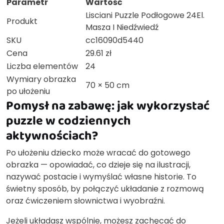
Parametr
Wartość
Lisciani Puzzle Podłogowe 24El.
Produkt
Masza I Niedźwiedź
SKU
cc16090d5440
Cena
29.61 zł
Liczba elementów
24
Wymiary obrazka
70 × 50 cm
po ułożeniu
Pomysł na zabawę: jak wykorzystać
puzzle w codziennych
aktywnościach?
Po ułożeniu dziecko może wracać do gotowego
obrazka — opowiadać, co dzieje się na ilustracji,
nazywać postacie i wymyślać własne historie. To
świetny sposób, by połączyć układanie z rozmową
oraz ćwiczeniem słownictwa i wyobraźni.
Jeżeli układasz wspólnie, możesz zachęcać do