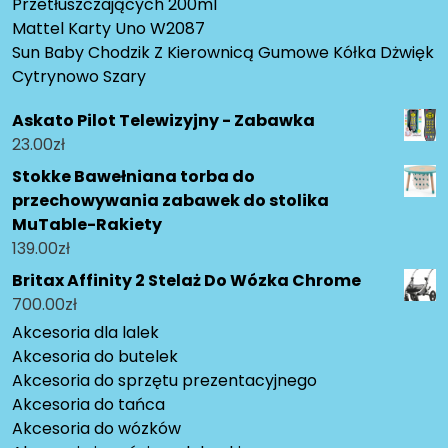
Przetłuszczających 200ml
Mattel Karty Uno W2087
Sun Baby Chodzik Z Kierownicą Gumowe Kółka Dżwięk
Cytrynowo Szary
Askato Pilot Telewizyjny - Zabawka
23.00
zł
Stokke Bawełniana torba do
przechowywania zabawek do stolika
MuTable-Rakiety
139.00
zł
Britax Affinity 2 Stelaż Do Wózka Chrome
700.00
zł
Akcesoria dla lalek
Akcesoria do butelek
Akcesoria do sprzętu prezentacyjnego
Akcesoria do tańca
Akcesoria do wózków