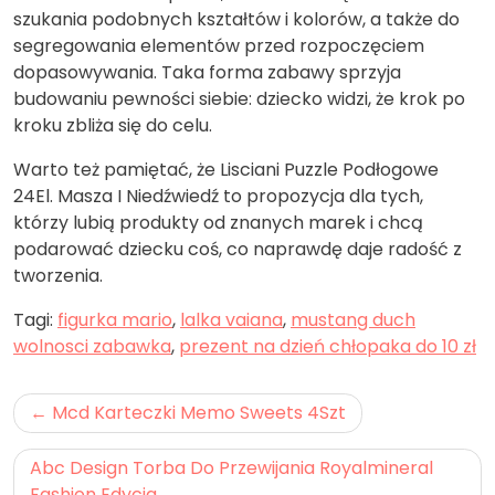
szukania podobnych kształtów i kolorów, a także do
segregowania elementów przed rozpoczęciem
dopasowywania. Taka forma zabawy sprzyja
budowaniu pewności siebie: dziecko widzi, że krok po
kroku zbliża się do celu.
Warto też pamiętać, że Lisciani Puzzle Podłogowe
24El. Masza I Niedźwiedź to propozycja dla tych,
którzy lubią produkty od znanych marek i chcą
podarować dziecku coś, co naprawdę daje radość z
tworzenia.
Tagi:
figurka mario
,
lalka vaiana
,
mustang duch
wolnosci zabawka
,
prezent na dzień chłopaka do 10 zł
Nawigacja
Mcd Karteczki Memo Sweets 4Szt
wpisu
Abc Design Torba Do Przewijania Royalmineral
Fashion Edycja