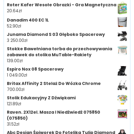
Roter Kafer Wesołe Obrazki - Gra Magnetyczna
20.64
zł
Danadim 400 EC 1L
52.90
zł
Junama Diamond S 03 Głęboko Spacerowy
3 250.00
zł
Stokke Bawełniana torba do przechowywania
zabawek do stolika MuTable-Rakiety
139.00
zł
Espiro Nox 08 Spacerowy
1 049.00
zł
Britax Affinity 2 Stelaż Do Wózka Chrome
700.00
zł
Stolik Edukacyjny Z Dźwiękami
121.89
zł
Raven. 2X12el. Masza I Niedźwiedź 075850
(075850)
31.52
zł
Abc Design Śpiworek Do Fotelika Tulip Diamond