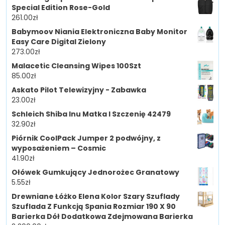
Special Edition Rose-Gold
261.00
zł
Babymoov Niania Elektroniczna Baby Monitor
Easy Care Digital Zielony
273.00
zł
Malacetic Cleansing Wipes 100Szt
85.00
zł
Askato Pilot Telewizyjny - Zabawka
23.00
zł
Schleich Shiba Inu Matka I Szczenię 42479
32.90
zł
Piórnik CoolPack Jumper 2 podwójny, z
wyposażeniem – Cosmic
41.90
zł
Ołówek Gumkujący Jednorożec Granatowy
5.55
zł
Drewniane Łóżko Elena Kolor Szary Szuflady
Szuflada Z Funkcją Spania Rozmiar 190 X 90
Barierka Dół Dodatkowa Zdejmowana Barierka