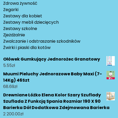
Zdrowa żywność
Zegarki
Zestawy dla kobiet
Zestawy mebli dziecięcych
Zestawy szkolne
Zjeżdżalnie
Zwalczanie i odstraszanie szkodników
Żwirki i piaski dla kotów
Ołówek Gumkujący Jednorożec Granatowy
5.55
zł
Muumi Pieluchy Jednorazowe Baby Maxi (7-
14Kg) 46Szt
68.69
zł
Drewniane Łóżko Elena Kolor Szary Szuflady
Szuflada Z Funkcją Spania Rozmiar 190 X 90
Barierka Dół Dodatkowa Zdejmowana Barierka
2 200.00
zł