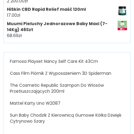
2 200.00
zł
HiSkin CBD Rapid Relief maść 120ml
17.00
zł
Muumi Pieluchy Jednorazowe Baby Maxi (7-
14Kg) 46Szt
68.69
zł
Famosa Playset Nancy Self Care Kit 43Cm
Cass Film Piórnik Z Wyposażeniem 3D Spiderman
The Cosmetic Republic Szampon Do Włosów
Przetłuszczających 200ml
Mattel Karty Uno W2087
Sun Baby Chodzik Z Kierownicą Gumowe Kółka Dżwięk
Cytrynowo Szary