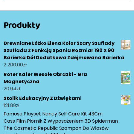
Produkty
Drewniane Łóżko Elena Kolor Szary Szuflady
Szuflada Z Funkcją Spania Rozmiar 190 X 90
Barierka Dół Dodatkowa Zdejmowana Barierka
2 200.00
zł
Roter Kafer Wesołe Obrazki - Gra
Magnetyczna
20.64
zł
Stolik Edukacyjny Z Dźwiękami
121.89
zł
Famosa Playset Nancy Self Care Kit 43Cm
Cass Film Piórnik Z Wyposażeniem 3D Spiderman
The Cosmetic Republic Szampon Do Włosów