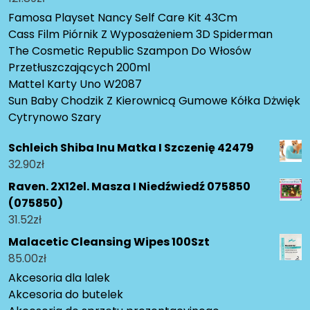
Famosa Playset Nancy Self Care Kit 43Cm
Cass Film Piórnik Z Wyposażeniem 3D Spiderman
The Cosmetic Republic Szampon Do Włosów
Przetłuszczających 200ml
Mattel Karty Uno W2087
Sun Baby Chodzik Z Kierownicą Gumowe Kółka Dżwięk
Cytrynowo Szary
Schleich Shiba Inu Matka I Szczenię 42479
32.90
zł
Raven. 2X12el. Masza I Niedźwiedź 075850
(075850)
31.52
zł
Malacetic Cleansing Wipes 100Szt
85.00
zł
Akcesoria dla lalek
Akcesoria do butelek