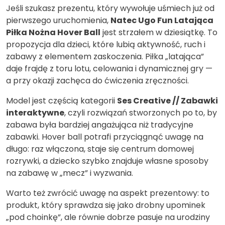
Jeśli szukasz prezentu, który wywołuje uśmiech już od
pierwszego uruchomienia,
Natec Ugo Fun Latająca
Piłka Nożna Hover Ball
jest strzałem w dziesiątkę. To
propozycja dla dzieci, które lubią aktywność, ruch i
zabawy z elementem zaskoczenia. Piłka „latająca”
daje frajdę z toru lotu, celowania i dynamicznej gry —
a przy okazji zachęca do ćwiczenia zręczności.
Model jest częścią kategorii
Ses Creative // Zabawki
interaktywne
, czyli rozwiązań stworzonych po to, by
zabawa była bardziej angażująca niż tradycyjne
zabawki. Hover ball potrafi przyciągnąć uwagę na
długo: raz włączona, staje się centrum domowej
rozrywki, a dziecko szybko znajduje własne sposoby
na zabawę w „mecz” i wyzwania.
Warto też zwrócić uwagę na aspekt prezentowy: to
produkt, który sprawdza się jako drobny upominek
„pod choinkę”, ale równie dobrze pasuje na urodziny