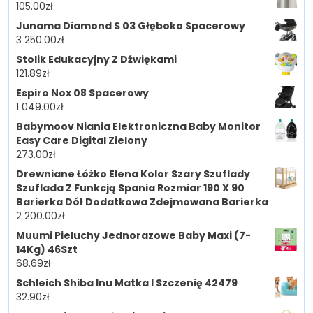
105.00
zł
Junama Diamond S 03 Głęboko Spacerowy
3 250.00
zł
Stolik Edukacyjny Z Dźwiękami
121.89
zł
Espiro Nox 08 Spacerowy
1 049.00
zł
Babymoov Niania Elektroniczna Baby Monitor
Easy Care Digital Zielony
273.00
zł
Drewniane Łóżko Elena Kolor Szary Szuflady
Szuflada Z Funkcją Spania Rozmiar 190 X 90
Barierka Dół Dodatkowa Zdejmowana Barierka
2 200.00
zł
Muumi Pieluchy Jednorazowe Baby Maxi (7-
14Kg) 46Szt
68.69
zł
Schleich Shiba Inu Matka I Szczenię 42479
32.90
zł