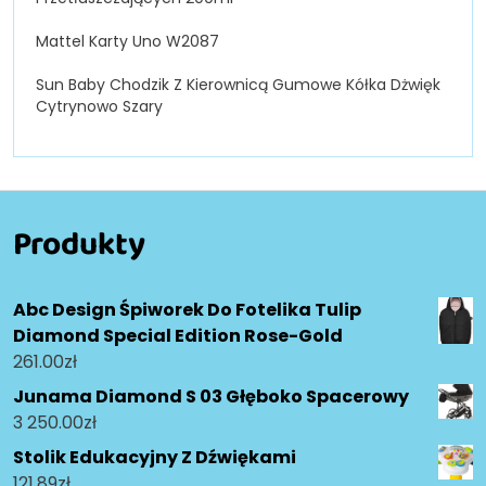
Mattel Karty Uno W2087
Sun Baby Chodzik Z Kierownicą Gumowe Kółka Dżwięk
Cytrynowo Szary
Produkty
Abc Design Śpiworek Do Fotelika Tulip
Diamond Special Edition Rose-Gold
261.00
zł
Junama Diamond S 03 Głęboko Spacerowy
3 250.00
zł
Stolik Edukacyjny Z Dźwiękami
121.89
zł