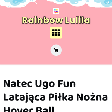
Skip
to
content
Rainbow Lulila
Natec Ugo Fun
Latająca Piłka Nożna
Hover Ball