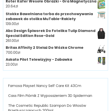
Roter Kafer Wesołe Obrazki - Gra Magnetyczna
20.64
zł
Stokke Bawełniana torba do przechowywania
zabawek do stolika MuTable-Rakiety
139.00
zł
Abc Design Śpiworek Do Fotelika Tulip Diamond
Special Edition Rose-Gold
261.00
zł
Britax Affinity 2 Stelaż Do Wózka Chrome
700.00
zł
Askato Pilot Telewizyjny - Zabawka
23.00
zł
Famosa Playset Nancy Self Care Kit 43Cm
Cass Film Piórnik Z Wyposażeniem 3D Spiderman
The Cosmetic Republic Szampon Do Włosów
Przetłuszczających 200ml