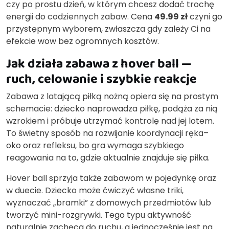
czy po prostu dzień, w którym chcesz dodać trochę
energii do codziennych zabaw. Cena
49.99 zł
czyni go
przystępnym wyborem, zwłaszcza gdy zależy Ci na
efekcie wow bez ogromnych kosztów.
Jak działa zabawa z hover ball —
ruch, celowanie i szybkie reakcje
Zabawa z latającą piłką nożną opiera się na prostym
schemacie: dziecko naprowadza piłkę, podąża za nią
wzrokiem i próbuje utrzymać kontrolę nad jej lotem.
To świetny sposób na rozwijanie koordynacji ręka–
oko oraz refleksu, bo gra wymaga szybkiego
reagowania na to, gdzie aktualnie znajduje się piłka.
Hover ball sprzyja także zabawom w pojedynkę oraz
w duecie. Dziecko może ćwiczyć własne triki,
wyznaczać „bramki” z domowych przedmiotów lub
tworzyć mini-rozgrywki. Tego typu aktywność
naturalnie zachęca do ruchu, a jednocześnie jest na