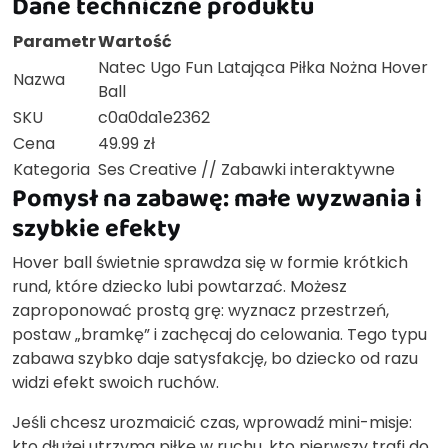
Dane techniczne produktu
Parametr
Wartość
Natec Ugo Fun Latająca Piłka Nożna Hover
Nazwa
Ball
SKU
c0a0da1e2362
Cena
49.99 zł
Kategoria
Ses Creative // Zabawki interaktywne
Pomysł na zabawę: małe wyzwania i
szybkie efekty
Hover ball świetnie sprawdza się w formie krótkich
rund, które dziecko lubi powtarzać. Możesz
zaproponować prostą grę: wyznacz przestrzeń,
postaw „bramkę” i zachęcaj do celowania. Tego typu
zabawa szybko daje satysfakcję, bo dziecko od razu
widzi efekt swoich ruchów.
Jeśli chcesz urozmaicić czas, wprowadź mini-misje:
kto dłużej utrzyma piłkę w ruchu, kto pierwszy trafi do