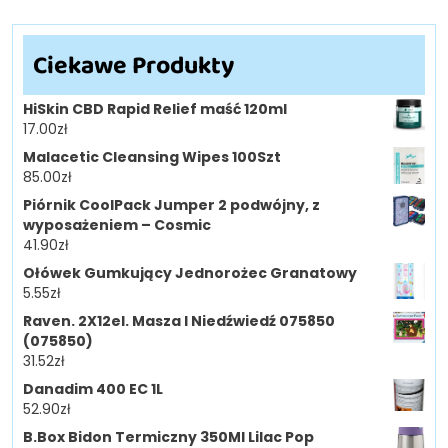
Ciekawe Produkty
HiSkin CBD Rapid Relief maść 120ml
17.00
zł
Malacetic Cleansing Wipes 100Szt
85.00
zł
Piórnik CoolPack Jumper 2 podwójny, z
wyposażeniem – Cosmic
41.90
zł
Ołówek Gumkujący Jednorożec Granatowy
5.55
zł
Raven. 2X12el. Masza I Niedźwiedź 075850
(075850)
31.52
zł
Danadim 400 EC 1L
52.90
zł
B.Box Bidon Termiczny 350Ml Lilac Pop