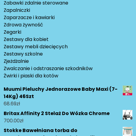
Zabawki zdalnie sterowane
Zapalniczki
Zaparzacze i kawiarki
Zdrowa żywność
Zegarki
Zestawy dla kobiet
Zestawy mebli dziecięcych
Zestawy szkolne
Zjeżdżalnie
Zwalczanie i odstraszanie szkodników
Żwirki i piaski dla kotów
Muumi Pieluchy Jednorazowe Baby Maxi (7-
14Kg) 46Szt
68.69
zł
Britax Affinity 2 Stelaż Do Wózka Chrome
700.00
zł
Stokke Bawełniana torba do