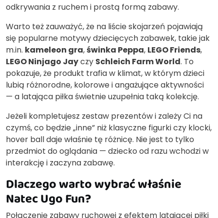
odkrywania z ruchem i prostą formą zabawy.
Warto też zauważyć, że na liście skojarzeń pojawiają
się popularne motywy dziecięcych zabawek, takie jak
m.in.
kameleon gra
,
świnka Peppa
,
LEGO Friends
,
LEGO Ninjago Jay
czy
Schleich Farm World
. To
pokazuje, że produkt trafia w klimat, w którym dzieci
lubią różnorodne, kolorowe i angażujące aktywności
— a latająca piłka świetnie uzupełnia taką kolekcję.
Jeżeli kompletujesz zestaw prezentów i zależy Ci na
czymś, co będzie „inne” niż klasyczne figurki czy klocki,
hover ball daje właśnie tę różnicę. Nie jest to tylko
przedmiot do oglądania — dziecko od razu wchodzi w
interakcję i zaczyna zabawę.
Dlaczego warto wybrać właśnie
Natec Ugo Fun?
Połączenie zabawy ruchowej z efektem latającej piłki