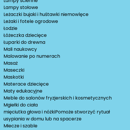
Lampy ścienne
Lampy stołowe
Leżaczki bujaki i huśtawki niemowlęce
Leżaki i fotele ogrodowe
Łodzie
Łóżeczka dziecięce
Łuparki do drewna
Mali naukowcy
Malowanie po numerach
Masaż
Maseczki
Maskotki
Materace dziecięce
Maty edukacyjne
Meble do salonów fryzjerskich i kosmetycznych
Mgiełki do ciała
mięciutka głowa i nóżkiPomoże stworzyć rytuał
usypiania w domu lub na spacerze
Miecze i szable