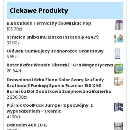
Ciekawe Produkty
B.Box Bidon Termiczny 350Ml Lilac Pop
105.00
zł
Schleich Shiba Inu Matka I Szczenię 42479
32.90
zł
Ołówek Gumkujący Jednorożec Granatowy
5.55
zł
Roter Kafer Wesołe Obrazki - Gra Magnetyczna
20.64
zł
Drewniane Łóżko Elena Kolor Szary Szuflady
Szuflada Z Funkcją Spania Rozmiar 190 X 90
Barierka Dół Dodatkowa Zdejmowana Barierka
2 200.00
zł
Piórnik CoolPack Jumper 2 podwójny, z
wyposażeniem – Cosmic
41.90
zł
Danadim 400 EC 1L