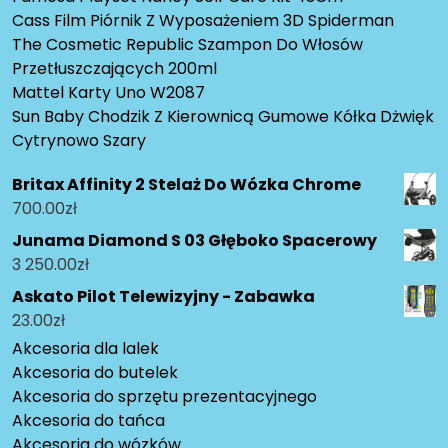
Cass Film Piórnik Z Wyposażeniem 3D Spiderman
The Cosmetic Republic Szampon Do Włosów
Przetłuszczających 200ml
Mattel Karty Uno W2087
Sun Baby Chodzik Z Kierownicą Gumowe Kółka Dżwięk
Cytrynowo Szary
Britax Affinity 2 Stelaż Do Wózka Chrome
700.00
zł
Junama Diamond S 03 Głęboko Spacerowy
3 250.00
zł
Askato Pilot Telewizyjny - Zabawka
23.00
zł
Akcesoria dla lalek
Akcesoria do butelek
Akcesoria do sprzętu prezentacyjnego
Akcesoria do tańca
Akcesoria do wózków