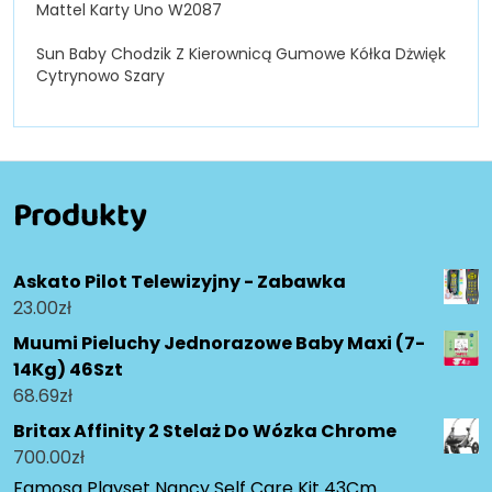
Mattel Karty Uno W2087
Sun Baby Chodzik Z Kierownicą Gumowe Kółka Dżwięk
Cytrynowo Szary
Produkty
Askato Pilot Telewizyjny - Zabawka
23.00
zł
Muumi Pieluchy Jednorazowe Baby Maxi (7-
14Kg) 46Szt
68.69
zł
Britax Affinity 2 Stelaż Do Wózka Chrome
700.00
zł
Famosa Playset Nancy Self Care Kit 43Cm