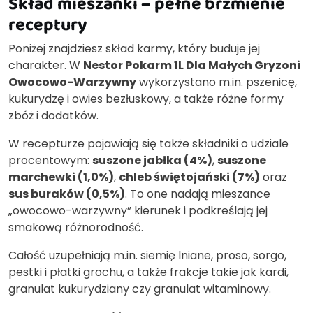
Skład mieszanki – pełne brzmienie
receptury
Poniżej znajdziesz skład karmy, który buduje jej
charakter. W
Nestor Pokarm 1L Dla Małych Gryzoni
Owocowo-Warzywny
wykorzystano m.in. pszenicę,
kukurydzę i owies bezłuskowy, a także różne formy
zbóż i dodatków.
W recepturze pojawiają się także składniki o udziale
procentowym:
suszone jabłka (4%)
,
suszone
marchewki (1,0%)
,
chleb świętojański (7%)
oraz
sus buraków (0,5%)
. To one nadają mieszance
„owocowo-warzywny” kierunek i podkreślają jej
smakową różnorodność.
Całość uzupełniają m.in. siemię lniane, proso, sorgo,
pestki i płatki grochu, a także frakcje takie jak kardi,
granulat kukurydziany czy granulat witaminowy.