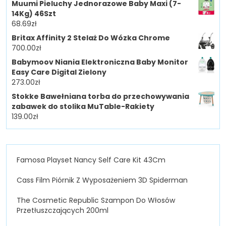
Muumi Pieluchy Jednorazowe Baby Maxi (7-
14Kg) 46Szt
68.69
zł
Britax Affinity 2 Stelaż Do Wózka Chrome
700.00
zł
Babymoov Niania Elektroniczna Baby Monitor
Easy Care Digital Zielony
273.00
zł
Stokke Bawełniana torba do przechowywania
zabawek do stolika MuTable-Rakiety
139.00
zł
Famosa Playset Nancy Self Care Kit 43Cm
Cass Film Piórnik Z Wyposażeniem 3D Spiderman
The Cosmetic Republic Szampon Do Włosów
Przetłuszczających 200ml