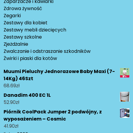
Zaparzacze i kawiarki
Zdrowa żywność
Zegarki
Zestawy dla kobiet
Zestawy mebli dziecięcych
Zestawy szkolne
Zjeżdżalnie
Zwalczanie i odstraszanie szkodników
Żwirki i piaski dla kotów
Muumi Pieluchy Jednorazowe Baby Maxi (7-
14Kg) 46Szt
68.69
zł
Danadim 400 EC 1L
52.90
zł
Piórnik CoolPack Jumper 2 podwójny, z
wyposażeniem – Cosmic
41.90
zł