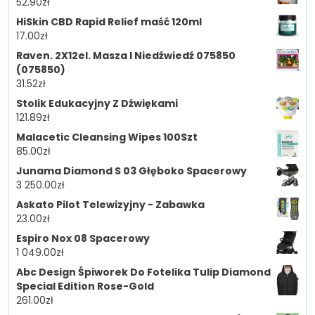
52.90
zł
HiSkin CBD Rapid Relief maść 120ml
17.00
zł
Raven. 2X12el. Masza I Niedźwiedź 075850
(075850)
31.52
zł
Stolik Edukacyjny Z Dźwiękami
121.89
zł
Malacetic Cleansing Wipes 100Szt
85.00
zł
Junama Diamond S 03 Głęboko Spacerowy
3 250.00
zł
Askato Pilot Telewizyjny - Zabawka
23.00
zł
Espiro Nox 08 Spacerowy
1 049.00
zł
Abc Design Śpiworek Do Fotelika Tulip Diamond
Special Edition Rose-Gold
261.00
zł