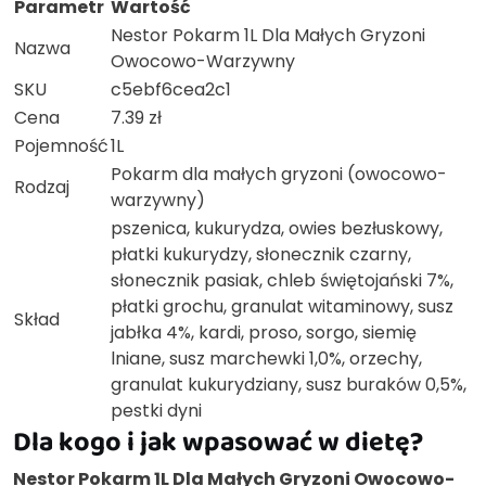
Parametr
Wartość
Nestor Pokarm 1L Dla Małych Gryzoni
Nazwa
Owocowo-Warzywny
SKU
c5ebf6cea2c1
Cena
7.39 zł
Pojemność
1L
Pokarm dla małych gryzoni (owocowo-
Rodzaj
warzywny)
pszenica, kukurydza, owies bezłuskowy,
płatki kukurydzy, słonecznik czarny,
słonecznik pasiak, chleb świętojański 7%,
płatki grochu, granulat witaminowy, susz
Skład
jabłka 4%, kardi, proso, sorgo, siemię
lniane, susz marchewki 1,0%, orzechy,
granulat kukurydziany, susz buraków 0,5%,
pestki dyni
Dla kogo i jak wpasować w dietę?
Nestor Pokarm 1L Dla Małych Gryzoni Owocowo-