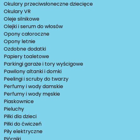
Okulary przeciwsłoneczne dziecięce
Okulary VR
Oleje silnikowe
Olejki i serum do włosów
Opony całoroczne
Opony letnie
Ozdobne dodatki
Papiery toaletowe
Parkingi garaże i tory wyścigowe
Pawilony altanki i domki
Peelingi i scruby do twarzy
Perfumy i wody damskie
Perfumy i wody męskie
Piaskownice
Pieluchy
Piłki dla dzieci
Piłki do ćwiczeń
Piły elektryczne
Piórniki