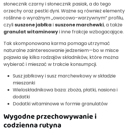
słonecznik czarny i słonecznik pasiak, a do tego
orzechy oraz pestki dyni. Ważne są również elementy
roślinne o wyraźnym „owocowo-warzywnym” profilu,
czyli
suszone jabłka
i
suszone marchewki
, a także
granulat witaminowy
i inne frakcje wzbogacające.
Tak skomponowana karma pomaga utrzymać
naturalne zainteresowanie jedzeniem—bo w misce
pojawia się kilka rodzajów składników, które można
wybierać i mieszać w trakcie konsumpcji.
Susz jabłkowy i susz marchewkowy w składzie
mieszanki
Wieloskładnikowa baza: zboża, płatki, nasiona i
dodatki
Dodatki witaminowe w formie granulatów
Wygodne przechowywanie i
codzienna rutyna