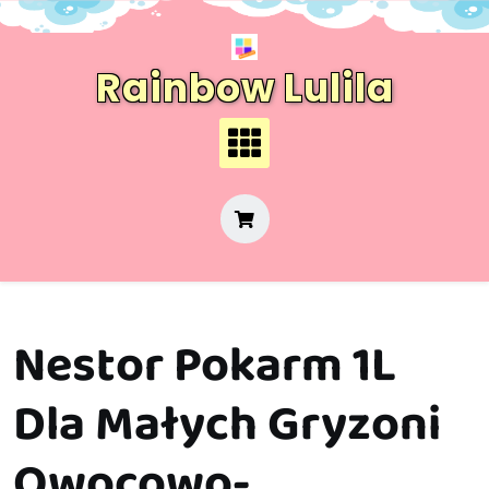
Skip
to
content
Rainbow Lulila
Nestor Pokarm 1L
Dla Małych Gryzoni
Owocowo-