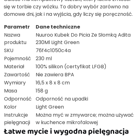
się w torbie czy wózku. To dobry wybór zarówno na
domowe dni, jak i na wyjścia, gdy liczy się poręczność.
Parametr
Dane techniczne
Nazwa
Nuuroo Kubek Do Picia Ze Słomką Adita
produktu
230Ml Light Green
SKU
76f4c1050c4a
Pojemność
230 ml
Materiał
100% silikon (certyfikat LFGB)
Zawartość
Nie zawiera BPA
Wymiary
16,5 x 8 x 8 cm
Masa
158 g
Odporność
Odporność na upadki
Kolor
Light Green
Instrukcje
Można myć w zmywarce; można używać
pielęgnacji
w kuchence mikrofalowej
Łatwe mycie i wygodna pielęgnacja