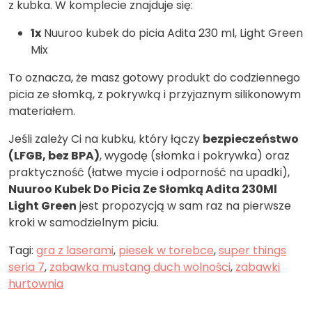
z kubka. W komplecie znajduje się:
1x
Nuuroo kubek do picia Adita 230 ml, Light Green
Mix
To oznacza, że masz gotowy produkt do codziennego
picia ze słomką, z pokrywką i przyjaznym silikonowym
materiałem.
Jeśli zależy Ci na kubku, który łączy
bezpieczeństwo
(LFGB, bez BPA)
, wygodę (słomka i pokrywka) oraz
praktyczność (łatwe mycie i odporność na upadki),
Nuuroo Kubek Do Picia Ze Słomką Adita 230Ml
Light Green
jest propozycją w sam raz na pierwsze
kroki w samodzielnym piciu.
Tagi:
gra z laserami
,
piesek w torebce
,
super things
seria 7
,
zabawka mustang duch wolności
,
zabawki
hurtownia