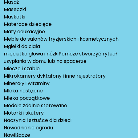
Masaż
Maseczki
Maskotki
Materace dziecięce
Maty edukacyjne
Meble do salonów fryzjerskich i kosmetycznych
Mgiełki do ciała
mięciutka głowa i nóżkiPomoże stworzyć rytuał
usypiania w domu lub na spacerze
Miecze i szable
Mikrokamery dyktafony i inne rejestratory
Minerały i witaminy
Mleka następne
Mleka początkowe
Modele zdalnie sterowane
Motorki i skutery
Naczynia i sztućce dla dzieci
Nawadnianie ogrodu
Nawilżacze