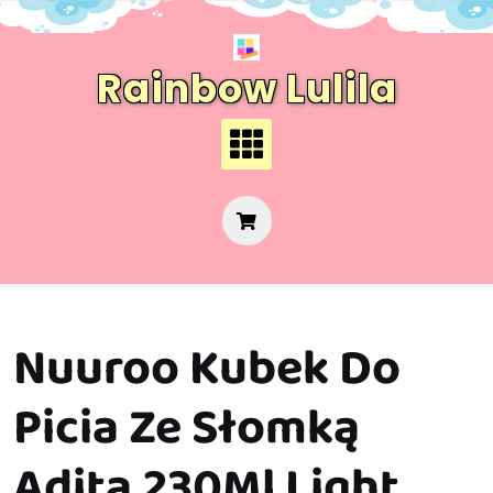
Skip
to
content
Rainbow Lulila
Nuuroo Kubek Do
Picia Ze Słomką
Adita 230Ml Light