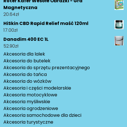
Roter Kafer Wesołe Obrazki - Gra
Magnetyczna
20.64
zł
HiSkin CBD Rapid Relief maść 120ml
17.00
zł
Danadim 400 EC 1L
52.90
zł
Akcesoria dla lalek
Akcesoria do butelek
Akcesoria do sprzętu prezentacyjnego
Akcesoria do tańca
Akcesoria do wózków
Akcesoria i części modelarskie
Akcesoria motocyklowe
Akcesoria myśliwskie
Akcesoria ogrodzeniowe
Akcesoria samochodowe dla dzieci
Akcesoria turystyczne