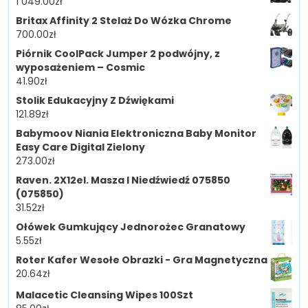
1 049.00
zł
Britax Affinity 2 Stelaż Do Wózka Chrome
700.00
zł
Piórnik CoolPack Jumper 2 podwójny, z
wyposażeniem – Cosmic
41.90
zł
Stolik Edukacyjny Z Dźwiękami
121.89
zł
Babymoov Niania Elektroniczna Baby Monitor
Easy Care Digital Zielony
273.00
zł
Raven. 2X12el. Masza I Niedźwiedź 075850
(075850)
31.52
zł
Ołówek Gumkujący Jednorożec Granatowy
5.55
zł
Roter Kafer Wesołe Obrazki - Gra Magnetyczna
20.64
zł
Malacetic Cleansing Wipes 100Szt