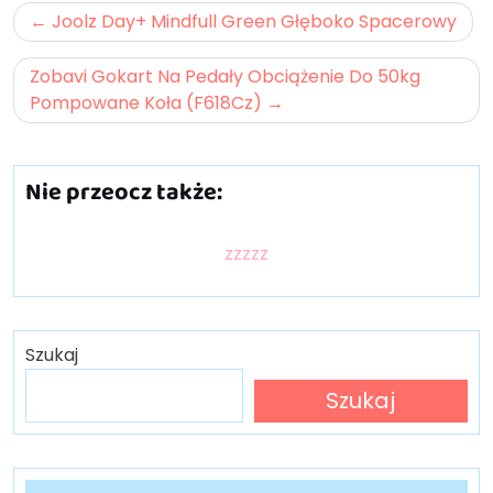
Nawigacja
Joolz Day+ Mindfull Green Głęboko Spacerowy
wpisu
Zobavi Gokart Na Pedały Obciążenie Do 50kg
Pompowane Koła (F618Cz)
Nie przeocz także:
zzzzz
Szukaj
Szukaj