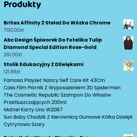
Produkty
Britax Affinity 2 Stelaż Do Wózka Chrome
700.00
zł
Abc Design Śpiworek Do Fotelika Tulip
Diamond Special Edition Rose-Gold
261.00
zł
Stolik Edukacyjny Z Dźwiękami
121.89
zł
Famosa Playset Nancy Self Care Kit 43Cm
Cass Film Piórnik Z Wyposażeniem 3D Spiderman
The Cosmetic Republic Szampon Do Włosów
Przetłuszczających 200ml
Mattel Karty Uno W2087
Sun Baby Chodzik Z Kierownicą Gumowe Kółka Dżwięk
Cytrynowo Szary