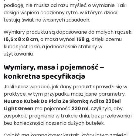
podłogę, nie musisz od razu myśleć o wymianie. Taki
design wspiera codzienny rytm, w którym dzieci
testują świat na własnych zasadach.
Wymiary produktu są dopasowane do małych rączek:
16,5 x 8 x 8 cm
, a masa wynosi
158 g
, dzięki czemu
kubek jest lekki, a jednocześnie stabilny w
użytkowaniu.
Wymiary, masa i pojemność –
konkretna specyfikacja
Jeśli lubisz wiedzieć, jak dany produkt sprawdzi się w
praktyce, w tym przypadku masz jasne parametry.
Nuuroo Kubek Do Picia Ze Słomką Adita 230Ml
Light Green
ma pojemność
230 ml
, czyli tyle, aby
zaspokoić pragnienie w trakcie dnia, bez przelewania i
bez konieczności noszenia dużych butelek.
Całość ma kompaktowy kształt, który łatwo zmieści