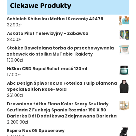
Ciekawe Produkty
Schleich Shiba Inu Matka I Szczenię 42479
32.90
zł
Askato Pilot Telewizyjny - Zabawka
23.00
zł
Stokke Bawełniana torba do przechowywania
zabawek do stolika MuTable-Rakiety
139.00
zł
HiSkin CBD Rapid Relief maść 120ml
17.00
zł
Abc Design Śpiworek Do Fotelika Tulip Diamond
Special Edition Rose-Gold
261.00
zł
Drewniane Łóżko Elena Kolor Szary Szuflady
Szuflada Z Funkcją Spania Rozmiar 190 X 90
Barierka Dół Dodatkowa Zdejmowana Barierka
2 200.00
zł
Espiro Nox 08 Spacerowy