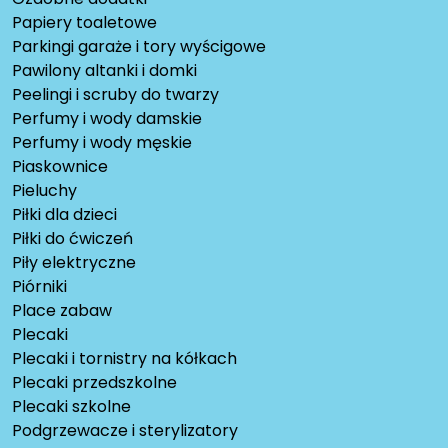
Papiery toaletowe
Parkingi garaże i tory wyścigowe
Pawilony altanki i domki
Peelingi i scruby do twarzy
Perfumy i wody damskie
Perfumy i wody męskie
Piaskownice
Pieluchy
Piłki dla dzieci
Piłki do ćwiczeń
Piły elektryczne
Piórniki
Place zabaw
Plecaki
Plecaki i tornistry na kółkach
Plecaki przedszkolne
Plecaki szkolne
Podgrzewacze i sterylizatory