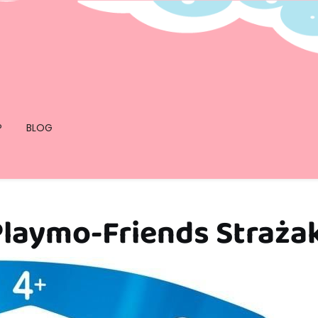
P
BLOG
Playmo-Friends Straża