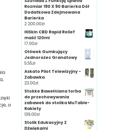
Szuflada Z Funkcją Spania
Rozmiar 190 X 90 Barierka Dół
Dodatkowa Zdejmowana
Barierka
2 200.00
zł
HiSkin CBD Rapid Relief
maść 120ml
17.00
zł
Ołówek Gumkujący
Jednorożec Granatowy
5.55
zł
Askato Pilot Telewizyjny -
la
Zabawka
a,
23.00
zł
Stokke Bawełniana torba
do przechowywania
zięki
zabawek do stolika MuTable-
je, a
Rakiety
139.00
zł
Stolik Edukacyjny Z
Dźwiękami