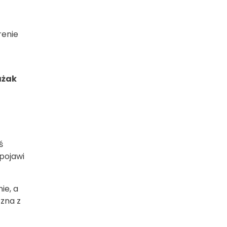
renie
ażak
ś
 pojawi
ie, a
 zna z