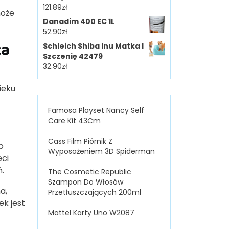
121.89
zł
może
Danadim 400 EC 1L
52.90
zł
za
Schleich Shiba Inu Matka I
Szczenię 42479
32.90
zł
ieku
Famosa Playset Nancy Self
Care Kit 43Cm
Cass Film Piórnik Z
o
Wyposażeniem 3D Spiderman
eci
.
The Cosmetic Republic
Szampon Do Włosów
a,
Przetłuszczających 200ml
ek jest
Mattel Karty Uno W2087