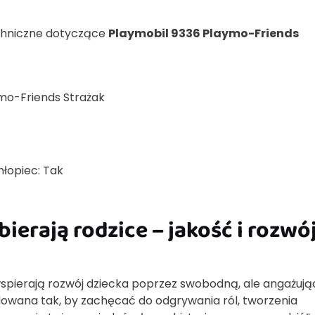
echniczne dotyczące
Playmobil 9336 Playmo-Friends
mo-Friends Strażak
hłopiec: Tak
ierają rodzice – jakość i rozwó
 wspierają rozwój dziecka poprzez swobodną, ale angażuj
dowana tak, by zachęcać do odgrywania ról, tworzenia