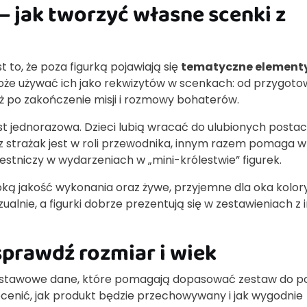
– jak tworzyć własne scenki z
to, że poza figurką pojawiają się
tematyczne element
oże używać ich jako rekwizytów w scenkach: od przygot
 aż po zakończenie misji i rozmowy bohaterów.
st jednorazowa. Dzieci lubią wracać do ulubionych postaci
raz strażak jest w roli przewodnika, innym razem pomaga w
estniczy w wydarzeniach w „mini-królestwie” figurek.
ką jakość wykonania oraz żywe, przyjemne dla oka kolor
ualnie, a figurki dobrze prezentują się w zestawieniach z 
prawdź rozmiar i wiek
odstawowe dane, które pomagają dopasować zestaw do p
enić, jak produkt będzie przechowywany i jak wygodnie