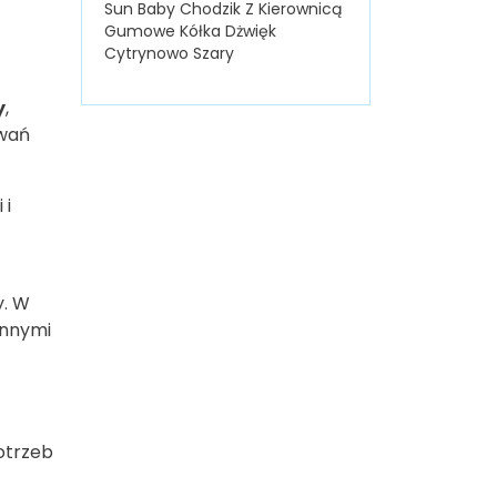
Sun Baby Chodzik Z Kierownicą
Gumowe Kółka Dżwięk
Cytrynowo Szary
y
,
owań
 i
y. W
innymi
otrzeb