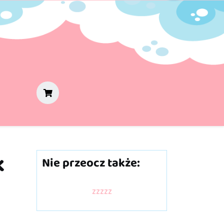
k
Nie przeocz także:
zzzzz