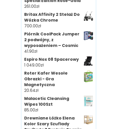
Special Edition Rose-Gold
261.00
zł
Britax Affinity 2 Stelaż Do
Wózka Chrome
700.00
zł
Piórnik CoolPack Jumper
2 podwójny, z
wyposażeniem – Cosmic
41.90
zł
Espiro Nox 08 Spacerowy
1 049.00
zł
Roter Kafer Wesołe
Obrazki - Gra
Magnetyczna
20.64
zł
Malacetic Cleansing
Wipes 100Szt
85.00
zł
Drewniane Łóżko Elena
Kolor Szary Szuflady