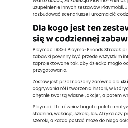
Warto dodać, że kolekcja Playmo-Friends j
uzupełnienie innych zestawów Playmobil. Je
rozbudować scenariusze i urozmaicić codzi
Dla kogo jest ten zest
się w codziennej zabaw
Playmobil 9336 Playmo-Friends Strażak prz
zabawki powinny być przede wszystkim intu
zaprojektowane tak, aby dziecko mogło 
przygotowania.
Zestaw jest przeznaczony zarówno dla
dz
odgrywania ról i tworzenia historii, w któr
chętnie tworzą własne „akcje”, a potem wr
Playmobil to również bogata paleta motywó
stadnina, wakacje, szkoła, las, Afryka czy pi
szeroki, a każda postać może do niego do