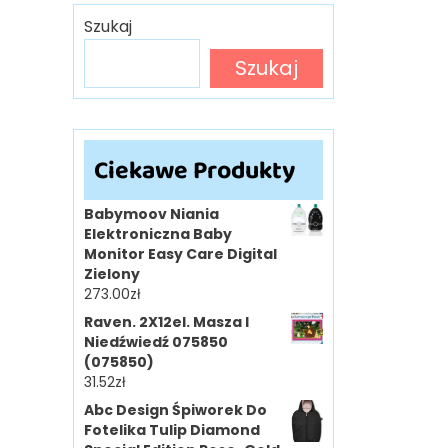
Szukaj
Szukaj
Ciekawe Produkty
Babymoov Niania
Elektroniczna Baby
Monitor Easy Care Digital
Zielony
273.00
zł
Raven. 2X12el. Masza I
Niedźwiedź 075850
(075850)
31.52
zł
Abc Design Śpiworek Do
Fotelika Tulip Diamond