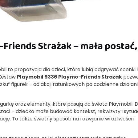
Friends Strażak – mała postać,
il to propozycja dla dzieci, które lubią odgrywać scenki i
 Zestaw
Playmobil 9336 Playmo-Friends Strażak
pozwa
” figurek – od akcji ratunkowych po codzienne działani
urkę oraz elementy, które pasują do świata Playmobil. D
taci – dziecko może budować kontekst, rekwizyty i sytuac
cję. To także świetny sposób na rozwijanie wrażliwości i