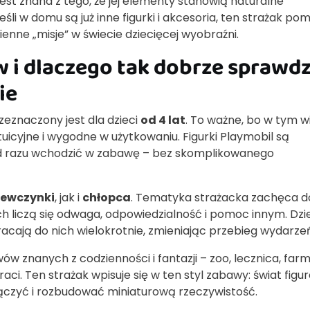
est znana z tego, że jej elementy stanowią naturalne
śli w domu są już inne figurki i akcesoria, ten strażak po
enne „misje” w świecie dziecięcej wyobraźni.
aw i dlaczego tak dobrze sprawd
ie
eznaczony jest dla dzieci
od 4 lat
. To ważne, bo w tym w
icyjne i wygodne w użytkowaniu. Figurki Playmobil są
od razu wchodzić w zabawę – bez skomplikowanego
iewczynki
, jak i
chłopca
. Tematyka strażacka zachęca d
ych liczą się odwaga, odpowiedzialność i pomoc innym. Dzi
acają do nich wielokrotnie, zmieniając przebieg wydarzeń
w znanych z codzienności i fantazji – zoo, lecznica, farm
raci. Ten strażak wpisuje się w ten styl zabawy: świat figur
łączyć i rozbudować miniaturową rzeczywistość.