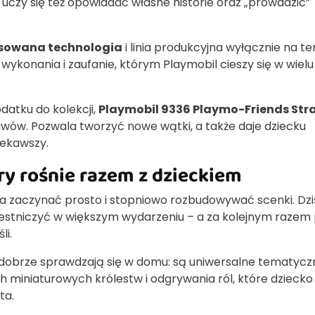
o uczy się też opowiadać własne historie oraz „prowadzić”
owana technologia
i linia produkcyjna wyłącznie na te
wykonania i zaufanie, którym Playmobil cieszy się w wielu
datku do kolekcji,
Playmobil 9336 Playmo-Friends Str
tawów. Pozwala tworzyć nowe wątki, a także daje dziecku
ciekawszy.
ry rośnie razem z dzieckiem
żna zaczynać prosto i stopniowo rozbudowywać scenki. Dzi
uczestniczyć w większym wydarzeniu – a za kolejnym razem
li.
 dobrze sprawdzają się w domu: są uniwersalne tematyczn
 miniaturowych królestw i odgrywania ról, które dziecko
ta.