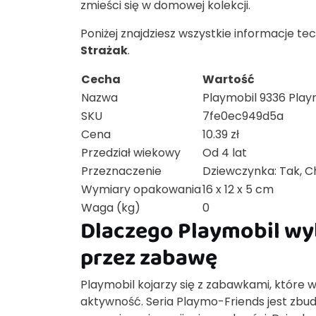
zmieści się w domowej kolekcji.
Poniżej znajdziesz wszystkie informacje t
Strażak
.
Cecha
Wartość
Nazwa
Playmobil 9336 Play
SKU
7fe0ec949d5a
Cena
10.39 zł
Przedział wiekowy
Od 4 lat
Przeznaczenie
Dziewczynka: Tak, C
Wymiary opakowania
16 x 12 x 5 cm
Waga (kg)
0
Dlaczego Playmobil wyb
przez zabawę
Playmobil kojarzy się z zabawkami, które
aktywność. Seria Playmo-Friends jest zbu