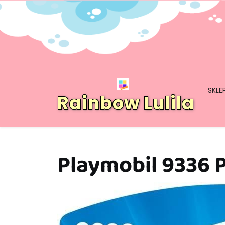
Skip
to
content
SKLE
Rainbow Lulila
Playmobil 9336 