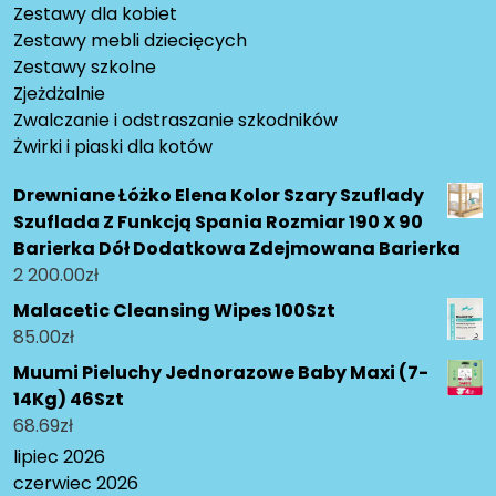
Zestawy dla kobiet
Zestawy mebli dziecięcych
Zestawy szkolne
Zjeżdżalnie
Zwalczanie i odstraszanie szkodników
Żwirki i piaski dla kotów
Drewniane Łóżko Elena Kolor Szary Szuflady
Szuflada Z Funkcją Spania Rozmiar 190 X 90
Barierka Dół Dodatkowa Zdejmowana Barierka
2 200.00
zł
Malacetic Cleansing Wipes 100Szt
85.00
zł
Muumi Pieluchy Jednorazowe Baby Maxi (7-
14Kg) 46Szt
68.69
zł
lipiec 2026
czerwiec 2026