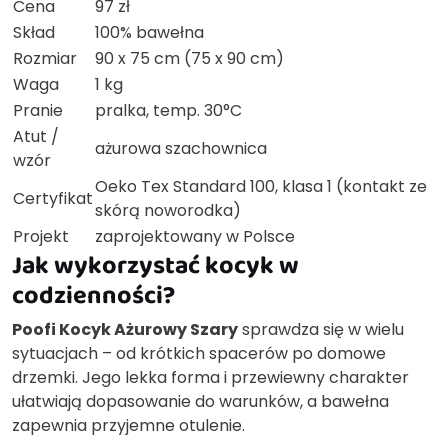
Cena
97 zł
Skład
100% bawełna
Rozmiar
90 x 75 cm (75 x 90 cm)
Waga
1 kg
Pranie
pralka, temp. 30°C
Atut /
ażurowa szachownica
wzór
Oeko Tex Standard 100, klasa 1 (kontakt ze
Certyfikat
skórą noworodka)
Projekt
zaprojektowany w Polsce
Jak wykorzystać kocyk w
codzienności?
Poofi Kocyk Ażurowy Szary
sprawdza się w wielu
sytuacjach – od krótkich spacerów po domowe
drzemki. Jego lekka forma i przewiewny charakter
ułatwiają dopasowanie do warunków, a bawełna
zapewnia przyjemne otulenie.