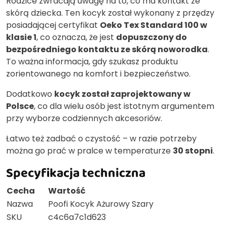
Rodzice zwracają uwagę na to, co ma kontakt ze
skórą dziecka. Ten kocyk został wykonany z przędzy
posiadającej certyfikat
Oeko Tex Standard 100 w
klasie 1
, co oznacza, że jest
dopuszczony do
bezpośredniego kontaktu ze skórą noworodka
.
To ważna informacja, gdy szukasz produktu
zorientowanego na komfort i bezpieczeństwo.
Dodatkowo
kocyk został zaprojektowany w
Polsce
, co dla wielu osób jest istotnym argumentem
przy wyborze codziennych akcesoriów.
Łatwo też zadbać o czystość – w razie potrzeby
można go prać w pralce w temperaturze
30 stopni
.
Specyfikacja techniczna
Cecha
Wartość
Nazwa
Poofi Kocyk Ażurowy Szary
SKU
c4c6a7c1d623