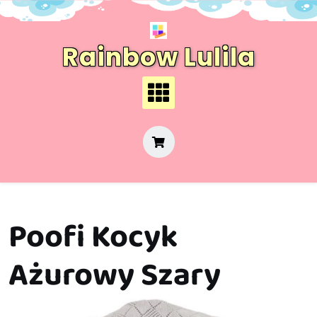
Skip
to
content
Rainbow Lulila
Poofi Kocyk
Ażurowy Szary