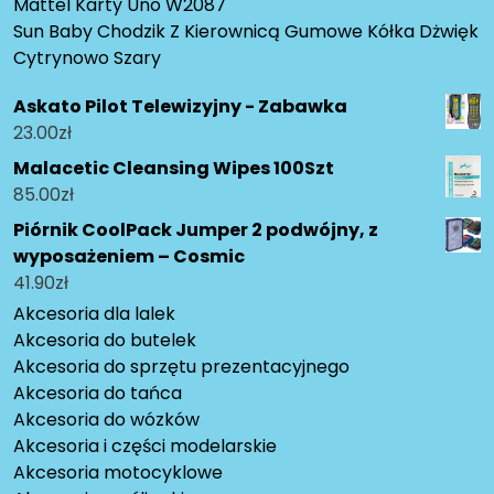
Mattel Karty Uno W2087
Sun Baby Chodzik Z Kierownicą Gumowe Kółka Dżwięk
Cytrynowo Szary
Askato Pilot Telewizyjny - Zabawka
23.00
zł
Malacetic Cleansing Wipes 100Szt
85.00
zł
Piórnik CoolPack Jumper 2 podwójny, z
wyposażeniem – Cosmic
41.90
zł
Akcesoria dla lalek
Akcesoria do butelek
Akcesoria do sprzętu prezentacyjnego
Akcesoria do tańca
Akcesoria do wózków
Akcesoria i części modelarskie
Akcesoria motocyklowe