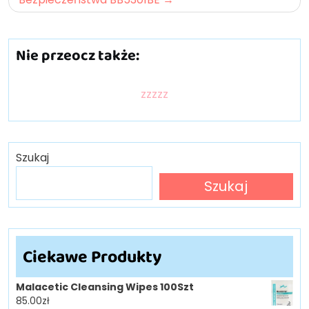
Nie przeocz także:
zzzzz
Szukaj
Szukaj
Ciekawe Produkty
Malacetic Cleansing Wipes 100Szt
85.00
zł