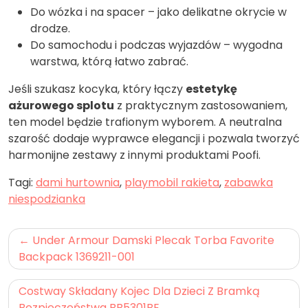
Do wózka i na spacer – jako delikatne okrycie w
drodze.
Do samochodu i podczas wyjazdów – wygodna
warstwa, którą łatwo zabrać.
Jeśli szukasz kocyka, który łączy
estetykę
ażurowego splotu
z praktycznym zastosowaniem,
ten model będzie trafionym wyborem. A neutralna
szarość dodaje wyprawce elegancji i pozwala tworzyć
harmonijne zestawy z innymi produktami Poofi.
Tagi:
dami hurtownia
,
playmobil rakieta
,
zabawka
niespodzianka
Nawigacja
Under Armour Damski Plecak Torba Favorite
wpisu
Backpack 1369211-001
Costway Składany Kojec Dla Dzieci Z Bramką
Bezpieczeństwa BB5301BE