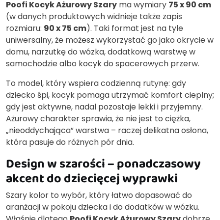
Poofi Kocyk Ażurowy Szary
ma wymiary
75 x 90 cm
(w danych produktowych widnieje także zapis
rozmiaru:
90 x 75 cm
). Taki format jest na tyle
uniwersalny, że możesz wykorzystać go jako okrycie w
domu, narzutkę do wózka, dodatkową warstwę w
samochodzie albo kocyk do spacerowych przerw.
To model, który wspiera codzienną rutynę: gdy
dziecko śpi, kocyk pomaga utrzymać komfort cieplny;
gdy jest aktywne, nadal pozostaje lekki i przyjemny.
Ażurowy charakter sprawia, że nie jest to ciężka,
„nieoddychająca” warstwa – raczej delikatna osłona,
która pasuje do różnych pór dnia.
Design w szarości – ponadczasowy
akcent do dziecięcej wyprawki
Szary kolor to wybór, który łatwo dopasować do
aranżacji w pokoju dziecka i do dodatków w wózku.
Właśnie dlatego
Poofi Kocyk Ażurowy Szary
dobrze