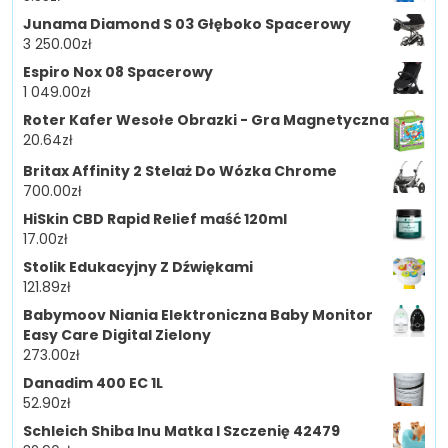
Junama Diamond S 03 Głęboko Spacerowy
3 250.00
zł
Espiro Nox 08 Spacerowy
1 049.00
zł
Roter Kafer Wesołe Obrazki - Gra Magnetyczna
20.64
zł
Britax Affinity 2 Stelaż Do Wózka Chrome
700.00
zł
HiSkin CBD Rapid Relief maść 120ml
17.00
zł
Stolik Edukacyjny Z Dźwiękami
121.89
zł
Babymoov Niania Elektroniczna Baby Monitor
Easy Care Digital Zielony
273.00
zł
Danadim 400 EC 1L
52.90
zł
Schleich Shiba Inu Matka I Szczenię 42479