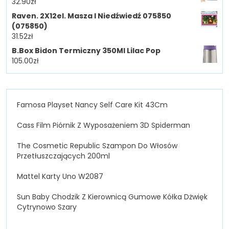
32.90
zł
Raven. 2X12el. Masza I Niedźwiedź 075850
(075850)
31.52
zł
B.Box Bidon Termiczny 350Ml Lilac Pop
105.00
zł
Famosa Playset Nancy Self Care Kit 43Cm
Cass Film Piórnik Z Wyposażeniem 3D Spiderman
The Cosmetic Republic Szampon Do Włosów
Przetłuszczających 200ml
Mattel Karty Uno W2087
Sun Baby Chodzik Z Kierownicą Gumowe Kółka Dżwięk
Cytrynowo Szary