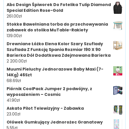
Abc Design Śpiworek Do Fotelika Tulip Diamond
Special Edition Rose-Gold
261.00
zł
Stokke Bawełniana torba do przechowywania
zabawek do stolika MuTable-Rakiety
139.00
zł
Drewniane Łóżko Elena Kolor Szary Szuflady
Szuflada Z Funkcją Spania Rozmiar 190 X 90
Barierka Dół Dodatkowa Zdejmowana Barierka
2 200.00
zł
Muumi Pieluchy Jednorazowe Baby Maxi (7-
14Kg) 46Szt
68.69
zł
Piórnik CoolPack Jumper 2 podwójny, z
wyposażeniem – Cosmic
41.90
zł
Askato Pilot Telewizyjny - Zabawka
23.00
zł
Ołówek Gumkujący Jednorożec Granatowy
5.55
zł