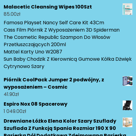
Malacetic Cleansing Wipes 100Szt
85.00
zł
Famosa Playset Nancy Self Care Kit 43Cm
Cass Film Piórnik Z Wyposażeniem 3D Spiderman
The Cosmetic Republic Szampon Do Włosów
Przetłuszczających 200ml
Mattel Karty Uno W2087
Sun Baby Chodzik Z Kierownicą Gumowe Kółka Dżwięk
Cytrynowo Szary
Piórnik CoolPack Jumper 2 podwójny, z
wyposażeniem – Cosmic
41.90
zł
Espiro Nox 08 Spacerowy
1 049.00
zł
Drewniane Łóżko Elena Kolor Szary Szuflady
Szuflada Z Funkcją Spania Rozmiar 190 X 90
Barierka Dół Dodatkowa Zdejmowana Barierka