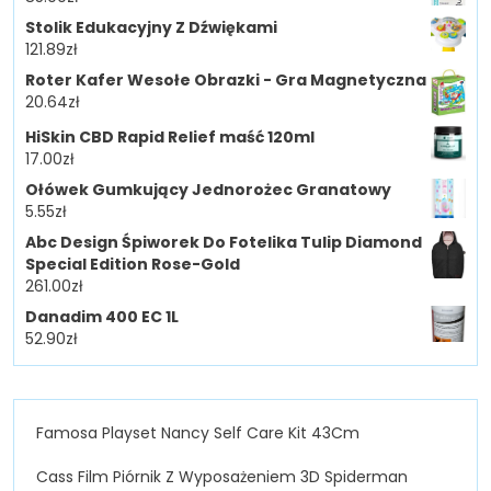
Stolik Edukacyjny Z Dźwiękami
121.89
zł
Roter Kafer Wesołe Obrazki - Gra Magnetyczna
20.64
zł
HiSkin CBD Rapid Relief maść 120ml
17.00
zł
Ołówek Gumkujący Jednorożec Granatowy
5.55
zł
Abc Design Śpiworek Do Fotelika Tulip Diamond
Special Edition Rose-Gold
261.00
zł
Danadim 400 EC 1L
52.90
zł
Famosa Playset Nancy Self Care Kit 43Cm
Cass Film Piórnik Z Wyposażeniem 3D Spiderman