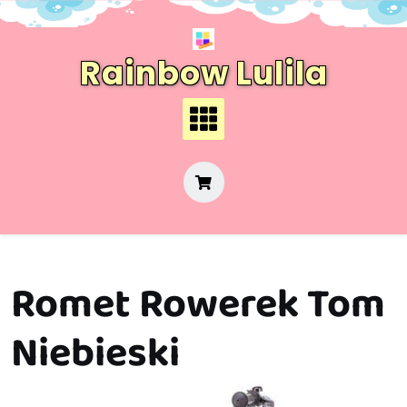
Skip
to
content
Rainbow Lulila
Romet Rowerek Tom
Niebieski