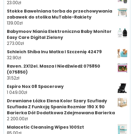
23.00
zł
Stokke Bawełniana torba do przechowywania
zabawek do stolika MuTable-Rakiety
139.00
zł
Babymoov Niania Elektroniczna Baby Monitor
Easy Care Digital Zielony
273.00
zł
Schleich Shiba Inu Matka I Szczenię 42479
32.90
zł
Raven. 2X12el. Masza I Niedźwiedź 075850
(075850)
31.52
zł
Espiro Nox 08 Spacerowy
1 049.00
zł
Drewniane Łóżko Elena Kolor Szary Szuflady
Szuflada Z Funkcją Spania Rozmiar 190 X 90
Barierka Dół Dodatkowa Zdejmowana Barierka
2 200.00
zł
Malacetic Cleansing Wipes 100Szt
85.00
zł