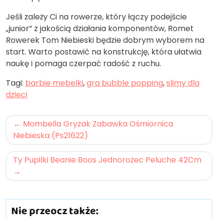
Jeśli zależy Ci na rowerze, który łączy podejście
„junior” z jakością działania komponentów, Romet
Rowerek Tom Niebieski będzie dobrym wyborem na
start. Warto postawić na konstrukcję, która ułatwia
naukę i pomaga czerpać radość z ruchu.
Tagi:
barbie mebelki
,
gra bubble popping
,
slimy dla
dzieci
Nawigacja
Mombella Gryzak Zabawka Ośmiornica
wpisu
Niebieska (Ps21622)
Ty Pupilki Beanie Boos Jednorożec Peluche 42Cm
Nie przeocz także: