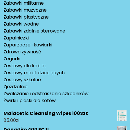
Zabawki militarne
Zabawki muzyczne
Zabawki plastyczne
Zabawki wodne
Zabawki zdalnie sterowane
Zapalniczki
Zaparzacze i kawiarki
Zdrowa żywność
Zegarki
Zestawy dla kobiet
Zestawy mebli dziecięcych
Zestawy szkolne
Zjeżdżalnie
Zwalczanie i odstraszanie szkodników
Żwirki i piaski dla kotów
Malacetic Cleansing Wipes 100Szt
85.00
zł
Danadim 400 EC 1L