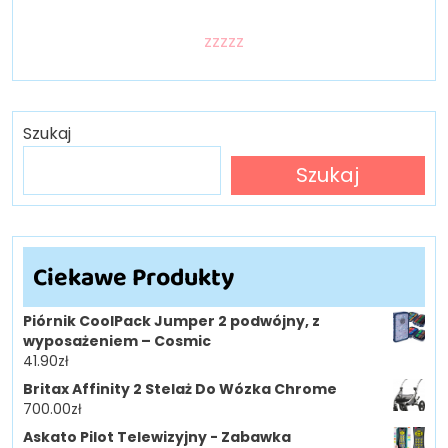
zzzzz
Szukaj
Szukaj
Ciekawe Produkty
Piórnik CoolPack Jumper 2 podwójny, z
wyposażeniem – Cosmic
41.90
zł
Britax Affinity 2 Stelaż Do Wózka Chrome
700.00
zł
Askato Pilot Telewizyjny - Zabawka