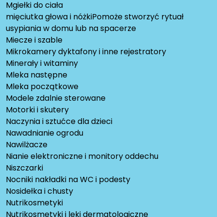
Mgiełki do ciała
mięciutka głowa i nóżkiPomoże stworzyć rytuał
usypiania w domu lub na spacerze
Miecze i szable
Mikrokamery dyktafony i inne rejestratory
Minerały i witaminy
Mleka następne
Mleka początkowe
Modele zdalnie sterowane
Motorki i skutery
Naczynia i sztućce dla dzieci
Nawadnianie ogrodu
Nawilżacze
Nianie elektroniczne i monitory oddechu
Niszczarki
Nocniki nakładki na WC i podesty
Nosidełka i chusty
Nutrikosmetyki
Nutrikosmetyki i leki dermatologiczne