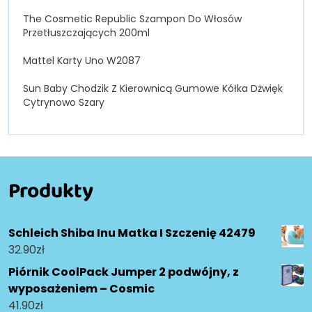
The Cosmetic Republic Szampon Do Włosów
Przetłuszczających 200ml
Mattel Karty Uno W2087
Sun Baby Chodzik Z Kierownicą Gumowe Kółka Dżwięk
Cytrynowo Szary
Produkty
Schleich Shiba Inu Matka I Szczenię 42479
32.90
zł
Piórnik CoolPack Jumper 2 podwójny, z
wyposażeniem – Cosmic
41.90
zł