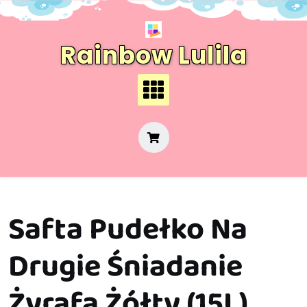
Skip
to
content
Rainbow Lulila
Safta Pudełko Na
Drugie Śniadanie
Żyrafa Żółty (15L)