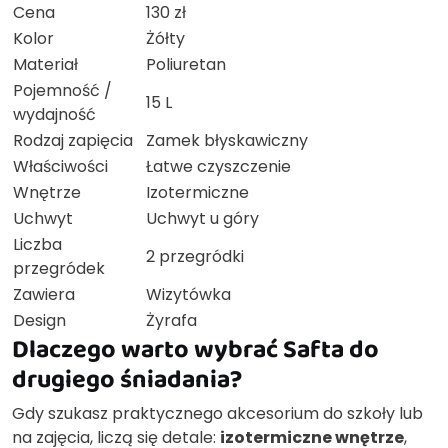
Cena
130 zł
Kolor
Żółty
Materiał
Poliuretan
Pojemność /
15 L
wydajność
Rodzaj zapięcia
Zamek błyskawiczny
Właściwości
Łatwe czyszczenie
Wnętrze
Izotermiczne
Uchwyt
Uchwyt u góry
Liczba
2 przegródki
przegródek
Zawiera
Wizytówka
Design
Żyrafa
Dlaczego warto wybrać Safta do
drugiego śniadania?
Gdy szukasz praktycznego akcesorium do szkoły lub
na zajęcia, liczą się detale:
izotermiczne wnętrze
,