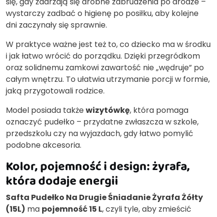
się, gdy zdarzają się drobne zabrudzenia po drodze –
wystarczy zadbać o higienę po posiłku, aby kolejne
dni zaczynały się sprawnie.
W praktyce ważne jest też to, co dziecko ma w środku
i jak łatwo wrócić do porządku. Dzięki przegródkom
oraz solidnemu zamkowi zawartość nie „wędruje” po
całym wnętrzu. To ułatwia utrzymanie porcji w formie,
jaką przygotowali rodzice.
Model posiada także
wizytówkę
, która pomaga
oznaczyć pudełko – przydatne zwłaszcza w szkole,
przedszkolu czy na wyjazdach, gdy łatwo pomylić
podobne akcesoria.
Kolor, pojemność i design: żyrafa,
która dodaje energii
Safta Pudełko Na Drugie Śniadanie Żyrafa Żółty
(15L)
ma
pojemność 15 L
, czyli tyle, aby zmieścić