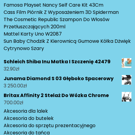
Famosa Playset Nancy Self Care Kit 43Cm
Cass Film Piórnik Z Wyposażeniem 3D Spiderman
The Cosmetic Republic Szampon Do Włosów
Przetłuszczających 200ml
Mattel Karty Uno W2087
Sun Baby Chodzik Z Kierownicą Gumowe Kółka Dżwięk
Cytrynowo Szary
Schleich Shiba Inu Matka I Szczenię 42479
32.90
zł
Junama Diamond S 03 Głęboko Spacerowy
3 250.00
zł
Britax Affinity 2 Stelaż Do Wózka Chrome
700.00
zł
Akcesoria dla lalek
Akcesoria do butelek
Akcesoria do sprzętu prezentacyjnego
Akcesoria do tańca