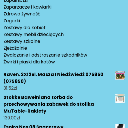
Zapalniczki
Zaparzacze i kawiarki
Zdrowa żywność
Zegarki
Zestawy dla kobiet
Zestawy mebli dziecięcych
Zestawy szkolne
Zjeżdżalnie
Zwalczanie i odstraszanie szkodników
Żwirki i piaski dla kotów
Raven. 2X12el. Masza I Niedźwiedź 075850
(075850)
31.52
zł
Stokke Bawełniana torba do
przechowywania zabawek do stolika
MuTable-Rakiety
139.00
zł
Espiro Nox 08 Spacerowy