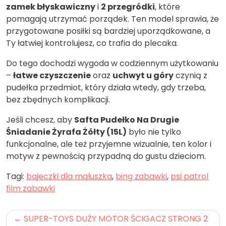
zamek błyskawiczny
i
2 przegródki
, które
pomagają utrzymać porządek. Ten model sprawia, że
przygotowane posiłki są bardziej uporządkowane, a
Ty łatwiej kontrolujesz, co trafia do plecaka.
Do tego dochodzi wygoda w codziennym użytkowaniu
–
łatwe czyszczenie
oraz
uchwyt u góry
czynią z
pudełka przedmiot, który działa wtedy, gdy trzeba,
bez zbędnych komplikacji.
Jeśli chcesz, aby
Safta Pudełko Na Drugie
Śniadanie Żyrafa Żółty (15L)
było nie tylko
funkcjonalne, ale też przyjemne wizualnie, ten kolor i
motyw z pewnością przypadną do gustu dzieciom.
Tagi:
bajeczki dla maluszka
,
bing zabawki
,
psi patrol
film zabawki
Nawigacja
SUPER-TOYS DUŻY MOTOR ŚCIGACZ STRONG 2