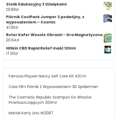
Stolik Edukacyjny Z Dźwiękami
121.89
zł
Piórnik CoolPack Jumper 2 podwójny, z
wyposażeniem – Cosmic
41.90
zł
Roter Kafer Wesołe Obrazki - Gra Magnetyczna
20.64
zł
HiSkin CBD Rapid Relief maść 120ml
17.00
zł
Famosa Playset Nancy Self Care Kit 43Cm
Cass Film Piórnik Z Wyposażeniem 3D Spiderman
The Cosmetic Republic Szampon Do Włosów
Przetłuszczających 200ml
Mattel Karty Uno W2087