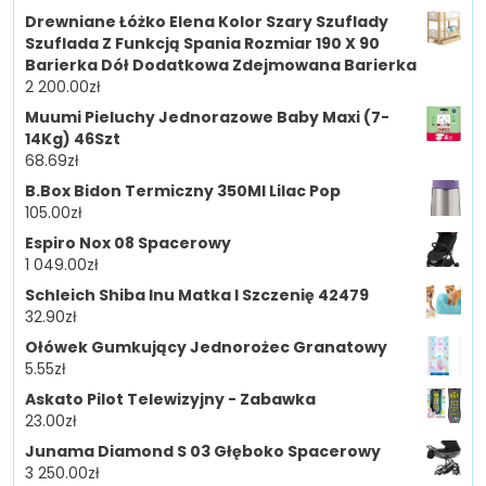
Drewniane Łóżko Elena Kolor Szary Szuflady
Szuflada Z Funkcją Spania Rozmiar 190 X 90
Barierka Dół Dodatkowa Zdejmowana Barierka
2 200.00
zł
Muumi Pieluchy Jednorazowe Baby Maxi (7-
14Kg) 46Szt
68.69
zł
B.Box Bidon Termiczny 350Ml Lilac Pop
105.00
zł
Espiro Nox 08 Spacerowy
1 049.00
zł
Schleich Shiba Inu Matka I Szczenię 42479
32.90
zł
Ołówek Gumkujący Jednorożec Granatowy
5.55
zł
Askato Pilot Telewizyjny - Zabawka
23.00
zł
Junama Diamond S 03 Głęboko Spacerowy
3 250.00
zł