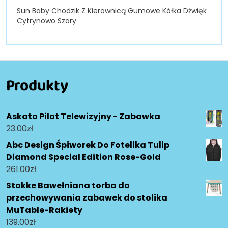
Sun Baby Chodzik Z Kierownicą Gumowe Kółka Dżwięk
Cytrynowo Szary
Produkty
Askato Pilot Telewizyjny - Zabawka
23.00
zł
Abc Design Śpiworek Do Fotelika Tulip
Diamond Special Edition Rose-Gold
261.00
zł
Stokke Bawełniana torba do
przechowywania zabawek do stolika
MuTable-Rakiety
139.00
zł