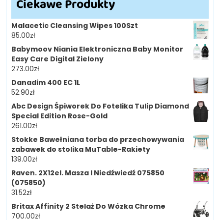
Ciekawe Produkty
Malacetic Cleansing Wipes 100Szt
85.00
zł
Babymoov Niania Elektroniczna Baby Monitor
Easy Care Digital Zielony
273.00
zł
Danadim 400 EC 1L
52.90
zł
Abc Design Śpiworek Do Fotelika Tulip Diamond
Special Edition Rose-Gold
261.00
zł
Stokke Bawełniana torba do przechowywania
zabawek do stolika MuTable-Rakiety
139.00
zł
Raven. 2X12el. Masza I Niedźwiedź 075850
(075850)
31.52
zł
Britax Affinity 2 Stelaż Do Wózka Chrome
700.00
zł