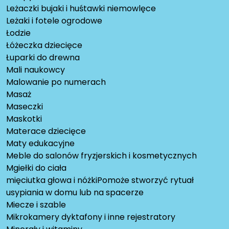
Leżaczki bujaki i huśtawki niemowlęce
Leżaki i fotele ogrodowe
Łodzie
Łóżeczka dziecięce
Łuparki do drewna
Mali naukowcy
Malowanie po numerach
Masaż
Maseczki
Maskotki
Materace dziecięce
Maty edukacyjne
Meble do salonów fryzjerskich i kosmetycznych
Mgiełki do ciała
mięciutka głowa i nóżkiPomoże stworzyć rytuał
usypiania w domu lub na spacerze
Miecze i szable
Mikrokamery dyktafony i inne rejestratory