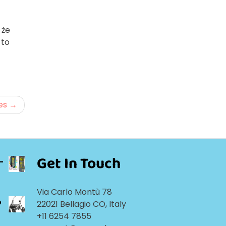
 że
 to
es
Get In Touch
-
Via Carlo Montù 78
o
22021 Bellagio CO, Italy
+11 6254 7855