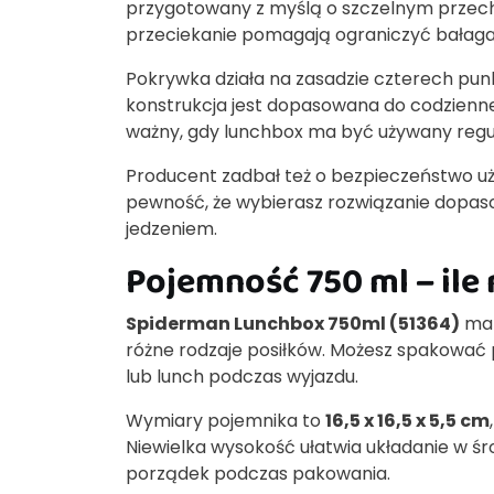
przygotowany z myślą o szczelnym przec
przeciekanie pomagają ograniczyć bałagan
Pokrywka działa na zasadzie czterech p
konstrukcja jest dopasowana do codzienne
ważny, gdy lunchbox ma być używany regula
Producent zadbał też o bezpieczeństwo u
pewność, że wybierasz rozwiązanie dopas
jedzeniem.
Pojemność 750 ml – ile 
Spiderman Lunchbox 750ml (51364)
ma 
różne rodzaje posiłków. Możesz spakować 
lub lunch podczas wyjazdu.
Wymiary pojemnika to
16,5 x 16,5 x 5,5 cm
Niewielka wysokość ułatwia układanie w 
porządek podczas pakowania.