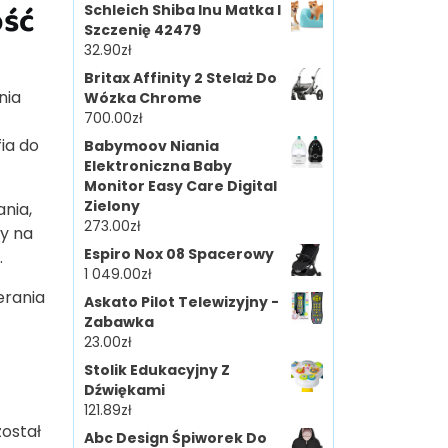
ość
Schleich Shiba Inu Matka I
Szczenię 42479
32.90
zł
Britax Affinity 2 Stelaż Do
nia
Wózka Chrome
700.00
zł
ia do
Babymoov Niania
Elektroniczna Baby
Monitor Easy Care Digital
Zielony
nia,
273.00
zł
ny na
Espiro Nox 08 Spacerowy
.
1 049.00
zł
erania
Askato Pilot Telewizyjny -
Zabawka
23.00
zł
Stolik Edukacyjny Z
Dźwiękami
121.89
zł
ostał
Abc Design Śpiworek Do