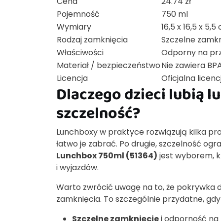
Cena
24.74 zł
Pojemność
750 ml
Wymiary
16,5 x 16,5 x 5,5
Rodzaj zamknięcia
Szczelne zamkn
Właściwości
Odporny na pr
Materiał / bezpieczeństwo
Nie zawiera BP
Licencja
Oficjalna licen
Dlaczego dzieci lubią l
szczelność?
Lunchboxy w praktyce rozwiązują kilka pr
łatwo je zabrać. Po drugie, szczelność og
Lunchbox 750ml (51364)
jest wyborem, k
i wyjazdów.
Warto zwrócić uwagę na to, że pokrywka 
zamknięcia. To szczególnie przydatne, gdy
Szczelne zamknięcie
i odporność na