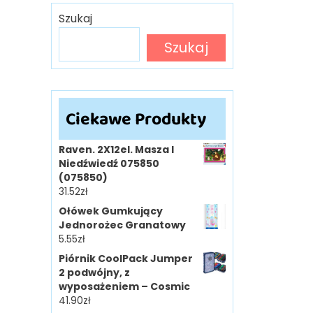
Szukaj
Szukaj
Ciekawe Produkty
Raven. 2X12el. Masza I
Niedźwiedź 075850
(075850)
31.52
zł
Ołówek Gumkujący
Jednorożec Granatowy
5.55
zł
Piórnik CoolPack Jumper
2 podwójny, z
wyposażeniem – Cosmic
41.90
zł