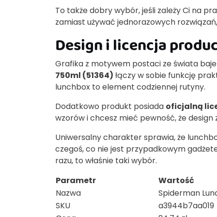
To także dobry wybór, jeśli zależy Ci na
zamiast używać jednorazowych rozwiązań,
Design i licencja produ
Grafika z motywem postaci ze świata bajek
750ml (51364)
łączy w sobie funkcję prak
lunchbox to element codziennej rutyny.
Dodatkowo produkt posiada
oficjalną li
wzorów i chcesz mieć pewność, że design 
Uniwersalny charakter sprawia, że lunch
czegoś, co nie jest przypadkowym gadżete
razu, to właśnie taki wybór.
Parametr
Wartość
Nazwa
Spiderman Lun
SKU
a3944b7aa019