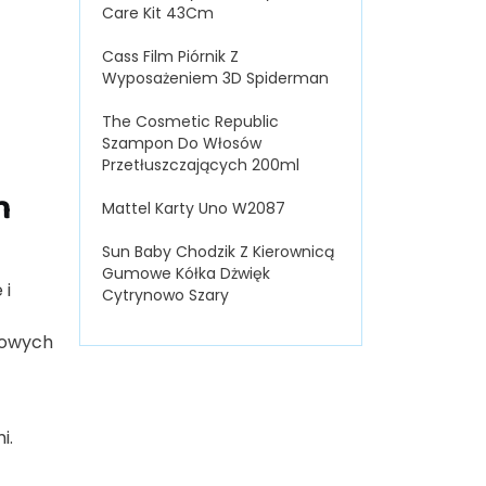
Care Kit 43Cm
Cass Film Piórnik Z
Wyposażeniem 3D Spiderman
The Cosmetic Republic
Szampon Do Włosów
Przetłuszczających 200ml
h
Mattel Karty Uno W2087
Sun Baby Chodzik Z Kierownicą
Gumowe Kółka Dżwięk
 i
Cytrynowo Szary
kowych
i.