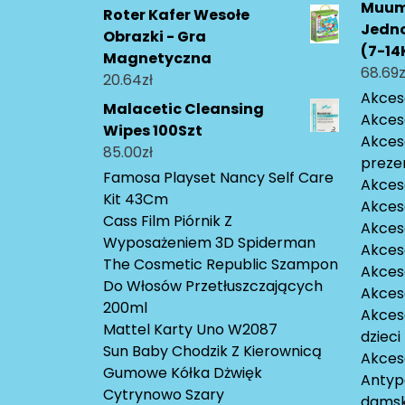
Muumi
Roter Kafer Wesołe
Jedn
Obrazki - Gra
(7-14
Magnetyczna
68.69
z
20.64
zł
Akceso
Malacetic Cleansing
Akces
Wipes 100Szt
Akces
85.00
zł
preze
Famosa Playset Nancy Self Care
Akces
Kit 43Cm
Akces
Cass Film Piórnik Z
Akceso
Wyposażeniem 3D Spiderman
Akces
The Cosmetic Republic Szampon
Akces
Do Włosów Przetłuszczających
Akces
200ml
Akces
Mattel Karty Uno W2087
dzieci
Sun Baby Chodzik Z Kierownicą
Akces
Gumowe Kółka Dżwięk
Antyp
Cytrynowo Szary
damsk