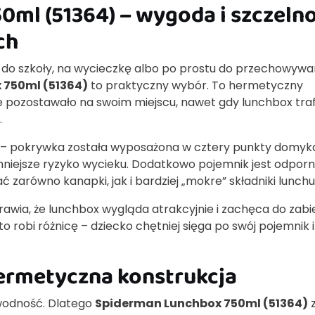
ml (51364) – wygoda i szczeln
ch
ię do szkoły, na wycieczkę albo po prostu do przechowywa
 750ml (51364)
to praktyczny wybór. To hermetyczny
e pozostawało na swoim miejscu, nawet gdy lunchbox traf
.
– pokrywka została wyposażona w cztery punkty domyka
 mniejsze ryzyko wycieku. Dodatkowo pojemnik jest odpor
zarówno kanapki, jak i bardziej „mokre” składniki lunchu
rawia, że lunchbox wygląda atrakcyjnie i zachęca do zabi
o robi różnicę – dziecko chętniej sięga po swój pojemnik i
hermetyczna konstrukcja
awodność. Dlatego
Spiderman Lunchbox 750ml (51364)
z