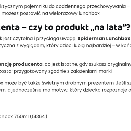
 praktycznym pojemniku do codziennego przechowywania –
 możesz postawić na wielorazowy lunchbox.
centa – czy to produkt „na lata”?
 jest czytelna i przyciąga uwagę.
Spiderman Lunchbox
tyczną z wyglądem, który dzieci lubią najbardziej – w koń
cencję producenta
, co jest istotne, gdy szukasz oryginaln
został przygotowany zgodnie z założeniami marki.
box może być także świetnym drobnym prezentem. Jeśli s
m, a jednocześnie ma motyw, który dziecko rozpoznaje 
chbox 750ml (51364)