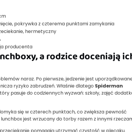
 cm
ięcie, pokrywka z czterema punktami zamykania
zeciekanie, hermetyczny
A
cja producenta
unchboxy, a rodzice doceniają ic
oblemów naraz. Po pierwsze, jedzenie jest uporządkowane
ranicza ryzyko zabrudzeń. Właśnie dlatego
Spiderman
tóry pasuje do codziennych wyzwań: szkoły, zajęć dodat
domyka się w czterech punktach, co zwiększa pewność
 lunchbox jest wrzucany do torby razem z innymi rzeczam
 przeciekanie pomagają utrzymać czystość w plecaku.