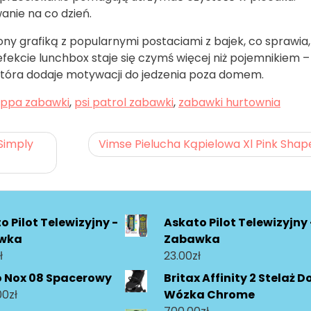
nie na co dzień.
ony grafiką z popularnymi postaciami z bajek, co sprawia,
 efekcie lunchbox staje się czymś więcej niż pojemnikiem –
która dodaje motywacji do jedzenia poza domem.
ppa zabawki
,
psi patrol zabawki
,
zabawki hurtownia
 Simply
Vimse Pielucha Kąpielowa Xl Pink Shap
o Pilot Telewizyjny -
Askato Pilot Telewizyjny 
wka
Zabawka
ł
23.00
zł
o Nox 08 Spacerowy
Britax Affinity 2 Stelaż D
00
zł
Wózka Chrome