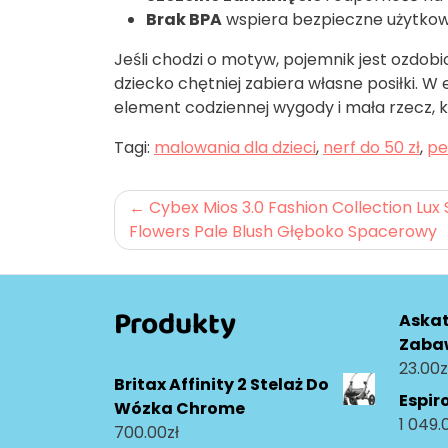
Brak BPA
wspiera bezpieczne użytkowa
Jeśli chodzi o motyw, pojemnik jest ozdobi
dziecko chętniej zabiera własne posiłki. W
element codziennej wygody i mała rzecz, 
Tagi:
malowania dla dzieci
,
nerf do 50 zł
,
pe
Nawigacja
Cybex Mios 3.0 Fashion Collection Lux
Flowers Pale Blush Głęboko Spacerowy
wpisu
Produkty
Askat
Zaba
23.00
z
Britax Affinity 2 Stelaż Do
Espir
Wózka Chrome
1 049.
700.00
zł