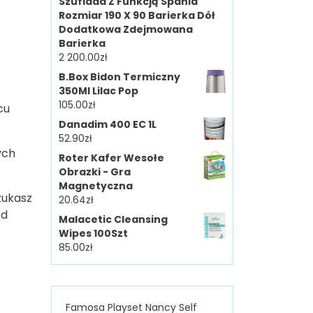
Szuflada Z Funkcją Spania
Rozmiar 190 X 90 Barierka Dół
Dodatkowa Zdejmowana
Barierka
2 200.00
zł
B.Box Bidon Termiczny
350Ml Lilac Pop
105.00
zł
cu
Danadim 400 EC 1L
52.90
zł
ych
Roter Kafer Wesołe
Obrazki - Gra
Magnetyczna
zukasz
20.64
zł
od
Malacetic Cleansing
Wipes 100Szt
85.00
zł
Famosa Playset Nancy Self