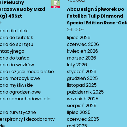
700.00
zł
 Pieluchy
orazowe Baby Maxi
Abc Design Śpiworek Do
Kg) 46Szt
Fotelika Tulip Diamond
ł
Special Edition Rose-Go
261.00
zł
ria dla lalek
oria do butelek
lipiec 2026
oria do sprzętu
czerwiec 2026
ntacyjnego
kwiecień 2026
oria do tańca
marzec 2026
oria do wózków
luty 2026
ria i części modelarskie
styczeń 2026
oria motocyklowe
grudzień 2025
oria myśliwskie
listopad 2025
oria ogrodzeniowe
październik 2025
oria samochodowe dla
wrzesień 2025
sierpień 2025
oria turystyczne
lipiec 2025
erspiranty i dezodoranty
czerwiec 2025
ie
maj 2025