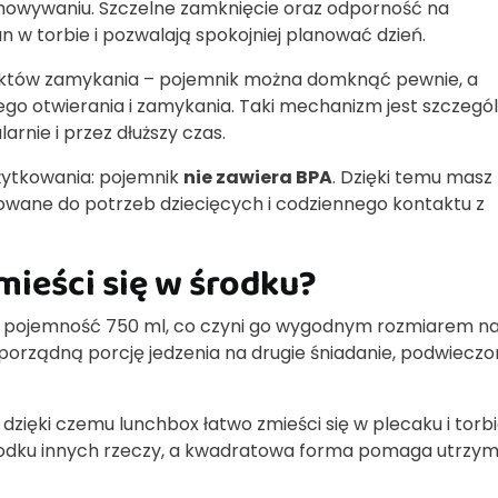
howywaniu. Szczelne zamknięcie oraz odporność na
 w torbie i pozwalają spokojniej planować dzień.
unktów zamykania – pojemnik można domknąć pewnie, a
go otwierania i zamykania. Taki mechanizm jest szczegól
rnie i przez dłuższy czas.
żytkowania: pojemnik
nie zawiera BPA
. Dzięki temu masz
owane do potrzeb dziecięcych i codziennego kontaktu z
mieści się w środku?
pojemność 750 ml, co czyni go wygodnym rozmiarem n
porządną porcję jedzenia na drugie śniadanie, podwieczo
, dzięki czemu lunchbox łatwo zmieści się w plecaku i torbi
środku innych rzeczy, a kwadratowa forma pomaga utrzy