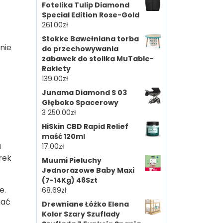
Fotelika Tulip Diamond
Special Edition Rose-Gold
261.00
zł
Stokke Bawełniana torba
nie
do przechowywania
zabawek do stolika MuTable-
Rakiety
139.00
zł
Junama Diamond S 03
Głęboko Spacerowy
3 250.00
zł
HiSkin CBD Rapid Relief
maść 120ml
a
17.00
zł
rek
Muumi Pieluchy
Jednorazowe Baby Maxi
(7-14Kg) 46Szt
e.
68.69
zł
mać
Drewniane Łóżko Elena
Kolor Szary Szuflady