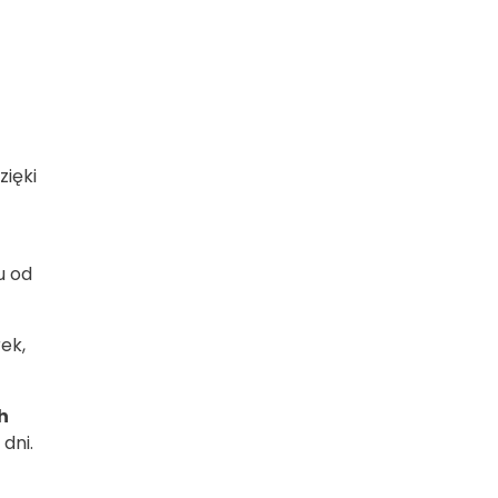
ięki
u od
ek,
h
dni.