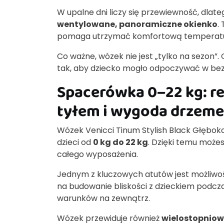
W upalne dni liczy się przewiewność, dlat
wentylowane, panoramiczne okienko
.
pomaga utrzymać komfortową temperatu
Co ważne, wózek nie jest „tylko na sezon
tak, aby dziecko mogło odpoczywać w bezpi
Spacerówka 0–22 kg: re
tyłem i wygoda drzem
Wózek Venicci Tinum Stylish Black Głębok
dzieci od
0 kg do 22 kg
. Dzięki temu może
całego wyposażenia.
Jednym z kluczowych atutów jest możliwoś
na budowanie bliskości z dzieckiem podcz
warunków na zewnątrz.
Wózek przewiduje również
wielostopniow