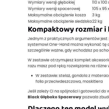
Wymiary wersji głębokiej
110 x 100
Wymiary wersji spacerowej
105 x 95
Maksymalne obciążenie kosza
3 kg
Maksymalne obciążenie siedziska
22 kg
Kompaktowy rozmiar i
Jednym z praktycznych argumentów jest ko
systemowi One-Hand można wykonać tę cz
szczególnie ważne, gdy wchodzisz po schod
W zestawie otrzymujesz komplet akcesorió
razu masz pod ręką rozwiązania na różne 
W zestawie: stelaż, gondola z materac
folia przeciwdeszczowa, moskitiera
Jeśli zależy Ci na spójności i gotowości 
Black Głęboko Spacerowy
pozwala zbudo
Dlaczego ten model wyb