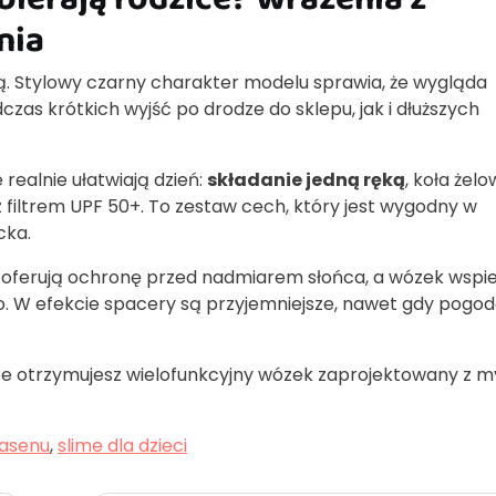
nia
ą. Stylowy czarny charakter modelu sprawia, że wygląda
zas krótkich wyjść po drodze do sklepu, jak i dłuższych
realnie ułatwiają dzień:
składanie jedną ręką
, koła żel
z filtrem UPF 50+. To zestaw cech, który jest wygodny w
cka.
la oferują ochronę przed nadmiarem słońca, a wózek wspi
 W efekcie spacery są przyjemniejsze, nawet gdy pogod
ce otrzymujesz wielofunkcyjny wózek zaprojektowany z m
asenu
,
slime dla dzieci