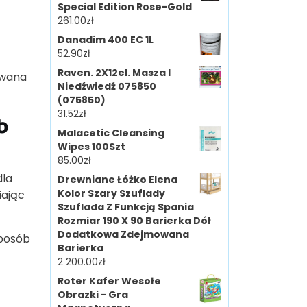
Special Edition Rose-Gold
261.00
zł
Danadim 400 EC 1L
52.90
zł
Raven. 2X12el. Masza I
owana
Niedźwiedź 075850
(075850)
31.52
zł
b
Malacetic Cleansing
Wipes 100Szt
85.00
zł
dla
Drewniane Łóżko Elena
Kolor Szary Szuflady
iając
Szuflada Z Funkcją Spania
Rozmiar 190 X 90 Barierka Dół
Dodatkowa Zdejmowana
sposób
Barierka
2 200.00
zł
Roter Kafer Wesołe
Obrazki - Gra