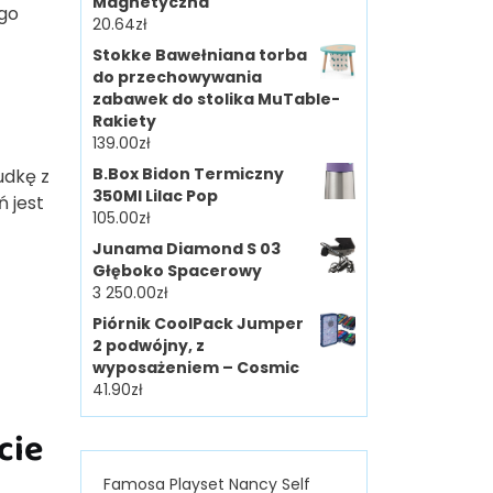
Magnetyczna
ego
20.64
zł
Stokke Bawełniana torba
do przechowywania
zabawek do stolika MuTable-
Rakiety
139.00
zł
B.Box Bidon Termiczny
udkę z
350Ml Lilac Pop
ń jest
105.00
zł
Junama Diamond S 03
Głęboko Spacerowy
3 250.00
zł
Piórnik CoolPack Jumper
2 podwójny, z
wyposażeniem – Cosmic
41.90
zł
cie
Famosa Playset Nancy Self