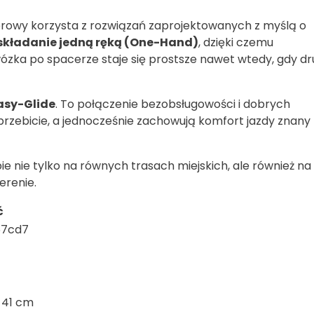
erowy korzysta z rozwiązań zaprojektowanych z myślą o
składanie jedną ręką (One-Hand)
, dzięki czemu
ózka po spacerze staje się prostsze nawet wtedy, gdy d
asy-Glide
. To połączenie bezobsługowości i dobrych
przebicie, a jednocześnie zachowują komfort jazdy znany 
e nie tylko na równych trasach miejskich, ale również na
erenie.
ć
67cd7
x 41 cm