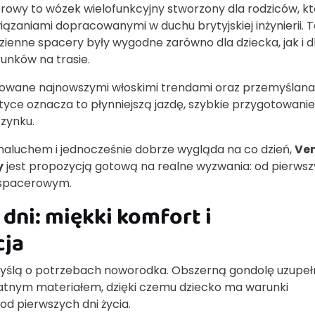
rowy to wózek wielofunkcyjny stworzony dla rodziców, kt
zaniami dopracowanymi w duchu brytyjskiej inżynierii. 
ienne spacery były wygodne zarówno dla dziecka, jak i d
runków na trasie.
rowane najnowszymi włoskimi trendami oraz przemyślana
ktyce oznacza to płynniejszą jazdę, szybkie przygotowani
zynku.
 maluchem i jednocześnie dobrze wygląda na co dzień,
Ven
y
jest propozycją gotową na realne wyzwania: od pierws
e spacerowym.
dni: miękki komfort i
cja
yślą o potrzebach noworodka. Obszerną gondolę uzupeł
katnym materiałem, dzięki czemu dziecko ma warunki
d pierwszych dni życia.