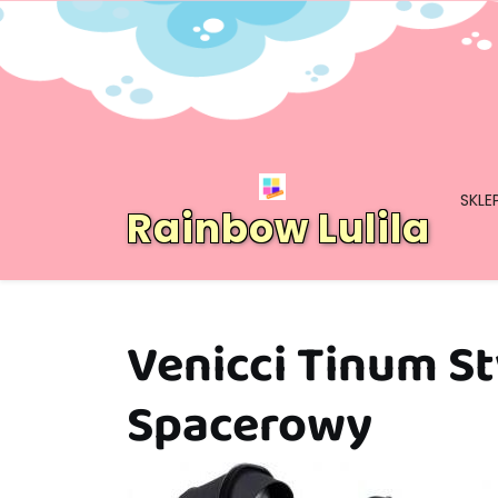
Skip
to
content
SKLE
Rainbow Lulila
Venicci Tinum St
Spacerowy