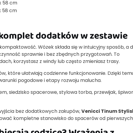
 x 58 cm
 x 58 cm
 komplet dodatków w zestawie
mpaktowość. Wózek składa się w intuicyjny sposób, a dz
ynność sprawnie i bez zbędnych przygotowań. To
ach, korzystasz z windy lub często zmieniasz trasy.
w, które ułatwiają codzienne funkcjonowanie. Dzięki tem
warunki pogodowe i etapy rozwoju malucha.
em, siedzisko spacerowe, stylowa torba, przewijak, śpiwor
do wyjścia bez dodatkowych zakupów,
Venicci Tinum Stylis
wać kompletne stanowisko do spacerów od pierwszych 
ierają rodzice? Wrażenia z