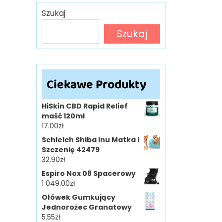
Szukaj
Szukaj
Ciekawe Produkty
HiSkin CBD Rapid Relief
maść 120ml
17.00
zł
Schleich Shiba Inu Matka I
Szczenię 42479
32.90
zł
Espiro Nox 08 Spacerowy
1 049.00
zł
Ołówek Gumkujący
Jednorożec Granatowy
5.55
zł