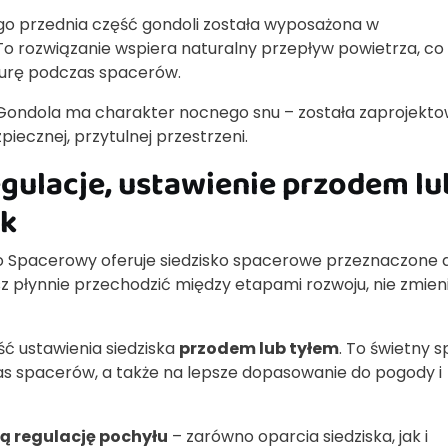
ego przednia część gondoli została wyposażona w
 To rozwiązanie wspiera naturalny przepływ powietrza, co
rę podczas spacerów.
”. Gondola ma charakter nocnego snu – została zaprojekt
ecznej, przytulnej przestrzeni.
gulacje, ustawienie przodem lu
ek
o Spacerowy oferuje siedzisko spacerowe przeznaczone 
sz płynnie przechodzić między etapami rozwoju, nie zmien
ć ustawienia siedziska
przodem lub tyłem
. To świetny 
as spacerów, a także na lepsze dopasowanie do pogody i
ą regulację pochyłu
– zarówno oparcia siedziska, jak i