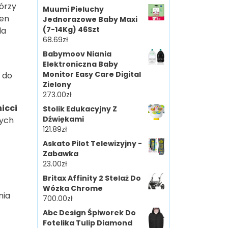
órzy
Muumi Pieluchy
Ten
Jednorazowe Baby Maxi
(7-14Kg) 46Szt
la
68.69
zł
Babymoov Niania
Elektroniczna Baby
Monitor Easy Care Digital
e do
Zielony
273.00
zł
icci
Stolik Edukacyjny Z
Dźwiękami
zych
121.89
zł
Askato Pilot Telewizyjny -
Zabawka
23.00
zł
Britax Affinity 2 Stelaż Do
Wózka Chrome
nia
700.00
zł
Abc Design Śpiworek Do
Fotelika Tulip Diamond