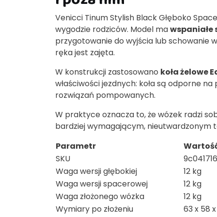
Venicci Tinum Stylish Black Głęboko Spac
wygodzie rodziców. Model ma
wspaniałe 
przygotowanie do wyjścia lub schowanie w
ręka jest zajęta.
W konstrukcji zastosowano
koła żelowe E
właściwości jezdnych: koła są odporne na 
rozwiązań pompowanych.
W praktyce oznacza to, że wózek radzi sobi
bardziej wymagającym, nieutwardzonym t
Parametr
Wartoś
SKU
9c04171
Waga wersji głębokiej
12 kg
Waga wersji spacerowej
12 kg
Waga złożonego wózka
12 kg
Wymiary po złożeniu
63 x 58 