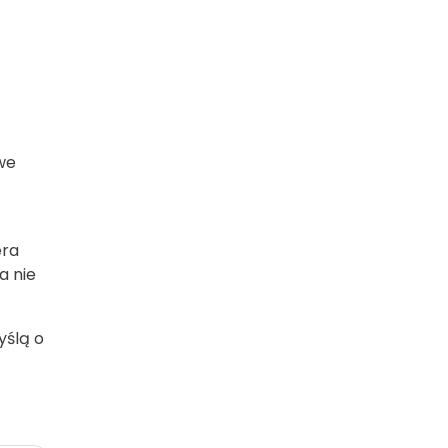
owe
era
a nie
yślą o