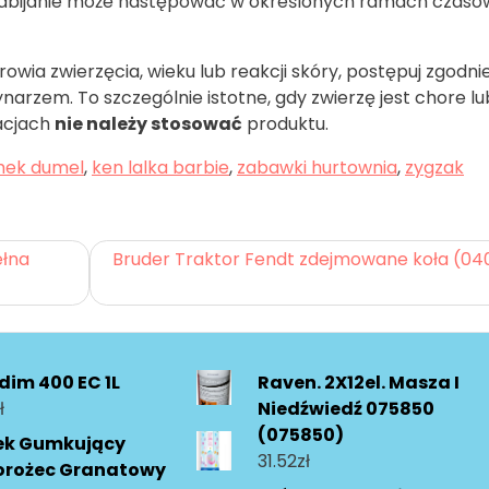
 że zabijanie może następować w określonych ramach czas
wia zwierzęcia, wieku lub reakcji skóry, postępuj zgodnie
rynarzem. To szczególnie istotne, gdy zwierzę jest chore lu
acjach
nie należy stosować
produktu.
ek dumel
,
ken lalka barbie
,
zabawki hurtownia
,
zygzak
ełna
Bruder Traktor Fendt zdejmowane koła (04
im 400 EC 1L
Raven. 2X12el. Masza I
ł
Niedźwiedź 075850
(075850)
ek Gumkujący
31.52
zł
orożec Granatowy