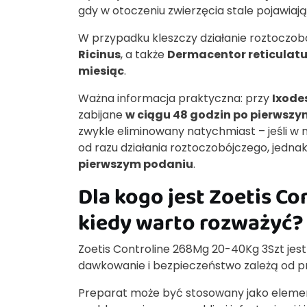
gdy w otoczeniu zwierzęcia stale pojawiają 
W przypadku kleszczy działanie roztoczob
Ricinus
, a także
Dermacentor reticulat
miesiąc
.
Ważna informacja praktyczna: przy
Ixodes
zabijane
w ciągu 48 godzin po pierwsz
zwykle eliminowany natychmiast – jeśli w
od razu działania roztoczobójczego, jedna
pierwszym podaniu
.
Dla kogo jest Zoetis Co
kiedy warto rozważyć?
Zoetis Controline 268Mg 20-40Kg 3Szt je
dawkowanie i bezpieczeństwo zależą od p
Preparat może być stosowany jako element s