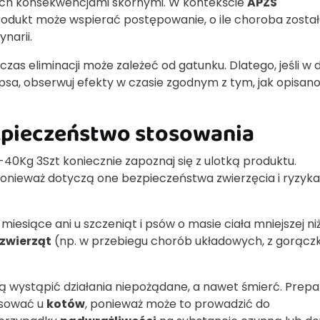
i ich konsekwencjami skórnymi. W kontekście
APZS
rodukt może wspierać postępowanie, o ile choroba zosta
narii.
zas eliminacji może zależeć od gatunku. Dlatego, jeśli w
a, obserwuj efekty w czasie zgodnym z tym, jak opisan
zpieczeństwo stosowania
40Kg 3Szt koniecznie zapoznaj się z ulotką produktu.
onieważ dotyczą one bezpieczeństwa zwierzęcia i ryzyka
miesiące ani u szczeniąt i psów o masie ciała mniejszej niż
 zwierząt
(np. w przebiegu chorób układowych, z gorączk
 wystąpić działania niepożądane, a nawet śmierć. Prepa
tosować u
kotów
, ponieważ może to prowadzić do