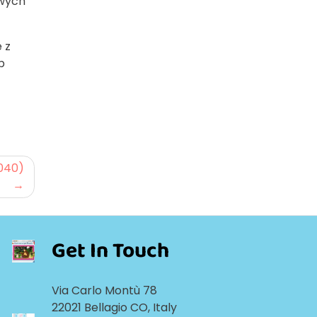
owych
 z
b
040)
Get In Touch
Via Carlo Montù 78
22021 Bellagio CO, Italy