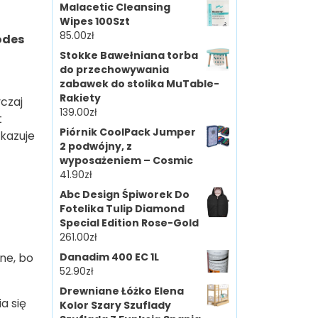
Malacetic Cleansing
Wipes 100Szt
85.00
zł
odes
Stokke Bawełniana torba
do przechowywania
zabawek do stolika MuTable-
Rakiety
czaj
139.00
zł
t
Piórnik CoolPack Jumper
kazuje
2 podwójny, z
wyposażeniem – Cosmic
41.90
zł
Abc Design Śpiworek Do
Fotelika Tulip Diamond
Special Edition Rose-Gold
261.00
zł
ne, bo
Danadim 400 EC 1L
52.90
zł
Drewniane Łóżko Elena
a się
Kolor Szary Szuflady