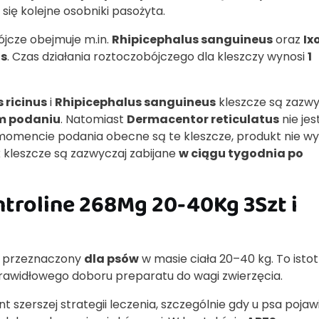
się kolejne osobniki pasożyta.
ójcze obejmuje m.in.
Rhipicephalus sanguineus
oraz
Ix
us
. Czas działania roztoczobójczego dla kleszczy wynosi
1
 ricinus
i
Rhipicephalus sanguineus
kleszcze są zazwy
ym podaniu
. Natomiast
Dermacentor reticulatus
nie jes
 momencie podania obecne są te kleszcze, produkt nie wy
k kleszcze są zazwyczaj zabijane
w ciągu tygodnia po
ntroline 268Mg 20-40Kg 3Szt i
st przeznaczony
dla psów
w masie ciała 20–40 kg. To istot
rawidłowego doboru preparatu do wagi zwierzęcia.
zerszej strategii leczenia, szczególnie gdy u psa pojawi