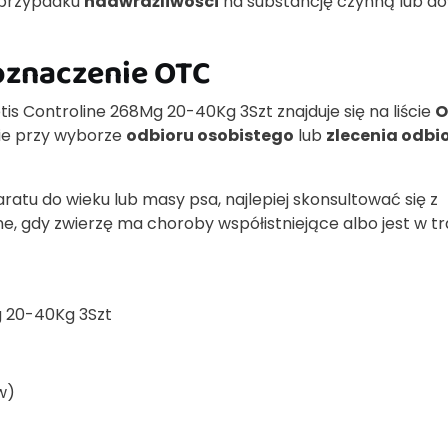
 przypadku
nadwrażliwości
na substancję czynną lub d
 oznaczenie OTC
is Controline 268Mg 20-40Kg 3Szt znajduje się na liście
O
nie przy wyborze
odbioru osobistego
lub
zlecenia odbi
ratu do wieku lub masy psa, najlepiej skonsultować się z
ne, gdy zwierzę ma choroby współistniejące albo jest w tr
g 20-40Kg 3Szt
w)