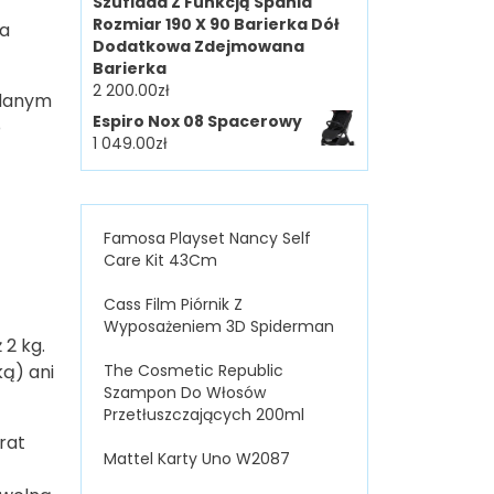
Szuflada Z Funkcją Spania
Rozmiar 190 X 90 Barierka Dół
ła
Dodatkowa Zdejmowana
Barierka
2 200.00
zł
 danym
Espiro Nox 08 Spacerowy
o
1 049.00
zł
Famosa Playset Nancy Self
Care Kit 43Cm
Cass Film Piórnik Z
Wyposażeniem 3D Spiderman
 2 kg.
ą) ani
The Cosmetic Republic
Szampon Do Włosów
Przetłuszczających 200ml
rat
Mattel Karty Uno W2087