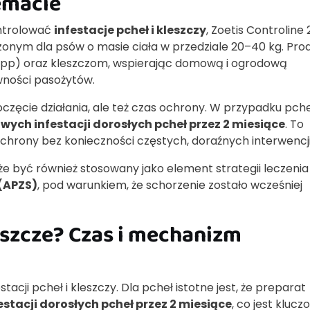
emacie
ontrolować
infestacje pcheł i kleszczy
, Zoetis Controlin
onym dla psów o masie ciała w przedziale 20–40 kg. Pro
spp) oraz kleszczom, wspierając domową i ogrodową
wności pasożytów.
poczęcie działania, ale też czas ochrony. W przypadku pch
wych infestacji dorosłych pcheł przez 2 miesiące
. To
hrony bez konieczności częstych, doraźnych interwencji
e być również stosowany jako element strategii leczenia
(APZS)
, pod warunkiem, że schorzenie zostało wcześniej
leszcze? Czas i mechanizm
tacji pcheł i kleszczy. Dla pcheł istotne jest, że preparat
stacji dorosłych pcheł przez 2 miesiące
, co jest klucz