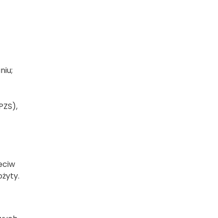
niu;
PZS),
eciw
ożyty.