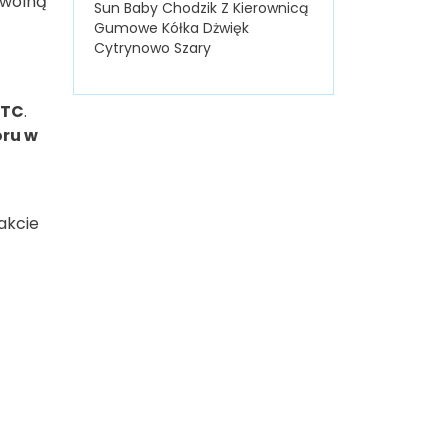
owolną
Sun Baby Chodzik Z Kierownicą
Gumowe Kółka Dżwięk
Cytrynowo Szary
TC
.
oru w
akcie