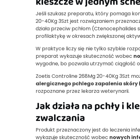
kleszcze w jednym sch
Jeśli szukasz preparatu, który pomaga k
20-40Kg 3Szt jest rozwiązaniem przeznacz
działa przeciw pchłom (Ctenocephalides 
profilaktykę w okresach zwiększonej akty
W praktyce liczy się nie tylko szybkie roz
preparat wykazuje skuteczność wobec
no
wygodne, bo pozwala utrzymać ciągłość oc
Zoetis Controline 268Mg 20-40Kg 3Szt moż
alergicznego pchlego zapalenia skóry 
rozpoznane przez lekarza weterynarii.
Jak działa na pchły i k
zwalczania
Produkt przeznaczony jest do leczenia infes
wykazuje skuteczność wobec
nowych infe