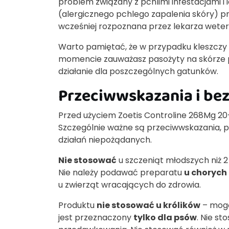
problem związany z pchlimi infestacjami 
(alergicznego pchlego zapalenia skóry) p
wcześniej rozpoznana przez lekarza wetery
Warto pamiętać, że w przypadku kleszczy c
momencie zauważasz pasożyty na skórze ps
działanie dla poszczególnych gatunków.
Przeciwwskazania i be
Przed użyciem Zoetis Controline 268Mg 20-
Szczególnie ważne są przeciwwskazania, p
działań niepożądanych.
Nie stosować
u szczeniąt młodszych niż 2 
Nie należy podawać preparatu
u chorych
u zwierząt wracających do zdrowia.
Produktu
nie stosować u królików
– mogą
jest przeznaczony
tylko dla psów
. Nie s