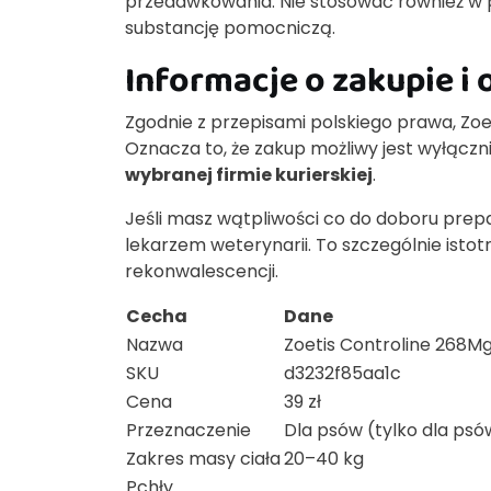
przedawkowania. Nie stosować również w
substancję pomocniczą.
Informacje o zakupie i
Zgodnie z przepisami polskiego prawa, Zoet
Oznacza to, że zakup możliwy jest wyłącz
wybranej firmie kurierskiej
.
Jeśli masz wątpliwości co do doboru prepa
lekarzem weterynarii. To szczególnie istot
rekonwalescencji.
Cecha
Dane
Nazwa
Zoetis Controline 268M
SKU
d3232f85aa1c
Cena
39 zł
Przeznaczenie
Dla psów (tylko dla psó
Zakres masy ciała
20–40 kg
Pchły