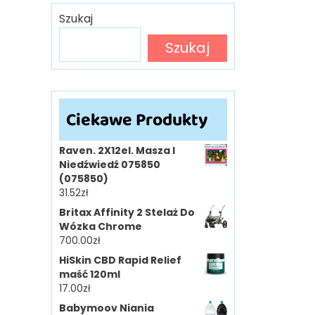
Szukaj
Szukaj
Ciekawe Produkty
Raven. 2X12el. Masza I
Niedźwiedź 075850
(075850)
31.52
zł
Britax Affinity 2 Stelaż Do
Wózka Chrome
700.00
zł
HiSkin CBD Rapid Relief
maść 120ml
17.00
zł
Babymoov Niania