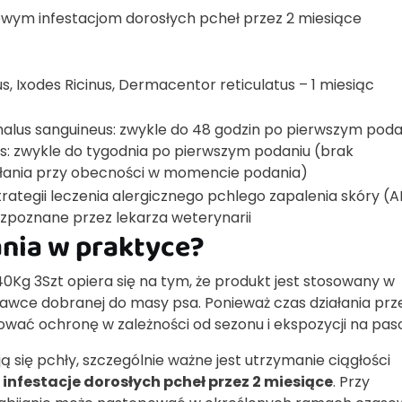
wym infestacjom dorosłych pcheł przez 2 miesiące
, Ixodes Ricinus, Dermacentor reticulatus – 1 miesiąc
ephalus sanguineus: zwykle do 48 godzin po pierwszym poda
s: zwykle do tygodnia po pierwszym podaniu (brak
łania przy obecności w momencie podania)
tegii leczenia alergicznego pchlego zapalenia skóry (A
rozpoznane przez lekarza weterynarii
ania w praktyce?
0Kg 3Szt opiera się na tym, że produkt jest stosowany w
awce dobranej do masy psa. Ponieważ czas działania prz
nować ochronę w zależności od sezonu i ekspozycji na pas
ą się pchły, szczególnie ważne jest utrzymanie ciągłości
infestacje dorosłych pcheł przez 2 miesiące
. Przy