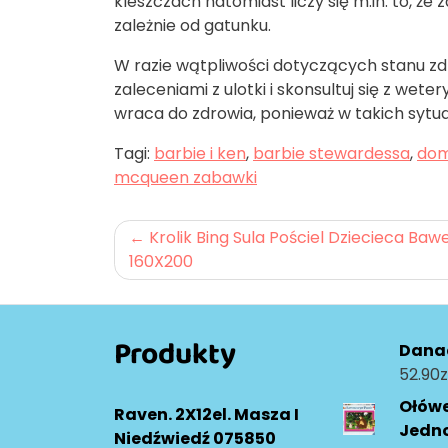
kleszczach natomiast liczy się m.in. to,
zależnie od gatunku.
W razie wątpliwości dotyczących stanu zdro
zaleceniami z ulotki i skonsultuj się z wete
wraca do zdrowia, ponieważ w takich sytu
Tagi:
barbie i ken
,
barbie stewardessa
,
dom
mcqueen zabawki
Nawigacja
Krolik Bing Sula Pościel Dziecieca Baw
160X200
wpisu
Produkty
Danad
52.90
z
Ołów
Raven. 2X12el. Masza I
Jedn
Niedźwiedź 075850