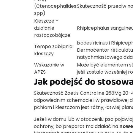
(Ctenocephalides
Skuteczność przeciw no
spp)
Kleszcze –
działanie
Rhipicephalus sanguineus
roztoczobójcze
Ixodes ricinus i Rhipic
Tempo zabijania
Dermacentor reticulatu
kleszczy
natychmiastowego dzia
Wskazanie w
Może być elementem stra
APZS
jeśli zostało wcześniej 
Jak podejść do stosow
Skuteczność Zoetis Controline 268Mg 20-4
odpowiednim schemacie i w prawidłowej d
pchłom i kleszczom jest różny, łatwiej pla
Jeżeli w domu lub w otoczeniu psa pojawiaj
ochrony, bo preparat ma działać na
nowe 