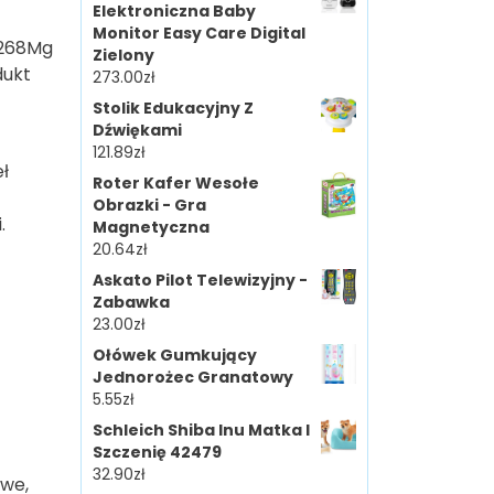
Elektroniczna Baby
Monitor Easy Care Digital
e 268Mg
Zielony
dukt
273.00
zł
Stolik Edukacyjny Z
Dźwiękami
121.89
zł
eł
Roter Kafer Wesołe
Obrazki - Gra
.
Magnetyczna
20.64
zł
Askato Pilot Telewizyjny -
Zabawka
23.00
zł
Ołówek Gumkujący
Jednorożec Granatowy
5.55
zł
Schleich Shiba Inu Matka I
Szczenię 42479
32.90
zł
owe,