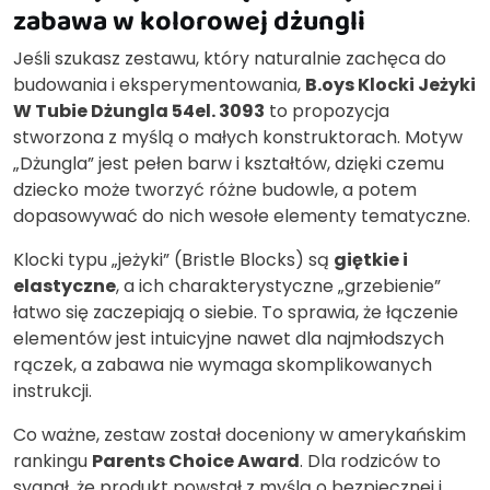
zabawa w kolorowej dżungli
Jeśli szukasz zestawu, który naturalnie zachęca do
budowania i eksperymentowania,
B.oys Klocki Jeżyki
W Tubie Dżungla 54el. 3093
to propozycja
stworzona z myślą o małych konstruktorach. Motyw
„Dżungla” jest pełen barw i kształtów, dzięki czemu
dziecko może tworzyć różne budowle, a potem
dopasowywać do nich wesołe elementy tematyczne.
Klocki typu „jeżyki” (Bristle Blocks) są
giętkie i
elastyczne
, a ich charakterystyczne „grzebienie”
łatwo się zaczepiają o siebie. To sprawia, że łączenie
elementów jest intuicyjne nawet dla najmłodszych
rączek, a zabawa nie wymaga skomplikowanych
instrukcji.
Co ważne, zestaw został doceniony w amerykańskim
rankingu
Parents Choice Award
. Dla rodziców to
sygnał, że produkt powstał z myślą o bezpiecznej i