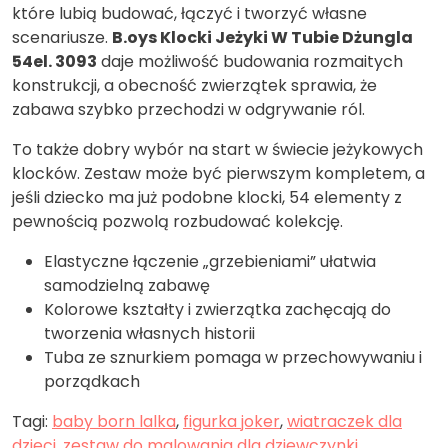
które lubią budować, łączyć i tworzyć własne
scenariusze.
B.oys Klocki Jeżyki W Tubie Dżungla
54el. 3093
daje możliwość budowania rozmaitych
konstrukcji, a obecność zwierzątek sprawia, że
zabawa szybko przechodzi w odgrywanie ról.
To także dobry wybór na start w świecie jeżykowych
klocków. Zestaw może być pierwszym kompletem, a
jeśli dziecko ma już podobne klocki, 54 elementy z
pewnością pozwolą rozbudować kolekcję.
Elastyczne łączenie „grzebieniami” ułatwia
samodzielną zabawę
Kolorowe kształty i zwierzątka zachęcają do
tworzenia własnych historii
Tuba ze sznurkiem pomaga w przechowywaniu i
porządkach
Tagi:
baby born lalka
,
figurka joker
,
wiatraczek dla
dzieci
,
zestaw do malowania dla dziewczynki