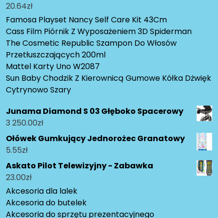
20.64
zł
Famosa Playset Nancy Self Care Kit 43Cm
Cass Film Piórnik Z Wyposażeniem 3D Spiderman
The Cosmetic Republic Szampon Do Włosów
Przetłuszczających 200ml
Mattel Karty Uno W2087
Sun Baby Chodzik Z Kierownicą Gumowe Kółka Dżwięk
Cytrynowo Szary
Junama Diamond S 03 Głęboko Spacerowy
3 250.00
zł
Ołówek Gumkujący Jednorożec Granatowy
5.55
zł
Askato Pilot Telewizyjny - Zabawka
23.00
zł
Akcesoria dla lalek
Akcesoria do butelek
Akcesoria do sprzętu prezentacyjnego