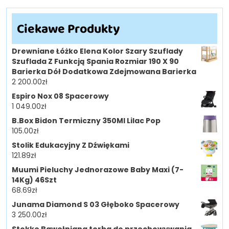
Ciekawe Produkty
Drewniane Łóżko Elena Kolor Szary Szuflady
Szuflada Z Funkcją Spania Rozmiar 190 X 90
Barierka Dół Dodatkowa Zdejmowana Barierka
2 200.00
zł
Espiro Nox 08 Spacerowy
1 049.00
zł
B.Box Bidon Termiczny 350Ml Lilac Pop
105.00
zł
Stolik Edukacyjny Z Dźwiękami
121.89
zł
Muumi Pieluchy Jednorazowe Baby Maxi (7-
14Kg) 46Szt
68.69
zł
Junama Diamond S 03 Głęboko Spacerowy
3 250.00
zł
Stokke Bawełniana torba do przechowywania