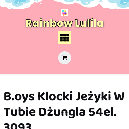
Skip
to
content
Rainbow Lulila
B.oys Klocki Jeżyki W
Tubie Dżungla 54el.
3093