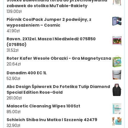
zabawek do stolika MuTable-Rakiety
139.00
zł
Piórnik CoolPack Jumper 2 podwójny, z
wyposażeniem – Cosmic
41.90
zł
Raven. 2X12el. Masza I Niedźwiedź 075850
(075850)
31.52
zł
Roter Kafer Wesołe Obrazki - Gra Magnetyczna
20.64
zł
Danadim 400 EC 1L
52.90
zł
Abc Design Śpiworek Do Fotelika Tulip Diamond
Special Edition Rose-Gold
261.00
zł
Malacetic Cleansing Wipes 100Szt
85.00
zł
Schleich Shiba Inu Matka I Szczenię 42479
32.90
zł