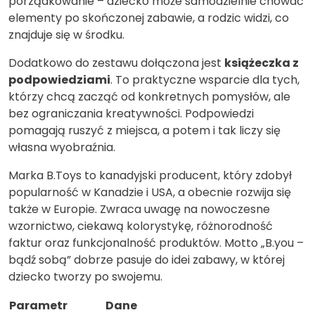
porządkowanie – dziecko może samodzielnie chować
elementy po skończonej zabawie, a rodzic widzi, co
znajduje się w środku.
Dodatkowo do zestawu dołączona jest
książeczka z
podpowiedziami
. To praktyczne wsparcie dla tych,
którzy chcą zacząć od konkretnych pomysłów, ale
bez ograniczania kreatywności. Podpowiedzi
pomagają ruszyć z miejsca, a potem i tak liczy się
własna wyobraźnia.
Marka B.Toys to kanadyjski producent, który zdobył
popularność w Kanadzie i USA, a obecnie rozwija się
także w Europie. Zwraca uwagę na nowoczesne
wzornictwo, ciekawą kolorystykę, różnorodność
faktur oraz funkcjonalność produktów. Motto „B.you –
bądź sobą” dobrze pasuje do idei zabawy, w której
dziecko tworzy po swojemu.
Parametr
Dane