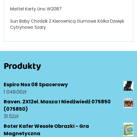
Mattel Karty Uno W2087
Sun Baby Chodzik Z Kierownicą Gumowe Kółka Dżwięk
Cytrynowo Szary
Produkty
Espiro Nox 08 Spacerowy
1 049.00
zł
Raven. 2X12el. Masza I Niedźwiedź 075850
(075850)
31.52
zł
Roter Kafer Wesołe Obrazki - Gra
Magnetyczna