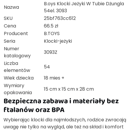
B.oys Klocki Jeżyki W Tubie Dżungla
Nazwa
54el. 3093
SKU
25bf763cc612
Cena
66.5 zł
Producent
B.TOYS
Seria
Klocki-jeżyki
Numer
3093Z
katalogowy
Liczba
54
elementów
Wiek dziecka
18 mies +
Wymiary
15 cm x 15 cm x 28 cm
opakowania
Bezpieczna zabawa i materiały bez
ftalanów oraz BPA
Wybierając klocki dla najmłodszych, rodzice zwracają
uwagę nie tylko na wygląd, ale też na skład i komfort