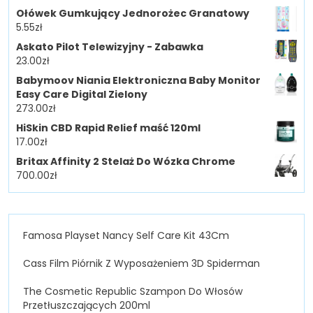
Ołówek Gumkujący Jednorożec Granatowy
5.55
zł
Askato Pilot Telewizyjny - Zabawka
23.00
zł
Babymoov Niania Elektroniczna Baby Monitor
Easy Care Digital Zielony
273.00
zł
HiSkin CBD Rapid Relief maść 120ml
17.00
zł
Britax Affinity 2 Stelaż Do Wózka Chrome
700.00
zł
Famosa Playset Nancy Self Care Kit 43Cm
Cass Film Piórnik Z Wyposażeniem 3D Spiderman
The Cosmetic Republic Szampon Do Włosów
Przetłuszczających 200ml