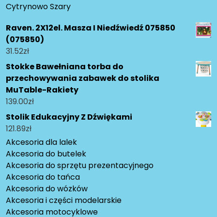
Cytrynowo Szary
Raven. 2X12el. Masza I Niedźwiedź 075850
(075850)
31.52
zł
Stokke Bawełniana torba do
przechowywania zabawek do stolika
MuTable-Rakiety
139.00
zł
Stolik Edukacyjny Z Dźwiękami
121.89
zł
Akcesoria dla lalek
Akcesoria do butelek
Akcesoria do sprzętu prezentacyjnego
Akcesoria do tańca
Akcesoria do wózków
Akcesoria i części modelarskie
Akcesoria motocyklowe