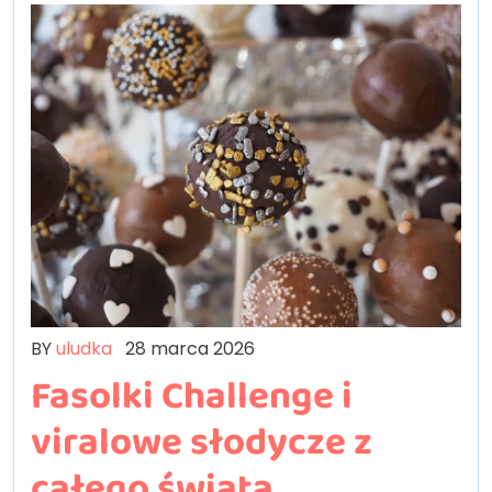
BY
uludka
28 marca 2026
Fasolki Challenge i
viralowe słodycze z
całego świata