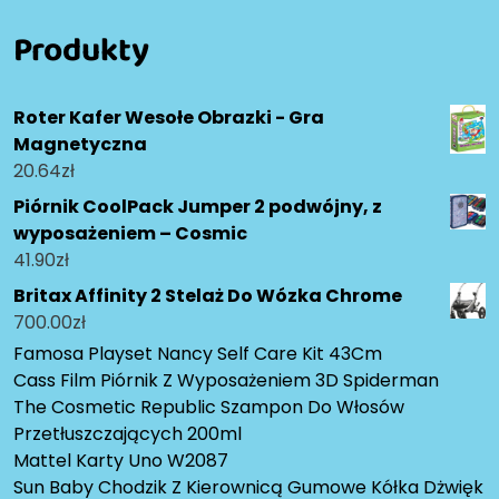
Produkty
Roter Kafer Wesołe Obrazki - Gra
Magnetyczna
20.64
zł
Piórnik CoolPack Jumper 2 podwójny, z
wyposażeniem – Cosmic
41.90
zł
Britax Affinity 2 Stelaż Do Wózka Chrome
700.00
zł
Famosa Playset Nancy Self Care Kit 43Cm
Cass Film Piórnik Z Wyposażeniem 3D Spiderman
The Cosmetic Republic Szampon Do Włosów
Przetłuszczających 200ml
Mattel Karty Uno W2087
Sun Baby Chodzik Z Kierownicą Gumowe Kółka Dżwięk