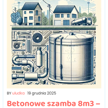
BY
uludka
19 grudnia 2025
Betonowe szamba 8m3 –