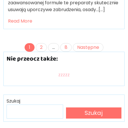
zaawansowanej formule te preparaty skutecznie
usuwają uporczywe zabrudzenia, osady…[...]
Read More
Stronicowanie
1
2
…
8
Następne
wpisów
Nie przeocz także:
zzzzz
Szukaj
Szukaj