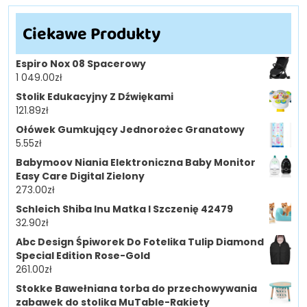
Ciekawe Produkty
Espiro Nox 08 Spacerowy
1 049.00
zł
Stolik Edukacyjny Z Dźwiękami
121.89
zł
Ołówek Gumkujący Jednorożec Granatowy
5.55
zł
Babymoov Niania Elektroniczna Baby Monitor
Easy Care Digital Zielony
273.00
zł
Schleich Shiba Inu Matka I Szczenię 42479
32.90
zł
Abc Design Śpiworek Do Fotelika Tulip Diamond
Special Edition Rose-Gold
261.00
zł
Stokke Bawełniana torba do przechowywania
zabawek do stolika MuTable-Rakiety