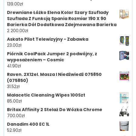
139.00
zł
Drewniane Łóżko Elena Kolor Szary Szuflady
Szuflada Z Funkcją Spania Rozmiar 190 X 90
Barierka Dół Dodatkowa Zdejmowana Barierka
2 200.00
zł
Askato Pilot Telewizyjny - Zabawka
23.00
zł
Piórnik CoolPack Jumper 2 podwójny, z
wyposażeniem – Cosmic
41.90
zł
Raven. 2X12el. Masza I Niedźwiedź 075850
(075850)
31.52
zł
Malacetic Cleansing Wipes 100Szt
85.00
zł
Britax Affinity 2 Stelaż Do Wózka Chrome
700.00
zł
Danadim 400 EC 1L
52.90
zł