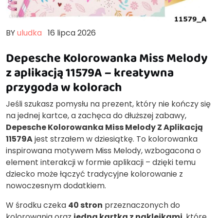
BY
uludka
16 lipca 2026
Depesche Kolorowanka Miss Melody
z aplikacją 11579A – kreatywna
przygoda w kolorach
Jeśli szukasz pomysłu na prezent, który nie kończy się
na jednej kartce, a zachęca do dłuższej zabawy,
Depesche Kolorowanka Miss Melody Z Aplikacją
11579A
jest strzałem w dziesiątkę. To kolorowanka
inspirowana motywem Miss Melody, wzbogacona o
element interakcji w formie aplikacji – dzięki temu
dziecko może łączyć tradycyjne kolorowanie z
nowoczesnym dodatkiem.
W środku czeka
40 stron
przeznaczonych do
kolorowania oraz
jedna kartka z naklejkami
, które