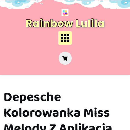
Skip
to
content
Rainbow Lulila
Depesche
Kolorowanka Miss
Melody Z Aplikacją