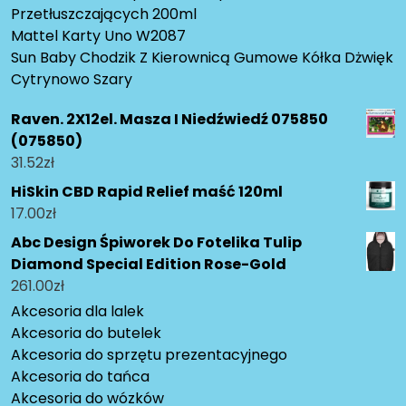
Przetłuszczających 200ml
Mattel Karty Uno W2087
Sun Baby Chodzik Z Kierownicą Gumowe Kółka Dżwięk
Cytrynowo Szary
Raven. 2X12el. Masza I Niedźwiedź 075850
(075850)
31.52
zł
HiSkin CBD Rapid Relief maść 120ml
17.00
zł
Abc Design Śpiworek Do Fotelika Tulip
Diamond Special Edition Rose-Gold
261.00
zł
Akcesoria dla lalek
Akcesoria do butelek
Akcesoria do sprzętu prezentacyjnego
Akcesoria do tańca
Akcesoria do wózków