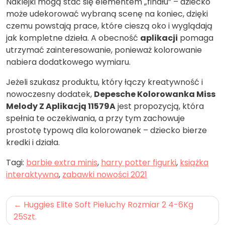
Naklejki mogą stać się elementem „finału” – dziecko
może udekorować wybraną scenę na koniec, dzięki
czemu powstają prace, które cieszą oko i wyglądają
jak kompletne dzieła. A obecność
aplikacji
pomaga
utrzymać zainteresowanie, ponieważ kolorowanie
nabiera dodatkowego wymiaru.
Jeżeli szukasz produktu, który łączy kreatywność i
nowoczesny dodatek,
Depesche Kolorowanka Miss
Melody Z Aplikacją 11579A
jest propozycją, która
spełnia te oczekiwania, a przy tym zachowuje
prostotę typową dla kolorowanek – dziecko bierze
kredki i działa.
Tagi:
barbie extra minis
,
harry potter figurki
,
książka
interaktywna
,
zabawki nowości 2021
Nawigacja
Huggies Elite Soft Pieluchy Rozmiar 2 4-6Kg
wpisu
25Szt.