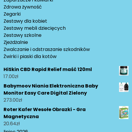
Zdrowa żywność
Zegarki
Zestawy dla kobiet
Zestawy mebli dziecięcych
Zestawy szkolne
Zjeżdżalnie
Zwalczanie i odstraszanie szkodników
Żwirki i piaski dla kotów
HiSkin CBD Rapid Relief maść 120ml
17.00
zł
Babymoov Niania Elektroniczna Baby
Monitor Easy Care Digital Zielony
273.00
zł
Roter Kafer Wesołe Obrazki - Gra
Magnetyczna
20.64
zł
lipiec 2026