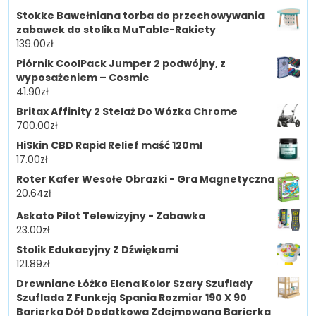
Stokke Bawełniana torba do przechowywania
zabawek do stolika MuTable-Rakiety
139.00
zł
Piórnik CoolPack Jumper 2 podwójny, z
wyposażeniem – Cosmic
41.90
zł
Britax Affinity 2 Stelaż Do Wózka Chrome
700.00
zł
HiSkin CBD Rapid Relief maść 120ml
17.00
zł
Roter Kafer Wesołe Obrazki - Gra Magnetyczna
20.64
zł
Askato Pilot Telewizyjny - Zabawka
23.00
zł
Stolik Edukacyjny Z Dźwiękami
121.89
zł
Drewniane Łóżko Elena Kolor Szary Szuflady
Szuflada Z Funkcją Spania Rozmiar 190 X 90
Barierka Dół Dodatkowa Zdejmowana Barierka