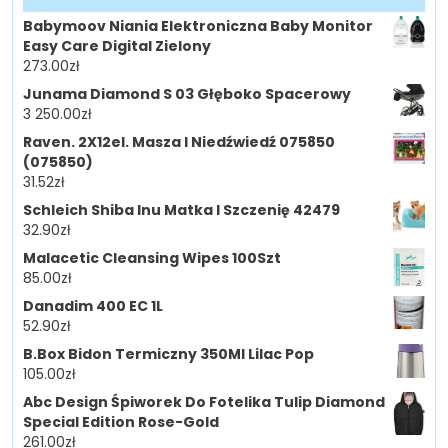
Babymoov Niania Elektroniczna Baby Monitor
Easy Care Digital Zielony
273.00
zł
Junama Diamond S 03 Głęboko Spacerowy
3 250.00
zł
Raven. 2X12el. Masza I Niedźwiedź 075850
(075850)
31.52
zł
Schleich Shiba Inu Matka I Szczenię 42479
32.90
zł
Malacetic Cleansing Wipes 100Szt
85.00
zł
Danadim 400 EC 1L
52.90
zł
B.Box Bidon Termiczny 350Ml Lilac Pop
105.00
zł
Abc Design Śpiworek Do Fotelika Tulip Diamond
Special Edition Rose-Gold
261.00
zł