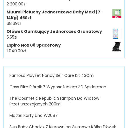
2 200.00
zł
Muumi Pieluchy Jednorazowe Baby Maxi (7-
14Kg) 46Szt
68.69
zł
Ołówek Gumkujący Jednorożec Granatowy
5.55
zł
Espiro Nox 08 Spacerowy
1 049.00
zł
Famosa Playset Nancy Self Care Kit 43Cm
Cass Film Piórnik Z Wyposażeniem 3D Spiderman
The Cosmetic Republic Szampon Do Włosów
Przetłuszczających 200ml
Mattel Karty Uno W2087
Sun Baby Chodzik Z Kierownicą Gumowe Kółka Dżwięk