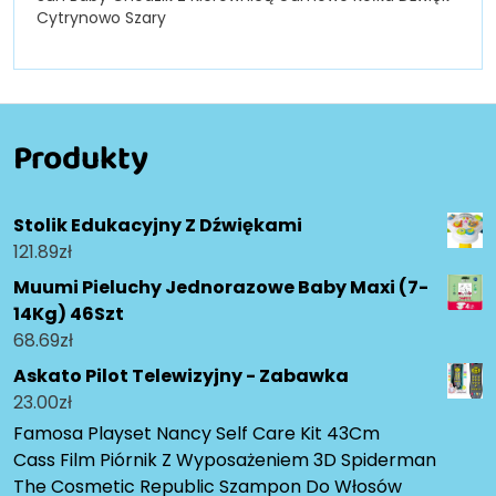
Cytrynowo Szary
Produkty
Stolik Edukacyjny Z Dźwiękami
121.89
zł
Muumi Pieluchy Jednorazowe Baby Maxi (7-
14Kg) 46Szt
68.69
zł
Askato Pilot Telewizyjny - Zabawka
23.00
zł
Famosa Playset Nancy Self Care Kit 43Cm
Cass Film Piórnik Z Wyposażeniem 3D Spiderman
The Cosmetic Republic Szampon Do Włosów