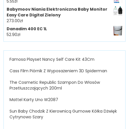
5.55
zł
Babymoov Niania Elektroniczna Baby Monitor
Easy Care Digital Zielony
273.00
zł
Danadim 400 EC 1L
52.90
zł
Famosa Playset Nancy Self Care Kit 43Cm
Cass Film Piórnik Z Wyposażeniem 3D Spiderman
The Cosmetic Republic Szampon Do Włosów
Przetłuszczających 200ml
Mattel Karty Uno W2087
Sun Baby Chodzik Z Kierownicą Gumowe Kółka Dżwięk
Cytrynowo Szary