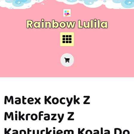
Skip
to
content
Rainbow Lulila
Matex Kocyk Z
Mikrofazy Z
Kapturkiem Koala Do