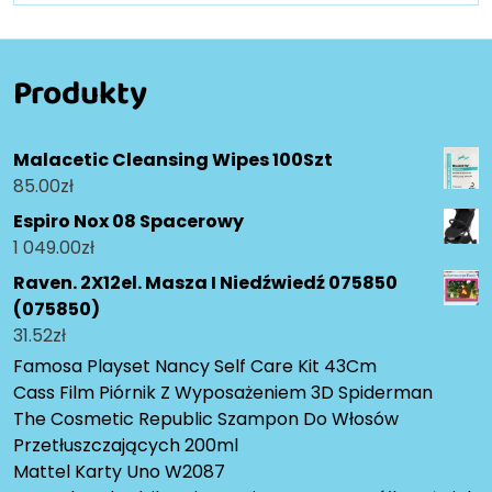
Produkty
Malacetic Cleansing Wipes 100Szt
85.00
zł
Espiro Nox 08 Spacerowy
1 049.00
zł
Raven. 2X12el. Masza I Niedźwiedź 075850
(075850)
31.52
zł
Famosa Playset Nancy Self Care Kit 43Cm
Cass Film Piórnik Z Wyposażeniem 3D Spiderman
The Cosmetic Republic Szampon Do Włosów
Przetłuszczających 200ml
Mattel Karty Uno W2087