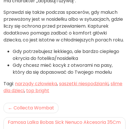
ma charakter „dopasuj i używaj”.
Sprawdzi się także podczas spacerów, gdy maluch
przewożony jest w nosidełku albo w sytuacjach, gdzie
liczy się ochrona przed przewianiem. Kapturek
dodatkowo pomaga zadbać o komfort główki
dziecka, co jest istotne w chłodniejszych porach roku.
Gdy potrzebujesz lekkiego, ale bardzo ciepłego
okrycia do fotelika/nosidełka
Gdy chcesz mieć kocyk z otworami na pasy,
który da się dopasować do Twojego modelu
Tagi:
narządy człowieka
,
saszetki niespodzianki
,
slime
dla dzieci
,
top bright
Nawigacja
Collecta Wombat
wpisu
Famosa Lalka Bobas Sick Nenuco Akcesoria 35Cm