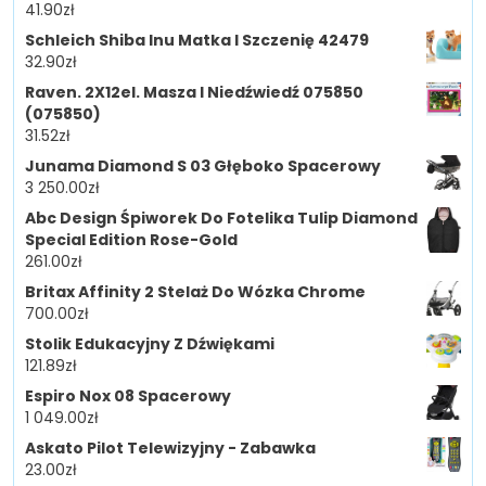
41.90
zł
Schleich Shiba Inu Matka I Szczenię 42479
32.90
zł
Raven. 2X12el. Masza I Niedźwiedź 075850
(075850)
31.52
zł
Junama Diamond S 03 Głęboko Spacerowy
3 250.00
zł
Abc Design Śpiworek Do Fotelika Tulip Diamond
Special Edition Rose-Gold
261.00
zł
Britax Affinity 2 Stelaż Do Wózka Chrome
700.00
zł
Stolik Edukacyjny Z Dźwiękami
121.89
zł
Espiro Nox 08 Spacerowy
1 049.00
zł
Askato Pilot Telewizyjny - Zabawka
23.00
zł