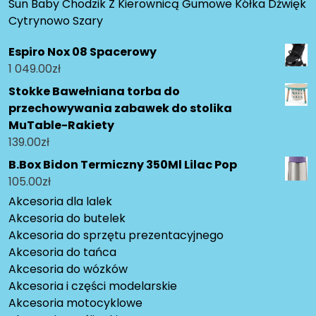
Sun Baby Chodzik Z Kierownicą Gumowe Kółka Dżwięk
Cytrynowo Szary
Espiro Nox 08 Spacerowy
1 049.00
zł
Stokke Bawełniana torba do
przechowywania zabawek do stolika
MuTable-Rakiety
139.00
zł
B.Box Bidon Termiczny 350Ml Lilac Pop
105.00
zł
Akcesoria dla lalek
Akcesoria do butelek
Akcesoria do sprzętu prezentacyjnego
Akcesoria do tańca
Akcesoria do wózków
Akcesoria i części modelarskie
Akcesoria motocyklowe