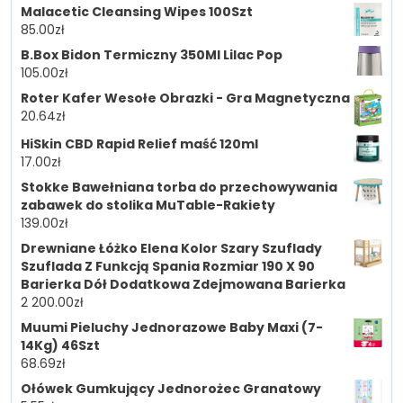
Malacetic Cleansing Wipes 100Szt
85.00
zł
B.Box Bidon Termiczny 350Ml Lilac Pop
105.00
zł
Roter Kafer Wesołe Obrazki - Gra Magnetyczna
20.64
zł
HiSkin CBD Rapid Relief maść 120ml
17.00
zł
Stokke Bawełniana torba do przechowywania
zabawek do stolika MuTable-Rakiety
139.00
zł
Drewniane Łóżko Elena Kolor Szary Szuflady
Szuflada Z Funkcją Spania Rozmiar 190 X 90
Barierka Dół Dodatkowa Zdejmowana Barierka
2 200.00
zł
Muumi Pieluchy Jednorazowe Baby Maxi (7-
14Kg) 46Szt
68.69
zł
Ołówek Gumkujący Jednorożec Granatowy