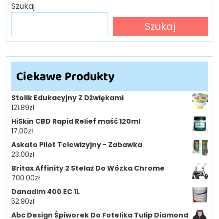
Szukaj
Szukaj
Ciekawe Produkty
Stolik Edukacyjny Z Dźwiękami
121.89
zł
HiSkin CBD Rapid Relief maść 120ml
17.00
zł
Askato Pilot Telewizyjny - Zabawka
23.00
zł
Britax Affinity 2 Stelaż Do Wózka Chrome
700.00
zł
Danadim 400 EC 1L
52.90
zł
Abc Design Śpiworek Do Fotelika Tulip Diamond