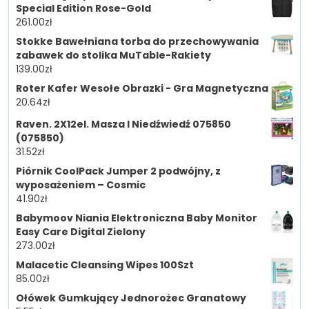
Special Edition Rose-Gold
261.00
zł
Stokke Bawełniana torba do przechowywania
zabawek do stolika MuTable-Rakiety
139.00
zł
Roter Kafer Wesołe Obrazki - Gra Magnetyczna
20.64
zł
Raven. 2X12el. Masza I Niedźwiedź 075850
(075850)
31.52
zł
Piórnik CoolPack Jumper 2 podwójny, z
wyposażeniem – Cosmic
41.90
zł
Babymoov Niania Elektroniczna Baby Monitor
Easy Care Digital Zielony
273.00
zł
Malacetic Cleansing Wipes 100Szt
85.00
zł
Ołówek Gumkujący Jednorożec Granatowy