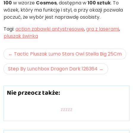
100
w wzorze
Cosmos
, dostępna w
100 sztuk
. To
wózek, który ma funkcję i styl, a przy okazji pozwala
poczuć, że wybór jest naprawdę osobisty.
Tagi:
action zabawki antystresowe
,
gra z laserami
,
pluszak świnka
Nawigacja
Tactic Pluszak Lumo Stars Owl Stella Big 25Cm
wpisu
Step By Lunchbox Dragon Dark 126364
Nie przeocz także:
zzzzz