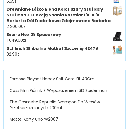
5.55
zł
Drewniane Łóżko Elena Kolor Szary Szuflady
Szuflada Z Funkcją Spania Rozmiar 190 X 90
Barierka Dół Dodatkowa Zdejmowana Barierka
2 200.00
zł
Espiro Nox 08 Spacerowy
1 049.00
zł
Schleich Shiba Inu Matka I Szczenię 42479
32.90
zł
Famosa Playset Nancy Self Care Kit 43Cm
Cass Film Piórnik Z Wyposażeniem 3D Spiderman
The Cosmetic Republic Szampon Do Włosów
Przetłuszczających 200ml
Mattel Karty Uno W2087