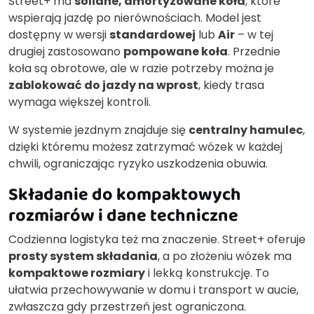
Street+ ma
solidne, amortyzowane koła
, które
wspierają jazdę po nierównościach. Model jest
dostępny w wersji
standardowej
lub
Air
– w tej
drugiej zastosowano
pompowane koła
. Przednie
koła są obrotowe, ale w razie potrzeby można je
zablokować do jazdy na wprost
, kiedy trasa
wymaga większej kontroli.
W systemie jezdnym znajduje się
centralny hamulec
,
dzięki któremu możesz zatrzymać wózek w każdej
chwili, ograniczając ryzyko uszkodzenia obuwia.
Składanie do kompaktowych
rozmiarów i dane techniczne
Codzienna logistyka też ma znaczenie. Street+ oferuje
prosty system składania
, a po złożeniu wózek ma
kompaktowe rozmiary
i lekką konstrukcję. To
ułatwia przechowywanie w domu i transport w aucie,
zwłaszcza gdy przestrzeń jest ograniczona.