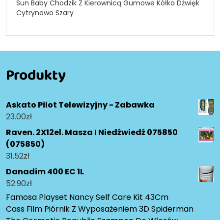
Sun Baby Chodzik Z Kierownicą Gumowe Kółka Dżwięk
Cytrynowo Szary
Produkty
Askato Pilot Telewizyjny - Zabawka
23.00
zł
Raven. 2X12el. Masza I Niedźwiedź 075850
(075850)
31.52
zł
Danadim 400 EC 1L
52.90
zł
Famosa Playset Nancy Self Care Kit 43Cm
Cass Film Piórnik Z Wyposażeniem 3D Spiderman