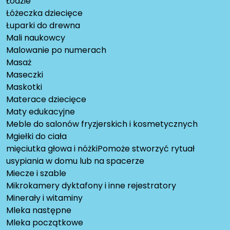
Łodzie
Łóżeczka dziecięce
Łuparki do drewna
Mali naukowcy
Malowanie po numerach
Masaż
Maseczki
Maskotki
Materace dziecięce
Maty edukacyjne
Meble do salonów fryzjerskich i kosmetycznych
Mgiełki do ciała
mięciutka głowa i nóżkiPomoże stworzyć rytuał
usypiania w domu lub na spacerze
Miecze i szable
Mikrokamery dyktafony i inne rejestratory
Minerały i witaminy
Mleka następne
Mleka początkowe