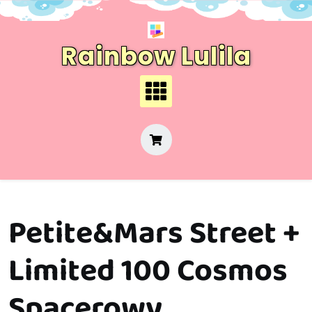
Skip
to
content
Rainbow Lulila
Petite&Mars Street +
Limited 100 Cosmos
Spacerowy