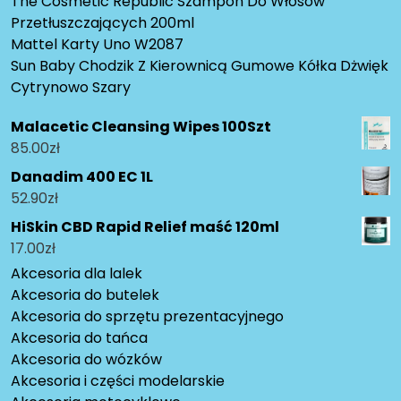
The Cosmetic Republic Szampon Do Włosów
Przetłuszczających 200ml
Mattel Karty Uno W2087
Sun Baby Chodzik Z Kierownicą Gumowe Kółka Dżwięk
Cytrynowo Szary
Malacetic Cleansing Wipes 100Szt
85.00
zł
Danadim 400 EC 1L
52.90
zł
HiSkin CBD Rapid Relief maść 120ml
17.00
zł
Akcesoria dla lalek
Akcesoria do butelek
Akcesoria do sprzętu prezentacyjnego
Akcesoria do tańca
Akcesoria do wózków
Akcesoria i części modelarskie