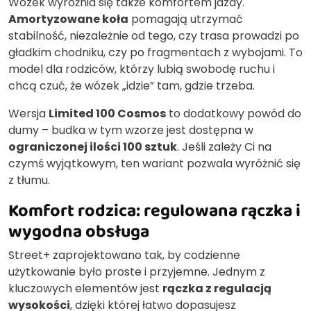
Wózek wyróżnia się także komfortem jazdy.
Amortyzowane koła
pomagają utrzymać
stabilność, niezależnie od tego, czy trasa prowadzi po
gładkim chodniku, czy po fragmentach z wybojami. To
model dla rodziców, którzy lubią swobodę ruchu i
chcą czuć, że wózek „idzie” tam, gdzie trzeba.
Wersja
Limited 100 Cosmos
to dodatkowy powód do
dumy – budka w tym wzorze jest dostępna w
ograniczonej ilości 100 sztuk
. Jeśli zależy Ci na
czymś wyjątkowym, ten wariant pozwala wyróżnić się
z tłumu.
Komfort rodzica: regulowana rączka i
wygodna obsługa
Street+ zaprojektowano tak, by codzienne
użytkowanie było proste i przyjemne. Jednym z
kluczowych elementów jest
rączka z regulacją
wysokości
, dzięki której łatwo dopasujesz