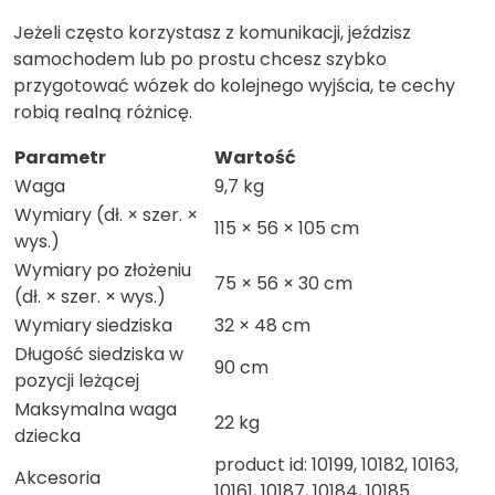
Jeżeli często korzystasz z komunikacji, jeździsz
samochodem lub po prostu chcesz szybko
przygotować wózek do kolejnego wyjścia, te cechy
robią realną różnicę.
Parametr
Wartość
Waga
9,7 kg
Wymiary (dł. × szer. ×
115 × 56 × 105 cm
wys.)
Wymiary po złożeniu
75 × 56 × 30 cm
(dł. × szer. × wys.)
Wymiary siedziska
32 × 48 cm
Długość siedziska w
90 cm
pozycji leżącej
Maksymalna waga
22 kg
dziecka
product id: 10199, 10182, 10163,
Akcesoria
10161, 10187, 10184, 10185