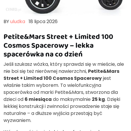
BY
uludka
18 lipca 2026
Petite&Mars Street + Limited 100
Cosmos Spacerowy – lekka
spacerówka na co dzień
Jeśli szukasz wózka, który sprawdzi się w mieście, ale
nie boi się też nierównej nawierzchni,
Petite&Mars
Street + Limited 100 Cosmos Spacerowy
jest
właśnie takim wyborem. To wielofunkcyjna
spacerówka od marki Petite&Mars, stworzona dla
dzieci od
6 miesiąca
do maksymalnie
25 kg
. Dzięki
lekkiej konstrukcji i zwinności prowadzenie staje się
naturalne – a dłuższe wyjścia przestają być
wyzwaniem.