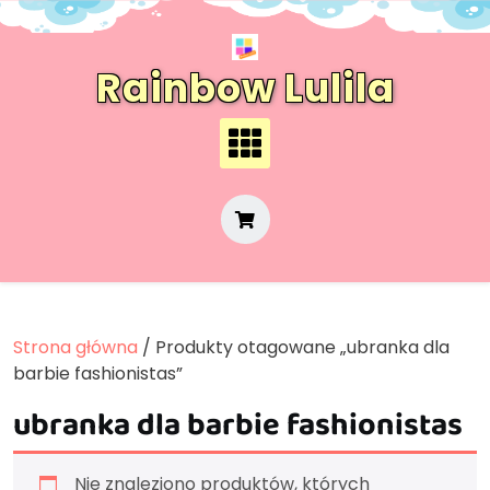
Skip
to
content
Rainbow Lulila
Strona główna
/ Produkty otagowane „ubranka dla
barbie fashionistas”
ubranka dla barbie fashionistas
Nie znaleziono produktów, których