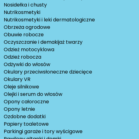
Nosidełka i chusty
Nutrikosmetyki
Nutrikosmetyki i leki dermatologiczne
Obrzeża ogrodowe
Obuwie robocze
Oczyszczanie i demakijaż twarzy
Odzież motocyklowa
Odzież robocza
Odżywki do włosów
Okulary przeciwsłoneczne dziecięce
Okulary VR
Oleje silnikowe
Olejki i serum do włosów
Opony całoroczne
Opony letnie
Ozdobne dodatki
Papiery toaletowe
Parkingi garaże i tory wyścigowe
Pawilony altanki i domki