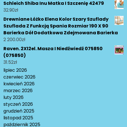
Schleich Shiba Inu Matka I Szczenię 42479
32.90
zł
Drewniane Łóżko Elena Kolor Szary Szuflady
Szuflada Z Funkcją Spania Rozmiar 190 X 90
Barierka Dół Dodatkowa Zdejmowana Barierka
2 200.00
zł
Raven. 2X12el. Masza I Niedźwiedź 075850
(075850)
31.52
zł
lipiec 2026
czerwiec 2026
kwiecień 2026
marzec 2026
luty 2026
styczeń 2026
grudzień 2025
listopad 2025
październik 2025