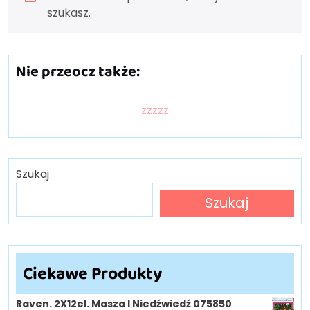
szukasz.
Nie przeocz także:
zzzzz
Szukaj
Szukaj
Ciekawe Produkty
Raven. 2X12el. Masza I Niedźwiedź 075850