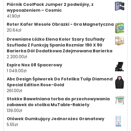
Piórnik CoolPack Jumper 2 podwójny, z
wyposażeniem – Cosmic
41.90
zł
Roter Kafer Wesołe Obrazki - Gra Magnetyczna
20.64
zł
Drewniane Łóżko Elena Kolor Szary Szuflady
Szuflada Z Funkcją Spania Rozmiar 190 X 90
Barierka Dół Dodatkowa Zdejmowana Barierka
2 200.00
zł
Espiro Nox 08 Spacerowy
1 049.00
zł
Abc Design Śpiworek Do Fotelika Tulip Diamond
Special Edition Rose-Gold
261.00
zł
Stokke Bawełniana torba do przechowywania
zabawek do stolika MuTable-Rakiety
139.00
zł
Ołówek Gumkujący Jednorożec Granatowy
5.55
zł