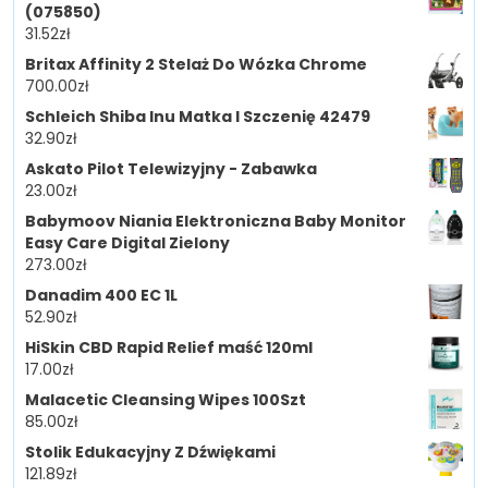
(075850)
31.52
zł
Britax Affinity 2 Stelaż Do Wózka Chrome
700.00
zł
Schleich Shiba Inu Matka I Szczenię 42479
32.90
zł
Askato Pilot Telewizyjny - Zabawka
23.00
zł
Babymoov Niania Elektroniczna Baby Monitor
Easy Care Digital Zielony
273.00
zł
Danadim 400 EC 1L
52.90
zł
HiSkin CBD Rapid Relief maść 120ml
17.00
zł
Malacetic Cleansing Wipes 100Szt
85.00
zł
Stolik Edukacyjny Z Dźwiękami
121.89
zł