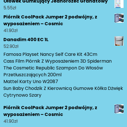
Ołówek Gumkujący Jednorożec Granatowy
5.55
zł
Piórnik CoolPack Jumper 2 podwójny, z
wyposażeniem – Cosmic
41.90
zł
Danadim 400 EC 1L
52.90
zł
Famosa Playset Nancy Self Care Kit 43Cm
Cass Film Piórnik Z Wyposażeniem 3D Spiderman
The Cosmetic Republic Szampon Do Włosów
Przetłuszczających 200ml
Mattel Karty Uno W2087
Sun Baby Chodzik Z Kierownicą Gumowe Kółka Dżwięk
Cytrynowo Szary
Piórnik CoolPack Jumper 2 podwójny, z
wyposażeniem – Cosmic
41.90
zł