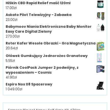
HiSkin CBD Rapid Relief maść 120ml
17.00
zł
Askato Pilot Telewizyjny - Zabawka
23.00
zł
Babymoov Niania Elektroniczna Baby Monitor
Easy Care Digital Zielony
273.00
zł
Roter Kafer Wesołe Obrazki - Gra Magnetyczna
20.64
zł
Ołówek Gumkujący Jednorożec Granatowy
5.55
zł
Piórnik CoolPack Jumper 2 podwójny, z
wyposażeniem – Cosmic
41.90
zł
Espiro Nox 08 Spacerowy
1 049.00
zł