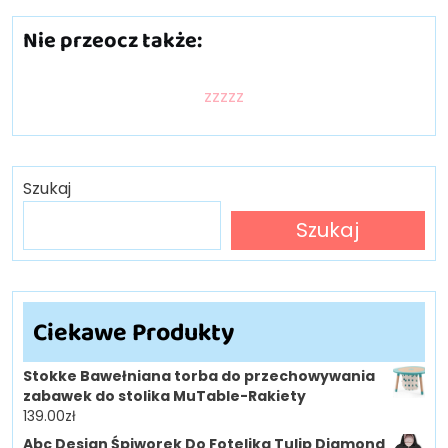
Nie przeocz także:
zzzzz
Szukaj
Szukaj
Ciekawe Produkty
Stokke Bawełniana torba do przechowywania
zabawek do stolika MuTable-Rakiety
139.00
zł
Abc Design Śpiworek Do Fotelika Tulip Diamond