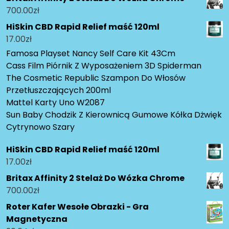
700.00
zł
HiSkin CBD Rapid Relief maść 120ml
17.00
zł
Famosa Playset Nancy Self Care Kit 43Cm
Cass Film Piórnik Z Wyposażeniem 3D Spiderman
The Cosmetic Republic Szampon Do Włosów
Przetłuszczających 200ml
Mattel Karty Uno W2087
Sun Baby Chodzik Z Kierownicą Gumowe Kółka Dżwięk
Cytrynowo Szary
HiSkin CBD Rapid Relief maść 120ml
17.00
zł
Britax Affinity 2 Stelaż Do Wózka Chrome
700.00
zł
Roter Kafer Wesołe Obrazki - Gra
Magnetyczna