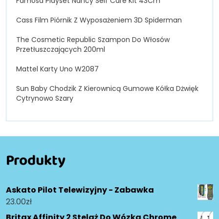
Famosa Playset Nancy Self Care Kit 43Cm
Cass Film Piórnik Z Wyposażeniem 3D Spiderman
The Cosmetic Republic Szampon Do Włosów
Przetłuszczających 200ml
Mattel Karty Uno W2087
Sun Baby Chodzik Z Kierownicą Gumowe Kółka Dżwięk
Cytrynowo Szary
Produkty
Askato Pilot Telewizyjny - Zabawka
23.00
zł
Britax Affinity 2 Stelaż Do Wózka Chrome