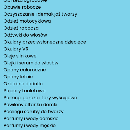
Obrzeża ogrodowe
Obuwie robocze
Oczyszczanie i demakijaż twarzy
Odzież motocyklowa
Odzież robocza
Odżywki do włosów
Okulary przeciwsłoneczne dziecięce
Okulary VR
Oleje silnikowe
Olejki i serum do włosów
Opony całoroczne
Opony letnie
Ozdobne dodatki
Papiery toaletowe
Parkingi garaże i tory wyścigowe
Pawilony altanki i domki
Peelingi i scruby do twarzy
Perfumy i wody damskie
Perfumy i wody męskie