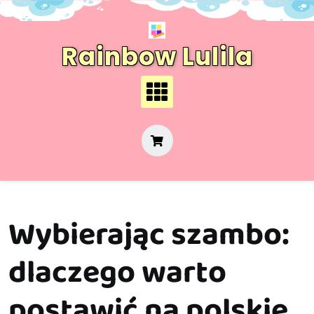
Skip
to
content
Rainbow Lulila
Wybierając szambo:
dlaczego warto
postawić na polskie