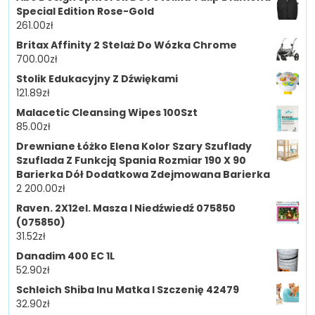
Special Edition Rose-Gold
261.00
zł
Britax Affinity 2 Stelaż Do Wózka Chrome
700.00
zł
Stolik Edukacyjny Z Dźwiękami
121.89
zł
Malacetic Cleansing Wipes 100Szt
85.00
zł
Drewniane Łóżko Elena Kolor Szary Szuflady
Szuflada Z Funkcją Spania Rozmiar 190 X 90
Barierka Dół Dodatkowa Zdejmowana Barierka
2 200.00
zł
Raven. 2X12el. Masza I Niedźwiedź 075850
(075850)
31.52
zł
Danadim 400 EC 1L
52.90
zł
Schleich Shiba Inu Matka I Szczenię 42479
32.90
zł