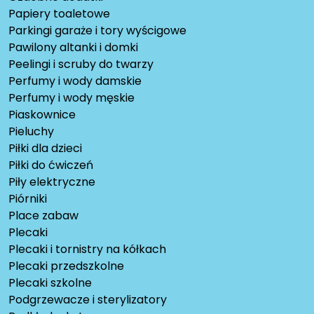
Papiery toaletowe
Parkingi garaże i tory wyścigowe
Pawilony altanki i domki
Peelingi i scruby do twarzy
Perfumy i wody damskie
Perfumy i wody męskie
Piaskownice
Pieluchy
Piłki dla dzieci
Piłki do ćwiczeń
Piły elektryczne
Piórniki
Place zabaw
Plecaki
Plecaki i tornistry na kółkach
Plecaki przedszkolne
Plecaki szkolne
Podgrzewacze i sterylizatory