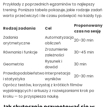
Przykłady z poprzednich egzaminów to najlepszy
trening. Poniższa tabela pokazuje, jakie rodzaje zadań
warto przećwiczyć i ile czasu poświęcić na każdy typ.
Proponowany
Rodzaj zadania
Cel
czas na sesję
Zadania
Automatyzacja
20–30 min
arytmetyczne
obliczeń
Zrozumienie
Równania i funkcje
30–45 min
zależności
Rysunek i
Geometria
30 min
dowód
Prawdopodobieństwo
Interpretacja
20–30 min
i statystyka
wyników
Oprócz testów, korzystaj z krótkich filmów
wyjaśniających i arkuszy z rozwiązaniami krok po
kroku — to przyspiesza naukę.
Jak skutecznie przygotować się w