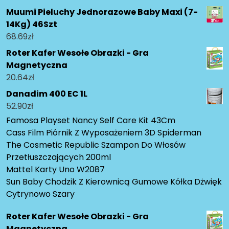
Muumi Pieluchy Jednorazowe Baby Maxi (7-
14Kg) 46Szt
68.69
zł
Roter Kafer Wesołe Obrazki - Gra
Magnetyczna
20.64
zł
Danadim 400 EC 1L
52.90
zł
Famosa Playset Nancy Self Care Kit 43Cm
Cass Film Piórnik Z Wyposażeniem 3D Spiderman
The Cosmetic Republic Szampon Do Włosów
Przetłuszczających 200ml
Mattel Karty Uno W2087
Sun Baby Chodzik Z Kierownicą Gumowe Kółka Dżwięk
Cytrynowo Szary
Roter Kafer Wesołe Obrazki - Gra
Magnetyczna