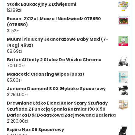
Stolik Edukacyjny Z Dźwiękami
121.89
zł
Raven. 2X12el. Masza I Niedźwiedź 075850
(075850)
31.52
zł
Muumi Pieluchy Jednorazowe Baby Maxi (7-
14Kg) 46Szt
68.69
zł
Britax Affinity 2 Stelaż Do Wózka Chrome
700.00
zł
Malacetic Cleansing Wipes 100Szt
85.00
zł
Junama Diamond S 03 Głęboko Spacerowy
3 250.00
zł
Drewniane Łóżko Elena Kolor Szary Szuflady
Szuflada Z Funkcją Spania Rozmiar 190 X 90
Barierka Dół Dodatkowa Zdejmowana Barierka
2 200.00
zł
Espiro Nox 08 Spacerowy