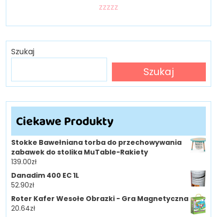
zzzzz
Szukaj
Szukaj
Ciekawe Produkty
Stokke Bawełniana torba do przechowywania
zabawek do stolika MuTable-Rakiety
139.00
zł
Danadim 400 EC 1L
52.90
zł
Roter Kafer Wesołe Obrazki - Gra Magnetyczna
20.64
zł