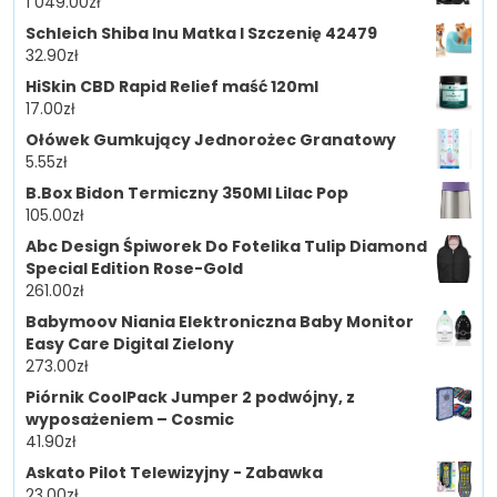
1 049.00
zł
Schleich Shiba Inu Matka I Szczenię 42479
32.90
zł
HiSkin CBD Rapid Relief maść 120ml
17.00
zł
Ołówek Gumkujący Jednorożec Granatowy
5.55
zł
B.Box Bidon Termiczny 350Ml Lilac Pop
105.00
zł
Abc Design Śpiworek Do Fotelika Tulip Diamond
Special Edition Rose-Gold
261.00
zł
Babymoov Niania Elektroniczna Baby Monitor
Easy Care Digital Zielony
273.00
zł
Piórnik CoolPack Jumper 2 podwójny, z
wyposażeniem – Cosmic
41.90
zł
Askato Pilot Telewizyjny - Zabawka
23.00
zł