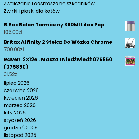
Zwalczanie i odstraszanie szkodników
Żwirki i piaski dla kotów
B.Box Bidon Termiczny 350Ml Lilac Pop
105.00
zł
Britax Affinity 2 Stelaż Do Wózka Chrome
700.00
zł
Raven. 2X12el. Masza I Niedźwiedź 075850
(075850)
31.52
zł
lipiec 2026
czerwiec 2026
kwiecień 2026
marzec 2026
luty 2026
styczeń 2026
grudzień 2025
listopad 2025