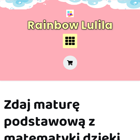
Skip
to
content
Rainbow Lulila
Zdaj maturę
podstawową z
matematyki dzięki