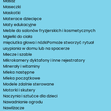
Masaż
Maseczki
Maskotki
Materace dziecięce
Maty edukacyjne
Meble do salonów fryzjerskich i kosmetycznych
Mgiełki do ciała
mięciutka głowa i nóżkiPomoże stworzyć rytuał
usypiania w domu lub na spacerze
Miecze i szable
Mikrokamery dyktafony i inne rejestratory
Minerały i witaminy
Mleka następne
Mleka początkowe
Modele zdalnie sterowane
Motorki i skutery
Naczynia i sztućce dla dzieci
Nawadnianie ogrodu
Nawilżacze