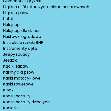
Grzechotki i gryzaki
Higiena osób starszych i niepełnosprawnych
Higiena psów
hotel
Hulajnogi
Hulajnogi dla dzieci
Huśtawki ogrodowe
Instrukcje i znaki BHP
Instrumenty dęte
Jeepy i quady
Jeździki
Kąciki zabaw
Karmy dla psów
Kaski motocyklowe
Kaski rowerowe
Klocki
Koce i narzuty
Koce i narzuty dziecięce
Kociołki