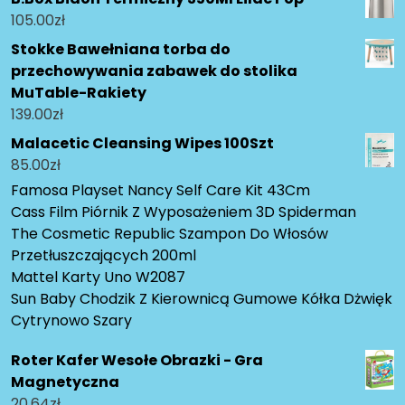
105.00
zł
Stokke Bawełniana torba do
przechowywania zabawek do stolika
MuTable-Rakiety
139.00
zł
Malacetic Cleansing Wipes 100Szt
85.00
zł
Famosa Playset Nancy Self Care Kit 43Cm
Cass Film Piórnik Z Wyposażeniem 3D Spiderman
The Cosmetic Republic Szampon Do Włosów
Przetłuszczających 200ml
Mattel Karty Uno W2087
Sun Baby Chodzik Z Kierownicą Gumowe Kółka Dżwięk
Cytrynowo Szary
Roter Kafer Wesołe Obrazki - Gra
Magnetyczna
20.64
zł