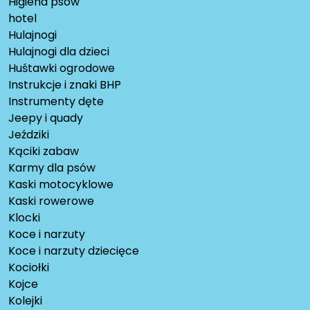
Higiena psów
hotel
Hulajnogi
Hulajnogi dla dzieci
Huśtawki ogrodowe
Instrukcje i znaki BHP
Instrumenty dęte
Jeepy i quady
Jeździki
Kąciki zabaw
Karmy dla psów
Kaski motocyklowe
Kaski rowerowe
Klocki
Koce i narzuty
Koce i narzuty dziecięce
Kociołki
Kojce
Kolejki