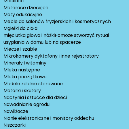
Maskotki
Materace dziecięce
Maty edukacyjne
Meble do salonów fryzjerskich i kosmetycznych
Mgiełki do ciała
mięciutka głowa i nóżkiPomoże stworzyć rytuał
usypiania w domu lub na spacerze
Miecze i szable
Mikrokamery dyktafony i inne rejestratory
Minerały i witaminy
Mleka następne
Mleka początkowe
Modele zdalnie sterowane
Motorki i skutery
Naczynia i sztućce dla dzieci
Nawadnianie ogrodu
Nawilżacze
Nianie elektroniczne i monitory oddechu
Niszczarki