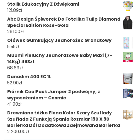
Stolik Edukacyjny Z Dźwiękami
121.89
zł
Abc Design Śpiworek Do Fotelika Tulip Diamond
Special Edition Rose-Gold
261.00
zł
Ołówek Gumkujący Jednorożec Granatowy
5.55
zł
Muumi Pieluchy Jednorazowe Baby Maxi (7-
14Kg) 46Szt
68.69
zł
Danadim 400 EC 1L
52.90
zł
Piórnik CoolPack Jumper 2 podwójny, z
wyposażeniem – Cosmic
41.90
zł
Drewniane Łóżko Elena Kolor Szary Szuflady
Szuflada Z Funkcją Spania Rozmiar 190 X 90
Barierka Dół Dodatkowa Zdejmowana Barierka
2 200.00
zł