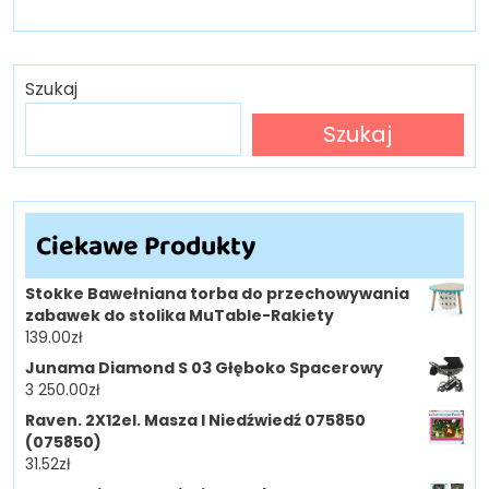
Szukaj
Szukaj
Ciekawe Produkty
Stokke Bawełniana torba do przechowywania
zabawek do stolika MuTable-Rakiety
139.00
zł
Junama Diamond S 03 Głęboko Spacerowy
3 250.00
zł
Raven. 2X12el. Masza I Niedźwiedź 075850
(075850)
31.52
zł