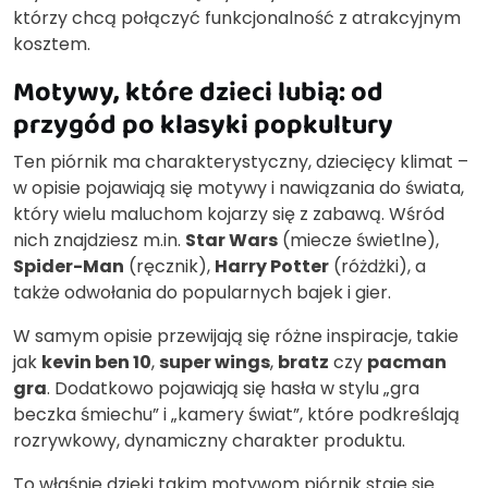
którzy chcą połączyć funkcjonalność z atrakcyjnym
kosztem.
Motywy, które dzieci lubią: od
przygód po klasyki popkultury
Ten piórnik ma charakterystyczny, dziecięcy klimat –
w opisie pojawiają się motywy i nawiązania do świata,
który wielu maluchom kojarzy się z zabawą. Wśród
nich znajdziesz m.in.
Star Wars
(miecze świetlne),
Spider-Man
(ręcznik),
Harry Potter
(różdżki), a
także odwołania do popularnych bajek i gier.
W samym opisie przewijają się różne inspiracje, takie
jak
kevin ben 10
,
super wings
,
bratz
czy
pacman
gra
. Dodatkowo pojawiają się hasła w stylu „gra
beczka śmiechu” i „kamery świat”, które podkreślają
rozrywkowy, dynamiczny charakter produktu.
To właśnie dzięki takim motywom piórnik staje się