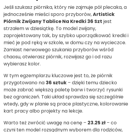
Jeśli szukasz piórnika, który nie zajmuje pół plecaka, a
jednocześnie mieści sporo przyborów,
Artistick
Piórnik Zwijany Tablice Na Kredki 36 Szt
jest
strzałem w dziesiątkę. To model zwijany,
zaprojektowany tak, by szybko uporządkować kredki i
mieć je pod ręką w szkole, w domu czy na wycieczce.
Zamiast nerwowego szukania przyborów wśród
chaosu, otwierasz piórnik, rozwijasz go i od razu
wybierasz kolor.
W tym egzemplarzu kluczowe jest to, że piórnik
przygotowano na
36 sztuk
– dzięki temu dziecko
może zabrać większą paletę barw i tworzyć rysunki
bez ograniczeń. Taki układ sprawdza się szczególnie
wtedy, gdy w planie są prace plastyczne, kolorowanie
kart pracy albo projekty na lekcje.
Warto też zwrócić uwagę na cenę –
23.25 zł
– co
czyni ten model rozsądnym wyborem dla rodziców,