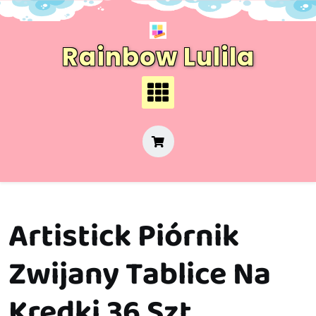
Skip
to
content
Rainbow Lulila
Artistick Piórnik
Zwijany Tablice Na
Kredki 36 Szt