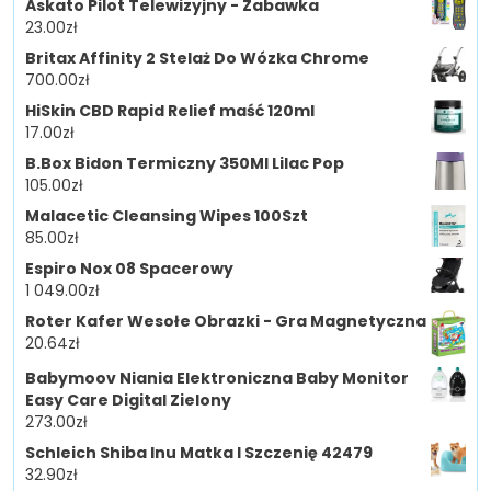
Askato Pilot Telewizyjny - Zabawka
23.00
zł
Britax Affinity 2 Stelaż Do Wózka Chrome
700.00
zł
HiSkin CBD Rapid Relief maść 120ml
17.00
zł
B.Box Bidon Termiczny 350Ml Lilac Pop
105.00
zł
Malacetic Cleansing Wipes 100Szt
85.00
zł
Espiro Nox 08 Spacerowy
1 049.00
zł
Roter Kafer Wesołe Obrazki - Gra Magnetyczna
20.64
zł
Babymoov Niania Elektroniczna Baby Monitor
Easy Care Digital Zielony
273.00
zł
Schleich Shiba Inu Matka I Szczenię 42479
32.90
zł