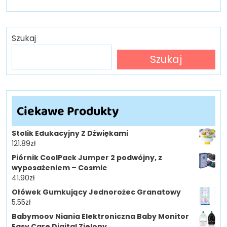
Szukaj
Szukaj
Ciekawe Produkty
Stolik Edukacyjny Z Dźwiękami
121.89
zł
Piórnik CoolPack Jumper 2 podwójny, z
wyposażeniem – Cosmic
41.90
zł
Ołówek Gumkujący Jednorożec Granatowy
5.55
zł
Babymoov Niania Elektroniczna Baby Monitor
Easy Care Digital Zielony