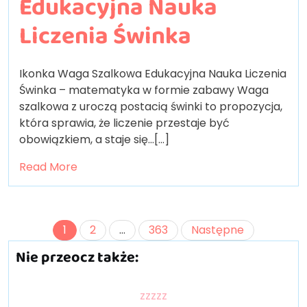
Edukacyjna Nauka
Liczenia Świnka
Ikonka Waga Szalkowa Edukacyjna Nauka Liczenia
Świnka – matematyka w formie zabawy Waga
szalkowa z uroczą postacią świnki to propozycja,
która sprawia, że liczenie przestaje być
obowiązkiem, a staje się…[...]
Read More
Stronicowanie
1
2
…
363
Następne
wpisów
Nie przeocz także:
zzzzz