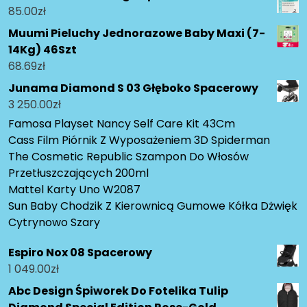
85.00
zł
Muumi Pieluchy Jednorazowe Baby Maxi (7-
14Kg) 46Szt
68.69
zł
Junama Diamond S 03 Głęboko Spacerowy
3 250.00
zł
Famosa Playset Nancy Self Care Kit 43Cm
Cass Film Piórnik Z Wyposażeniem 3D Spiderman
The Cosmetic Republic Szampon Do Włosów
Przetłuszczających 200ml
Mattel Karty Uno W2087
Sun Baby Chodzik Z Kierownicą Gumowe Kółka Dżwięk
Cytrynowo Szary
Espiro Nox 08 Spacerowy
1 049.00
zł
Abc Design Śpiworek Do Fotelika Tulip