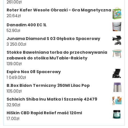
261.00
zł
Roter Kafer Wesołe Obrazki - Gra Magnetyczna
20.64
zł
Danadim 400 EC 1L
52.90
zł
Junama Diamond S 03 Głęboko Spacerowy
3 250.00
zł
Stokke Bawełniana torba do przechowywania
zabawek do stolika MuTable-Rakiety
139.00
zł
Espiro Nox 08 Spacerowy
1 049.00
zł
B.Box Bidon Termiczny 350Ml Lilac Pop
105.00
zł
Schleich Shiba Inu Matka I Szczenię 42479
32.90
zł
HiSkin CBD Rapid Relief maść 120ml
17.00
zł