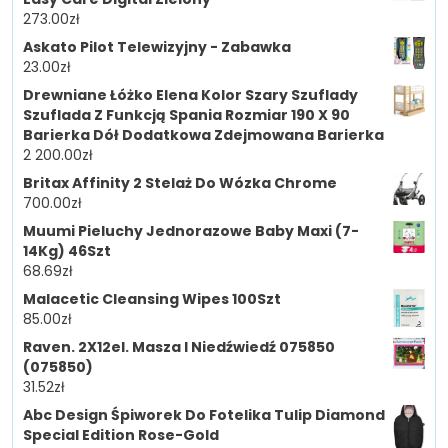
273.00
zł
Askato Pilot Telewizyjny - Zabawka
23.00
zł
Drewniane Łóżko Elena Kolor Szary Szuflady
Szuflada Z Funkcją Spania Rozmiar 190 X 90
Barierka Dół Dodatkowa Zdejmowana Barierka
2 200.00
zł
Britax Affinity 2 Stelaż Do Wózka Chrome
700.00
zł
Muumi Pieluchy Jednorazowe Baby Maxi (7-
14Kg) 46Szt
68.69
zł
Malacetic Cleansing Wipes 100Szt
85.00
zł
Raven. 2X12el. Masza I Niedźwiedź 075850
(075850)
31.52
zł
Abc Design Śpiworek Do Fotelika Tulip Diamond
Special Edition Rose-Gold