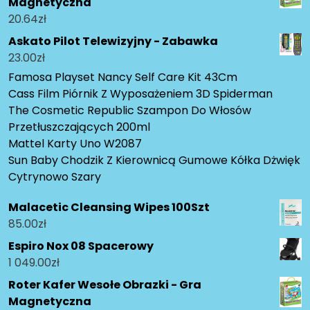
Magnetyczna
20.64
zł
Askato Pilot Telewizyjny - Zabawka
23.00
zł
Famosa Playset Nancy Self Care Kit 43Cm
Cass Film Piórnik Z Wyposażeniem 3D Spiderman
The Cosmetic Republic Szampon Do Włosów
Przetłuszczających 200ml
Mattel Karty Uno W2087
Sun Baby Chodzik Z Kierownicą Gumowe Kółka Dżwięk
Cytrynowo Szary
Malacetic Cleansing Wipes 100Szt
85.00
zł
Espiro Nox 08 Spacerowy
1 049.00
zł
Roter Kafer Wesołe Obrazki - Gra
Magnetyczna