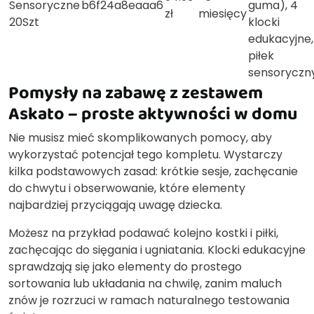
Sensoryczne
b6f24a8eaaa6
guma), 4
zł
miesięcy
20Szt
klocki
edukacyjne,
piłek
sensoryczn
Pomysły na zabawę z zestawem
Askato – proste aktywności w domu
Nie musisz mieć skomplikowanych pomocy, aby
wykorzystać potencjał tego kompletu. Wystarczy
kilka podstawowych zasad: krótkie sesje, zachęcanie
do chwytu i obserwowanie, które elementy
najbardziej przyciągają uwagę dziecka.
Możesz na przykład podawać kolejno kostki i piłki,
zachęcając do sięgania i ugniatania. Klocki edukacyjne
sprawdzają się jako elementy do prostego
sortowania lub układania na chwilę, zanim maluch
znów je rozrzuci w ramach naturalnego testowania