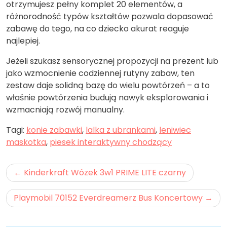
otrzymujesz pełny komplet 20 elementów, a
różnorodność typów kształtów pozwala dopasować
zabawę do tego, na co dziecko akurat reaguje
najlepiej.
Jeżeli szukasz sensorycznej propozycji na prezent lub
jako wzmocnienie codziennej rutyny zabaw, ten
zestaw daje solidną bazę do wielu powtórzeń – a to
właśnie powtórzenia budują nawyk eksplorowania i
wzmacniają rozwój manualny.
Tagi:
konie zabawki
,
lalka z ubrankami
,
leniwiec
maskotka
,
piesek interaktywny chodzący
Nawigacja
Kinderkraft Wózek 3w1 PRIME LITE czarny
wpisu
Playmobil 70152 Everdreamerz Bus Koncertowy