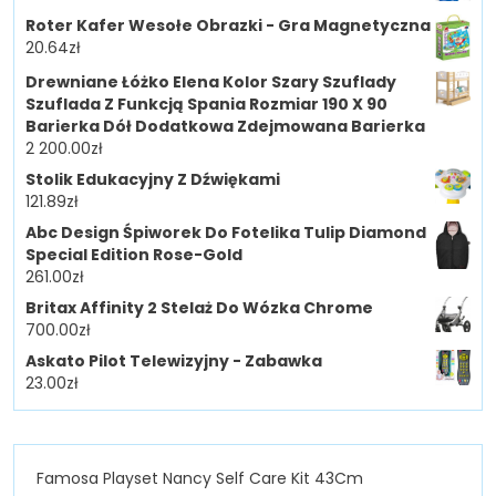
Roter Kafer Wesołe Obrazki - Gra Magnetyczna
20.64
zł
Drewniane Łóżko Elena Kolor Szary Szuflady
Szuflada Z Funkcją Spania Rozmiar 190 X 90
Barierka Dół Dodatkowa Zdejmowana Barierka
2 200.00
zł
Stolik Edukacyjny Z Dźwiękami
121.89
zł
Abc Design Śpiworek Do Fotelika Tulip Diamond
Special Edition Rose-Gold
261.00
zł
Britax Affinity 2 Stelaż Do Wózka Chrome
700.00
zł
Askato Pilot Telewizyjny - Zabawka
23.00
zł
Famosa Playset Nancy Self Care Kit 43Cm