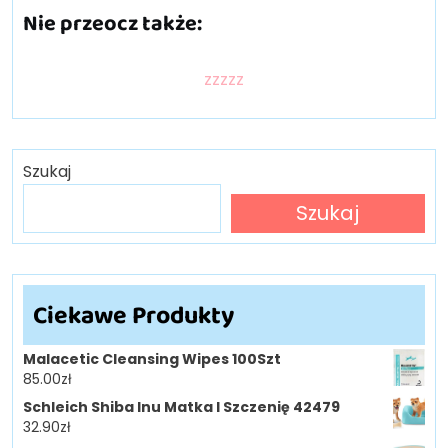
Nie przeocz także:
zzzzz
Szukaj
Szukaj
Ciekawe Produkty
Malacetic Cleansing Wipes 100Szt
85.00
zł
Schleich Shiba Inu Matka I Szczenię 42479
32.90
zł