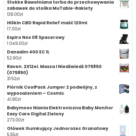
Stokke Bawełniana torba do przechowywania
zabawek do stolika MuTable-Rakiety
139.00
zł
HiSkin CBD Rapid Relief maść 120ml
17.00
zł
Espiro Nox 08 Spacerowy
1 049.00
zł
Danadim 400 EC 1L
52.90
zł
Raven. 2X12el. Masza I Niedźwiedź 075850
(075850)
31.52
zł
Piórnik CoolPack Jumper 2 podwójny, z
wyposażeniem – Cosmic
41.90
zł
Babymoov Niania Elektroniczna Baby Monitor
Easy Care Digital Zielony
273.00
zł
Ołówek Gumkujący Jednorożec Granatowy
5.55
zł