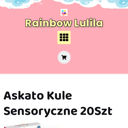
Skip
to
content
Rainbow Lulila
Askato Kule
Sensoryczne 20Szt