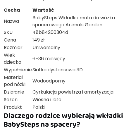
Cecha
Wartość
BabySteps Wkładka mata do wózka
Nazwa
spacerowego Animals Garden
SKU
48b84200304d
Cena
149 zł
Rozmiar
Uniwersalny
Wiek
6–36 miesięcy
dziecka
Wypełnienie
Siatka dystansowa 3D
Materiał
Wodoodporny
pod nóżki
Działanie
Cyrkulacja powietrza i amortyzacja
Sezon
Wiosna i lato
Produkt
Polski
Dlaczego rodzice wybierają wkładki
BabySteps na spacery?