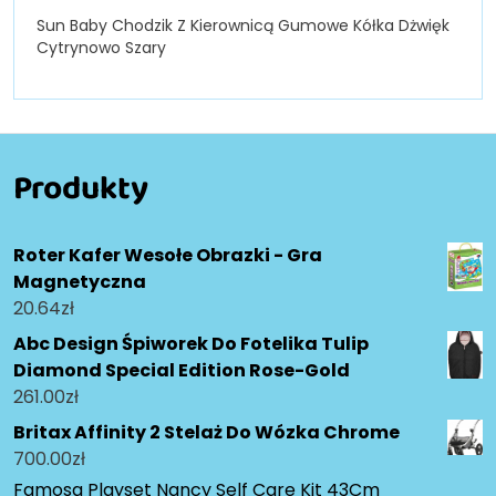
Sun Baby Chodzik Z Kierownicą Gumowe Kółka Dżwięk
Cytrynowo Szary
Produkty
Roter Kafer Wesołe Obrazki - Gra
Magnetyczna
20.64
zł
Abc Design Śpiworek Do Fotelika Tulip
Diamond Special Edition Rose-Gold
261.00
zł
Britax Affinity 2 Stelaż Do Wózka Chrome
700.00
zł
Famosa Playset Nancy Self Care Kit 43Cm