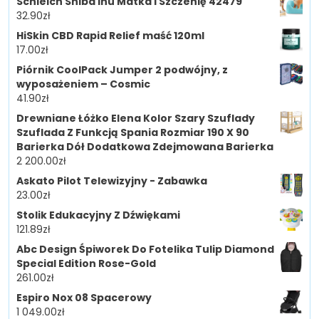
Schleich Shiba Inu Matka I Szczenię 42479
32.90
zł
HiSkin CBD Rapid Relief maść 120ml
17.00
zł
Piórnik CoolPack Jumper 2 podwójny, z
wyposażeniem – Cosmic
41.90
zł
Drewniane Łóżko Elena Kolor Szary Szuflady
Szuflada Z Funkcją Spania Rozmiar 190 X 90
Barierka Dół Dodatkowa Zdejmowana Barierka
2 200.00
zł
Askato Pilot Telewizyjny - Zabawka
23.00
zł
Stolik Edukacyjny Z Dźwiękami
121.89
zł
Abc Design Śpiworek Do Fotelika Tulip Diamond
Special Edition Rose-Gold
261.00
zł
Espiro Nox 08 Spacerowy
1 049.00
zł