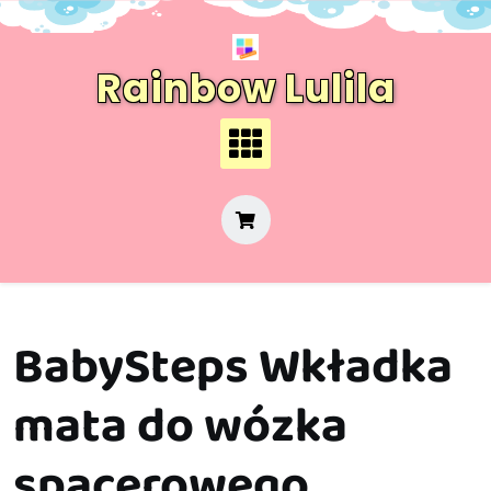
Skip
to
content
Rainbow Lulila
BabySteps Wkładka
mata do wózka
spacerowego