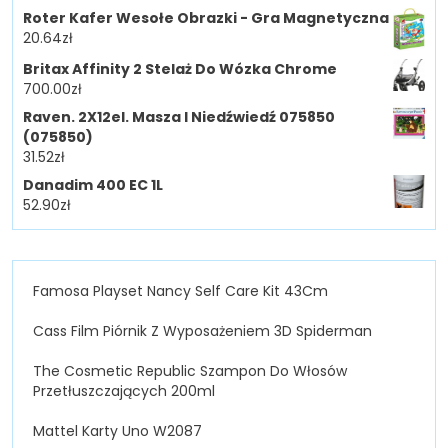
Roter Kafer Wesołe Obrazki - Gra Magnetyczna
20.64
zł
Britax Affinity 2 Stelaż Do Wózka Chrome
700.00
zł
Raven. 2X12el. Masza I Niedźwiedź 075850
(075850)
31.52
zł
Danadim 400 EC 1L
52.90
zł
Famosa Playset Nancy Self Care Kit 43Cm
Cass Film Piórnik Z Wyposażeniem 3D Spiderman
The Cosmetic Republic Szampon Do Włosów
Przetłuszczających 200ml
Mattel Karty Uno W2087