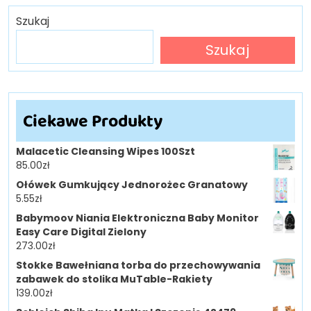
Szukaj
Szukaj
Ciekawe Produkty
Malacetic Cleansing Wipes 100Szt
85.00
zł
Ołówek Gumkujący Jednorożec Granatowy
5.55
zł
Babymoov Niania Elektroniczna Baby Monitor
Easy Care Digital Zielony
273.00
zł
Stokke Bawełniana torba do przechowywania
zabawek do stolika MuTable-Rakiety
139.00
zł