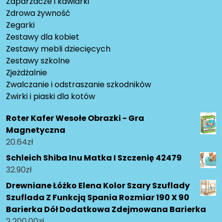
Zaparzacze i kawiarki
Zdrowa żywność
Zegarki
Zestawy dla kobiet
Zestawy mebli dziecięcych
Zestawy szkolne
Zjeżdżalnie
Zwalczanie i odstraszanie szkodników
Żwirki i piaski dla kotów
Roter Kafer Wesołe Obrazki - Gra
Magnetyczna
20.64
zł
Schleich Shiba Inu Matka I Szczenię 42479
32.90
zł
Drewniane Łóżko Elena Kolor Szary Szuflady
Szuflada Z Funkcją Spania Rozmiar 190 X 90
Barierka Dół Dodatkowa Zdejmowana Barierka
2 200.00
zł