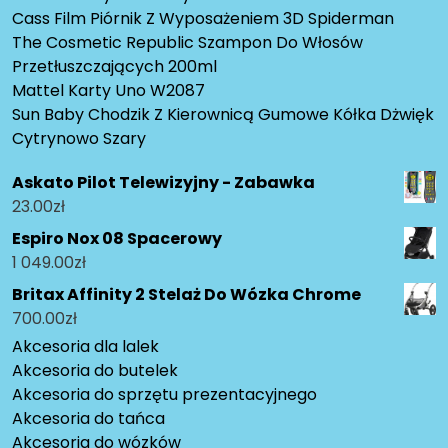
Cass Film Piórnik Z Wyposażeniem 3D Spiderman
The Cosmetic Republic Szampon Do Włosów
Przetłuszczających 200ml
Mattel Karty Uno W2087
Sun Baby Chodzik Z Kierownicą Gumowe Kółka Dżwięk
Cytrynowo Szary
Askato Pilot Telewizyjny - Zabawka
23.00
zł
Espiro Nox 08 Spacerowy
1 049.00
zł
Britax Affinity 2 Stelaż Do Wózka Chrome
700.00
zł
Akcesoria dla lalek
Akcesoria do butelek
Akcesoria do sprzętu prezentacyjnego
Akcesoria do tańca
Akcesoria do wózków