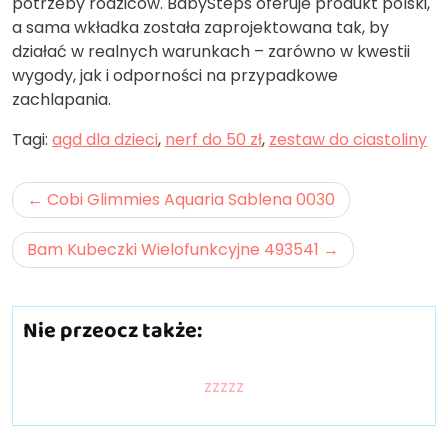
potrzeby rodziców. BabySteps oferuje produkt polski,
a sama wkładka została zaprojektowana tak, by
działać w realnych warunkach – zarówno w kwestii
wygody, jak i odporności na przypadkowe
zachlapania.
Tagi:
agd dla dzieci
,
nerf do 50 zł
,
zestaw do ciastoliny
Nawigacja
Cobi Glimmies Aquaria Sablena 0030
wpisu
Bam Kubeczki Wielofunkcyjne 493541
Nie przeocz także:
zzzzz