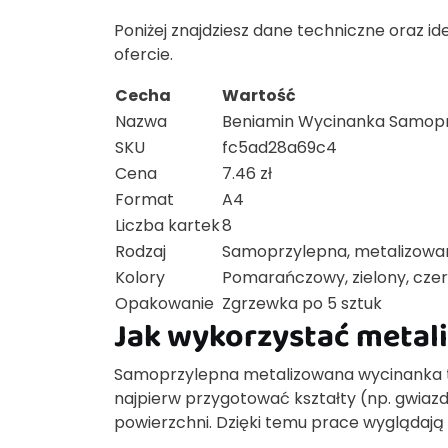
Poniżej znajdziesz dane techniczne oraz i
ofercie.
Cecha
Wartość
Nazwa
Beniamin Wycinanka Samopr
SKU
fc5ad28a69c4
Cena
7.46 zł
Format
A4
Liczba kartek
8
Rodzaj
Samoprzylepna, metalizowa
Kolory
Pomarańczowy, zielony, czerwo
Opakowanie
Zgrzewka po 5 sztuk
Jak wykorzystać metal
Samoprzylepna metalizowana wycinanka t
najpierw przygotować kształty (np. gwiaz
powierzchni. Dzięki temu prace wyglądają 