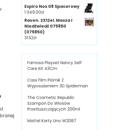
Espiro Nox 08 Spacerowy
w
1 049.00
zł
Raven. 2X12el. Masza I
Niedźwiedź 075850
(075850)
31.52
zł
Famosa Playset Nancy Self
Care Kit 43Cm
Cass Film Piórnik Z
Wyposażeniem 3D Spiderman
?
The Cosmetic Republic
Szampon Do Włosów
sz
Przetłuszczających 200ml
ybranej
Mattel Karty Uno W2087