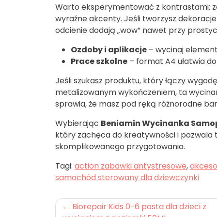
Warto eksperymentować z kontrastami: zes
wyraźne akcenty. Jeśli tworzysz dekoracj
odcienie dodają „wow” nawet przy prostyc
Ozdoby i aplikacje
– wycinaj element
Prace szkolne
– format A4 ułatwia do
Jeśli szukasz produktu, który łączy wyg
metalizowanym wykończeniem, ta wycinan
sprawia, że masz pod ręką różnorodne barw
Wybierając
Beniamin Wycinanka Samop
który zachęca do kreatywności i pozwala
skomplikowanego przygotowania.
Tagi:
action zabawki antystresowe
,
akceso
samochód sterowany dla dziewczynki
Nawigacja
Biorepair Kids 0-6 pasta dla dzieci z