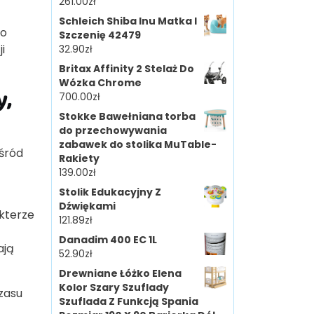
261.00
zł
Schleich Shiba Inu Matka I
po
Szczenię 42479
i
32.90
zł
Britax Affinity 2 Stelaż Do
Wózka Chrome
y,
700.00
zł
Stokke Bawełniana torba
do przechowywania
zabawek do stolika MuTable-
śród
Rakiety
139.00
zł
Stolik Edukacyjny Z
Dźwiękami
kterze
121.89
zł
Danadim 400 EC 1L
ają
52.90
zł
Drewniane Łóżko Elena
Kolor Szary Szuflady
zasu
Szuflada Z Funkcją Spania