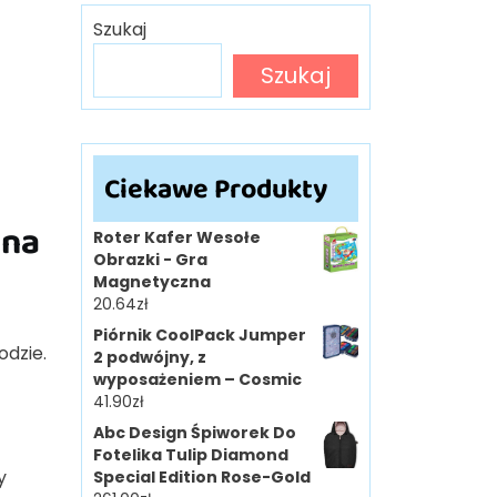
Szukaj
Szukaj
Ciekawe Produkty
wna
Roter Kafer Wesołe
Obrazki - Gra
Magnetyczna
20.64
zł
Piórnik CoolPack Jumper
odzie.
2 podwójny, z
wyposażeniem – Cosmic
41.90
zł
Abc Design Śpiworek Do
Fotelika Tulip Diamond
y
Special Edition Rose-Gold