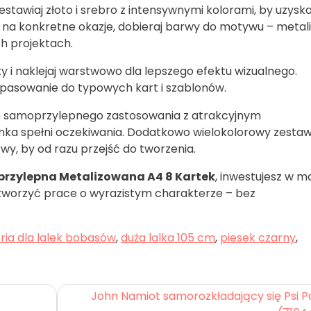
tawiaj złoto i srebro z intensywnymi kolorami, by uzysk
e na konkretne okazje, dobieraj barwy do motywu – metal
h projektach.
y i naklejaj warstwowo dla lepszego efektu wizualnego.
pasowanie do typowych kart i szablonów.
odę samoprzylepnego zastosowania z atrakcyjnym
ka spełni oczekiwania. Dodatkowo wielokolorowy zesta
y, by od razu przejść do tworzenia.
rzylepna Metalizowana A4 8 Kartek
, inwestujesz w ma
 tworzyć prace o wyrazistym charakterze – bez
ria dla lalek bobasów
,
duża lalka 105 cm
,
piesek czarny
,
John Namiot samorozkładający się Psi P