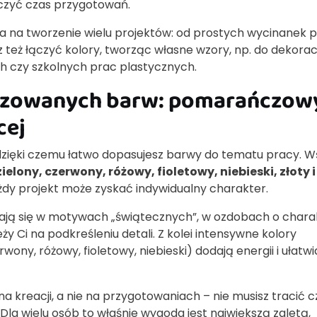
iczyć czas przygotowań.
la na tworzenie wielu projektów: od prostych wycinanek 
eż łączyć kolory, tworząc własne wzory, np. do dekoracj
ch czy szkolnych prac plastycznych.
lizowanych barw: pomarańczow
cej
 dzięki czemu łatwo dopasujesz barwy do tematu pracy. W
lony, czerwony, różowy, fioletowy, niebieski, złoty i
żdy projekt może zyskać indywidualny charakter.
dzają się w motywach „świątecznych”, w ozdobach o chara
y Ci na podkreśleniu detali. Z kolei intensywne kolory
y, różowy, fioletowy, niebieski) dodają energii i ułatwi
 kreacji, a nie na przygotowaniach – nie musisz tracić c
la wielu osób to właśnie wygoda jest największą zaletą,