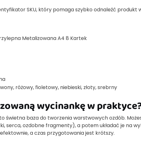
dentyfikator SKU, który pomaga szybko odnaleźć produkt 
zylepna Metalizowana A4 8 Kartek
na
ny, różowy, fioletowy, niebieski, złoty, srebrny
izowaną wycinankę w praktyce
o świetna baza do tworzenia warstwowych ozdób. Może
dki, serca, ozdobne fragmenty), a potem układać je na w
efektownie, a czas przygotowania jest krótszy.