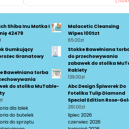
(7104
ich Shiba Inu Matka I
Malacetic Cleansing
nię 42479
Wipes 100Szt
ł
85.00
zł
ek Gumkujący
Stokke Bawełniana torb
orożec Granatowy
do przechowywania
zabawek do stolika MuT
Rakiety
e Bawełniana torba
139.00
zł
rzechowywania
ek do stolika MuTable-
Abc Design Śpiworek Do
ty
Fotelika Tulip Diamond
zł
Special Edition Rose-Go
261.00
zł
ria dla lalek
oria do butelek
lipiec 2026
oria do sprzętu
czerwiec 2026
ntacyjnego
kwiecień 2026