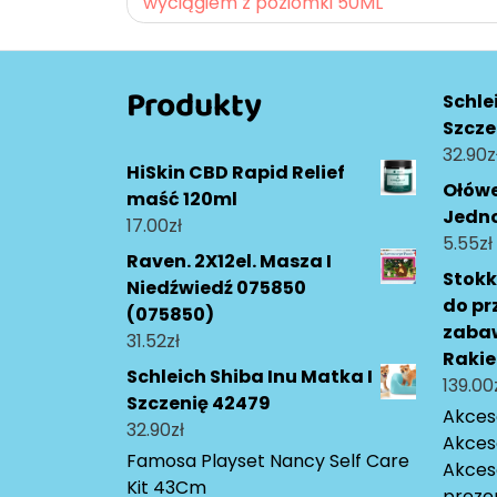
wyciągiem z poziomki 50ML
wpisu
Produkty
Schle
Szcze
32.90
z
HiSkin CBD Rapid Relief
Ołów
maść 120ml
Jedn
17.00
zł
5.55
zł
Raven. 2X12el. Masza I
Stokk
Niedźwiedź 075850
do p
(075850)
zabaw
31.52
zł
Rakie
Schleich Shiba Inu Matka I
139.00
Szczenię 42479
Akceso
32.90
zł
Akces
Famosa Playset Nancy Self Care
Akces
Kit 43Cm
preze