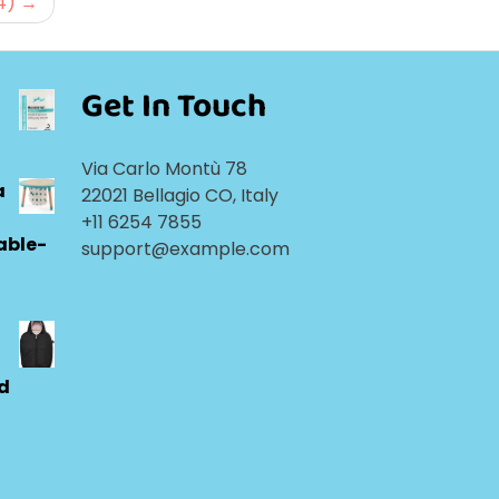
4)
Get In Touch
Via Carlo Montù 78
a
22021 Bellagio CO, Italy
+11 6254 7855
able-
support@example.com
ld