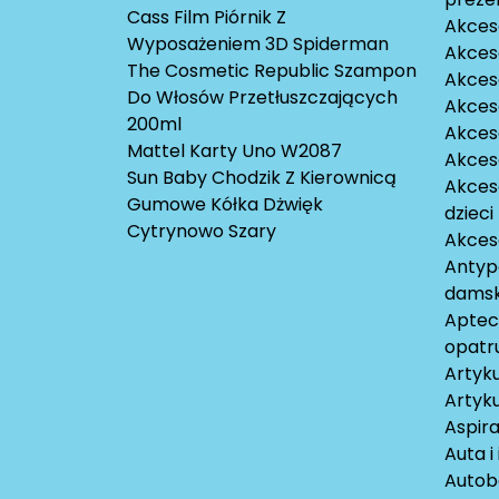
Cass Film Piórnik Z
Akces
Wyposażeniem 3D Spiderman
Akces
The Cosmetic Republic Szampon
Akceso
Do Włosów Przetłuszczających
Akces
200ml
Akces
Mattel Karty Uno W2087
Akces
Sun Baby Chodzik Z Kierownicą
Akces
Gumowe Kółka Dżwięk
dzieci
Cytrynowo Szary
Akces
Antyp
damsk
Aptecz
opatr
Artyku
Artyku
Aspira
Auta i
Autob