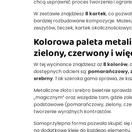
chcą usprawnić proces tworzenia i ogran
W zestawie znajdziesz
8 kartek
, co pozwa
bardziej rozbudowane kompozycje. Możesz t
zeszytów, teczek, kartek okolicznościowy
Kolorowa paleta meta
zielony, czerwony i wię
W tej wycinance znajdziesz aż
8 kolorów
,
dostępnych odcieni są:
pomarańczowy, zie
srebrny
. Tak szeroka gama sprawia, że ka
Metaliczne złoto i srebro świetnie spraw
„magicznym” oraz wszędzie tam, gdzie zależ
podstawowe (pomarańczowy, zielony, czerwon
tworzenie wyraźnych kontrastów.
Samoprzylepna forma pozwala skupić się na
na dodatkowe kleje do każdego elementu. D