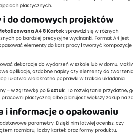
ajęciach plastycznych.
ty i do domowych projektów
etalizowana A4 8 Kartek
sprawdzi się w różnych
znych po bardziej precyzyjne wycinanki. Format A4 jest
 dopasować elementy do kart pracy i tworzyć kompozycje
ować dekoracje do wydarzeń w szkole lub w domu. Możli
owe aplikacje, ozdobne napisy czy elementy do tworzeni
 i ułatwia wielokrotne poprawki w trakcie układania.
zny – w zgrzewkę po
5 sztuk
. To rozwiązanie przydatne, 
o pracowni plastycznej albo planujesz większy zakup na za
a i informacje o opakowaniu
stawowe parametry. Dzięki nim łatwiej ocenisz, czy
ątem rozmiaru, liczby kartek oraz formy produktu.