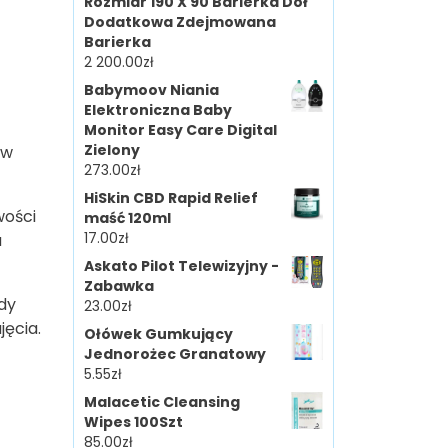
Rozmiar 190 X 90 Barierka Dół
Dodatkowa Zdejmowana
Barierka
2 200.00
zł
Babymoov Niania
Elektroniczna Baby
Monitor Easy Care Digital
Zielony
 w
273.00
zł
HiSkin CBD Rapid Relief
wości
maść 120ml
17.00
zł
a
Askato Pilot Telewizyjny -
Zabawka
gdy
23.00
zł
jęcia.
Ołówek Gumkujący
Jednorożec Granatowy
5.55
zł
Malacetic Cleansing
Wipes 100Szt
85.00
zł