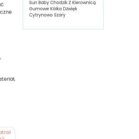
Sun Baby Chodzik Z Kierownicą
ać
Gumowe Kółka Dżwięk
iczne
Cytrynowo Szary
w
teriał,
atrol