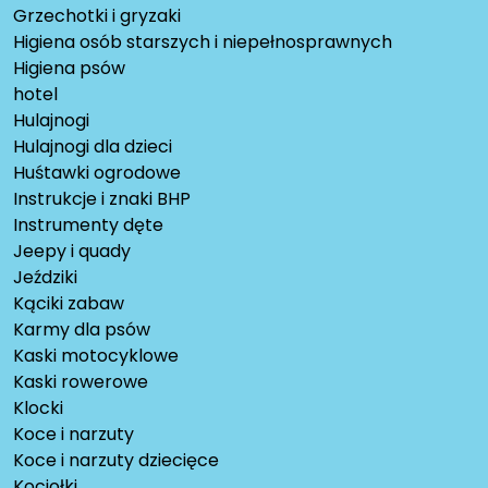
Grzechotki i gryzaki
Higiena osób starszych i niepełnosprawnych
Higiena psów
hotel
Hulajnogi
Hulajnogi dla dzieci
Huśtawki ogrodowe
Instrukcje i znaki BHP
Instrumenty dęte
Jeepy i quady
Jeździki
Kąciki zabaw
Karmy dla psów
Kaski motocyklowe
Kaski rowerowe
Klocki
Koce i narzuty
Koce i narzuty dziecięce
Kociołki