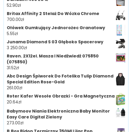
52.90
zł
Britax Affinity 2 Stelaż Do Wózka Chrome
700.00
zł
Ołówek Gumkujący Jednorożec Granatowy
5.55
zł
Junama Diamond S 03 Głęboko Spacerowy
3 250.00
zł
Raven. 2X12el. Masza I Niedźwiedź 075850
(075850)
31.52
zł
Abc Design Śpiworek Do Fotelika Tulip Diamond
Special Edition Rose-Gold
261.00
zł
Roter Kafer Wesołe Obrazki - Gra Magnetyczna
20.64
zł
Babymoov Niania Elektroniczna Baby Monitor
Easy Care Digital Zielony
273.00
zł
B.Box Bidon Termiczny 350Ml Lilac Pop