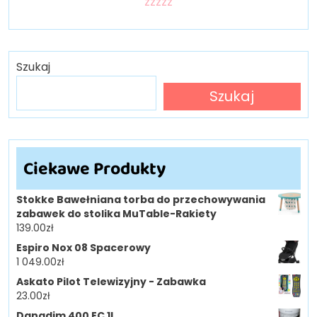
zzzzz
Szukaj
Szukaj
Ciekawe Produkty
Stokke Bawełniana torba do przechowywania
zabawek do stolika MuTable-Rakiety
139.00
zł
Espiro Nox 08 Spacerowy
1 049.00
zł
Askato Pilot Telewizyjny - Zabawka
23.00
zł
Danadim 400 EC 1L