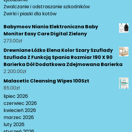
Zwalczanie i odstraszanie szkodników
Żwirki i piaski dla kotów
Babymoov Niania Elektroniczna Baby
Monitor Easy Care Digital Zielony
273.00
zł
Drewniane Łóżko Elena Kolor Szary Szuflady
Szuflada Z Funkcją Spania Rozmiar 190 X 90
Barierka Dół Dodatkowa Zdejmowana Barierka
2 200.00
zł
Malacetic Cleansing Wipes 100Szt
85.00
zł
lipiec 2026
czerwiec 2026
kwiecień 2026
marzec 2026
luty 2026
styczeń 2026