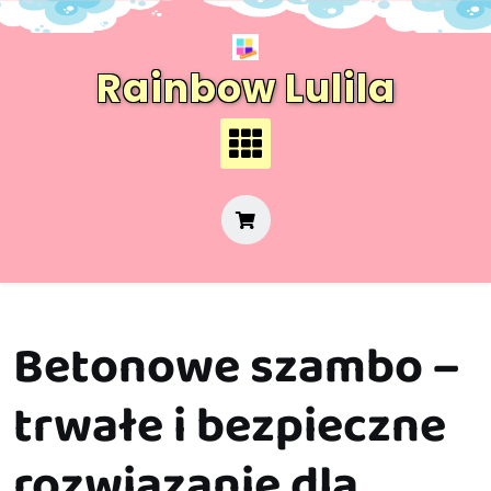
Skip
to
content
Rainbow Lulila
Betonowe szambo –
trwałe i bezpieczne
rozwiązanie dla