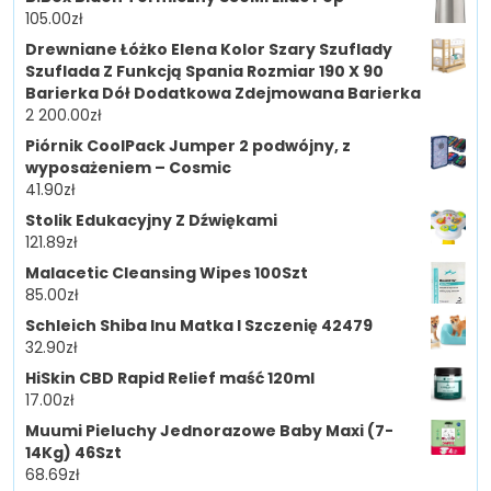
105.00
zł
Drewniane Łóżko Elena Kolor Szary Szuflady
Szuflada Z Funkcją Spania Rozmiar 190 X 90
Barierka Dół Dodatkowa Zdejmowana Barierka
2 200.00
zł
Piórnik CoolPack Jumper 2 podwójny, z
wyposażeniem – Cosmic
41.90
zł
Stolik Edukacyjny Z Dźwiękami
121.89
zł
Malacetic Cleansing Wipes 100Szt
85.00
zł
Schleich Shiba Inu Matka I Szczenię 42479
32.90
zł
HiSkin CBD Rapid Relief maść 120ml
17.00
zł
Muumi Pieluchy Jednorazowe Baby Maxi (7-
14Kg) 46Szt
68.69
zł