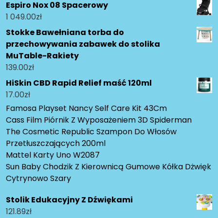
Espiro Nox 08 Spacerowy
1 049.00
zł
Stokke Bawełniana torba do
przechowywania zabawek do stolika
MuTable-Rakiety
139.00
zł
HiSkin CBD Rapid Relief maść 120ml
17.00
zł
Famosa Playset Nancy Self Care Kit 43Cm
Cass Film Piórnik Z Wyposażeniem 3D Spiderman
The Cosmetic Republic Szampon Do Włosów
Przetłuszczających 200ml
Mattel Karty Uno W2087
Sun Baby Chodzik Z Kierownicą Gumowe Kółka Dżwięk
Cytrynowo Szary
Stolik Edukacyjny Z Dźwiękami
121.89
zł