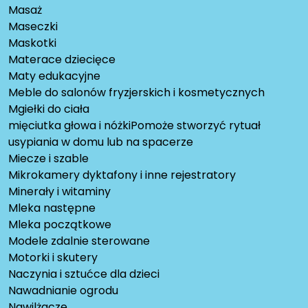
Masaż
Maseczki
Maskotki
Materace dziecięce
Maty edukacyjne
Meble do salonów fryzjerskich i kosmetycznych
Mgiełki do ciała
mięciutka głowa i nóżkiPomoże stworzyć rytuał
usypiania w domu lub na spacerze
Miecze i szable
Mikrokamery dyktafony i inne rejestratory
Minerały i witaminy
Mleka następne
Mleka początkowe
Modele zdalnie sterowane
Motorki i skutery
Naczynia i sztućce dla dzieci
Nawadnianie ogrodu
Nawilżacze