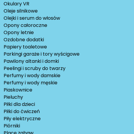
Okulary VR
Oleje silnikowe
Olejki i serum do włosów
Opony całoroczne
Opony letnie
Ozdobne dodatki
Papiery toaletowe
Parkingi garaże i tory wyścigowe
Pawilony altanki i domki
Peelingi i scruby do twarzy
Perfumy i wody damskie
Perfumy i wody męskie
Piaskownice
Pieluchy
Piłki dla dzieci
Piłki do ćwiczeń
Piły elektryczne
Piórniki
Place zabaw