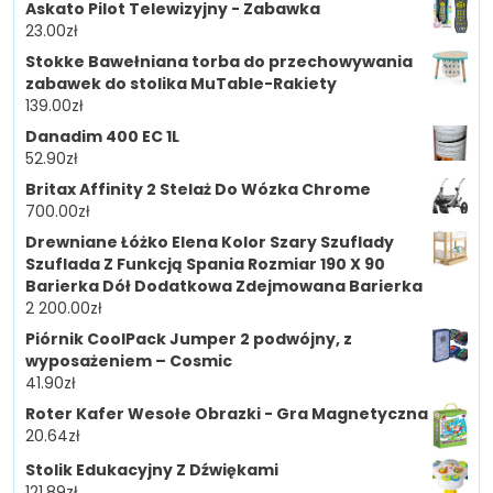
Askato Pilot Telewizyjny - Zabawka
23.00
zł
Stokke Bawełniana torba do przechowywania
zabawek do stolika MuTable-Rakiety
139.00
zł
Danadim 400 EC 1L
52.90
zł
Britax Affinity 2 Stelaż Do Wózka Chrome
700.00
zł
Drewniane Łóżko Elena Kolor Szary Szuflady
Szuflada Z Funkcją Spania Rozmiar 190 X 90
Barierka Dół Dodatkowa Zdejmowana Barierka
2 200.00
zł
Piórnik CoolPack Jumper 2 podwójny, z
wyposażeniem – Cosmic
41.90
zł
Roter Kafer Wesołe Obrazki - Gra Magnetyczna
20.64
zł
Stolik Edukacyjny Z Dźwiękami
121.89
zł