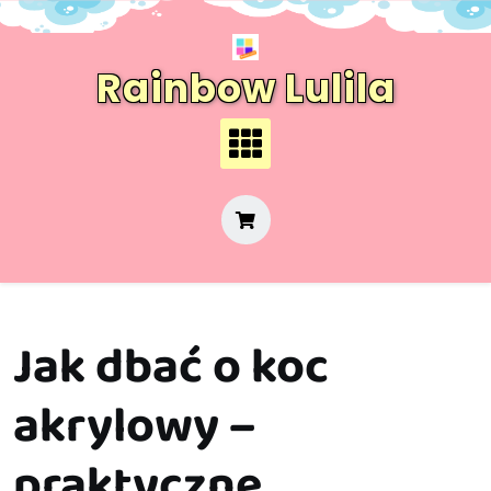
Skip
to
content
Rainbow Lulila
Jak dbać o koc
akrylowy –
praktyczne