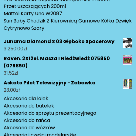
Przetłuszczających 200ml
Mattel Karty Uno W2087
Sun Baby Chodzik Z Kierownicą Gumowe Kółka Dżwięk
Cytrynowo Szary
Junama Diamond S 03 Głęboko Spacerowy
3 250.00
zł
Raven. 2X12el. Masza I Niedźwiedź 075850
(075850)
31.52
zł
Askato Pilot Telewizyjny - Zabawka
23.00
zł
Akcesoria dla lalek
Akcesoria do butelek
Akcesoria do sprzętu prezentacyjnego
Akcesoria do tańca
Akcesoria do wózków
Akcesoria i części modelarskie