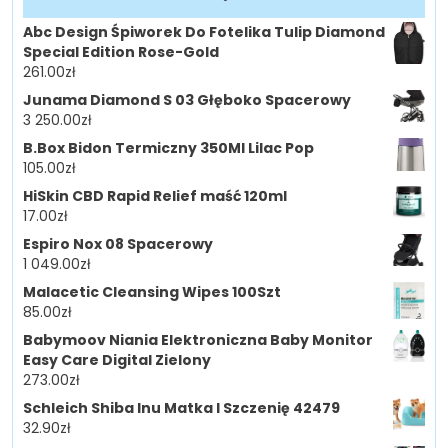
Abc Design Śpiworek Do Fotelika Tulip Diamond
Special Edition Rose-Gold
261.00
zł
Junama Diamond S 03 Głęboko Spacerowy
3 250.00
zł
B.Box Bidon Termiczny 350Ml Lilac Pop
105.00
zł
HiSkin CBD Rapid Relief maść 120ml
17.00
zł
Espiro Nox 08 Spacerowy
1 049.00
zł
Malacetic Cleansing Wipes 100Szt
85.00
zł
Babymoov Niania Elektroniczna Baby Monitor
Easy Care Digital Zielony
273.00
zł
Schleich Shiba Inu Matka I Szczenię 42479
32.90
zł