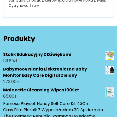
Sun Baby Chodzik Z Kierownicą Gumowe Kółka Dżwięk
Cytrynowo Szary
Produkty
Stolik Edukacyjny Z Dźwiękami
121.89
zł
Babymoov Niania Elektroniczna Baby
Monitor Easy Care Digital Zielony
273.00
zł
Malacetic Cleansing Wipes 100Szt
85.00
zł
Famosa Playset Nancy Self Care Kit 43Cm
Cass Film Piórnik Z Wyposażeniem 3D Spiderman
The Cosmetic Republic Szampon Do Włosów