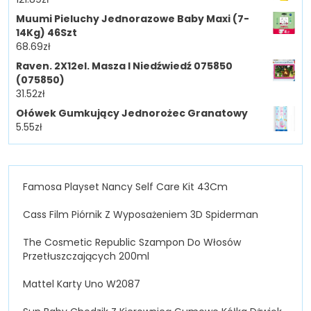
Muumi Pieluchy Jednorazowe Baby Maxi (7-
14Kg) 46Szt
68.69
zł
Raven. 2X12el. Masza I Niedźwiedź 075850
(075850)
31.52
zł
Ołówek Gumkujący Jednorożec Granatowy
5.55
zł
Famosa Playset Nancy Self Care Kit 43Cm
Cass Film Piórnik Z Wyposażeniem 3D Spiderman
The Cosmetic Republic Szampon Do Włosów
Przetłuszczających 200ml
Mattel Karty Uno W2087