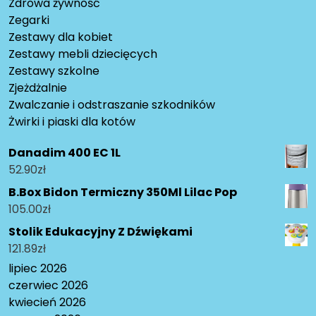
Zdrowa żywność
Zegarki
Zestawy dla kobiet
Zestawy mebli dziecięcych
Zestawy szkolne
Zjeżdżalnie
Zwalczanie i odstraszanie szkodników
Żwirki i piaski dla kotów
Danadim 400 EC 1L
52.90
zł
B.Box Bidon Termiczny 350Ml Lilac Pop
105.00
zł
Stolik Edukacyjny Z Dźwiękami
121.89
zł
lipiec 2026
czerwiec 2026
kwiecień 2026