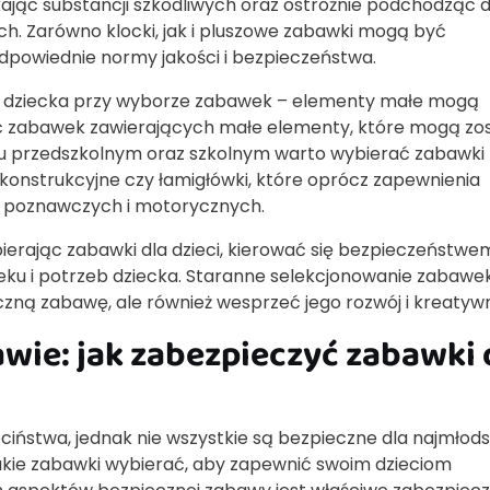
kając substancji szkodliwych oraz ostrożnie podchodząc 
. Zarówno klocki, jak i pluszowe zabawki mogą być
odpowiednie normy jakości i bezpieczeństwa.
ku dziecka przy wyborze zabawek – elementy małe mogą
kać zabawek zawierających małe elementy, które mogą zo
eku przedszkolnym oraz szkolnym warto wybierać zabawki
ki konstrukcyjne czy łamigłówki, które oprócz zapewnienia
i poznawczych i motorycznych.
ierając zabawki dla dzieci, kierować się bezpieczeństwem
u i potrzeb dziecka. Staranne selekcjonowanie zabawe
czną zabawę, ale również wesprzeć jego rozwój i kreatyw
ie: jak zabezpieczyć zabawki 
ństwa, jednak nie wszystkie są bezpieczne dla najmłods
 jakie zabawki wybierać, aby zapewnić swoim dzieciom