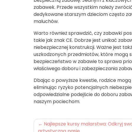
bezpieczną zabawę. Jednym z kluczowych
zabawek. Przede wszystkim należy zwróci
dedykowane starszym dzieciom często zaw
maluchów.
Warto również sprawdzić, czy zabawki pos
takie jak znak CE. Dobrze jest unikać zab
niebezpiecznej konstrukcji. Ważne jest ta
uszkodzonych przedmiotów, które mogą sta
bezpieczeństwo w zabawie to sprawa prio
właściwego doboru i zabezpieczania zabaw
Dbając o powyższe kwestie, rodzice mogą
eliminując ryzyko potencjalnych niebezpi
odpowiedzialne podejście do doboru zaba
naszym pociechom.
Nawigacja
Najlepsze kursy malarstwa: Odkryj sw
artystyczną pasję