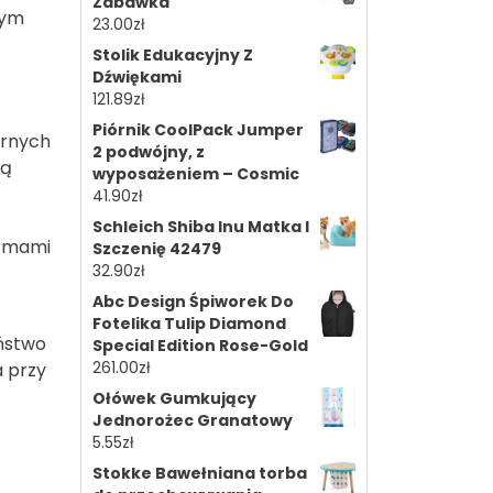
Zabawka
wym
23.00
zł
Stolik Edukacyjny Z
Dźwiękami
121.89
zł
Piórnik CoolPack Jumper
arnych
2 podwójny, z
ją
wyposażeniem – Cosmic
41.90
zł
Schleich Shiba Inu Matka I
ormami
Szczenię 42479
32.90
zł
Abc Design Śpiworek Do
Fotelika Tulip Diamond
eństwo
Special Edition Rose-Gold
261.00
zł
 przy
Ołówek Gumkujący
Jednorożec Granatowy
5.55
zł
Stokke Bawełniana torba