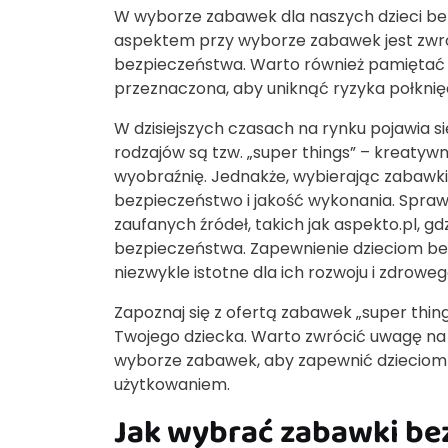
W wyborze zabawek dla naszych dzieci b
aspektem przy wyborze zabawek jest zwró
bezpieczeństwa. Warto również pamiętać 
przeznaczona, aby uniknąć ryzyka połkni
W dzisiejszych czasach na rynku pojawia 
rodzajów są tzw. „super things” – kreatywne
wyobraźnię. Jednakże, wybierając zabawki 
bezpieczeństwo i jakość wykonania. Spraw
zaufanych źródeł, takich jak aspekto.pl, 
bezpieczeństwa. Zapewnienie dzieciom b
niezwykle istotne dla ich rozwoju i zdrow
Zapoznaj się z ofertą zabawek „super thin
Twojego dziecka. Warto zwrócić uwagę n
wyborze zabawek, aby zapewnić dzieciom j
użytkowaniem.
Jak wybrać zabawki bez