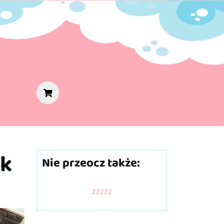
ik
Nie przeocz także:
zzzzz