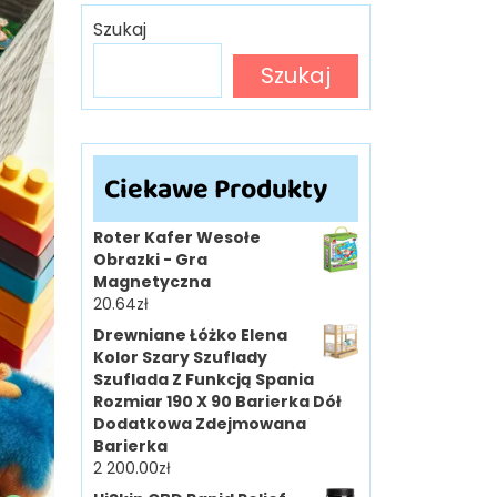
Szukaj
Szukaj
Ciekawe Produkty
Roter Kafer Wesołe
Obrazki - Gra
Magnetyczna
20.64
zł
Drewniane Łóżko Elena
Kolor Szary Szuflady
Szuflada Z Funkcją Spania
Rozmiar 190 X 90 Barierka Dół
Dodatkowa Zdejmowana
Barierka
2 200.00
zł