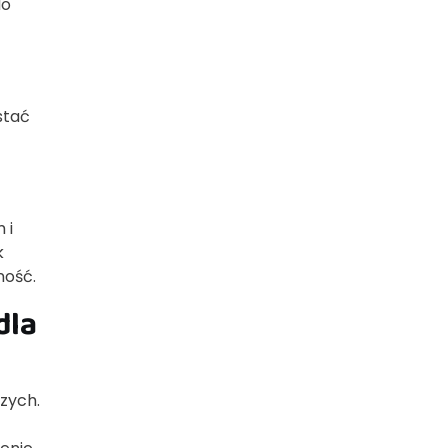
do
stać
 i
k
ność.
dla
zych.