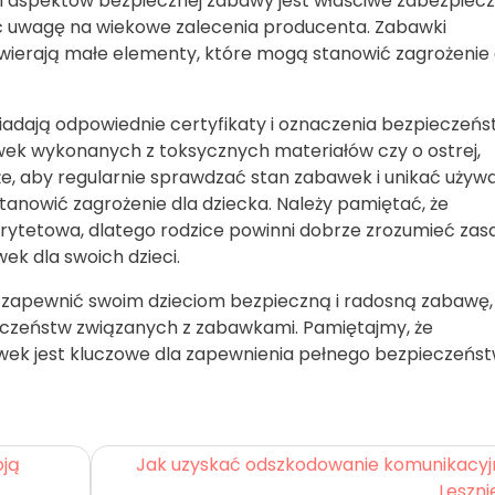
 aspektów bezpiecznej zabawy jest właściwe zabezpiecz
ć uwagę na wiekowe zalecenia producenta. Zabawki
ierają małe elementy, które mogą stanowić zagrożenie 
iadają odpowiednie certyfikaty i oznaczenia bezpieczeńs
awek wykonanych z toksycznych materiałów czy o ostrej,
kże, aby regularnie sprawdzać stan zabawek i unikać używ
nowić zagrożenie dla dziecka. Należy pamiętać, że
rytetowa, dlatego rodzice powinni dobrze zrozumieć zas
ek dla swoich dzieci.
 zapewnić swoim dzieciom bezpieczną i radosną zabawę,
eczeństw związanych z zabawkami. Pamiętajmy, że
wek jest kluczowe dla zapewnienia pełnego bezpieczeńs
oją
Jak uzyskać odszkodowanie komunikacyj
Leszni