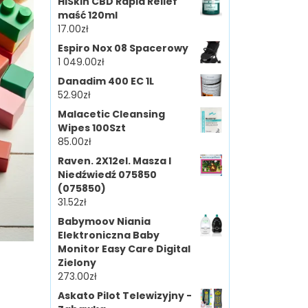
HiSkin CBD Rapid Relief
maść 120ml
17.00
zł
Espiro Nox 08 Spacerowy
1 049.00
zł
Danadim 400 EC 1L
52.90
zł
Malacetic Cleansing
Wipes 100Szt
85.00
zł
Raven. 2X12el. Masza I
Niedźwiedź 075850
(075850)
31.52
zł
Babymoov Niania
Elektroniczna Baby
Monitor Easy Care Digital
Zielony
273.00
zł
Askato Pilot Telewizyjny -