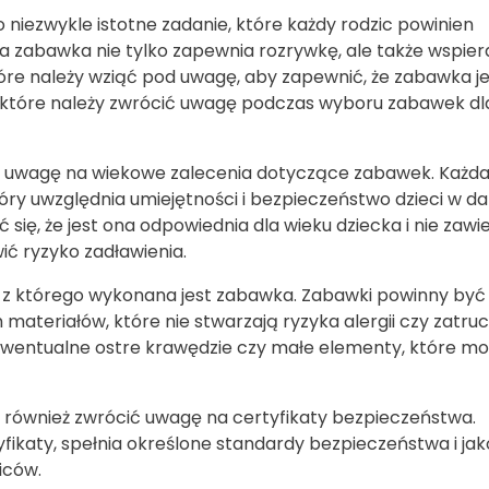
niezwykle istotne zadanie, które każdy rodzic powinien
 zabawka nie tylko zapewnia rozrywkę, ale także wspier
które należy wziąć pod uwagę, aby zapewnić, że zabawka j
na które należy zwrócić uwagę podczas wyboru zabawek dl
ić uwagę na wiekowe zalecenia dotyczące zabawek. Każd
ry uwzględnia umiejętności i bezpieczeństwo dzieci w 
się, że jest ona odpowiednia dla wieku dziecka i nie zawi
ć ryzyko zadławienia.
 z którego wykonana jest zabawka. Zabawki powinny być
ateriałów, które nie stwarzają ryzyka alergii czy zatruc
 ewentualne ostre krawędzie czy małe elementy, które m
 również zwrócić uwagę na certyfikaty bezpieczeństwa.
ikaty, spełnia określone standardy bezpieczeństwa i jako
iców.