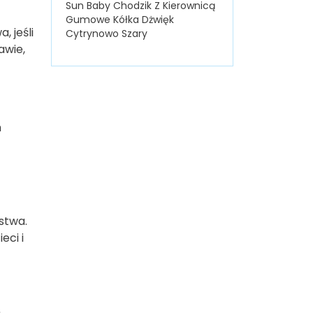
Sun Baby Chodzik Z Kierownicą
Gumowe Kółka Dżwięk
 jeśli
Cytrynowo Szary
awie,
h
stwa.
eci i