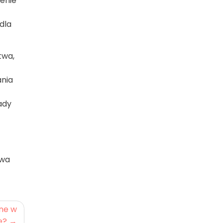
enie
dla
twa,
ania
ady
twa
ne w
e?