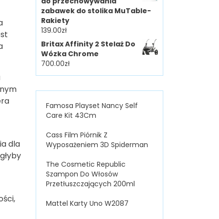
do przechowywania
zabawek do stolika MuTable-
Rakiety
a
139.00
zł
est
Britax Affinity 2 Stelaż Do
a
Wózka Chrome
700.00
zł
a
danym
era
Famosa Playset Nancy Self
Care Kit 43Cm
Cass Film Piórnik Z
ia dla
Wyposażeniem 3D Spiderman
ogłyby
The Cosmetic Republic
Szampon Do Włosów
Przetłuszczających 200ml
ści,
Mattel Karty Uno W2087