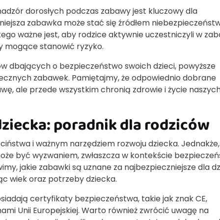
nadzór dorosłych podczas zabawy jest kluczowy dla
iejsza zabawka może stać się źródłem niebezpieczeństwa,
ego ważne jest, aby rodzice aktywnie uczestniczyli w zab
y mogące stanowić ryzyko.
 dbających o bezpieczeństwo swoich dzieci, powyższe
cznych zabawek. Pamiętajmy, że odpowiednio dobrane
awę, ale przede wszystkim chronią zdrowie i życie naszyc
dziecka: poradnik dla rodziców
iństwa i ważnym narzędziem rozwoju dziecka. Jednakże,
oże być wyzwaniem, zwłaszcza w kontekście bezpieczeń
y, jakie zabawki są uznane za najbezpieczniejsze dla dzi
ąc wiek oraz potrzeby dziecka.
osiadają certyfikaty bezpieczeństwa, takie jak znak CE,
mi Unii Europejskiej. Warto również zwrócić uwagę na