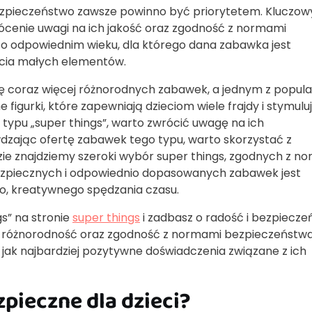
ezpieczeństwo zawsze powinno być priorytetem. Kluczo
cenie uwagi na ich jakość oraz zgodność z normami
o odpowiednim wieku, dla którego dana zabawka jest
ęcia małych elementów.
się coraz więcej różnorodnych zabawek, a jednym z popul
 figurki, które zapewniają dzieciom wiele frajdy i stymulu
typu „super things”, warto zwrócić uwagę na ich
dzając ofertę zabawek tego typu, warto skorzystać z
gdzie znajdziemy szeroki wybór super things, zgodnych z n
ezpiecznych i odpowiednio dopasowanych zabawek jest
ego, kreatywnego spędzania czasu.
gs” na stronie
super things
i zadbasz o radość i bezpiecz
a różnorodność oraz zgodność z normami bezpieczeństwa
ak najbardziej pozytywne doświadczenia związane z ich
pieczne dla dzieci?