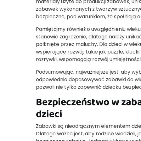
materiały użyte do produkcji zabawek, uni
zabawek wykonanych z tworzyw sztucznych
bezpieczne, pod warunkiem, że spełniają 
Pamiętajmy również o uwzględnieniu wie
stanowić zagrożenie, dlatego należy uni
połknięte przez maluchy. Dla dzieci w wi
wspierające rozwój, takie jak puzzle, kloc
rozrywki, wspomagają rozwój umiejętnośc
Podsumowując, najważniejsze jest, aby wyb
odpowiednio dopasowywać zabawki do wiek
pozwoli nie tylko zapewnić dziecku bezpie
Bezpieczeństwo w zabaw
dzieci
Zabawki są nieodłącznym elementem dzieci
Dlatego ważne jest, aby rodzice wiedzieli,