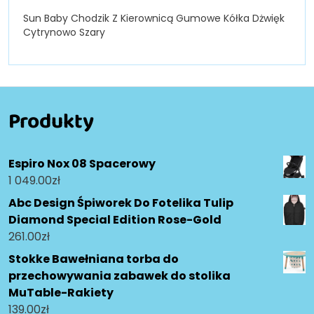
Sun Baby Chodzik Z Kierownicą Gumowe Kółka Dżwięk
Cytrynowo Szary
Produkty
Espiro Nox 08 Spacerowy
1 049.00
zł
Abc Design Śpiworek Do Fotelika Tulip
Diamond Special Edition Rose-Gold
261.00
zł
Stokke Bawełniana torba do
przechowywania zabawek do stolika
MuTable-Rakiety
139.00
zł