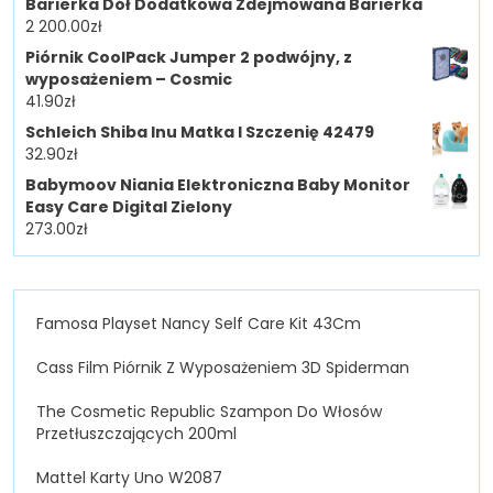
Barierka Dół Dodatkowa Zdejmowana Barierka
2 200.00
zł
Piórnik CoolPack Jumper 2 podwójny, z
wyposażeniem – Cosmic
41.90
zł
Schleich Shiba Inu Matka I Szczenię 42479
32.90
zł
Babymoov Niania Elektroniczna Baby Monitor
Easy Care Digital Zielony
273.00
zł
Famosa Playset Nancy Self Care Kit 43Cm
Cass Film Piórnik Z Wyposażeniem 3D Spiderman
The Cosmetic Republic Szampon Do Włosów
Przetłuszczających 200ml
Mattel Karty Uno W2087