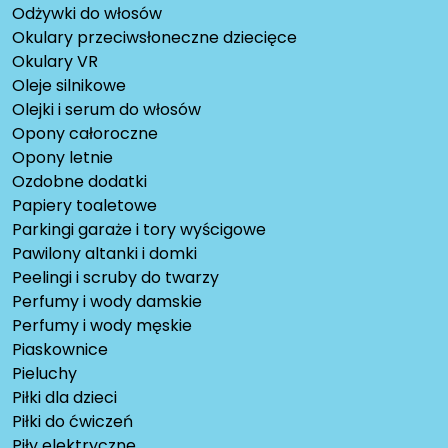
Odżywki do włosów
Okulary przeciwsłoneczne dziecięce
Okulary VR
Oleje silnikowe
Olejki i serum do włosów
Opony całoroczne
Opony letnie
Ozdobne dodatki
Papiery toaletowe
Parkingi garaże i tory wyścigowe
Pawilony altanki i domki
Peelingi i scruby do twarzy
Perfumy i wody damskie
Perfumy i wody męskie
Piaskownice
Pieluchy
Piłki dla dzieci
Piłki do ćwiczeń
Piły elektryczne