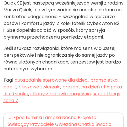
Quick SE jest następcą wcześniejszych wersji z rodziny
Muuvo Quick, ale w tym wariancie nacisk położono na
konkretne udogodnienia – szczególnie w obszarze
pasów i komfortu jazdy. Z kolei fotelik Cybex Aton B2
i-Size dopełnia całość w sposób, który sprzyja
płynnemu przechodzeniu pomiędzy etapami.
Jeśli szukasz rozwiązania, które ma sens w dłuższej
perspektywie i nie ogranicza się do samej jazdy po
równo ułożonych chodnikach, ten zestaw jest bardzo
naturalnym wyborem.
Tagi:
auta zdalnie sterowane dla dzieci
,
bransoletka
pop it
,
pluszowe zwierzaki
,
prezent na dzień chłopaka
dla dziecka
,
sklepy z zabawkami gdynia
,
super things
seria 7
Nawigacja
Epee Luminki Lampka Nocna Projektor
wpisu
Świecący Przyjaciele Gwiezdna Chatka Światło