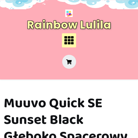
Skip
to
content
Rainbow Lulila
Muuvo Quick SE
Sunset Black
Głęboko Spacerowy