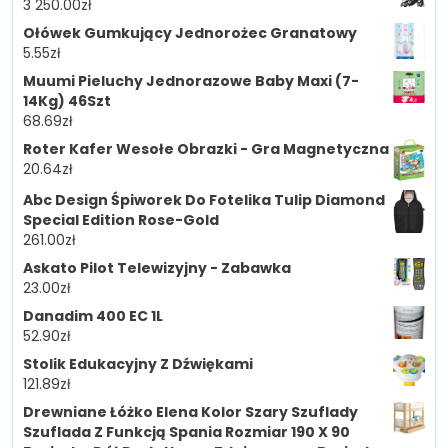
3 250.00
zł
Ołówek Gumkujący Jednorożec Granatowy
5.55
zł
Muumi Pieluchy Jednorazowe Baby Maxi (7-
14Kg) 46Szt
68.69
zł
Roter Kafer Wesołe Obrazki - Gra Magnetyczna
20.64
zł
Abc Design Śpiworek Do Fotelika Tulip Diamond
Special Edition Rose-Gold
261.00
zł
Askato Pilot Telewizyjny - Zabawka
23.00
zł
Danadim 400 EC 1L
52.90
zł
Stolik Edukacyjny Z Dźwiękami
121.89
zł
Drewniane Łóżko Elena Kolor Szary Szuflady
Szuflada Z Funkcją Spania Rozmiar 190 X 90