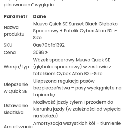
pilnowaniem” wyglądu.
Parametr
Dane
Muuvo Quick SE Sunset Black Głęboko
Nazwa
Spacerowy + Fotelik Cybex Aton B2 i-
produktu
Size
SKU
0ae70bfb1392
Cena
3698 zł
Wózek spacerowy Muuvo Quick SE
Wersja/typ
(głęboko spacerowy) w zestawie z
fotelikiem Cybex Aton B2 i-Size
Ulepszona regulacja pasów
Ulepszenie
bezpieczeństwa – pasy wyciągnięte na
w Quick SE
tapicerkę
Możliwość jazdy tyłem i przodem do
Ustawienie
kierunku jazdy (w zależności od wpięcia
siedziska
na stelażu)
Amortyzacja wszystkich kół – tłumienie
Amortyzacja