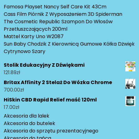
Famosa Playset Nancy Self Care Kit 43Cm
Cass Film Piórnik Z Wyposażeniem 3D Spiderman
The Cosmetic Republic Szampon Do Włosów
Przetłuszczających 200ml
Mattel Karty Uno W2087
Sun Baby Chodzik Z Kierownicą Gumowe Kółka Dżwięk
Cytrynowo Szary
Stolik Edukacyjny Z Dźwiękami
121.89
zł
Britax Affinity 2 Stelaż Do Wózka Chrome
700.00
zł
HiSkin CBD Rapid Relief maść 120ml
17.00
zł
Akcesoria dla lalek
Akcesoria do butelek
Akcesoria do sprzętu prezentacyjnego
Akcesoria do tańca