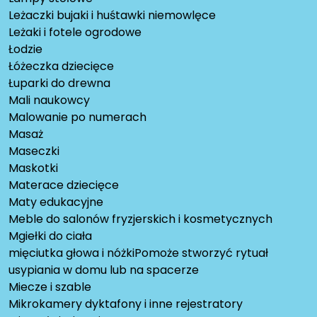
Leżaczki bujaki i huśtawki niemowlęce
Leżaki i fotele ogrodowe
Łodzie
Łóżeczka dziecięce
Łuparki do drewna
Mali naukowcy
Malowanie po numerach
Masaż
Maseczki
Maskotki
Materace dziecięce
Maty edukacyjne
Meble do salonów fryzjerskich i kosmetycznych
Mgiełki do ciała
mięciutka głowa i nóżkiPomoże stworzyć rytuał
usypiania w domu lub na spacerze
Miecze i szable
Mikrokamery dyktafony i inne rejestratory