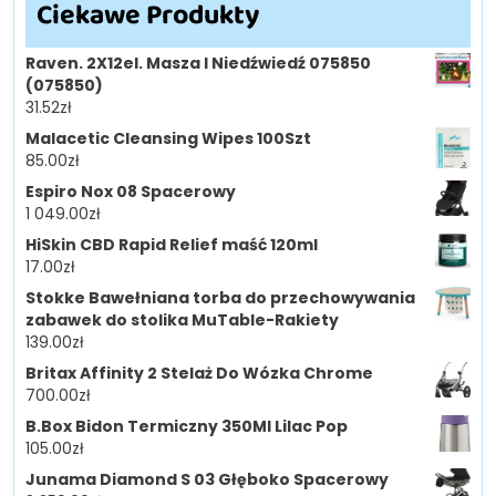
Ciekawe Produkty
Raven. 2X12el. Masza I Niedźwiedź 075850
(075850)
31.52
zł
Malacetic Cleansing Wipes 100Szt
85.00
zł
Espiro Nox 08 Spacerowy
1 049.00
zł
HiSkin CBD Rapid Relief maść 120ml
17.00
zł
Stokke Bawełniana torba do przechowywania
zabawek do stolika MuTable-Rakiety
139.00
zł
Britax Affinity 2 Stelaż Do Wózka Chrome
700.00
zł
B.Box Bidon Termiczny 350Ml Lilac Pop
105.00
zł
Junama Diamond S 03 Głęboko Spacerowy