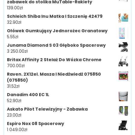
zabawek do stolika MuTable-Rakiety
139.00
zł
Schleich Shiba Inu Matka I Szczenię 42479
32.90
zł
Ołówek Gumkujący Jednorożec Granatowy
5.55
zł
Junama Diamond S 03 Głęboko Spacerowy
3 250.00
zł
Britax Affinity 2 Stelaż Do Wózka Chrome
700.00
zł
Raven. 2X12el. Masza I Niedźwiedź 075850
(075850)
31.52
zł
Danadim 400 EC 1L
52.90
zł
Askato Pilot Telewizyjny - Zabawka
23.00
zł
Espiro Nox 08 Spacerowy
1 049.00
zł