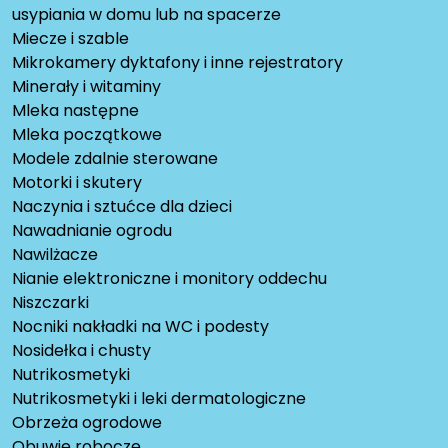
usypiania w domu lub na spacerze
Miecze i szable
Mikrokamery dyktafony i inne rejestratory
Minerały i witaminy
Mleka następne
Mleka początkowe
Modele zdalnie sterowane
Motorki i skutery
Naczynia i sztućce dla dzieci
Nawadnianie ogrodu
Nawilżacze
Nianie elektroniczne i monitory oddechu
Niszczarki
Nocniki nakładki na WC i podesty
Nosidełka i chusty
Nutrikosmetyki
Nutrikosmetyki i leki dermatologiczne
Obrzeża ogrodowe
Obuwie robocze