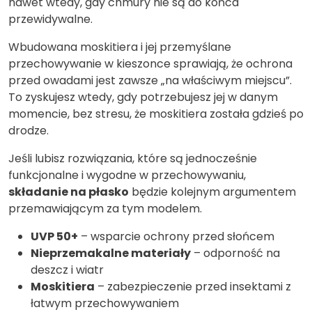
nawet wtedy, gdy chmury nie są do końca
przewidywalne.
Wbudowana moskitiera i jej przemyślane
przechowywanie w kieszonce sprawiają, że ochrona
przed owadami jest zawsze „na właściwym miejscu”.
To zyskujesz wtedy, gdy potrzebujesz jej w danym
momencie, bez stresu, że moskitiera została gdzieś po
drodze.
Jeśli lubisz rozwiązania, które są jednocześnie
funkcjonalne i wygodne w przechowywaniu,
składanie na płasko
będzie kolejnym argumentem
przemawiającym za tym modelem.
UVP 50+
– wsparcie ochrony przed słońcem
Nieprzemakalne materiały
– odporność na
deszcz i wiatr
Moskitiera
– zabezpieczenie przed insektami z
łatwym przechowywaniem