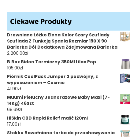
Ciekawe Produkty
Drewniane Łóżko Elena Kolor Szary Szuflady
Szuflada Z Funkcją Spania Rozmiar 190 X 90
Barierka Dół Dodatkowa Zdejmowana Barierka
2 200.00
zł
B.Box Bidon Termiczny 350Ml Lilac Pop
105.00
zł
Piórnik CoolPack Jumper 2 podwójny, z
wyposażeniem – Cosmic
41.90
zł
Muumi Pieluchy Jednorazowe Baby Maxi (7-
14Kg) 46Szt
68.69
zł
HiSkin CBD Rapid Relief maść 120ml
17.00
zł
Stokke Bawełniana torba do przechowywania