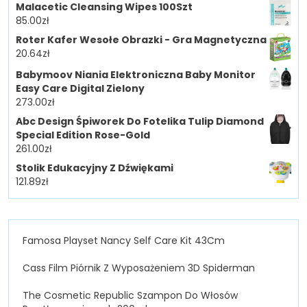
Malacetic Cleansing Wipes 100Szt
85.00
zł
Roter Kafer Wesołe Obrazki - Gra Magnetyczna
20.64
zł
Babymoov Niania Elektroniczna Baby Monitor
Easy Care Digital Zielony
273.00
zł
Abc Design Śpiworek Do Fotelika Tulip Diamond
Special Edition Rose-Gold
261.00
zł
Stolik Edukacyjny Z Dźwiękami
121.89
zł
Famosa Playset Nancy Self Care Kit 43Cm
Cass Film Piórnik Z Wyposażeniem 3D Spiderman
The Cosmetic Republic Szampon Do Włosów