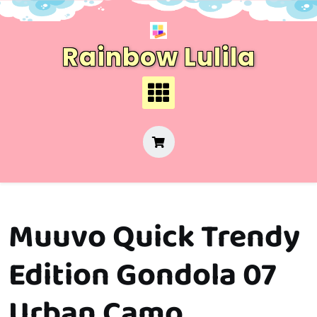
Skip
to
content
Rainbow Lulila
Muuvo Quick Trendy
Edition Gondola 07
Urban Camo