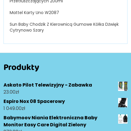
Przetłuszczających 200ml
Mattel Karty Uno W2087
Sun Baby Chodzik Z Kierownicą Gumowe Kółka Dżwięk
Cytrynowo Szary
Produkty
Askato Pilot Telewizyjny - Zabawka
23.00
zł
Espiro Nox 08 Spacerowy
1 049.00
zł
Babymoov Niania Elektroniczna Baby
Monitor Easy Care Digital Zielony