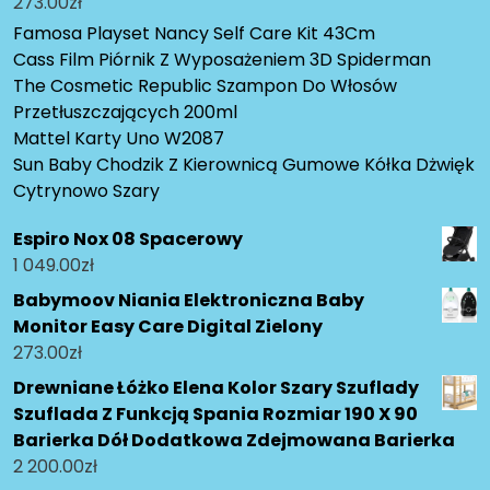
273.00
zł
Famosa Playset Nancy Self Care Kit 43Cm
Cass Film Piórnik Z Wyposażeniem 3D Spiderman
The Cosmetic Republic Szampon Do Włosów
Przetłuszczających 200ml
Mattel Karty Uno W2087
Sun Baby Chodzik Z Kierownicą Gumowe Kółka Dżwięk
Cytrynowo Szary
Espiro Nox 08 Spacerowy
1 049.00
zł
Babymoov Niania Elektroniczna Baby
Monitor Easy Care Digital Zielony
273.00
zł
Drewniane Łóżko Elena Kolor Szary Szuflady
Szuflada Z Funkcją Spania Rozmiar 190 X 90
Barierka Dół Dodatkowa Zdejmowana Barierka
2 200.00
zł