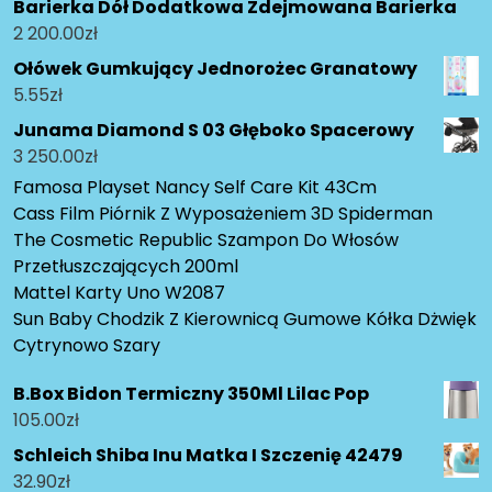
Barierka Dół Dodatkowa Zdejmowana Barierka
2 200.00
zł
Ołówek Gumkujący Jednorożec Granatowy
5.55
zł
Junama Diamond S 03 Głęboko Spacerowy
3 250.00
zł
Famosa Playset Nancy Self Care Kit 43Cm
Cass Film Piórnik Z Wyposażeniem 3D Spiderman
The Cosmetic Republic Szampon Do Włosów
Przetłuszczających 200ml
Mattel Karty Uno W2087
Sun Baby Chodzik Z Kierownicą Gumowe Kółka Dżwięk
Cytrynowo Szary
B.Box Bidon Termiczny 350Ml Lilac Pop
105.00
zł
Schleich Shiba Inu Matka I Szczenię 42479
32.90
zł