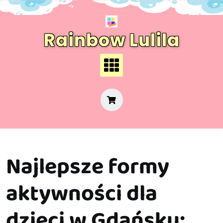
Skip
to
content
Rainbow Lulila
Najlepsze formy
aktywności dla
dzieci w Gdańsku: