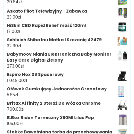
20.64
zł
Askato Pilot Telewizyjny - Zabawka
23.00
zł
HiSkin CBD Rapid Relief maść 120ml
17.00
zł
Schleich Shiba Inu Matka I Szczenię 42479
32.90
zł
Babymoov Niania Elektroniczna Baby Monitor
Easy Care Digital Zielony
273.00
zł
Espiro Nox 08 Spacerowy
1 049.00
zł
Ołówek Gumkujący Jednorożec Granatowy
5.55
zł
Britax Affinity 2 Stelaż Do Wózka Chrome
700.00
zł
B.Box Bidon Termiczny 350Ml Lilac Pop
105.00
zł
Stokke Bawełniana torba do przechowywania