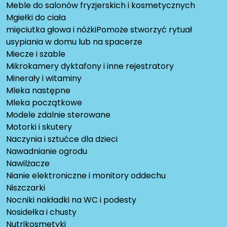
Meble do salonów fryzjerskich i kosmetycznych
Mgiełki do ciała
mięciutka głowa i nóżkiPomoże stworzyć rytuał
usypiania w domu lub na spacerze
Miecze i szable
Mikrokamery dyktafony i inne rejestratory
Minerały i witaminy
Mleka następne
Mleka początkowe
Modele zdalnie sterowane
Motorki i skutery
Naczynia i sztućce dla dzieci
Nawadnianie ogrodu
Nawilżacze
Nianie elektroniczne i monitory oddechu
Niszczarki
Nocniki nakładki na WC i podesty
Nosidełka i chusty
Nutrikosmetyki