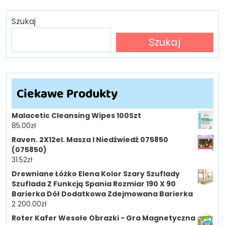
Szukaj
Szukaj
Ciekawe Produkty
Malacetic Cleansing Wipes 100Szt
85.00
zł
Raven. 2X12el. Masza I Niedźwiedź 075850
(075850)
31.52
zł
Drewniane Łóżko Elena Kolor Szary Szuflady
Szuflada Z Funkcją Spania Rozmiar 190 X 90
Barierka Dół Dodatkowa Zdejmowana Barierka
2 200.00
zł
Roter Kafer Wesołe Obrazki - Gra Magnetyczna