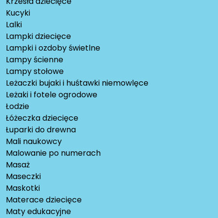
Krzesła dziecięce
Kucyki
Lalki
Lampki dziecięce
Lampki i ozdoby świetlne
Lampy ścienne
Lampy stołowe
Leżaczki bujaki i huśtawki niemowlęce
Leżaki i fotele ogrodowe
Łodzie
Łóżeczka dziecięce
Łuparki do drewna
Mali naukowcy
Malowanie po numerach
Masaż
Maseczki
Maskotki
Materace dziecięce
Maty edukacyjne