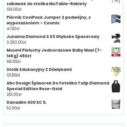
zabawek do stolika MuTable-Rakiety
139.00
zł
Piórnik CoolPack Jumper 2 podwójny, z
wyposażeniem – Cosmic
41.90
zł
Junama Diamond S 03 Głęboko Spacerowy
3 250.00
zł
Muumi Pieluchy Jednorazowe Baby Maxi (7-
14Kg) 46Szt
68.69
zł
Stolik Edukacyjny Z Dźwiękami
121.89
zł
Abc Design Śpiworek Do Fotelika Tulip Diamond
Special Edition Rose-Gold
261.00
zł
Danadim 400 EC 1L
52.90
zł