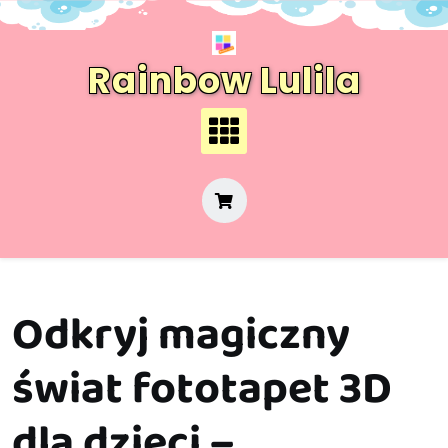
Skip
to
content
Rainbow Lulila
Odkryj magiczny
świat fototapet 3D
dla dzieci –