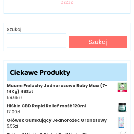
zzzzz
Szukaj
Szukaj
Ciekawe Produkty
Muumi Pieluchy Jednorazowe Baby Maxi (7-
14Kg) 46Szt
68.69
zł
HiSkin CBD Rapid Relief maść 120ml
17.00
zł
Ołówek Gumkujący Jednorożec Granatowy
5.55
zł