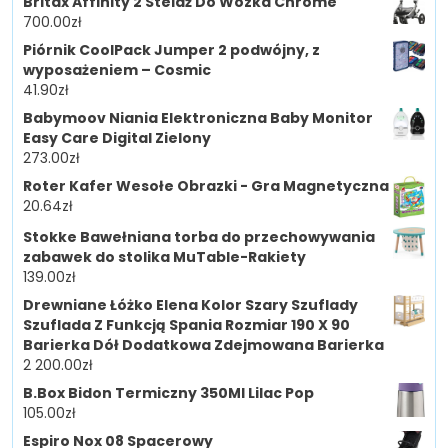
Britax Affinity 2 Stelaż Do Wózka Chrome
700.00
zł
Piórnik CoolPack Jumper 2 podwójny, z
wyposażeniem – Cosmic
41.90
zł
Babymoov Niania Elektroniczna Baby Monitor
Easy Care Digital Zielony
273.00
zł
Roter Kafer Wesołe Obrazki - Gra Magnetyczna
20.64
zł
Stokke Bawełniana torba do przechowywania
zabawek do stolika MuTable-Rakiety
139.00
zł
Drewniane Łóżko Elena Kolor Szary Szuflady
Szuflada Z Funkcją Spania Rozmiar 190 X 90
Barierka Dół Dodatkowa Zdejmowana Barierka
2 200.00
zł
B.Box Bidon Termiczny 350Ml Lilac Pop
105.00
zł
Espiro Nox 08 Spacerowy