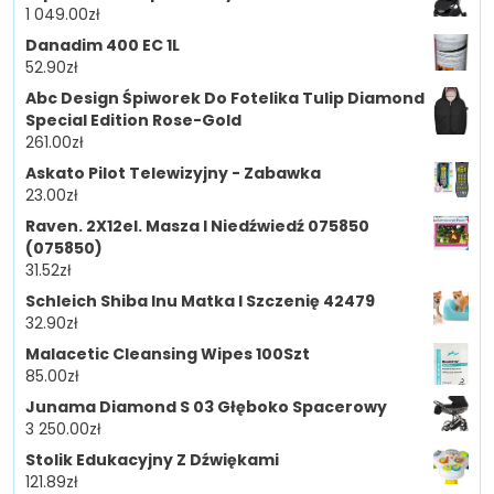
1 049.00
zł
Danadim 400 EC 1L
52.90
zł
Abc Design Śpiworek Do Fotelika Tulip Diamond
Special Edition Rose-Gold
261.00
zł
Askato Pilot Telewizyjny - Zabawka
23.00
zł
Raven. 2X12el. Masza I Niedźwiedź 075850
(075850)
31.52
zł
Schleich Shiba Inu Matka I Szczenię 42479
32.90
zł
Malacetic Cleansing Wipes 100Szt
85.00
zł
Junama Diamond S 03 Głęboko Spacerowy
3 250.00
zł
Stolik Edukacyjny Z Dźwiękami
121.89
zł