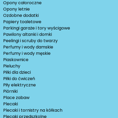
Opony całoroczne
Opony letnie
Ozdobne dodatki
Papiery toaletowe
Parkingi garaże i tory wyścigowe
Pawilony altanki i domki
Peelingi i scruby do twarzy
Perfumy i wody damskie
Perfumy i wody męskie
Piaskownice
Pieluchy
Piłki dla dzieci
Piłki do ćwiczeń
Piły elektryczne
Piórniki
Place zabaw
Plecaki
Plecaki i tornistry na kółkach
Plecaki przedszkolne