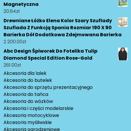
Magnetyczna
20.64
zł
Drewniane Łóżko Elena Kolor Szary Szuflady
Szuflada Z Funkcją Spania Rozmiar 190 X 90
Barierka Dół Dodatkowa Zdejmowana Barierka
2 200.00
zł
Abc Design Śpiworek Do Fotelika Tulip
Diamond Special Edition Rose-Gold
261.00
zł
Akcesoria dla lalek
Akcesoria do butelek
Akcesoria do sprzętu prezentacyjnego
Akcesoria do tańca
Akcesoria do wózków
Akcesoria i części modelarskie
Akcesoria motocyklowe
Akcesoria myśliwskie
Akcesoria ogrodzeniowe