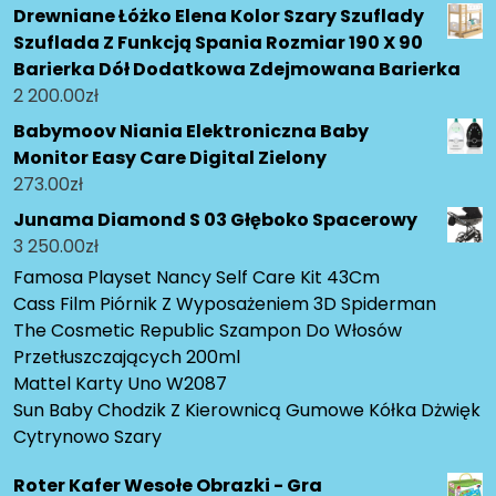
Drewniane Łóżko Elena Kolor Szary Szuflady
Szuflada Z Funkcją Spania Rozmiar 190 X 90
Barierka Dół Dodatkowa Zdejmowana Barierka
2 200.00
zł
Babymoov Niania Elektroniczna Baby
Monitor Easy Care Digital Zielony
273.00
zł
Junama Diamond S 03 Głęboko Spacerowy
3 250.00
zł
Famosa Playset Nancy Self Care Kit 43Cm
Cass Film Piórnik Z Wyposażeniem 3D Spiderman
The Cosmetic Republic Szampon Do Włosów
Przetłuszczających 200ml
Mattel Karty Uno W2087
Sun Baby Chodzik Z Kierownicą Gumowe Kółka Dżwięk
Cytrynowo Szary
Roter Kafer Wesołe Obrazki - Gra