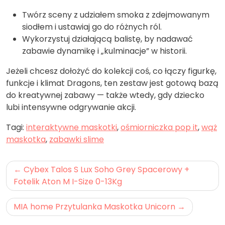
Twórz sceny z udziałem smoka z zdejmowanym
siodłem i ustawiaj go do różnych ról.
Wykorzystuj działającą balistę, by nadawać
zabawie dynamikę i „kulminacje” w historii.
Jeżeli chcesz dołożyć do kolekcji coś, co łączy figurkę,
funkcje i klimat Dragons, ten zestaw jest gotową bazą
do kreatywnej zabawy — także wtedy, gdy dziecko
lubi intensywne odgrywanie akcji.
Tagi:
interaktywne maskotki
,
ośmiorniczka pop it
,
wąż
maskotka
,
zabawki slime
Nawigacja
Cybex Talos S Lux Soho Grey Spacerowy +
wpisu
Fotelik Aton M I-Size 0-13Kg
MIA home Przytulanka Maskotka Unicorn