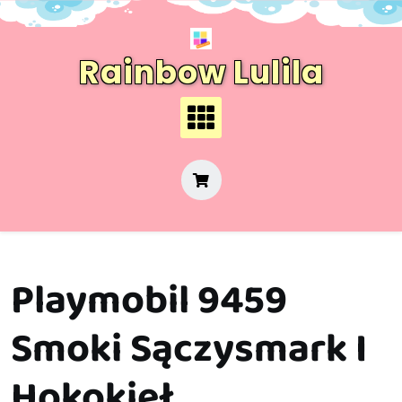
Skip
to
content
Rainbow Lulila
Playmobil 9459
Smoki Sączysmark I
Hokokieł