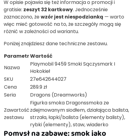
W opisie pojawia się też informacja o promocji i
gratisie:
zeszyt 32 kartkowy
. Jednocześnie
zaznaczono, że
wzór jest niespodzianką
— warto
więc mieć gotowość na to, że szczegóły mogą się
różnić w zależności od wariantu.
Poniżej znajdziesz dane techniczne zestawu.
Parametr
Wartość
Playmobil 9459 Smoki Sączysmark I
Nazwa
Hokokieł
SKU
27e642644027
Cena
289.9 zł
Seria
Dragons (Dreamworks)
Figurka smoka Dragonssmoka ze
Zawartość
zdejmowanym siodłem, działająca balista,
zestawu
strzała, łapki/balista (elementy balisty),
rybki (elementy), staw, wiaderko
Pomysł na zabawę: smok jako