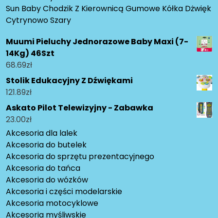
Sun Baby Chodzik Z Kierownicą Gumowe Kółka Dżwięk
Cytrynowo Szary
Muumi Pieluchy Jednorazowe Baby Maxi (7-
14Kg) 46Szt
68.69
zł
Stolik Edukacyjny Z Dźwiękami
121.89
zł
Askato Pilot Telewizyjny - Zabawka
23.00
zł
Akcesoria dla lalek
Akcesoria do butelek
Akcesoria do sprzętu prezentacyjnego
Akcesoria do tańca
Akcesoria do wózków
Akcesoria i części modelarskie
Akcesoria motocyklowe
Akcesoria myśliwskie