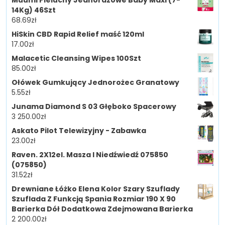
Muumi Pieluchy Jednorazowe Baby Maxi (7-
14Kg) 46Szt
68.69
zł
HiSkin CBD Rapid Relief maść 120ml
17.00
zł
Malacetic Cleansing Wipes 100Szt
85.00
zł
Ołówek Gumkujący Jednorożec Granatowy
5.55
zł
Junama Diamond S 03 Głęboko Spacerowy
3 250.00
zł
Askato Pilot Telewizyjny - Zabawka
23.00
zł
Raven. 2X12el. Masza I Niedźwiedź 075850
(075850)
31.52
zł
Drewniane Łóżko Elena Kolor Szary Szuflady
Szuflada Z Funkcją Spania Rozmiar 190 X 90
Barierka Dół Dodatkowa Zdejmowana Barierka
2 200.00
zł