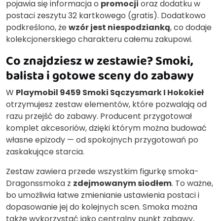
pojawia się informacja o
promocji
oraz dodatku w
postaci zeszytu 32 kartkowego (gratis). Dodatkowo
podkreślono, że
wzór jest niespodzianką
, co dodaje
kolekcjonerskiego charakteru całemu zakupowi.
Co znajdziesz w zestawie? Smoki,
balista i gotowe sceny do zabawy
W
Playmobil 9459 Smoki Sączysmark I Hokokieł
otrzymujesz zestaw elementów, które pozwalają od
razu przejść do zabawy. Producent przygotował
komplet akcesoriów, dzięki którym można budować
własne epizody — od spokojnych przygotowań po
zaskakujące starcia.
Zestaw zawiera przede wszystkim figurkę smoka-
Dragonssmoka z
zdejmowanym siodłem
. To ważne,
bo umożliwia łatwe zmienianie ustawienia postaci i
dopasowanie jej do kolejnych scen. Smoka można
także wykorzystać jako centralny punkt zabawy,