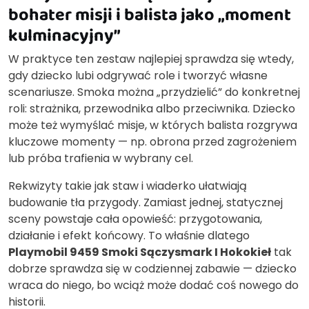
bohater misji i balista jako „moment
kulminacyjny”
W praktyce ten zestaw najlepiej sprawdza się wtedy,
gdy dziecko lubi odgrywać role i tworzyć własne
scenariusze. Smoka można „przydzielić” do konkretnej
roli: strażnika, przewodnika albo przeciwnika. Dziecko
może też wymyślać misje, w których balista rozgrywa
kluczowe momenty — np. obrona przed zagrożeniem
lub próba trafienia w wybrany cel.
Rekwizyty takie jak staw i wiaderko ułatwiają
budowanie tła przygody. Zamiast jednej, statycznej
sceny powstaje cała opowieść: przygotowania,
działanie i efekt końcowy. To właśnie dlatego
Playmobil 9459 Smoki Sączysmark I Hokokieł
tak
dobrze sprawdza się w codziennej zabawie — dziecko
wraca do niego, bo wciąż może dodać coś nowego do
historii.