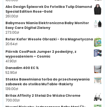
105.00
zł
Abc Design Śpiworek Do Fotelika Tulip Diamond
Special Edition Rose-Gold
261.00
zł
Babymoov Niania Elektroniczna Baby Monitor
Easy Care Digital Zielony
273.00
zł
Roter Kafer Wesołe Obrazki - Gra Magnetyczna
20.64
zł
Piórnik CoolPack Jumper 2 podwójny, z
wyposażeniem – Cosmic
41.90
zł
Danadim 400 EC 1L
52.90
zł
Stokke Bawełniana torba do przechowywania
zabawek do stolika MuTable-Rakiety
139.00
zł
Britax Affinity 2 Stelaż Do Wózka Chrome
700.00
zł