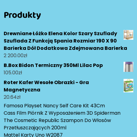
Produkty
Drewniane Łóżko Elena Kolor Szary Szuflady
Szuflada Z Funkcją Spania Rozmiar 190 X 90
Barierka Dół Dodatkowa Zdejmowana Barierka
2 200.00
zł
B.Box Bidon Termiczny 350Ml Lilac Pop
105.00
zł
Roter Kafer Wesołe Obrazki - Gra
Magnetyczna
20.64
zł
Famosa Playset Nancy Self Care Kit 43Cm
Cass Film Piórnik Z Wyposażeniem 3D Spiderman
The Cosmetic Republic Szampon Do Włosów
Przetłuszczających 200ml
Mattel Karty Uno W2087