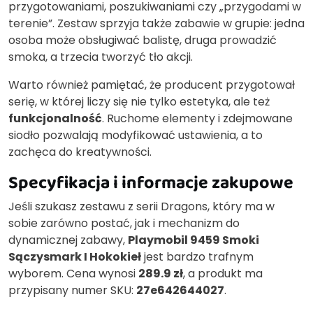
przygotowaniami, poszukiwaniami czy „przygodami w
terenie”. Zestaw sprzyja także zabawie w grupie: jedna
osoba może obsługiwać balistę, druga prowadzić
smoka, a trzecia tworzyć tło akcji.
Warto również pamiętać, że producent przygotował
serię, w której liczy się nie tylko estetyka, ale też
funkcjonalność
. Ruchome elementy i zdejmowane
siodło pozwalają modyfikować ustawienia, a to
zachęca do kreatywności.
Specyfikacja i informacje zakupowe
Jeśli szukasz zestawu z serii Dragons, który ma w
sobie zarówno postać, jak i mechanizm do
dynamicznej zabawy,
Playmobil 9459 Smoki
Sączysmark I Hokokieł
jest bardzo trafnym
wyborem. Cena wynosi
289.9 zł
, a produkt ma
przypisany numer SKU:
27e642644027
.