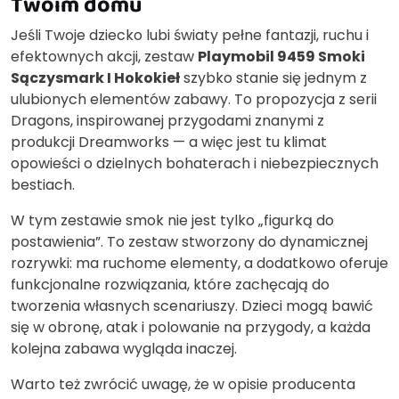
Twoim domu
Jeśli Twoje dziecko lubi światy pełne fantazji, ruchu i
efektownych akcji, zestaw
Playmobil 9459 Smoki
Sączysmark I Hokokieł
szybko stanie się jednym z
ulubionych elementów zabawy. To propozycja z serii
Dragons, inspirowanej przygodami znanymi z
produkcji Dreamworks — a więc jest tu klimat
opowieści o dzielnych bohaterach i niebezpiecznych
bestiach.
W tym zestawie smok nie jest tylko „figurką do
postawienia”. To zestaw stworzony do dynamicznej
rozrywki: ma ruchome elementy, a dodatkowo oferuje
funkcjonalne rozwiązania, które zachęcają do
tworzenia własnych scenariuszy. Dzieci mogą bawić
się w obronę, atak i polowanie na przygody, a każda
kolejna zabawa wygląda inaczej.
Warto też zwrócić uwagę, że w opisie producenta