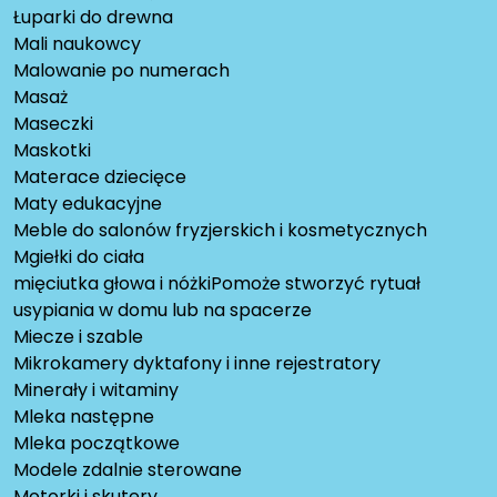
Łuparki do drewna
Mali naukowcy
Malowanie po numerach
Masaż
Maseczki
Maskotki
Materace dziecięce
Maty edukacyjne
Meble do salonów fryzjerskich i kosmetycznych
Mgiełki do ciała
mięciutka głowa i nóżkiPomoże stworzyć rytuał
usypiania w domu lub na spacerze
Miecze i szable
Mikrokamery dyktafony i inne rejestratory
Minerały i witaminy
Mleka następne
Mleka początkowe
Modele zdalnie sterowane
Motorki i skutery