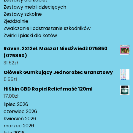
Zestawy mebli dziecięcych
Zestawy szkolne
Zjeżdżalnie
Zwalczanie i odstraszanie szkodników
Żwirki i piaski dla kotów
Raven. 2X12el. Masza I Niedźwiedź 075850
(075850)
31.52
zł
Ołówek Gumkujący Jednorożec Granatowy
5.55
zł
HiSkin CBD Rapid Relief maść 120ml
17.00
zł
lipiec 2026
czerwiec 2026
kwiecień 2026
marzec 2026
luty 2026