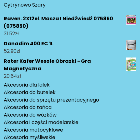
Cytrynowo Szary
Raven. 2X12el. Masza I Niedźwiedź 075850
(075850)
31.52
zł
Danadim 400 EC 1L
52.90
zł
Roter Kafer Wesołe Obrazki - Gra
Magnetyczna
20.64
zł
Akcesoria dla lalek
Akcesoria do butelek
Akcesoria do sprzętu prezentacyjnego
Akcesoria do tańca
Akcesoria do wózków
Akcesoria i części modelarskie
Akcesoria motocyklowe
Akcesoria myśliwskie