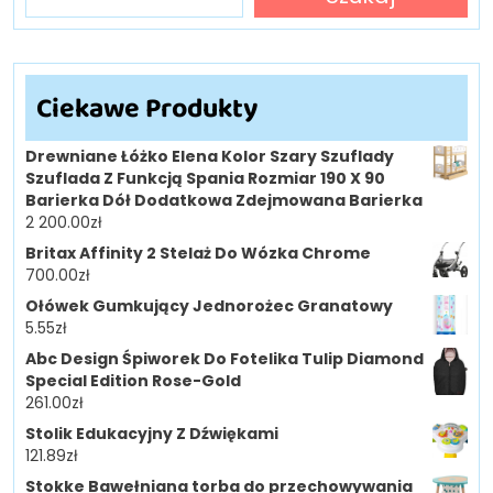
Ciekawe Produkty
Drewniane Łóżko Elena Kolor Szary Szuflady
Szuflada Z Funkcją Spania Rozmiar 190 X 90
Barierka Dół Dodatkowa Zdejmowana Barierka
2 200.00
zł
Britax Affinity 2 Stelaż Do Wózka Chrome
700.00
zł
Ołówek Gumkujący Jednorożec Granatowy
5.55
zł
Abc Design Śpiworek Do Fotelika Tulip Diamond
Special Edition Rose-Gold
261.00
zł
Stolik Edukacyjny Z Dźwiękami
121.89
zł
Stokke Bawełniana torba do przechowywania