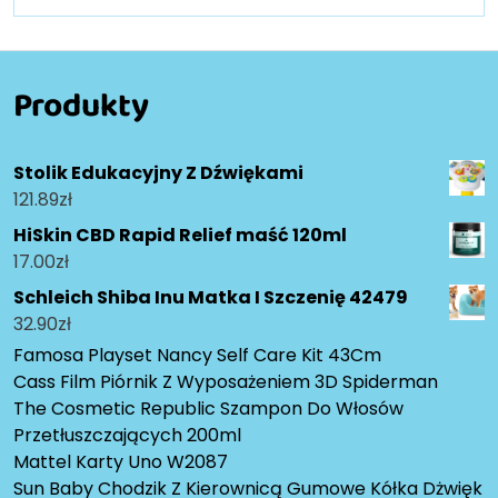
Produkty
Stolik Edukacyjny Z Dźwiękami
121.89
zł
HiSkin CBD Rapid Relief maść 120ml
17.00
zł
Schleich Shiba Inu Matka I Szczenię 42479
32.90
zł
Famosa Playset Nancy Self Care Kit 43Cm
Cass Film Piórnik Z Wyposażeniem 3D Spiderman
The Cosmetic Republic Szampon Do Włosów
Przetłuszczających 200ml
Mattel Karty Uno W2087
Sun Baby Chodzik Z Kierownicą Gumowe Kółka Dżwięk