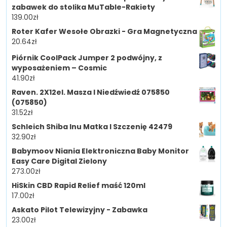
zabawek do stolika MuTable-Rakiety
139.00
zł
Roter Kafer Wesołe Obrazki - Gra Magnetyczna
20.64
zł
Piórnik CoolPack Jumper 2 podwójny, z
wyposażeniem – Cosmic
41.90
zł
Raven. 2X12el. Masza I Niedźwiedź 075850
(075850)
31.52
zł
Schleich Shiba Inu Matka I Szczenię 42479
32.90
zł
Babymoov Niania Elektroniczna Baby Monitor
Easy Care Digital Zielony
273.00
zł
HiSkin CBD Rapid Relief maść 120ml
17.00
zł
Askato Pilot Telewizyjny - Zabawka
23.00
zł