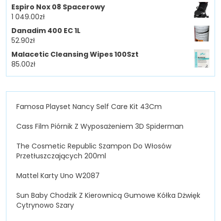
Espiro Nox 08 Spacerowy
1 049.00
zł
Danadim 400 EC 1L
52.90
zł
Malacetic Cleansing Wipes 100Szt
85.00
zł
Famosa Playset Nancy Self Care Kit 43Cm
Cass Film Piórnik Z Wyposażeniem 3D Spiderman
The Cosmetic Republic Szampon Do Włosów
Przetłuszczających 200ml
Mattel Karty Uno W2087
Sun Baby Chodzik Z Kierownicą Gumowe Kółka Dżwięk
Cytrynowo Szary