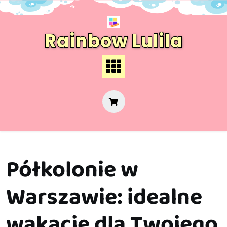
Skip
to
content
Rainbow Lulila
Półkolonie w
Warszawie: idealne
wakacje dla Twojego