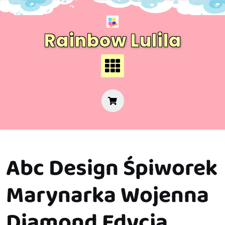
Skip
to
content
Rainbow Lulila
Abc Design Śpiworek
Marynarka Wojenna
Diamond Edycja