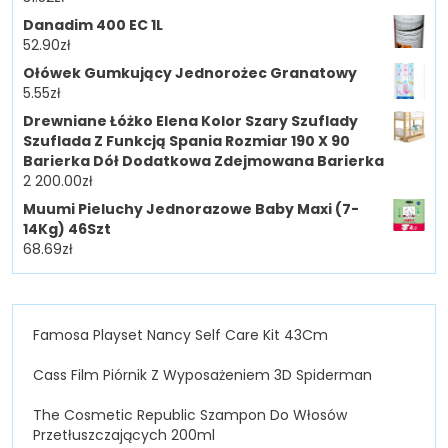
Danadim 400 EC 1L
52.90
zł
Ołówek Gumkujący Jednorożec Granatowy
5.55
zł
Drewniane Łóżko Elena Kolor Szary Szuflady
Szuflada Z Funkcją Spania Rozmiar 190 X 90
Barierka Dół Dodatkowa Zdejmowana Barierka
2 200.00
zł
Muumi Pieluchy Jednorazowe Baby Maxi (7-
14Kg) 46Szt
68.69
zł
Famosa Playset Nancy Self Care Kit 43Cm
Cass Film Piórnik Z Wyposażeniem 3D Spiderman
The Cosmetic Republic Szampon Do Włosów
Przetłuszczających 200ml