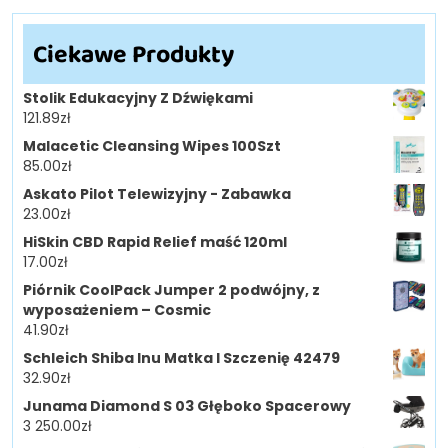
Ciekawe Produkty
Stolik Edukacyjny Z Dźwiękami
121.89
zł
Malacetic Cleansing Wipes 100Szt
85.00
zł
Askato Pilot Telewizyjny - Zabawka
23.00
zł
HiSkin CBD Rapid Relief maść 120ml
17.00
zł
Piórnik CoolPack Jumper 2 podwójny, z
wyposażeniem – Cosmic
41.90
zł
Schleich Shiba Inu Matka I Szczenię 42479
32.90
zł
Junama Diamond S 03 Głęboko Spacerowy
3 250.00
zł