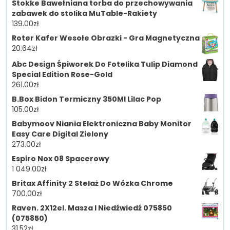
Stokke Bawełniana torba do przechowywania
zabawek do stolika MuTable-Rakiety
139.00
zł
Roter Kafer Wesołe Obrazki - Gra Magnetyczna
20.64
zł
Abc Design Śpiworek Do Fotelika Tulip Diamond
Special Edition Rose-Gold
261.00
zł
B.Box Bidon Termiczny 350Ml Lilac Pop
105.00
zł
Babymoov Niania Elektroniczna Baby Monitor
Easy Care Digital Zielony
273.00
zł
Espiro Nox 08 Spacerowy
1 049.00
zł
Britax Affinity 2 Stelaż Do Wózka Chrome
700.00
zł
Raven. 2X12el. Masza I Niedźwiedź 075850
(075850)
31.52
zł