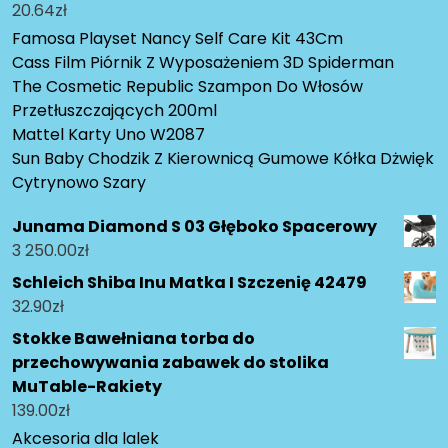
20.64
zł
Famosa Playset Nancy Self Care Kit 43Cm
Cass Film Piórnik Z Wyposażeniem 3D Spiderman
The Cosmetic Republic Szampon Do Włosów
Przetłuszczających 200ml
Mattel Karty Uno W2087
Sun Baby Chodzik Z Kierownicą Gumowe Kółka Dżwięk
Cytrynowo Szary
Junama Diamond S 03 Głęboko Spacerowy
3 250.00
zł
Schleich Shiba Inu Matka I Szczenię 42479
32.90
zł
Stokke Bawełniana torba do
przechowywania zabawek do stolika
MuTable-Rakiety
139.00
zł
Akcesoria dla lalek