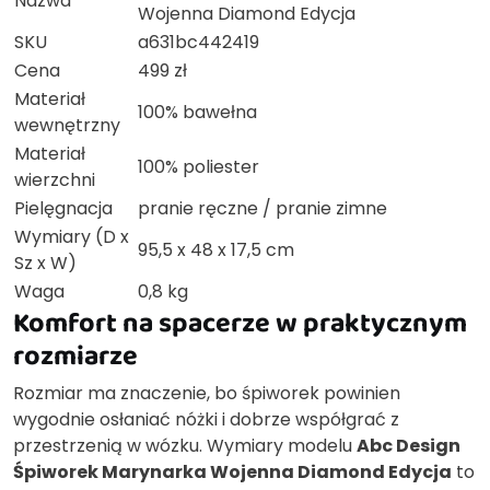
Nazwa
Wojenna Diamond Edycja
SKU
a631bc442419
Cena
499 zł
Materiał
100% bawełna
wewnętrzny
Materiał
100% poliester
wierzchni
Pielęgnacja
pranie ręczne / pranie zimne
Wymiary (D x
95,5 x 48 x 17,5 cm
Sz x W)
Waga
0,8 kg
Komfort na spacerze w praktycznym
rozmiarze
Rozmiar ma znaczenie, bo śpiworek powinien
wygodnie osłaniać nóżki i dobrze współgrać z
przestrzenią w wózku. Wymiary modelu
Abc Design
Śpiworek Marynarka Wojenna Diamond Edycja
to