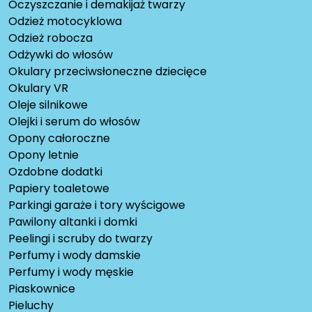
Oczyszczanie i demakijaż twarzy
Odzież motocyklowa
Odzież robocza
Odżywki do włosów
Okulary przeciwsłoneczne dziecięce
Okulary VR
Oleje silnikowe
Olejki i serum do włosów
Opony całoroczne
Opony letnie
Ozdobne dodatki
Papiery toaletowe
Parkingi garaże i tory wyścigowe
Pawilony altanki i domki
Peelingi i scruby do twarzy
Perfumy i wody damskie
Perfumy i wody męskie
Piaskownice
Pieluchy