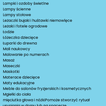
Lampki i ozdoby świetlne
Lampy ścienne
Lampy stołowe
Leżaczki bujaki i huśtawki niemowlęce
Leżaki i fotele ogrodowe
Łodzie
Łóżeczka dziecięce
Łuparki do drewna
Mali naukowcy
Malowanie po numerach
Masaż
Maseczki
Maskotki
Materace dziecięce
Maty edukacyjne
Meble do salonów fryzjerskich i kosmetycznych
Mgiełki do ciała
mięciutka głowa i nóżkiPomoże stworzyć rytuał
usypiania w domu lub na spacerze