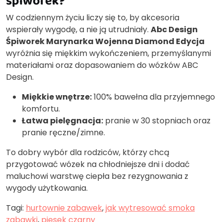
śpiworek?
W codziennym życiu liczy się to, by akcesoria
wspierały wygodę, a nie ją utrudniały.
Abc Design
Śpiworek Marynarka Wojenna Diamond Edycja
wyróżnia się miękkim wykończeniem, przemyślanymi
materiałami oraz dopasowaniem do wózków ABC
Design.
Miękkie wnętrze:
100% bawełna dla przyjemnego
komfortu.
Łatwa pielęgnacja:
pranie w 30 stopniach oraz
pranie ręczne/zimne.
To dobry wybór dla rodziców, którzy chcą
przygotować wózek na chłodniejsze dni i dodać
maluchowi warstwę ciepła bez rezygnowania z
wygody użytkowania.
Tagi:
hurtownie zabawek
,
jak wytresować smoka
zabawki
,
piesek czarny