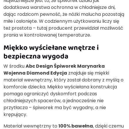
Najważniejsze jest to, że śpiworek działa jak
dodatkowa warstwa ochronna w chłodniejsze dni,
dając rodzicom pewność, że nóżki malucha pozostają
miłe i osłonięte. W codziennym użytkowaniu liczy się
też prostota – tutaj producent przewidział możliwość
prania w kontrolowanej temperaturze.
Miękko wyściełane wnętrze i
bezpieczna wygoda
W środku
Abc Design Śpiworek Marynarka
Wojenna Diamond Edycja
znajduje się miękki
materiał wewnętrzny, który został dobrany z myślą o
komforcie dziecka. Miękko wyściełana konstrukcja
pomaga ograniczyć dyskomfort podczas
chłodniejszych spacerów, a jednocześnie nie
przytłacza – śpiworek ma być wygodny, a nie
krępujący.
Materiał wewnętrzny to
100% bawełna
, dzięki czemu