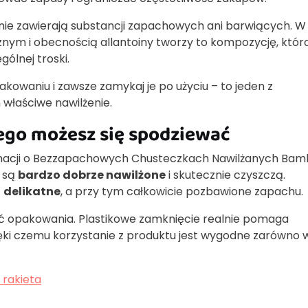
 nie zawierają substancji zapachowych ani barwiących. W
nym i obecnością allantoiny tworzy to kompozycję, któr
ólnej troski.
kowaniu i zawsze zamykaj je po użyciu – to jeden z
właściwe nawilżenie.
ego możesz się spodziewać
ormacji o Bezzapachowych Chusteczkach Nawilżanych Ba
e są
bardzo dobrze nawilżone
i skutecznie czyszczą.
ą
delikatne
, a przy tym całkowicie pozbawione zapachu.
ć opakowania. Plastikowe zamknięcie realnie pomaga
ęki czemu korzystanie z produktu jest wygodne zarówno 
 rakieta