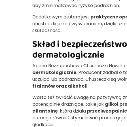
aby zminimalizować ryzyko podrażnień.
Dodatkowym atutem jest
praktyczne op
chusteczki przed wysychaniem, dzięki cze
skuteczność.
Skład i bezpieczeństw
dermatologicznie
Abena Bezzapachowe Chusteczki Nawilżan
dermatologicznie
. Producent zadbał o to
uczulać lub podrażniać. Chusteczki są wol
ftalanów oraz alkoholi
.
Warto też zwrócić uwagę na pozytywną zm
potencjalnie drażniące, takie jak
glikol p
allantoinę
, która działa
przeciwzapalnie
pomaga również stymulować proces gojenia
gładkości.