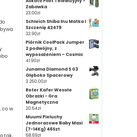
Askato Pilot Telewizyjny -
Zabawka
23.00
zł
 do
Schleich Shiba Inu Matka I
Szczenię 42479
odbywa
32.90
zł
Piórnik CoolPack Jumper
y
2 podwójny, z
wyposażeniem – Cosmic
mbo
41.90
zł
Junama Diamond S 03
Głęboko Spacerowy
3 250.00
zł
Roter Kafer Wesołe
Obrazki - Gra
Magnetyczna
, co w
20.64
zł
Muumi Pieluchy
Jednorazowe Baby Maxi
(7-14Kg) 46Szt
a tak,
68.69
zł