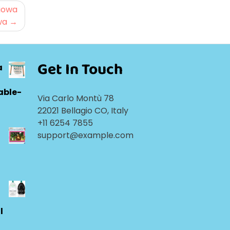
iowa
wa
Get In Touch
a
able-
Via Carlo Montù 78
22021 Bellagio CO, Italy
+11 6254 7855
support@example.com
l