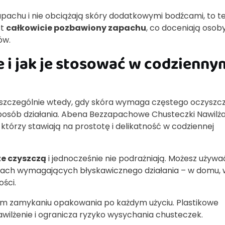
zapachu i nie obciążają skóry dodatkowymi bodźcami, to t
st
całkowicie pozbawiony zapachu
, co doceniają osoby
ów.
e i jak je stosować w codzienny
szczególnie wtedy, gdy skóra wymaga częstego oczyszcz
posób działania. Abena Bezzapachowe Chusteczki Nawilż
którzy stawiają na prostotę i delikatność w codziennej
e czyszczą
i jednocześnie nie podrażniają. Możesz używa
cjach wymagających błyskawicznego działania – w domu, 
ści.
m zamykaniu opakowania po każdym użyciu. Plastikowe
ilżenie i ogranicza ryzyko wysychania chusteczek.