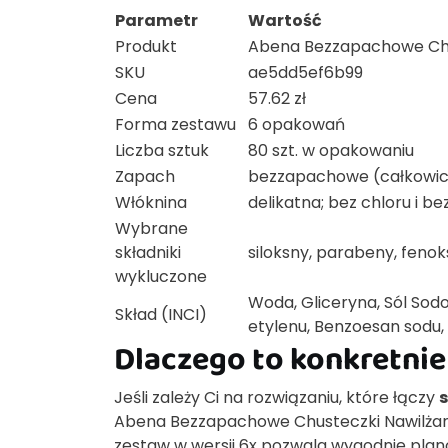
Parametr
Wartość
Produkt
Abena Bezzapachowe Chu
SKU
ae5dd5ef6b99
Cena
57.62 zł
Forma zestawu
6 opakowań
Liczba sztuk
80 szt. w opakowaniu
Zapach
bezzapachowe (całkowic
Włóknina
delikatna; bez chloru i b
Wybrane
składniki
siloksny, parabeny, fenok
wykluczone
Woda, Gliceryna, Sól Sod
Skład (INCI)
etylenu, Benzoesan sodu, 
Dlaczego to konkretnie
Jeśli zależy Ci na rozwiązaniu, które łączy
Abena Bezzapachowe Chusteczki Nawilżane
zestaw w wersji 6x pozwala wygodnie plan