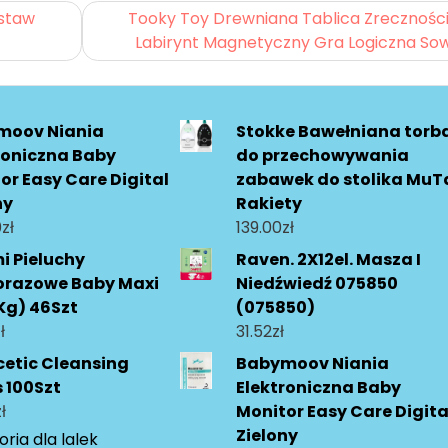
estaw
Tooky Toy Drewniana Tablica Zrecznośc
Labirynt Magnetyczny Gra Logiczna So
moov Niania
Stokke Bawełniana torb
roniczna Baby
do przechowywania
or Easy Care Digital
zabawek do stolika MuT
ny
Rakiety
0
zł
139.00
zł
 Pieluchy
Raven. 2X12el. Masza I
orazowe Baby Maxi
Niedźwiedź 075850
Kg) 46Szt
(075850)
ł
31.52
zł
etic Cleansing
Babymoov Niania
 100Szt
Elektroniczna Baby
ł
Monitor Easy Care Digita
Zielony
ria dla lalek