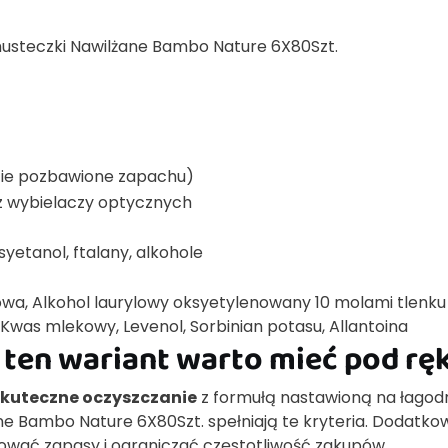
steczki Nawilżane Bambo Nature 6X80Szt.
ie pozbawione zapachu)
ez wybielaczy optycznych
syetanol, ftalany, alkohole
owa, Alkohol laurylowy oksyetylenowany 10 molami tlenku
Kwas mlekowy, Levenol, Sorbinian potasu, Allantoina
 ten wariant warto mieć pod rę
skuteczne oczyszczanie
z formułą nastawioną na łagod
 Bambo Nature 6X80Szt. spełniają te kryteria. Dodatko
ować zapasy i ograniczać częstotliwość zakupów.