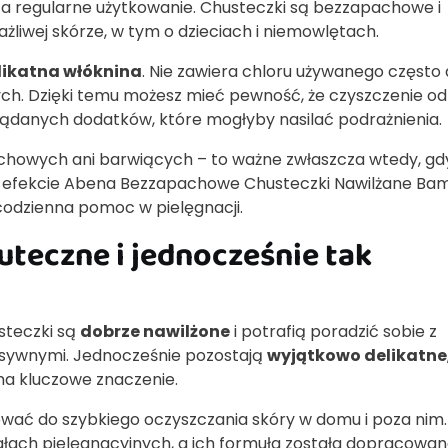
 za regularne użytkowanie. Chusteczki są bezzapachowe i
żliwej skórze, w tym o dzieciach i niemowlętach.
likatna włóknina
. Nie zawiera chloru używanego często
ych. Dzięki temu możesz mieć pewność, że czyszczenie 
ożądanych dodatków, które mogłyby nasilać podrażnienia.
achowych ani barwiących – to ważne zwłaszcza wtedy, gd
W efekcie Abena Bezzapachowe Chusteczki Nawilżane Ba
odzienna pomoc w pielęgnacji.
kuteczne i jednocześnie tak
steczki są
dobrze nawilżone
i potrafią poradzić sobie z
nsywnymi. Jednocześnie pozostają
wyjątkowo delikatne
ma kluczowe znaczenie.
ować do szybkiego oczyszczania skóry w domu i poza nim.
ach pielęgnacyjnych, a ich formuła została dopracowan