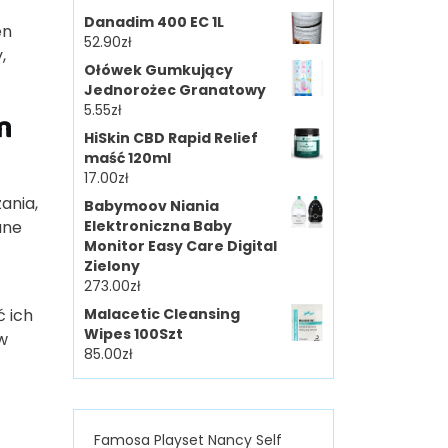
Danadim 400 EC 1L
en
52.90
zł
,
Ołówek Gumkujący
Jednorożec Granatowy
5.55
zł
m
HiSkin CBD Rapid Relief
maść 120ml
17.00
zł
ania,
Babymoov Niania
ane
Elektroniczna Baby
Monitor Easy Care Digital
Zielony
273.00
zł
ć ich
Malacetic Cleansing
Wipes 100Szt
w
85.00
zł
Famosa Playset Nancy Self