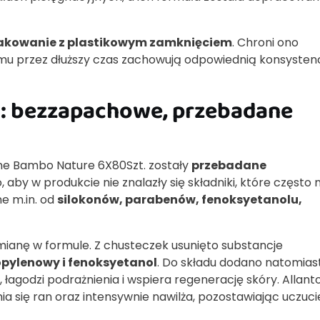
akowanie z plastikowym zamknięciem
. Chroni ono
mu przez dłuższy czas zachowują odpowiednią konsystenc
o: bezzapachowe, przebadane
e Bambo Nature 6X80Szt. zostały
przebadane
, aby w produkcie nie znalazły się składniki, które częst
ne m.in. od
silokonów, parabenów, fenoksyetanolu,
ianę w formule. Z chusteczek usunięto substancje
ropylenowy i fenoksyetanol
. Do składu dodano natomias
, łagodzi podrażnienia i wspiera regenerację skóry. Allant
 się ran oraz intensywnie nawilża, pozostawiając uczuci