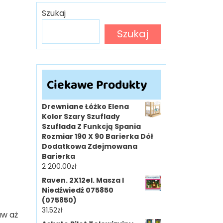
Szukaj
Szukaj
Ciekawe Produkty
Drewniane Łóżko Elena
Kolor Szary Szuflady
Szuflada Z Funkcją Spania
Rozmiar 190 X 90 Barierka Dół
Dodatkowa Zdejmowana
Barierka
2 200.00
zł
Raven. 2X12el. Masza I
Niedźwiedź 075850
(075850)
31.52
zł
aw aż