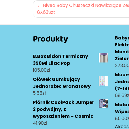
Nawigacja
Nivea Baby Chusteczki Nawilżające Z
8X63Szt
wpisu
Produkty
Baby
Elekt
Monit
B.Box Bidon Termiczny
Zielo
350Ml Lilac Pop
273.0
105.00
zł
Muumi
Ołówek Gumkujący
Jedn
Jednorożec Granatowy
(7-14
5.55
zł
68.69
z
Piórnik CoolPack Jumper
Malac
2 podwójny, z
Wipes
wyposażeniem – Cosmic
85.00
z
41.90
zł
Akceso