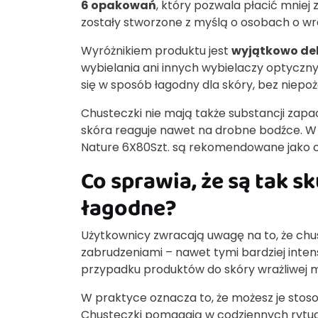
6 opakowań
, który pozwala płacić mniej
zostały stworzone z myślą o osobach o wra
Wyróżnikiem produktu jest
wyjątkowo de
wybielania ani innych wybielaczy optyczn
się w sposób łagodny dla skóry, bez niep
Chusteczki nie mają także substancji zap
skóra reaguje nawet na drobne bodźce. 
Nature 6X80Szt. są rekomendowane jako c
Co sprawia, że są tak s
łagodne?
Użytkownicy zwracają uwagę na to, że chu
zabrudzeniami – nawet tymi bardziej inte
przypadku produktów do skóry wrażliwej 
W praktyce oznacza to, że możesz je stos
Chusteczki pomagają w codziennych rytuał