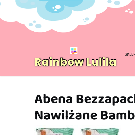
Skip
to
content
SKLE
Rainbow Lulila
Abena Bezzapac
Nawilżane Bamb