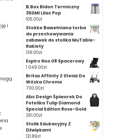
B.Box Bidon Termiczny
350Ml Lilac Pop
105.00
zł
ję i
Stokke Bawełniana torba
do przechowywania
zabawek do stolika MuTable-
Rakiety
139.00
zł
Espiro Nox 08 Spacerowy
1 049.00
zł
Britax Affinity 2 Stelaż Do
o mogą
Wózka Chrome
700.00
zł
Abc Design Śpiworek Do
Fotelika Tulip Diamond
Special Edition Rose-Gold
t
261.00
zł
oina
Stolik Edukacyjny Z
e
Dźwiękami
121.89
zł