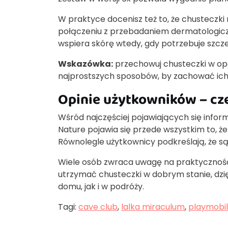
W praktyce docenisz też to, że chusteczki
połączeniu z przebadaniem dermatologicz
wspiera skórę wtedy, gdy potrzebuje szczeg
Wskazówka:
przechowuj chusteczki w opa
najprostszych sposobów, by zachować ich 
Opinie użytkowników – cz
Wśród najczęściej pojawiających się inf
Nature pojawia się przede wszystkim to, ż
Równolegle użytkownicy podkreślają, że s
Wiele osób zwraca uwagę na praktycznoś
utrzymać chusteczki w dobrym stanie, dzi
domu, jak i w podróży.
Tagi:
cave club
,
lalka miraculum
,
playmobil