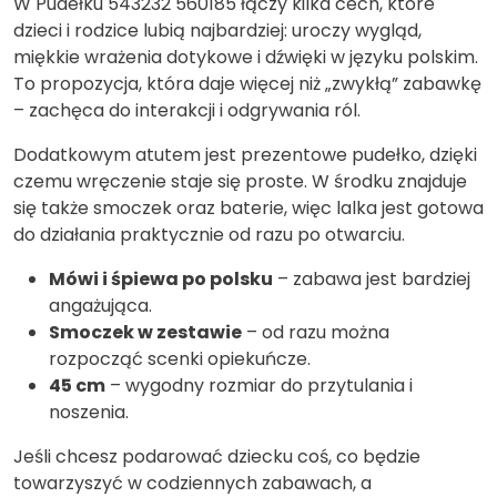
W Pudełku 543232 560185 łączy kilka cech, które
dzieci i rodzice lubią najbardziej: uroczy wygląd,
miękkie wrażenia dotykowe i dźwięki w języku polskim.
To propozycja, która daje więcej niż „zwykłą” zabawkę
– zachęca do interakcji i odgrywania ról.
Dodatkowym atutem jest prezentowe pudełko, dzięki
czemu wręczenie staje się proste. W środku znajduje
się także smoczek oraz baterie, więc lalka jest gotowa
do działania praktycznie od razu po otwarciu.
Mówi i śpiewa po polsku
– zabawa jest bardziej
angażująca.
Smoczek w zestawie
– od razu można
rozpocząć scenki opiekuńcze.
45 cm
– wygodny rozmiar do przytulania i
noszenia.
Jeśli chcesz podarować dziecku coś, co będzie
towarzyszyć w codziennych zabawach, a