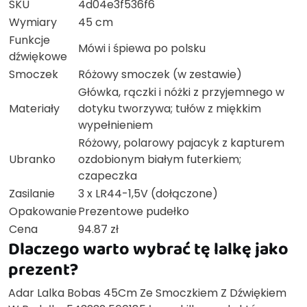
SKU
4d04e3f536f6
Wymiary
45 cm
Funkcje
Mówi i śpiewa po polsku
dźwiękowe
Smoczek
Różowy smoczek (w zestawie)
Główka, rączki i nóżki z przyjemnego w
Materiały
dotyku tworzywa; tułów z miękkim
wypełnieniem
Różowy, polarowy pajacyk z kapturem
Ubranko
ozdobionym białym futerkiem;
czapeczka
Zasilanie
3 x LR44-1,5V (dołączone)
Opakowanie
Prezentowe pudełko
Cena
94.87 zł
Dlaczego warto wybrać tę lalkę jako
prezent?
Adar Lalka Bobas 45Cm Ze Smoczkiem Z Dźwiękiem