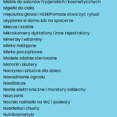
Meble do salonów fryzjerskich i kosmetycznych
Mgiełki do ciała
mięciutka głowa i nóżkiPomoże stworzyć rytuał
usypiania w domu lub na spacerze
Miecze i szable
Mikrokamery dyktafony i inne rejestratory
Minerały i witaminy
Mleka następne
Mleka początkowe
Modele zdalnie sterowane
Motorki i skutery
Naczynia i sztućce dla dzieci
Nawadnianie ogrodu
Nawilżacze
Nianie elektroniczne i monitory oddechu
Niszczarki
Nocniki nakładki na WC i podesty
Nosidełka i chusty
Nutrikosmetyki