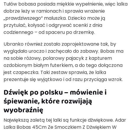
Tułów bobasa posiada miękkie wypełnienie, więc lalka
dobrze leży w ramionach i sprawia wrażenie
„prawdziwszego” maluszka. Dziecko może ją
przytulać, kołysać i odgrywać scenki z dnia
codziennego – od spaceru po drzemkę.
Ubranko również zostało zaprojektowane tak, by
wyglądało uroczo i zachęcało do zabawy. Bobas ma
na sobie różowy, polarowy pajacyk z kapturem
ozdobionym białym futerkiem, a do tego dołączona
jest czapeczka. Taki zestaw sprawia, że lalka
prezentuje się wyjątkowo i od razu przyciąga wzrok.
Dźwięk po polsku – mówienie i
śpiewanie, które rozwijają
wyobraźnię
Największą zaletą tej lalki są funkcje dźwiękowe. Adar
Lalka Bobas 45Cm Ze Smoczkiem Z Dźwiękiem W