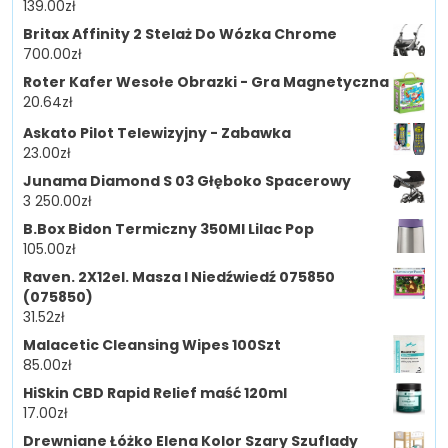
139.00
zł
Britax Affinity 2 Stelaż Do Wózka Chrome
700.00
zł
Roter Kafer Wesołe Obrazki - Gra Magnetyczna
20.64
zł
Askato Pilot Telewizyjny - Zabawka
23.00
zł
Junama Diamond S 03 Głęboko Spacerowy
3 250.00
zł
B.Box Bidon Termiczny 350Ml Lilac Pop
105.00
zł
Raven. 2X12el. Masza I Niedźwiedź 075850
(075850)
31.52
zł
Malacetic Cleansing Wipes 100Szt
85.00
zł
HiSkin CBD Rapid Relief maść 120ml
17.00
zł
Drewniane Łóżko Elena Kolor Szary Szuflady