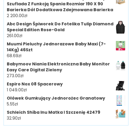
Szuflada Z Funkcją Spania Rozmiar 190 X 90
Barierka Dół Dodatkowa Zdejmowana Barierka
2 200.00
zł
Abc Design Śpiworek Do Fotelika Tulip Diamond
Special Edition Rose-Gold
261.00
zł
Muumi Pieluchy Jednorazowe Baby Maxi (7-
14Kg) 46Szt
68.69
zł
Babymoov Niania Elektroniczna Baby Monitor
Easy Care Digital Zielony
273.00
zł
Espiro Nox 08 Spacerowy
1 049.00
zł
Ołówek Gumkujący Jednorożec Granatowy
5.55
zł
Schleich Shiba Inu Matka I Szczenię 42479
32.90
zł