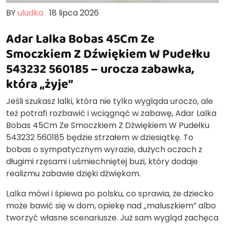
BY
uludka
18 lipca 2026
Adar Lalka Bobas 45Cm Ze
Smoczkiem Z Dźwiękiem W Pudełku
543232 560185 – urocza zabawka,
która „żyje”
Jeśli szukasz lalki, która nie tylko wygląda uroczo, ale
też potrafi rozbawić i wciągnąć w zabawę, Adar Lalka
Bobas 45Cm Ze Smoczkiem Z Dźwiękiem W Pudełku
543232 560185 będzie strzałem w dziesiątkę. To
bobas o sympatycznym wyrazie, dużych oczach z
długimi rzęsami i uśmiechniętej buzi, który dodaje
realizmu zabawie dzięki dźwiękom.
Lalka mówi i śpiewa po polsku, co sprawia, że dziecko
może bawić się w dom, opiekę nad „maluszkiem” albo
tworzyć własne scenariusze. Już sam wygląd zachęca