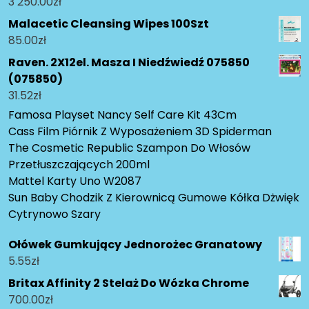
3 250.00
zł
Malacetic Cleansing Wipes 100Szt
85.00
zł
Raven. 2X12el. Masza I Niedźwiedź 075850
(075850)
31.52
zł
Famosa Playset Nancy Self Care Kit 43Cm
Cass Film Piórnik Z Wyposażeniem 3D Spiderman
The Cosmetic Republic Szampon Do Włosów
Przetłuszczających 200ml
Mattel Karty Uno W2087
Sun Baby Chodzik Z Kierownicą Gumowe Kółka Dżwięk
Cytrynowo Szary
Ołówek Gumkujący Jednorożec Granatowy
5.55
zł
Britax Affinity 2 Stelaż Do Wózka Chrome
700.00
zł