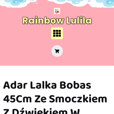
Skip
to
content
Rainbow Lulila
Adar Lalka Bobas
45Cm Ze Smoczkiem
Z Dźwiękiem W