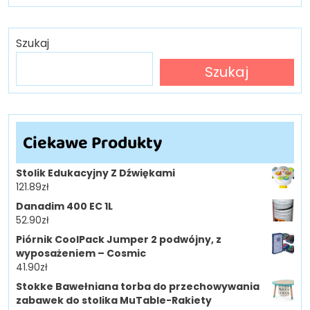
Szukaj
Szukaj
Ciekawe Produkty
Stolik Edukacyjny Z Dźwiękami
121.89
zł
Danadim 400 EC 1L
52.90
zł
Piórnik CoolPack Jumper 2 podwójny, z
wyposażeniem – Cosmic
41.90
zł
Stokke Bawełniana torba do przechowywania
zabawek do stolika MuTable-Rakiety