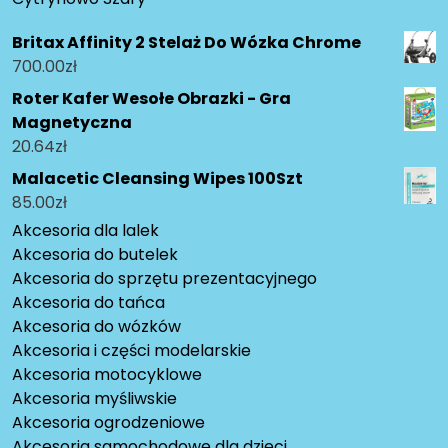
Britax Affinity 2 Stelaż Do Wózka Chrome
700.00
zł
Roter Kafer Wesołe Obrazki - Gra
Magnetyczna
20.64
zł
Malacetic Cleansing Wipes 100Szt
85.00
zł
Akcesoria dla lalek
Akcesoria do butelek
Akcesoria do sprzętu prezentacyjnego
Akcesoria do tańca
Akcesoria do wózków
Akcesoria i części modelarskie
Akcesoria motocyklowe
Akcesoria myśliwskie
Akcesoria ogrodzeniowe
Akcesoria samochodowe dla dzieci