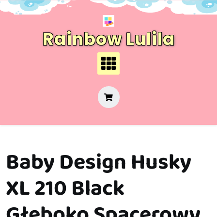
Skip
to
content
Rainbow Lulila
Baby Design Husky
XL 210 Black
Głęboko Spacerowy