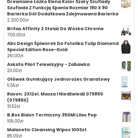
Drewniane Łóżko Elena Kolor Szary Szuflady
Szuflada Z Funkcją Spania Rozmiar 190 X 90
Barierka Dół Dodatkowa Zdejmowana Barierka
2 200.00
zł
Britax Affinity 2 Stelaż Do Wózka Chrome
700.00
zł
Abc Design Śpiworek Do Fotelika Tulip Diamond
Special Edition Rose-Gold
261.00
zł
Askato Pilot Telewizyjny - Zabawka
23.00
zł
Ołówek Gumkujący Jednorożec Granatowy
5.55
zł
Raven. 2X12el. Masza I Niedźwiedź 075850
(075850)
31.52
zł
B.Box Bidon Termiczny 350Ml Lilac Pop
105.00
zł
Malacetic Cleansing Wipes 100Szt
85.00
zł