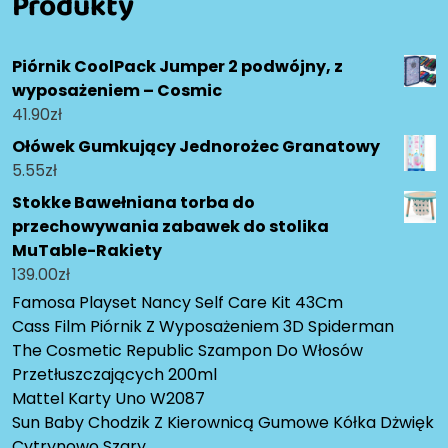
Produkty
Piórnik CoolPack Jumper 2 podwójny, z
wyposażeniem – Cosmic
41.90
zł
Ołówek Gumkujący Jednorożec Granatowy
5.55
zł
Stokke Bawełniana torba do
przechowywania zabawek do stolika
MuTable-Rakiety
139.00
zł
Famosa Playset Nancy Self Care Kit 43Cm
Cass Film Piórnik Z Wyposażeniem 3D Spiderman
The Cosmetic Republic Szampon Do Włosów
Przetłuszczających 200ml
Mattel Karty Uno W2087
Sun Baby Chodzik Z Kierownicą Gumowe Kółka Dżwięk
Cytrynowo Szary