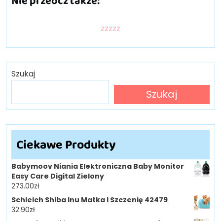
Nie przeocz także:
zzzzz
Szukaj
Szukaj
Ciekawe Produkty
Babymoov Niania Elektroniczna Baby Monitor
Easy Care Digital Zielony
273.00
zł
Schleich Shiba Inu Matka I Szczenię 42479
32.90
zł