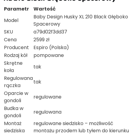
Parametr
Wartość
Baby Design Husky XL 210 Black Głęboko
Model
Spacerowy
SKU
a79d02f3dd37
Cena
2599 zł
Producent
Espiro (Polska)
Rodzaj kół
pompowane
Skrętne
tak
koła
Regulowana
tak
rączka
Oparcie w
regulowane
gondoli
Budka w
regulowana
gondoli
Montaż
regulowane siedzisko – możliwość
siedziska
montażu przodem lub tyłem do kierunku