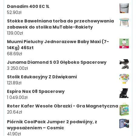
Danadim 400 EC 1L
52.90
zł
Stokke Bawełniana torba do przechowywania
zabawek do stolika MuTable-Rakiety
139.00
zł
Muumi Pieluchy Jednorazowe Baby Maxi (7-
14Kg) 46Szt
68.69
zł
Junama Diamond S 03 Głęboko Spacerowy
3 250.00
zł
Stolik Edukacyjny Z Dźwiękami
121.89
zł
Espiro Nox 08 Spacerowy
1 049.00
zł
Roter Kafer Wesołe Obrazki - Gra Magnetyczna
20.64
zł
Piórnik CoolPack Jumper 2 podwójny, z
wyposażeniem – Cosmic
41.90
zł