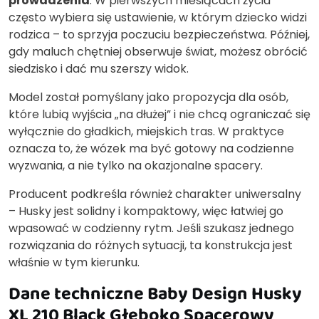
prowadzenia
. W pierwszych miesiącach życia
często wybiera się ustawienie, w którym dziecko widzi
rodzica – to sprzyja poczuciu bezpieczeństwa. Później,
gdy maluch chętniej obserwuje świat, możesz obrócić
siedzisko i dać mu szerszy widok.
Model został pomyślany jako propozycja dla osób,
które lubią wyjścia „na dłużej” i nie chcą ograniczać się
wyłącznie do gładkich, miejskich tras. W praktyce
oznacza to, że wózek ma być gotowy na codzienne
wyzwania, a nie tylko na okazjonalne spacery.
Producent podkreśla również charakter uniwersalny
– Husky jest solidny i kompaktowy, więc łatwiej go
wpasować w codzienny rytm. Jeśli szukasz jednego
rozwiązania do różnych sytuacji, ta konstrukcja jest
właśnie w tym kierunku.
Dane techniczne Baby Design Husky
XL 210 Black Głęboko Spacerowy