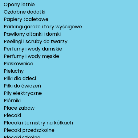
Opony letnie
Ozdobne dodatki
Papiery toaletowe
Parkingi garaże i tory wyścigowe
Pawilony altanki i domki
Peelingi i scruby do twarzy
Perfumy i wody damskie
Perfumy i wody męskie
Piaskownice
Pieluchy
Piłki dla dzieci
Piłki do ćwiczeń
Piły elektryczne
Piórniki
Place zabaw
Plecaki
Plecaki i tornistry na kółkach
Plecaki przedszkolne
Plecaki szkolne